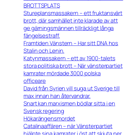
BROTTSPLATS
Stureplansmassakern – ett fruktansvärt
brott, där samhället inte klarade av att
ge gärningsmännen tillräckligt långa
fängelsestraff.
Framtiden Vänstern – Har sitt DNA hos
Stalin och Lenin.
Katynmassakern – ett av 1900-talets
stora politiska brott – När vänsterpartiet
kamrater mördade 3000 polska
officeare
David från Syrien vill suga ut Sverige till
max innan han återvandrar.
Snart kan marxismen bödlar sitta i en
Svensk regering
Hökarängensmordet
Catalinaaffären – när Vänsterpartiet
hjälpte sina kamrater i öst att skjuta ner