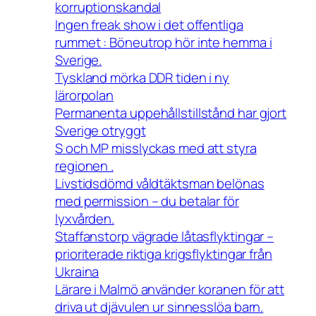
korruptionskandal
Ingen freak show i det offentliga
rummet : Böneutrop hör inte hemma i
Sverige.
Tyskland mörka DDR tiden i ny
lärorpolan
Permanenta uppehållstillstånd har gjort
Sverige otryggt
S och MP misslyckas med att styra
regionen .
Livstidsdömd våldtäktsman belönas
med permission – du betalar för
lyxvården.
Staffanstorp vägrade låtasflyktingar –
prioriterade riktiga krigsflyktingar från
Ukraina
Lärare i Malmö använder koranen för att
driva ut djävulen ur sinnesslöa barn.