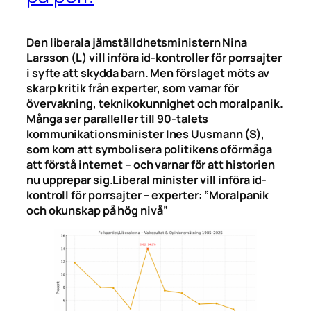
Den liberala jämställdhetsministern Nina
Larsson (L) vill införa id-kontroller för porrsajter
i syfte att skydda barn. Men förslaget möts av
skarp kritik från experter, som varnar för
övervakning, teknikokunnighet och moralpanik.
Många ser paralleller till 90-talets
kommunikationsminister Ines Uusmann (S),
som kom att symbolisera politikens oförmåga
att förstå internet – och varnar för att historien
nu upprepar sig.
Liberal minister vill införa id-
kontroll för porrsajter – experter: ”Moralpanik
och okunskap på hög nivå”