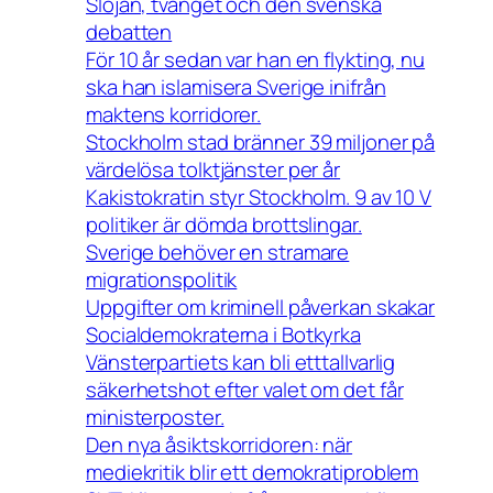
Slöjan, tvånget och den svenska
debatten
För 10 år sedan var han en flykting, nu
ska han islamisera Sverige inifrån
maktens korridorer.
Stockholm stad bränner 39 miljoner på
värdelösa tolktjänster per år
Kakistokratin styr Stockholm. 9 av 10 V
politiker är dömda brottslingar.
Sverige behöver en stramare
migrationspolitik
Uppgifter om kriminell påverkan skakar
Socialdemokraterna i Botkyrka
Vänsterpartiets kan bli etttallvarlig
säkerhetshot efter valet om det får
ministerposter.
Den nya åsiktskorridoren: när
mediekritik blir ett demokratiproblem