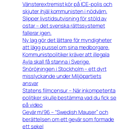
Vänsterextremist kör på ICE-polis och
skjuter ihjäl kommunisten i nödvärn.
Slipper livstidsutvisning för stöld av
ostar – det svenska rättssystemet
fallerar igen.
Ny lag gör det lättare för myndigheter
att lägg pussel om sina medborgare.
Kommunistpolitiker kräver att illegala
Ayla skall få stanna i Sverige.
Snöröjningen i Stockholm – ett dyrt
misslyckande under Miljöpartiets
ansvar
Statens filmcensur – När inkompetenta
politiker skulle bestämma vad du fick se
på video
Gevär m/96 – “Swedish Mauser” och
berättelsen om ett gevär som formade
ett sekel