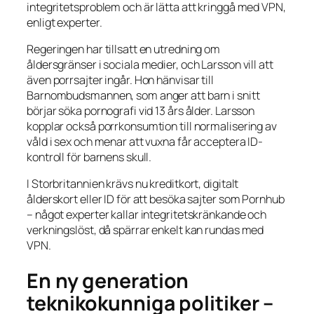
integritetsproblem och är lätta att kringgå med VPN,
enligt experter.
Regeringen har tillsatt en utredning om
åldersgränser i sociala medier, och Larsson vill att
även porrsajter ingår. Hon hänvisar till
Barnombudsmannen, som anger att barn i snitt
börjar söka pornografi vid 13 års ålder. Larsson
kopplar också porrkonsumtion till normalisering av
våld i sex och menar att vuxna får acceptera ID-
kontroll för barnens skull.
I Storbritannien krävs nu kreditkort, digitalt
ålderskort eller ID för att besöka sajter som Pornhub
– något experter kallar integritetskränkande och
verkningslöst, då spärrar enkelt kan rundas med
VPN.
En ny generation
teknikokunniga politiker –