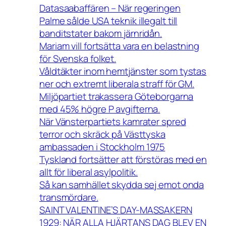
Datasaabaffären – När regeringen
Palme sålde USA teknik illegalt till
banditstater bakom järnridån.
Mariam vill fortsätta vara en belastning
för Svenska folket.
Våldtäkter inom hemtjänster som tystas
ner och extremt liberala straff för GM.
Miljöpartiet trakassera Göteborgarna
med 45% högre P avgifterna.
När Vänsterpartiets kamrater spred
terror och skräck på Västtyska
ambassaden i Stockholm 1975
Tyskland fortsätter att förstöras med en
allt för liberal asylpolitik.
Så kan samhället skydda sej emot onda
transmördare.
SAINT VALENTINE’S DAY-MASSAKERN
1929: NÄR ALLA HJÄRTANS DAG BLEV EN