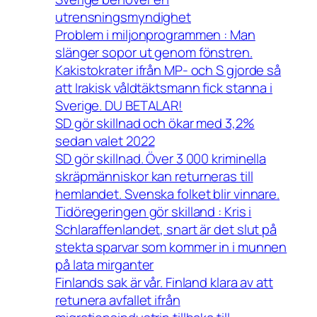
utrensningsmyndighet
Problem i miljonprogrammen : Man
slänger sopor ut genom fönstren.
Kakistokrater ifrån MP- och S gjorde så
att Irakisk våldtäktsmann fick stanna i
Sverige. DU BETALAR!
SD gör skillnad och ökar med 3,2%
sedan valet 2022
SD gör skillnad. Över 3 000 kriminella
skräpmänniskor kan returneras till
hemlandet. Svenska folket blir vinnare.
Tidöregeringen gör skilland : Kris i
Schlaraffenlandet, snart är det slut på
stekta sparvar som kommer in i munnen
på lata mirganter
Finlands sak är vår. Finland klara av att
retunera avfallet ifrån