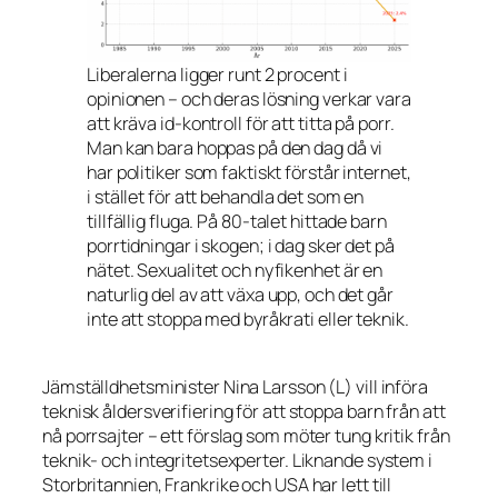
Liberalerna ligger runt 2 procent i
opinionen – och deras lösning verkar vara
att kräva id-kontroll för att titta på porr.
Man kan bara hoppas på den dag då vi
har politiker som faktiskt förstår internet,
i stället för att behandla det som en
tillfällig fluga. På 80-talet hittade barn
porrtidningar i skogen; i dag sker det på
nätet. Sexualitet och nyfikenhet är en
naturlig del av att växa upp, och det går
inte att stoppa med byråkrati eller teknik.
Jämställdhetsminister Nina Larsson (L) vill införa
teknisk åldersverifiering för att stoppa barn från att
nå porrsajter – ett förslag som möter tung kritik från
teknik- och integritetsexperter. Liknande system i
Storbritannien, Frankrike och USA har lett till