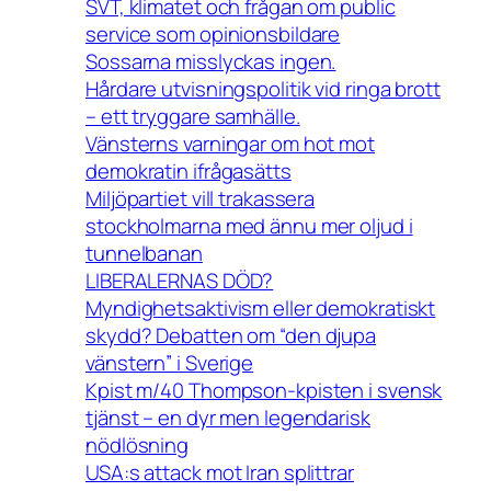
SVT, klimatet och frågan om public
service som opinionsbildare
Sossarna misslyckas ingen.
Hårdare utvisningspolitik vid ringa brott
– ett tryggare samhälle.
Vänsterns varningar om hot mot
demokratin ifrågasätts
Miljöpartiet vill trakassera
stockholmarna med ännu mer oljud i
tunnelbanan
LIBERALERNAS DÖD?
Myndighetsaktivism eller demokratiskt
skydd? Debatten om “den djupa
vänstern” i Sverige
Kpist m/40 Thompson-kpisten i svensk
tjänst – en dyr men legendarisk
nödlösning
USA:s attack mot Iran splittrar