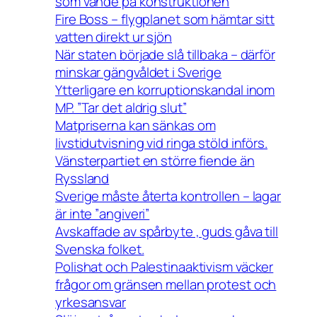
som vände på konstruktionen
Fire Boss – flygplanet som hämtar sitt
vatten direkt ur sjön
När staten började slå tillbaka – därför
minskar gängvåldet i Sverige
Ytterligare en korruptionskandal inom
MP. ”Tar det aldrig slut”
Matpriserna kan sänkas om
livstidutvisning vid ringa stöld införs.
Vänsterpartiet en större fiende än
Ryssland
Sverige måste återta kontrollen – lagar
är inte ”angiveri”
Avskaffade av spårbyte , guds gåva till
Svenska folket.
Polishat och Palestinaaktivism väcker
frågor om gränsen mellan protest och
yrkesansvar