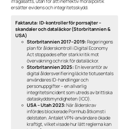
ifrågasätts, utan för att ineffektiv moralpolitik
ersätter evidens och integritetsskydd.
Faktaruta: ID-kontroller för porrsajter –
skandaler och dataläckor (Storbritannien &
USA)
Storbritannien 2017–2019:
Regeringens
plan för ålderskontroll i Digital Economy
Act stoppades efter stark kritik mot
övervakning och risk för dataläckor.
Storbritannien 2025:
En leverantör av
digital åldersverifiering läckte tiotusentals
användares ID-handlingar och
personuppgifter – en allvarlig
integritetsincident som utreds av brittiska
dataskyddsmyndigheten (ICO).
USA – Utah 2023:
När ålderskrav
infördes blockerade Pornhub åtkomst i
delstaten. Antalet VPN-användare ökade
kraftigt, vilket visade hur lätt reglerna kan