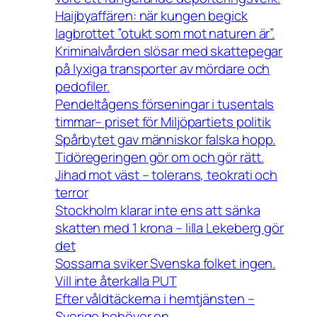
Haijbyaffären: när kungen begick
lagbrottet ”otukt som mot naturen är”.
Kriminalvården slösar med skattepegar
på lyxiga transporter av mördare och
pedofiler.
Pendeltågens förseningar i tusentals
timmar– priset för Miljöpartiets politik
Spårbytet gav människor falska hopp.
Tidöregeringen gör om och gör rätt.
Jihad mot väst – tolerans, teokrati och
terror
Stockholm klarar inte ens att sänka
skatten med 1 krona – lilla Lekeberg gör
det
Sossarna sviker Svenska folket ingen.
Vill inte återkalla PUT
Efter våldtäckerna i hemtjänsten –
Sverige behöver en