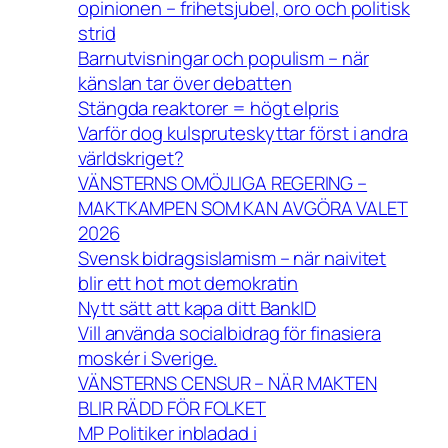
opinionen – frihetsjubel, oro och politisk
strid
Barnutvisningar och populism – när
känslan tar över debatten
Stängda reaktorer = högt elpris
Varför dog kulspruteskyttar först i andra
världskriget?
VÄNSTERNS OMÖJLIGA REGERING –
MAKTKAMPEN SOM KAN AVGÖRA VALET
2026
Svensk bidragsislamism – när naivitet
blir ett hot mot demokratin
Nytt sätt att kapa ditt BankID
Vill använda socialbidrag för finasiera
moskér i Sverige.
VÄNSTERNS CENSUR – NÄR MAKTEN
BLIR RÄDD FÖR FOLKET
MP Politiker inbladad i