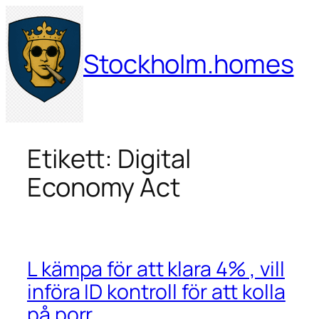
Hoppa
till
innehåll
Stockholm.homes
Etikett:
Digital
Economy Act
L kämpa för att klara 4% , vill
införa ID kontroll för att kolla
på porr.