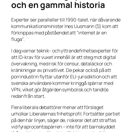
och en gammal historia
Experter ser paralleller till 1990-talet, när dåvarande
kommunikationsminister Ines Uusmann (S) kom att
förknippas med påståendet att
”internet är en
fluga”
.
I dag varnar teknik- och yttrandefrihetsexperter för
att ID-krav för vuxet innehåll är ett steg mot digital
övervakning, med risk för censur, dataläckor och
kränkningar av privatlivet. De pekar också på att
porrindustrin flyttar utanför EU-jurisdiktion och att
svenska användare kommer kringgå spärrar med
VPN, vilket gör åtgärden symbolisk och tandlös
redan från start.
Flera liberala debattörer menar att förslaget
urholkar Liberalernas frihetsprofil. Fortsätter partiet
på den här linjen, säger de, riskerar det att straffas
vid fyraprocentsspärren – inte för att barnskyddet