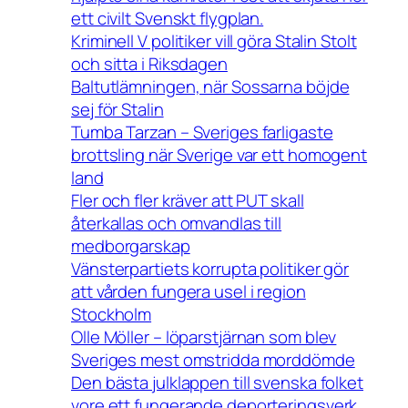
ett civilt Svenskt flygplan.
Kriminell V politiker vill göra Stalin Stolt
och sitta i Riksdagen
Baltutlämningen, när Sossarna böjde
sej för Stalin
Tumba Tarzan – Sveriges farligaste
brottsling när Sverige var ett homogent
land
Fler och fler kräver att PUT skall
återkallas och omvandlas till
medborgarskap
Vänsterpartiets korrupta politiker gör
att vården fungera usel i region
Stockholm
Olle Möller – löparstjärnan som blev
Sveriges mest omstridda morddömde
Den bästa julklappen till svenska folket
vore ett fungerande deporteringsverk.