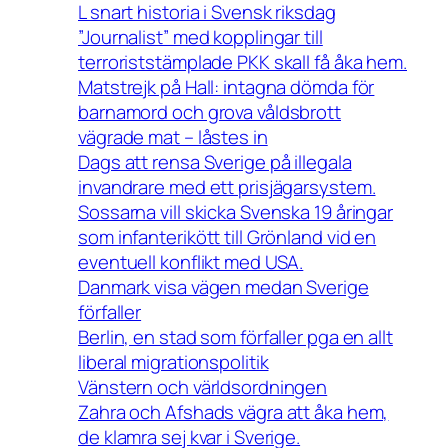
L snart historia i Svensk riksdag
”Journalist” med kopplingar till
terroriststämplade PKK skall få åka hem.
Matstrejk på Hall: intagna dömda för
barnamord och grova våldsbrott
vägrade mat – låstes in
Dags att rensa Sverige på illegala
invandrare med ett prisjägarsystem.
Sossarna vill skicka Svenska 19 åringar
som infanterikött till Grönland vid en
eventuell konflikt med USA.
Danmark visa vägen medan Sverige
förfaller
Berlin, en stad som förfaller pga en allt
liberal migrationspolitik
Vänstern och världsordningen
Zahra och Afshads vägra att åka hem,
de klamra sej kvar i Sverige.