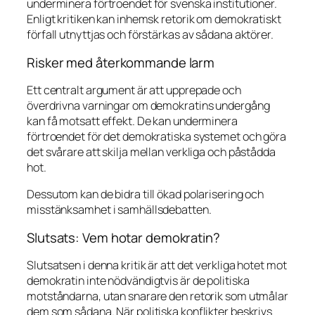
underminera förtroendet för svenska institutioner.
Enligt kritiken kan inhemsk retorik om demokratiskt
förfall utnyttjas och förstärkas av sådana aktörer.
Risker med återkommande larm
Ett centralt argument är att upprepade och
överdrivna varningar om demokratins undergång
kan få motsatt effekt. De kan underminera
förtroendet för det demokratiska systemet och göra
det svårare att skilja mellan verkliga och påstådda
hot.
Dessutom kan de bidra till ökad polarisering och
misstänksamhet i samhällsdebatten.
Slutsats: Vem hotar demokratin?
Slutsatsen i denna kritik är att det verkliga hotet mot
demokratin inte nödvändigtvis är de politiska
motståndarna, utan snarare den retorik som utmålar
dem som sådana. När politiska konflikter beskrivs