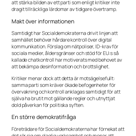
att stärka bilden av ett parti som enligt kritiker inte
dragit tillräckliga lärdomar av tidigare övertramp.
Makt över informationen
Samtidigt har Socialdemokraterna drivit linjen att
samhället behöver hårdare kontroll över digital
kommunikation. Förslag om nätpoliser, ID-krav för
sociala medier, åldersgränser och stöd för EU:s så
kallade chatkontroll har motiverats med behovet av
att bekämpa desinformation och brottslighet.
Kritiker menar dock att detta är motsägelsefullt:
samma parti som kräver ökade befogenheter för
övervakning och kontroll anklagas samtidigt för att
själva ha brutit mot gällande regler och utnyttjat
dold påverkan för politiska syften.
En större demokratifråga
Företrädare för Socialdemokraterna har förnekat att
det rör sig om olaglig verksamhet och menar att