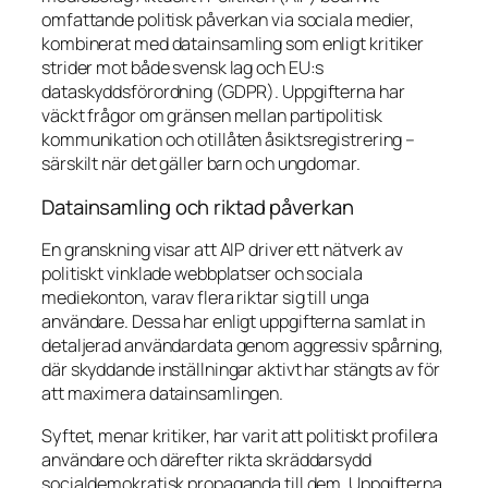
omfattande politisk påverkan via sociala medier,
kombinerat med datainsamling som enligt kritiker
strider mot både svensk lag och EU:s
dataskyddsförordning (GDPR). Uppgifterna har
väckt frågor om gränsen mellan partipolitisk
kommunikation och otillåten åsiktsregistrering –
särskilt när det gäller barn och ungdomar.
Datainsamling och riktad påverkan
En granskning visar att AIP driver ett nätverk av
politiskt vinklade webbplatser och sociala
mediekonton, varav flera riktar sig till unga
användare. Dessa har enligt uppgifterna samlat in
detaljerad användardata genom aggressiv spårning,
där skyddande inställningar aktivt har stängts av för
att maximera datainsamlingen.
Syftet, menar kritiker, har varit att politiskt profilera
användare och därefter rikta skräddarsydd
socialdemokratisk propaganda till dem. Uppgifterna