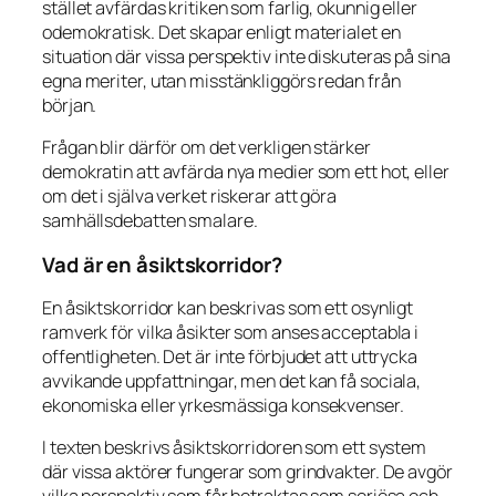
stället avfärdas kritiken som farlig, okunnig eller
odemokratisk. Det skapar enligt materialet en
situation där vissa perspektiv inte diskuteras på sina
egna meriter, utan misstänkliggörs redan från
början.
Frågan blir därför om det verkligen stärker
demokratin att avfärda nya medier som ett hot, eller
om det i själva verket riskerar att göra
samhällsdebatten smalare.
Vad är en åsiktskorridor?
En åsiktskorridor kan beskrivas som ett osynligt
ramverk för vilka åsikter som anses acceptabla i
offentligheten. Det är inte förbjudet att uttrycka
avvikande uppfattningar, men det kan få sociala,
ekonomiska eller yrkesmässiga konsekvenser.
I texten beskrivs åsiktskorridoren som ett system
där vissa aktörer fungerar som grindvakter. De avgör