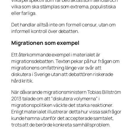
vilka perspektiv som får betraktas som seriösa och
vilka som ska stämplas som extrema, populistiska
eller farliga.
Det handlar alltså inte om formell censur, utan om
informell kontroll över debatten.
Migrationen som exempel
Ett återkommande exempel i materialet är
migrationsdebatten. Texten pekar på hur frågan om
migrationens omfattning länge var svår att
diskutera i Sverige utan att debattören riskerade
hård kritik.
När dåvarande migrationsministern Tobias Billström
2013 talade om att ”diskutera volymerna” i
migrationspolitiken väckte det starka reaktioner.
Enligt materialet illustrerar detta hur vissa sakfrågor
kunde hamna utanför det accepterade samtalet,
trots att de berörde konkreta samhällsproblem.