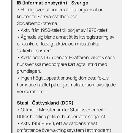
IB (Informationsbyrån) – Sverige
• Hemlig svensk underrättelseorganisation
knuten till Försvarsstaben och
Socialdemokraterna.
• Aktiv från 1950-talet till början av 1970-talet.
• Ägnade sig bland annat åt åsiktsregistrering av
oliktänkare, fackligt aktiva och misstänkta
”säkerhetsrisker”.
• Avslöjades 1973 genom IB-affären, vilket visade
hur svenska medborgare kartlagts i strid med
grundlagen.
• Ingen högt uppsatt ansvarig dömdes; fokus
hamnade istället på de journalister som avslöjade
verksamheten.
Stasi – Östtyskland (DDR)
• Officiellt: Ministerium für Staatssicherheit –
DDR:s hemliga polis och underrättelsetjänst.
• Aktiv 1950–1990, ett av världens mest
omfattande övervakningssystem i ett modernt