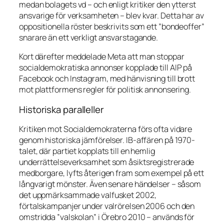
medan bolagets vd – och enligt kritiker den ytterst
ansvarige för verksamheten – blev kvar. Detta har av
oppositionella röster beskrivits som ett ”bondeoffer”
snarare än ett verkligt ansvarstagande.
Kort därefter meddelade Meta att man stoppar
socialdemokratiska annonser kopplade till AIP på
Facebook och Instagram, med hänvisning till brott
mot plattformens regler för politisk annonsering.
Historiska paralleller
Kritiken mot Socialdemokraterna förs ofta vidare
genom historiska jämförelser. IB-affären på 1970-
talet, där partiet kopplats till en hemlig
underrättelseverksamhet som åsiktsregistrerade
medborgare, lyfts återigen fram som exempel på ett
långvarigt mönster. Även senare händelser – såsom
det uppmärksammade valfusket 2002,
förtalskampanjer under valrörelsen 2006 och den
omstridda ”valskolan” i Örebro 2010 – används för