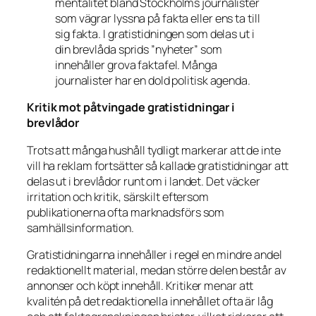
mentalitet bland Stockholms journalister
som vägrar lyssna på fakta eller ens ta till
sig fakta. I gratistidningen som delas ut i
din brevlåda sprids ”nyheter” som
innehåller grova faktafel. Många
journalister har en dold politisk agenda.
Kritik mot påtvingade gratistidningar i
brevlådor
Trots att många hushåll tydligt markerar att de inte
vill ha reklam fortsätter så kallade gratistidningar att
delas ut i brevlådor runt om i landet. Det väcker
irritation och kritik, särskilt eftersom
publikationerna ofta marknadsförs som
samhällsinformation.
Gratistidningarna innehåller i regel en mindre andel
redaktionellt material, medan större delen består av
annonser och köpt innehåll. Kritiker menar att
kvalitén på det redaktionella innehållet ofta är låg