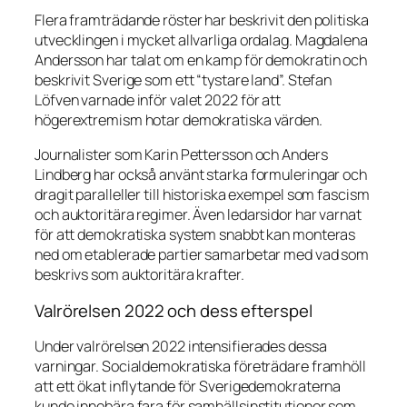
Flera framträdande röster har beskrivit den politiska
utvecklingen i mycket allvarliga ordalag. Magdalena
Andersson har talat om en kamp för demokratin och
beskrivit Sverige som ett “tystare land”. Stefan
Löfven varnade inför valet 2022 för att
högerextremism hotar demokratiska värden.
Journalister som Karin Pettersson och Anders
Lindberg har också använt starka formuleringar och
dragit paralleller till historiska exempel som fascism
och auktoritära regimer. Även ledarsidor har varnat
för att demokratiska system snabbt kan monteras
ned om etablerade partier samarbetar med vad som
beskrivs som auktoritära krafter.
Valrörelsen 2022 och dess efterspel
Under valrörelsen 2022 intensifierades dessa
varningar. Socialdemokratiska företrädare framhöll
att ett ökat inflytande för Sverigedemokraterna
kunde innebära fara för samhällsinstitutioner som