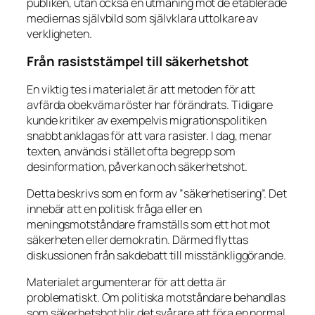
publiken, utan också en utmaning mot de etablerade
mediernas självbild som självklara uttolkare av
verkligheten.
Från rasiststämpel till säkerhetshot
En viktig tes i materialet är att metoden för att
avfärda obekväma röster har förändrats. Tidigare
kunde kritiker av exempelvis migrationspolitiken
snabbt anklagas för att vara rasister. I dag, menar
texten, används i stället ofta begrepp som
desinformation, påverkan och säkerhetshot.
Detta beskrivs som en form av ”säkerhetisering”. Det
innebär att en politisk fråga eller en
meningsmotståndare framställs som ett hot mot
säkerheten eller demokratin. Därmed flyttas
diskussionen från sakdebatt till misstänkliggörande.
Materialet argumenterar för att detta är
problematiskt. Om politiska motståndare behandlas
som säkerhetshot blir det svårare att föra en normal