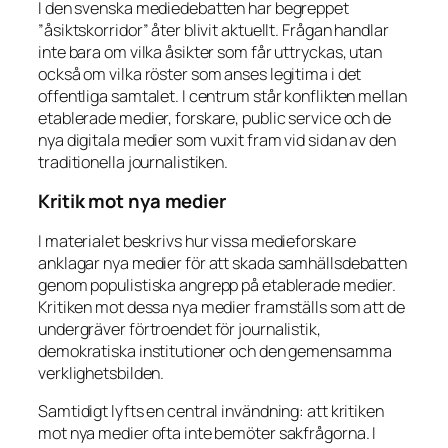
I den svenska mediedebatten har begreppet
”åsiktskorridor” åter blivit aktuellt. Frågan handlar
inte bara om vilka åsikter som får uttryckas, utan
också om vilka röster som anses legitima i det
offentliga samtalet. I centrum står konflikten mellan
etablerade medier, forskare, public service och de
nya digitala medier som vuxit fram vid sidan av den
traditionella journalistiken.
Kritik mot nya medier
I materialet beskrivs hur vissa medieforskare
anklagar nya medier för att skada samhällsdebatten
genom populistiska angrepp på etablerade medier.
Kritiken mot dessa nya medier framställs som att de
undergräver förtroendet för journalistik,
demokratiska institutioner och den gemensamma
verklighetsbilden.
Samtidigt lyfts en central invändning: att kritiken
mot nya medier ofta inte bemöter sakfrågorna. I