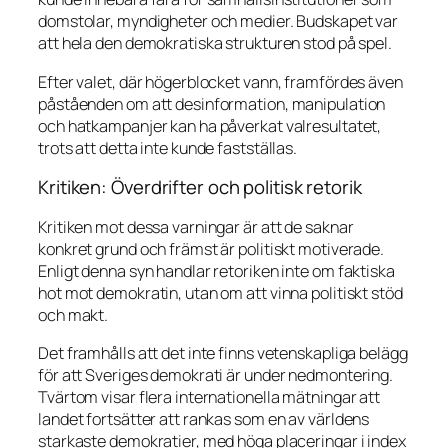
domstolar, myndigheter och medier. Budskapet var
att hela den demokratiska strukturen stod på spel.
Efter valet, där högerblocket vann, framfördes även
påståenden om att desinformation, manipulation
och hatkampanjer kan ha påverkat valresultatet,
trots att detta inte kunde fastställas.
Kritiken: Överdrifter och politisk retorik
Kritiken mot dessa varningar är att de saknar
konkret grund och främst är politiskt motiverade.
Enligt denna syn handlar retoriken inte om faktiska
hot mot demokratin, utan om att vinna politiskt stöd
och makt.
Det framhålls att det inte finns vetenskapliga belägg
för att Sveriges demokrati är under nedmontering.
Tvärtom visar flera internationella mätningar att
landet fortsätter att rankas som en av världens
starkaste demokratier, med höga placeringar i index