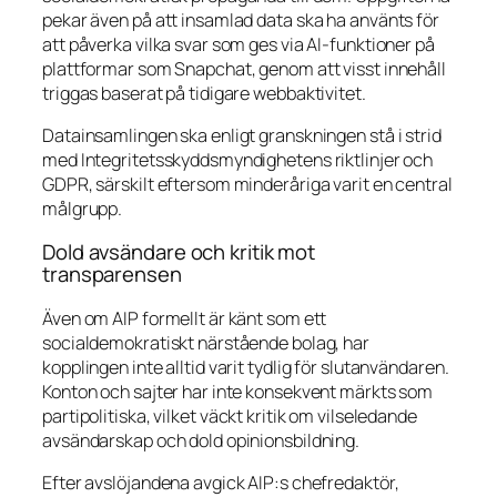
pekar även på att insamlad data ska ha använts för
att påverka vilka svar som ges via AI-funktioner på
plattformar som Snapchat, genom att visst innehåll
triggas baserat på tidigare webbaktivitet.
Datainsamlingen ska enligt granskningen stå i strid
med Integritetsskyddsmyndighetens riktlinjer och
GDPR, särskilt eftersom minderåriga varit en central
målgrupp.
Dold avsändare och kritik mot
transparensen
Även om AIP formellt är känt som ett
socialdemokratiskt närstående bolag, har
kopplingen inte alltid varit tydlig för slutanvändaren.
Konton och sajter har inte konsekvent märkts som
partipolitiska, vilket väckt kritik om vilseledande
avsändarskap och dold opinionsbildning.
Efter avslöjandena avgick AIP:s chefredaktör,