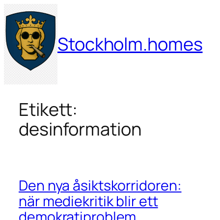
Hoppa
till
innehåll
Stockholm.homes
Etikett:
desinformation
Den nya åsiktskorridoren:
när mediekritik blir ett
demokratiproblem