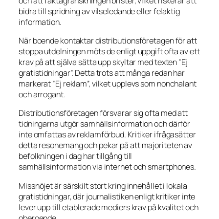
och att faktagranskningen brister, vilket riskerar att
bidra till spridning av vilseledande eller felaktig
information.
När boende kontaktar distributionsföretagen för att
stoppa utdelningen möts de enligt uppgift ofta av ett
krav på att själva sätta upp skyltar med texten ”Ej
gratistidningar”. Detta trots att många redan har
markerat ”Ej reklam”, vilket upplevs som nonchalant
och arrogant.
Distributionsföretagen försvarar sig ofta med att
tidningarna utgör samhällsinformation och därför
inte omfattas av reklamförbud. Kritiker ifrågasätter
detta resonemang och pekar på att majoriteten av
befolkningen i dag har tillgång till
samhällsinformation via internet och smartphones.
Missnöjet är särskilt stort kring innehållet i lokala
gratistidningar, där journalistiken enligt kritiker inte
lever upp till etablerade mediers krav på kvalitet och
oberoende.