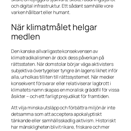
och digital infrastruktur. Ett sådant samhälle vore
varken hållbart eller humant.
När klimatmålet helgar
medlen
Den kanske allvarligaste konsekvensen av
klimatradikalismen är dock dess påverkan på
rättsstaten. När domstolar börjar väga aktivisters
subjektiva övertygelser tyngre än lagens likhet inför
alla, urholkas tilliten till rättssystemet. När medier
konsekvent försvarar eller relativiserar lagbrott i
klimatets namn skapas en moralisk gräddfil för vissa
åsikter – och ett farligt prejudikat för framtiden.
Att vilja minska utsläpp och förbättra miljön är inte
detsamma som att acceptera apokalyptiskt
tänkande eller samhällsskadlig aktivism. Historiskt
har mänskligheten blivit rikare, friskare och mer