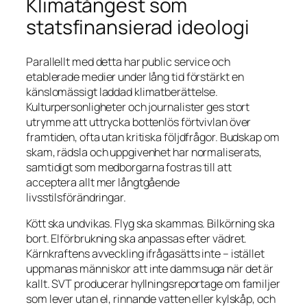
Klimatångest som
statsfinansierad ideologi
Parallellt med detta har public service och
etablerade medier under lång tid förstärkt en
känslomässigt laddad klimatberättelse.
Kulturpersonligheter och journalister ges stort
utrymme att uttrycka bottenlös förtvivlan över
framtiden, ofta utan kritiska följdfrågor. Budskap om
skam, rädsla och uppgivenhet har normaliserats,
samtidigt som medborgarna fostras till att
acceptera allt mer långtgående
livsstilsförändringar.
Kött ska undvikas. Flyg ska skammas. Bilkörning ska
bort. Elförbrukning ska anpassas efter vädret.
Kärnkraftens avveckling ifrågasätts inte – istället
uppmanas människor att inte dammsuga när det är
kallt. SVT producerar hyllningsreportage om familjer
som lever utan el, rinnande vatten eller kylskåp, och