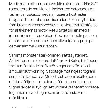
Mediernas roll i denna utveckling är central. När SVT
rapporterade om Monet-incidenten betonades att
tavlan var oskadd, medan museets kostnader
ifrågasattes och bagatelliserades. Fokus flyttades
från brottets konsekvenser till en indirekt förståelse
för aktivisternas motiv. Resultatet blir en medial
inramning som i praktiken försvarar handlingar som
annars skulle betraktas som allvarliga angrepp på
gemensamma kulturvärden.
Samma mönster återkommer i rättssystemet.
Aktivister som blockerade E4:an vid Solna frikändes
trots omfattande trafikstörningar och försenad
ambulansutryckning. Sabotage mot nöjesprogram
som
Let’s Dance
och Melodifestivalen resulterade i
milda påföljder, trots skador för miljontals kronor.
Signalvärdet är tydligt: ett upplevt planetärt nödläge
legitimerar handlingar som annars hade varit
otänkbara.