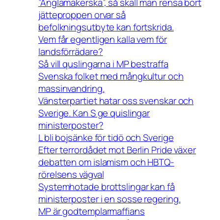
”Änglamakerska”, så skall man rensa bort
jätteproppen orvar så
befolkningsutbyte kan fortskrida.
Vem får egentligen kalla vem för
landsförrädare?
Så vill quslingarna i MP bestraffa
Svenska folket med mångkultur och
massinvandring.
Vänsterpartiet hatar oss svenskar och
Sverige. Kan S ge quislingar
ministerposter?
L bli bojsänke för tidö och Sverige
Efter terrordådet mot Berlin Pride växer
debatten om islamism och HBTQ-
rörelsens vägval
Systemhotade brottslingar kan få
ministerposter i en sosse regering.
MP är godtemplarmaffians