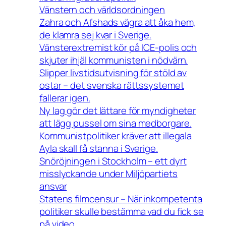
Vänstern och världsordningen
Zahra och Afshads vägra att åka hem,
de klamra sej kvar i Sverige.
Vänsterextremist kör på ICE-polis och
skjuter ihjäl kommunisten i nödvärn.
Slipper livstidsutvisning för stöld av
ostar – det svenska rättssystemet
fallerar igen.
Ny lag gör det lättare för myndigheter
att lägg pussel om sina medborgare.
Kommunistpolitiker kräver att illegala
Ayla skall få stanna i Sverige.
Snöröjningen i Stockholm – ett dyrt
misslyckande under Miljöpartiets
ansvar
Statens filmcensur – När inkompetenta
politiker skulle bestämma vad du fick se
på video