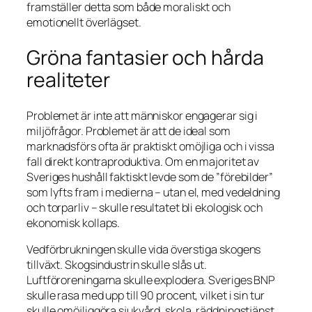
framställer detta som både moraliskt och
emotionellt överlägset.
Gröna fantasier och hårda
realiteter
Problemet är inte att människor engagerar sig i
miljöfrågor. Problemet är att de ideal som
marknadsförs ofta är praktiskt omöjliga och i vissa
fall direkt kontraproduktiva. Om en majoritet av
Sveriges hushåll faktiskt levde som de ”förebilder”
som lyfts fram i medierna – utan el, med vedeldning
och torparliv – skulle resultatet bli ekologisk och
ekonomisk kollaps.
Vedförbrukningen skulle vida överstiga skogens
tillväxt. Skogsindustrin skulle slås ut.
Luftföroreningarna skulle explodera. Sveriges BNP
skulle rasa med upp till 90 procent, vilket i sin tur
skulle omöjliggöra sjukvård, skola, räddningstjänst