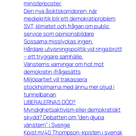
ministerposter.
Den nya åsiktskorridoren: när
mediekritik blir ett demokratiproblem
SVT, klimatet och frågan om public
service som opinionsbildare
Sossarna misslyckas ingen.
Hårdare utvisningspolitik vid ringa brott
– ett tryggare samhälle.
Vänsterns varningar om hot mot
demokratin ifrågasätts
Miljöpartiet vill trakassera
stockholmarna med ännu mer oljud i
tunnelbanan
LIBERALERNAS DÖD?
Myndighetsaktivism eller demokratiskt
skydd? Debatten om “den djupa
vänstern” i Sverige
Kpist m/40 Thompson-kpisten i svensk