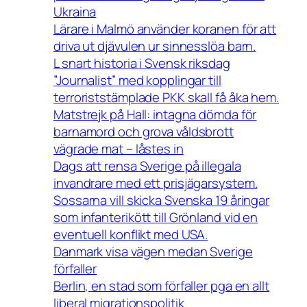
Ukraina
Lärare i Malmö använder koranen för att
driva ut djävulen ur sinnesslöa barn.
L snart historia i Svensk riksdag
”Journalist” med kopplingar till
terroriststämplade PKK skall få åka hem.
Matstrejk på Hall: intagna dömda för
barnamord och grova våldsbrott
vägrade mat – låstes in
Dags att rensa Sverige på illegala
invandrare med ett prisjägarsystem.
Sossarna vill skicka Svenska 19 åringar
som infanterikött till Grönland vid en
eventuell konflikt med USA.
Danmark visa vägen medan Sverige
förfaller
Berlin, en stad som förfaller pga en allt
liberal migrationspolitik