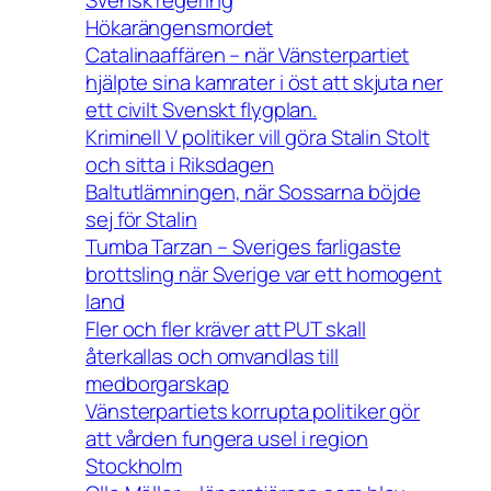
Svensk regering
Hökarängensmordet
Catalinaaffären – när Vänsterpartiet
hjälpte sina kamrater i öst att skjuta ner
ett civilt Svenskt flygplan.
Kriminell V politiker vill göra Stalin Stolt
och sitta i Riksdagen
Baltutlämningen, när Sossarna böjde
sej för Stalin
Tumba Tarzan – Sveriges farligaste
brottsling när Sverige var ett homogent
land
Fler och fler kräver att PUT skall
återkallas och omvandlas till
medborgarskap
Vänsterpartiets korrupta politiker gör
att vården fungera usel i region
Stockholm