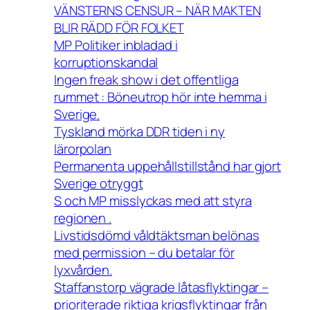
VÄNSTERNS CENSUR – NÄR MAKTEN
BLIR RÄDD FÖR FOLKET
MP Politiker inbladad i
korruptionskandal
Ingen freak show i det offentliga
rummet : Böneutrop hör inte hemma i
Sverige.
Tyskland mörka DDR tiden i ny
lärorpolan
Permanenta uppehållstillstånd har gjort
Sverige otryggt
S och MP misslyckas med att styra
regionen .
Livstidsdömd våldtäktsman belönas
med permission – du betalar för
lyxvården.
Staffanstorp vägrade låtasflyktingar –
prioriterade riktiga krigsflyktingar från