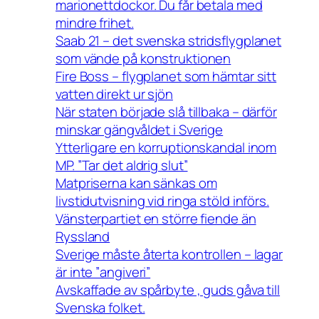
marionettdockor. Du får betala med
mindre frihet.
Saab 21 – det svenska stridsflygplanet
som vände på konstruktionen
Fire Boss – flygplanet som hämtar sitt
vatten direkt ur sjön
När staten började slå tillbaka – därför
minskar gängvåldet i Sverige
Ytterligare en korruptionskandal inom
MP. ”Tar det aldrig slut”
Matpriserna kan sänkas om
livstidutvisning vid ringa stöld införs.
Vänsterpartiet en större fiende än
Ryssland
Sverige måste återta kontrollen – lagar
är inte ”angiveri”
Avskaffade av spårbyte , guds gåva till
Svenska folket.