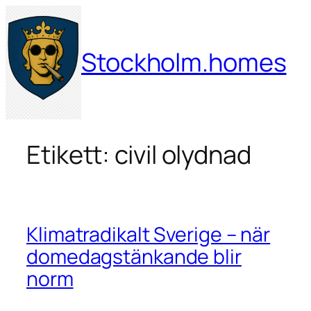
Hoppa
till
innehåll
Stockholm.homes
Etikett:
civil olydnad
Klimatradikalt Sverige – när
domedagstänkande blir
norm