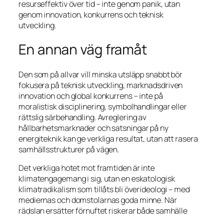
resurseffektiv över tid – inte genom panik, utan
genom innovation, konkurrens och teknisk
utveckling.
En annan väg framåt
Den som på allvar vill minska utsläpp snabbt bör
fokusera på teknisk utveckling, marknadsdriven
innovation och global konkurrens – inte på
moralistisk disciplinering, symbolhandlingar eller
rättslig särbehandling. Avreglering av
hållbarhetsmarknader och satsningar på ny
energiteknik kan ge verkliga resultat, utan att rasera
samhällsstrukturer på vägen.
Det verkliga hotet mot framtiden är inte
klimatengagemang i sig, utan en eskatologisk
klimatradikalism som tillåts bli överideologi – med
mediernas och domstolarnas goda minne. När
rädslan ersätter förnuftet riskerar både samhälle