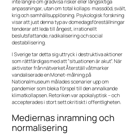
inte längre om gradvisa risker eller långsiktiga
anpassningar, utan om total kollaps: massdöd, svält,
krig och samhällsupplösning. Psykologisk forskning
visar att just denna typ av domedagsföreställningar
tenderar att leda till ångest, irrationellt
beslutsfattande, radikalisering och social
destabilisering.
I Sverige tar detta sig uttryck i destruktiva aktioner
som rättfärdigas med att ”situationen är akut”. När
aktivister från nätverket Återställ våtmarker
vandaliserade en Monet-målning på
Nationalmuseum målades scenarier upp om
pandemier som bleka förspel till den annalkande
klimatkollapsen. Retoriken var apokalyptisk – och
accepterades i stort sett okritiskt i offentligheten.
Mediernas inramning och
normalisering