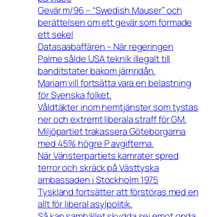
Gevär m/96 – “Swedish Mauser” och
berättelsen om ett gevär som formade
ett sekel
Datasaabaffären – När regeringen
Palme sålde USA teknik illegalt till
banditstater bakom järnridån.
Mariam vill fortsätta vara en belastning
för Svenska folket.
Våldtäkter inom hemtjänster som tystas
ner och extremt liberala straff för GM.
Miljöpartiet trakassera Göteborgarna
med 45% högre P avgifterna.
När Vänsterpartiets kamrater spred
terror och skräck på Västtyska
ambassaden i Stockholm 1975
Tyskland fortsätter att förstöras med en
allt för liberal asylpolitik.
Så kan samhället skydda sej emot onda