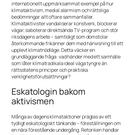
internationellt uppmärksammat exempel på hur
klimataktivism, medial alarmism och rättsliga
bedömningar allt oftare sammanfaller.
Klimataktivister vandaliserar konstverk, blockerar
vägar, saboterar direktsända TV-program och stör
riksdagens arbete – samtidigt som domstolar
återkommande frikänner dem med hänvisning till ett
upplevt klimatnödläge. Detta väcker en
grundläggande fråga: vad händer med ett samhälle
som låter klimatradikala ideal väga tyngre än
rättsstatens principer och praktiska
verklighetsförutsättningar?
Eskatologin bakom
aktivismen
Många av dagens klimataktioner präglas av ett
tydligt eskatologiskt tänkande – föreställningen om
en nära förestående undergång. Retoriken handlar