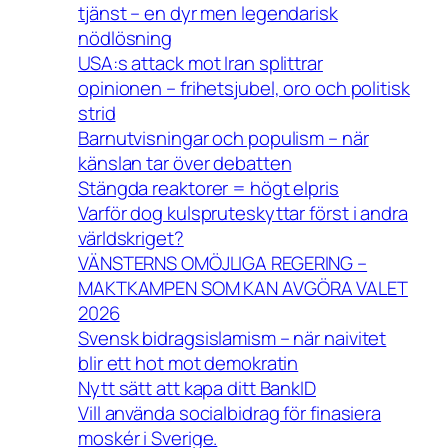
tjänst – en dyr men legendarisk
nödlösning
USA:s attack mot Iran splittrar
opinionen – frihetsjubel, oro och politisk
strid
Barnutvisningar och populism – när
känslan tar över debatten
Stängda reaktorer = högt elpris
Varför dog kulspruteskyttar först i andra
världskriget?
VÄNSTERNS OMÖJLIGA REGERING –
MAKTKAMPEN SOM KAN AVGÖRA VALET
2026
Svensk bidragsislamism – när naivitet
blir ett hot mot demokratin
Nytt sätt att kapa ditt BankID
Vill använda socialbidrag för finasiera
moskér i Sverige.