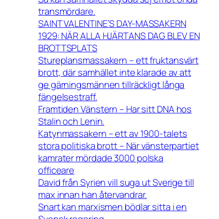
transmördare.
SAINT VALENTINE’S DAY-MASSAKERN
1929: NÄR ALLA HJÄRTANS DAG BLEV EN
BROTTSPLATS
Stureplansmassakern – ett fruktansvärt
brott, där samhället inte klarade av att
ge gärningsmännen tillräckligt långa
fängelsestraff.
Framtiden Vänstern – Har sitt DNA hos
Stalin och Lenin.
Katynmassakern – ett av 1900-talets
stora politiska brott – När vänsterpartiet
kamrater mördade 3000 polska
officeare
David från Syrien vill suga ut Sverige till
max innan han återvandrar.
Snart kan marxismen bödlar sitta i en