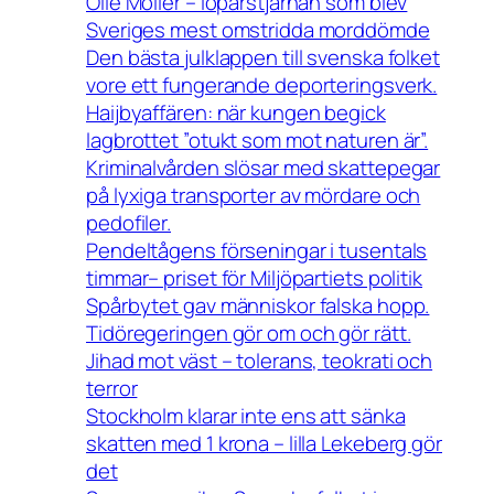
Olle Möller – löparstjärnan som blev
Sveriges mest omstridda morddömde
Den bästa julklappen till svenska folket
vore ett fungerande deporteringsverk.
Haijbyaffären: när kungen begick
lagbrottet ”otukt som mot naturen är”.
Kriminalvården slösar med skattepegar
på lyxiga transporter av mördare och
pedofiler.
Pendeltågens förseningar i tusentals
timmar– priset för Miljöpartiets politik
Spårbytet gav människor falska hopp.
Tidöregeringen gör om och gör rätt.
Jihad mot väst – tolerans, teokrati och
terror
Stockholm klarar inte ens att sänka
skatten med 1 krona – lilla Lekeberg gör
det