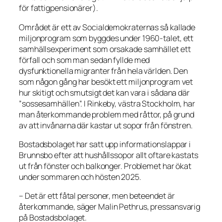
för fattigpensionärer).
Området är ett av Socialdemokraternas så kallade
miljonprogram som byggdes under 1960-talet, ett
samhällsexperiment som orsakade samhället ett
förfall och som man sedan fyllde med
dysfunktionella migranter från hela världen. Den
som någon gång har besökt ett miljonprogram vet
hur skitigt och smutsigt det kan vara i sådana där
”sossesamhällen”. I Rinkeby, västra Stockholm, har
man återkommande problem med råttor, på grund
av att invånarna där kastar ut sopor från fönstren.
Bostadsbolaget har satt upp informationslappar i
Brunnsbo efter att hushållssopor allt oftare kastats
ut från fönster och balkonger. Problemet har ökat
under sommaren och hösten 2025.
– Det är ett fåtal personer, men beteendet är
återkommande, säger Malin Pethrus, pressansvarig
på Bostadsbolaget.