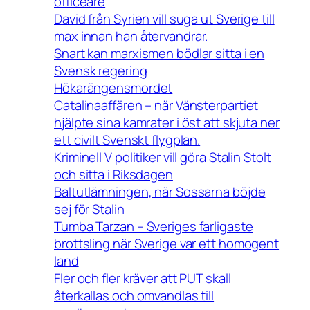
officeare
David från Syrien vill suga ut Sverige till
max innan han återvandrar.
Snart kan marxismen bödlar sitta i en
Svensk regering
Hökarängensmordet
Catalinaaffären – när Vänsterpartiet
hjälpte sina kamrater i öst att skjuta ner
ett civilt Svenskt flygplan.
Kriminell V politiker vill göra Stalin Stolt
och sitta i Riksdagen
Baltutlämningen, när Sossarna böjde
sej för Stalin
Tumba Tarzan – Sveriges farligaste
brottsling när Sverige var ett homogent
land
Fler och fler kräver att PUT skall
återkallas och omvandlas till