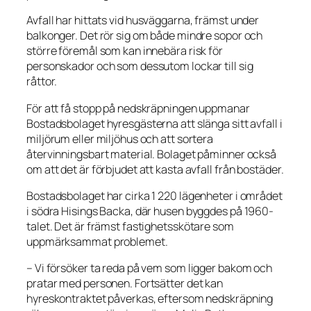
Avfall har hittats vid husväggarna, främst under
balkonger. Det rör sig om både mindre sopor och
större föremål som kan innebära risk för
personskador och som dessutom lockar till sig
råttor.
För att få stopp på nedskräpningen uppmanar
Bostadsbolaget hyresgästerna att slänga sitt avfall i
miljörum eller miljöhus och att sortera
återvinningsbart material. Bolaget påminner också
om att det är förbjudet att kasta avfall från bostäder.
Bostadsbolaget har cirka 1 220 lägenheter i området
i södra Hisings Backa, där husen byggdes på 1960-
talet. Det är främst fastighetsskötare som
uppmärksammat problemet.
– Vi försöker ta reda på vem som ligger bakom och
pratar med personen. Fortsätter det kan
hyreskontraktet påverkas, eftersom nedskräpning