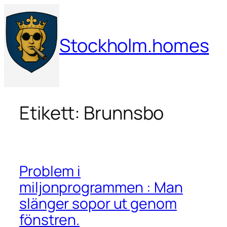
Hoppa
till
innehåll
Stockholm.homes
Etikett:
Brunnsbo
Problem i
miljonprogrammen : Man
slänger sopor ut genom
fönstren.