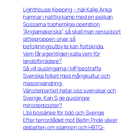
Lighthouse Keeping – när Kalle Anka
hamnar i nattlig kamp med en pelikan
Sossarna tophemliga operation
”Änglamakerska”, så skall man rensa bort
jätteproppen orvar så
befolkningsutbyte kan fortskrida.
Vem får egentligen kalla vem för
landsförrädare?
Så vill quslingarna i MP bestraffa
Svenska folket med mångkultur och
massinvandring.
Vänsterpartiet hatar oss svenskar och
Sverige. Kan S ge quislingar
ministerposter?
L bli bojsänke för tidö och Sverige
Efter terrordådet mot Berlin Pride växer
debatten om islamism och HBTQ-