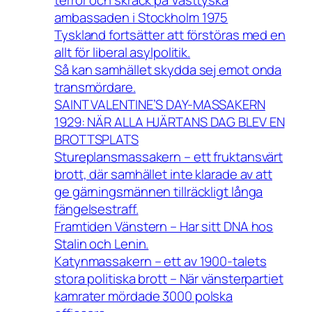
ambassaden i Stockholm 1975
Tyskland fortsätter att förstöras med en
allt för liberal asylpolitik.
Så kan samhället skydda sej emot onda
transmördare.
SAINT VALENTINE’S DAY-MASSAKERN
1929: NÄR ALLA HJÄRTANS DAG BLEV EN
BROTTSPLATS
Stureplansmassakern – ett fruktansvärt
brott, där samhället inte klarade av att
ge gärningsmännen tillräckligt långa
fängelsestraff.
Framtiden Vänstern – Har sitt DNA hos
Stalin och Lenin.
Katynmassakern – ett av 1900-talets
stora politiska brott – När vänsterpartiet
kamrater mördade 3000 polska