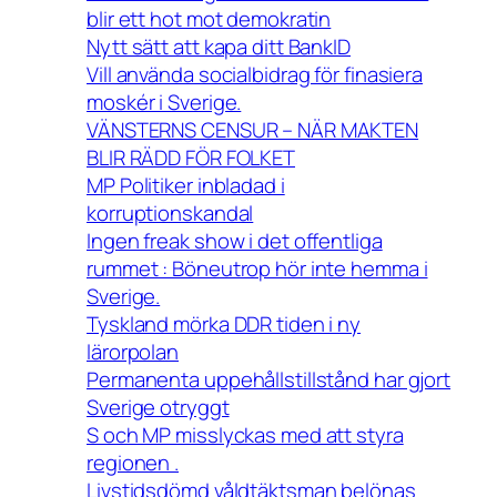
blir ett hot mot demokratin
Nytt sätt att kapa ditt BankID
Vill använda socialbidrag för finasiera
moskér i Sverige.
VÄNSTERNS CENSUR – NÄR MAKTEN
BLIR RÄDD FÖR FOLKET
MP Politiker inbladad i
korruptionskandal
Ingen freak show i det offentliga
rummet : Böneutrop hör inte hemma i
Sverige.
Tyskland mörka DDR tiden i ny
lärorpolan
Permanenta uppehållstillstånd har gjort
Sverige otryggt
S och MP misslyckas med att styra
regionen .
Livstidsdömd våldtäktsman belönas