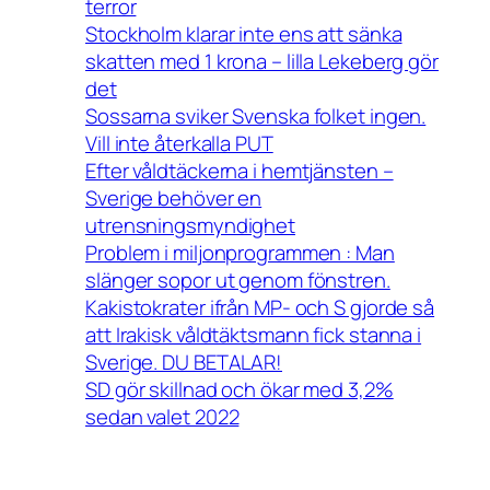
terror
Stockholm klarar inte ens att sänka
skatten med 1 krona – lilla Lekeberg gör
det
Sossarna sviker Svenska folket ingen.
Vill inte återkalla PUT
Efter våldtäckerna i hemtjänsten –
Sverige behöver en
utrensningsmyndighet
Problem i miljonprogrammen : Man
slänger sopor ut genom fönstren.
Kakistokrater ifrån MP- och S gjorde så
att Irakisk våldtäktsmann fick stanna i
Sverige. DU BETALAR!
SD gör skillnad och ökar med 3,2%
sedan valet 2022