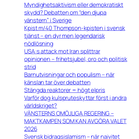
Myndighetsaktivism eller demokratiskt
skydd? Debatten om “den djupa
vänstern” i Sverige
Kpist m/40 Thompson-kpisten i svensk
tjänst – en dyr men legendarisk
nödlösning
USA:s attack mot Iran splittrar
opinionen – frihetsjubel, oro och politisk
strid
Barnutvisningar och populism – när
känslan tar över debatten
Stängda reaktorer = högt elpris
Varför dog kulspruteskyttar först i andra
världskriget?
VÄNSTERNS OMÖJLIGA REGERING –
MAKTKAMPEN SOM KAN AVGÖRA VALET
2026
Svensk bidragsislamism – när naivitet