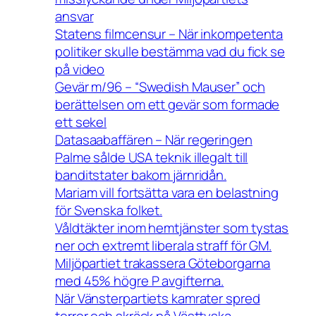
ansvar
Statens filmcensur – När inkompetenta
politiker skulle bestämma vad du fick se
på video
Gevär m/96 – “Swedish Mauser” och
berättelsen om ett gevär som formade
ett sekel
Datasaabaffären – När regeringen
Palme sålde USA teknik illegalt till
banditstater bakom järnridån.
Mariam vill fortsätta vara en belastning
för Svenska folket.
Våldtäkter inom hemtjänster som tystas
ner och extremt liberala straff för GM.
Miljöpartiet trakassera Göteborgarna
med 45% högre P avgifterna.
När Vänsterpartiets kamrater spred
terror och skräck på Västtyska