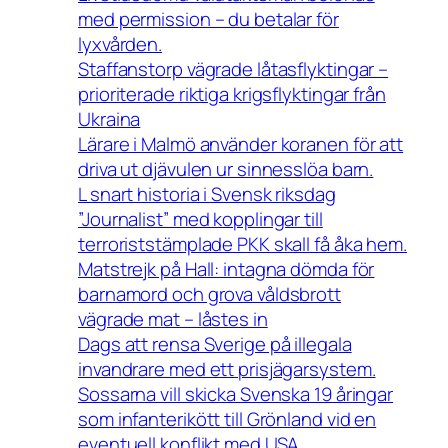
med permission – du betalar för
lyxvården.
Staffanstorp vägrade låtasflyktingar –
prioriterade riktiga krigsflyktingar från
Ukraina
Lärare i Malmö använder koranen för att
driva ut djävulen ur sinnesslöa barn.
L snart historia i Svensk riksdag
”Journalist” med kopplingar till
terroriststämplade PKK skall få åka hem.
Matstrejk på Hall: intagna dömda för
barnamord och grova våldsbrott
vägrade mat – låstes in
Dags att rensa Sverige på illegala
invandrare med ett prisjägarsystem.
Sossarna vill skicka Svenska 19 åringar
som infanterikött till Grönland vid en
eventuell konflikt med USA.