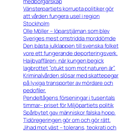
medborgarskap
Vänsterpartiets korrupta politiker gör
att vården fungera usel i region
Stockholm
Olle Möller – löparstjärnan som blev
Sveriges mest omstridda morddömde
Den bästa julklappen till svenska folket
vore ett fungerande deporteringsverk.
Haijbyaffären: när kungen begick
lagbrottet ”otukt som mot naturen är”.
Kriminalvården slösar med skattepegar
på lyxiga transporter av mördare och
pedofiler.
Pendeltågens förseningar i tusentals
timmar– priset för Miljöpartiets politik
Spårbytet gav människor falska hopp.
Tidöregeringen gör om och gör rätt.
Jihad mot väst – tolerans, teokrati och