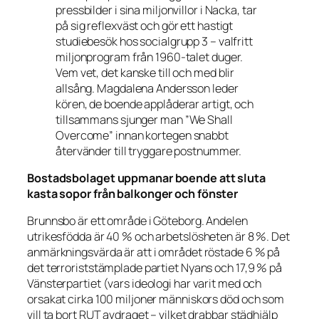
pressbilder i sina miljonvillor i Nacka, tar
på sig reflexväst och gör ett hastigt
studiebesök hos socialgrupp 3 – valfritt
miljonprogram från 1960-talet duger.
Vem vet, det kanske till och med blir
allsång. Magdalena Andersson leder
kören, de boende applåderar artigt, och
tillsammans sjunger man
”We Shall
Overcome”
innan kortegen snabbt
återvänder till tryggare postnummer.
Bostadsbolaget uppmanar boende att sluta
kasta sopor från balkonger och fönster
Brunnsbo är ett område i Göteborg. Andelen
utrikesfödda är 40 % och arbetslösheten är 8 %. Det
anmärkningsvärda är att i området röstade 6 % på
det terroriststämplade partiet Nyans och 17,9 % på
Vänsterpartiet (vars ideologi har varit med och
orsakat cirka 100 miljoner människors död och som
vill ta bort RUT avdraget – vilket drabbar städhjälp