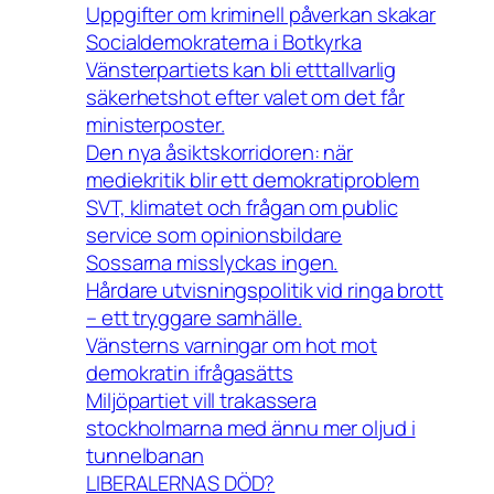
Uppgifter om kriminell påverkan skakar
Socialdemokraterna i Botkyrka
Vänsterpartiets kan bli etttallvarlig
säkerhetshot efter valet om det får
ministerposter.
Den nya åsiktskorridoren: när
mediekritik blir ett demokratiproblem
SVT, klimatet och frågan om public
service som opinionsbildare
Sossarna misslyckas ingen.
Hårdare utvisningspolitik vid ringa brott
– ett tryggare samhälle.
Vänsterns varningar om hot mot
demokratin ifrågasätts
Miljöpartiet vill trakassera
stockholmarna med ännu mer oljud i
tunnelbanan
LIBERALERNAS DÖD?