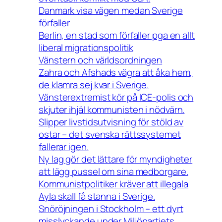
Danmark visa vägen medan Sverige
förfaller
Berlin, en stad som förfaller pga en allt
liberal migrationspolitik
Vänstern och världsordningen
Zahra och Afshads vägra att åka hem,
de klamra sej kvar i Sverige.
Vänsterextremist kör på ICE-polis och
skjuter ihjäl kommunisten i nödvärn.
Slipper livstidsutvisning för stöld av
ostar – det svenska rättssystemet
fallerar igen.
Ny lag gör det lättare för myndigheter
att lägg pussel om sina medborgare.
Kommunistpolitiker kräver att illegala
Ayla skall få stanna i Sverige.
Snöröjningen i Stockholm – ett dyrt
misslyckande under Miljöpartiets