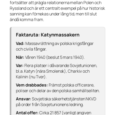
fortsätter att prägla relationerna mellan Polen och
Ryssland och är ett centralt exempel på hur historisk
sanning kan förnekas under lång tid, men till slut
ändå komma fram.
Faktaruta: Katynmassakern
Vad:
Massavrättning av polska krigsfångar
och civila fångar.
När:
Våren 1940 (beslut 5 mars 1940).
Var:
Flera platser i dåvarande Sovjetunionen,
bl.a. Katyn (nära Smolensk), Charkiv och
Kalinin (nu Tver).
Vem drabbades:
Främst polska officerare,
poliser och delar av den polska samhällseliten.
Ansvar:
Sovjetiska säkerhetstjänsten NKVD
på order från Sovjetunionens ledning.
Antal offer:
Cirka 21 857 (vanligt angiven