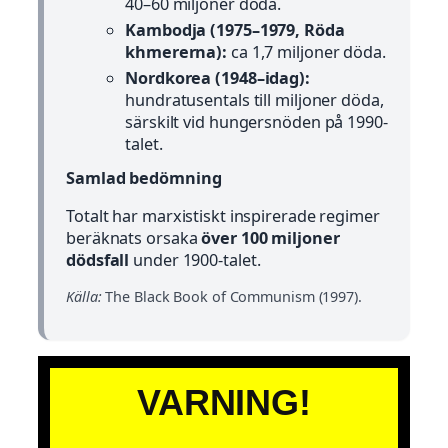
40–60 miljoner döda.
Kambodja (1975–1979, Röda
khmererna):
ca 1,7 miljoner döda.
Nordkorea (1948–idag):
hundratusentals till miljoner döda,
särskilt vid hungersnöden på 1990-
talet.
Samlad bedömning
Totalt har marxistiskt inspirerade regimer
beräknats orsaka
över 100 miljoner
dödsfall
under 1900-talet.
Källa:
The Black Book of Communism
(1997).
VARNING!