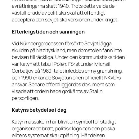
avrättningarna skett 1940. Trots detta valde de
västallierade av politiska skäl att offentligt
acceptera den sovjetiska versionen under kriget.
Efterkrigstiden och sanningen
Vid Nürnbergprocessen försökte Sovjet lägga
skulden på Nazityskland, men domstolen fann inte
bevisen tillräckliga. Under den kommunistiska tiden
var Katyn ett tabu i Polen. Först under Michail
Gorbatjov på 1980-talet inleddes en ny granskning,
och 1990 erkände Sovjetunionen officiellt NKVD:s
ansvar. Senare offentliggjordes dokument som
visade att ordern hade godkänts av Stalin
personligen.
Katyns betydelse i dag
Katynmassakern har blivit en symbol för statligt
organiserade brott, politisk lögn och den polska
elitens systematiska utplåning. Händelsen