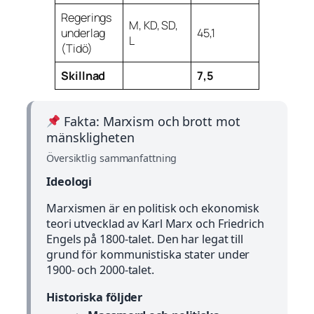
Regerings
M, KD, SD,
underlag
45,1
L
(Tidö)
Skillnad
7,5
Fakta: Marxism och brott mot
mänskligheten
Översiktlig sammanfattning
Ideologi
Marxismen är en politisk och ekonomisk
teori utvecklad av Karl Marx och Friedrich
Engels på 1800-talet. Den har legat till
grund för kommunistiska stater under
1900- och 2000-talet.
Historiska följder