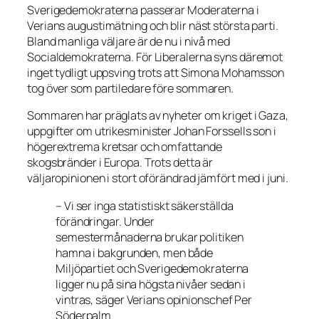
Sverigedemokraterna passerar Moderaterna i
Verians augustimätning och blir näst största parti.
Bland manliga väljare är de nu i nivå med
Socialdemokraterna. För Liberalerna syns däremot
inget tydligt uppsving trots att Simona Mohamsson
tog över som partiledare före sommaren.
Sommaren har präglats av nyheter om kriget i Gaza,
uppgifter om utrikesminister Johan Forssells son i
högerextrema kretsar och omfattande
skogsbränder i Europa. Trots detta är
väljaropinionen i stort oförändrad jämfört med i juni.
– Vi ser inga statistiskt säkerställda
förändringar. Under
semestermånaderna brukar politiken
hamna i bakgrunden, men både
Miljöpartiet och Sverigedemokraterna
ligger nu på sina högsta nivåer sedan i
vintras, säger Verians opinionschef Per
Söderpalm.