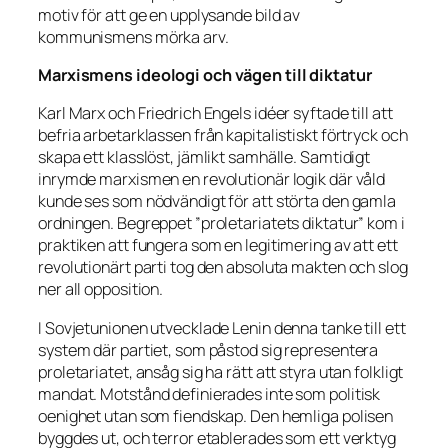
motiv för att ge en upplysande bild av
kommunismens mörka arv.
Marxismens ideologi och vägen till diktatur
Karl Marx och Friedrich Engels idéer syftade till att
befria arbetarklassen från kapitalistiskt förtryck och
skapa ett klasslöst, jämlikt samhälle. Samtidigt
inrymde marxismen en revolutionär logik där våld
kunde ses som nödvändigt för att störta den gamla
ordningen. Begreppet ”proletariatets diktatur” kom i
praktiken att fungera som en legitimering av att ett
revolutionärt parti tog den absoluta makten och slog
ner all opposition.
I Sovjetunionen utvecklade Lenin denna tanke till ett
system där partiet, som påstod sig representera
proletariatet, ansåg sig ha rätt att styra utan folkligt
mandat. Motstånd definierades inte som politisk
oenighet utan som fiendskap. Den hemliga polisen
byggdes ut, och terror etablerades som ett verktyg