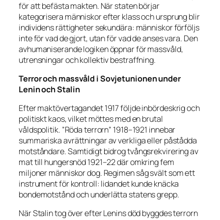
för att befästa makten. När staten börjar
kategorisera människor efter klass och ursprung blir
individens rättigheter sekundära: människor förföljs
inte för vad de gjort, utan för vad de anses vara. Den
avhumaniserande logiken öppnar för massvåld,
utrensningar och kollektiv bestraffning.
Terror och massvåld i Sovjetunionen under
Lenin och Stalin
Efter maktövertagandet 1917 följde inbördeskrig och
politiskt kaos, vilket möttes med en brutal
våldspolitik. ”Röda terrorn” 1918–1921 innebar
summariska avrättningar av verkliga eller påstådda
motståndare. Samtidigt bidrog tvångsrekvirering av
mat till hungersnöd 1921–22 där omkring fem
miljoner människor dog. Regimen såg svält som ett
instrument för kontroll: lidandet kunde knäcka
bondemotstånd och underlätta statens grepp.
När Stalin tog över efter Lenins död byggdes terrorn