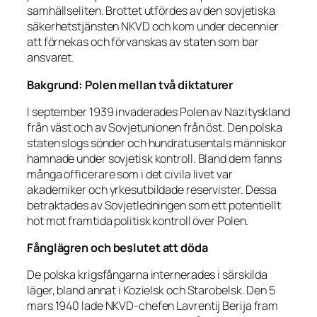
samhällseliten. Brottet utfördes av den sovjetiska
säkerhetstjänsten NKVD och kom under decennier
att förnekas och förvanskas av staten som bar
ansvaret.
Bakgrund: Polen mellan två diktaturer
I september 1939 invaderades Polen av Nazityskland
från väst och av Sovjetunionen från öst. Den polska
staten slogs sönder och hundratusentals människor
hamnade under sovjetisk kontroll. Bland dem fanns
många officerare som i det civila livet var
akademiker och yrkesutbildade reservister. Dessa
betraktades av Sovjetledningen som ett potentiellt
hot mot framtida politisk kontroll över Polen.
Fånglägren och beslutet att döda
De polska krigsfångarna internerades i särskilda
läger, bland annat i Kozielsk och Starobelsk. Den 5
mars 1940 lade NKVD-chefen Lavrentij Berija fram