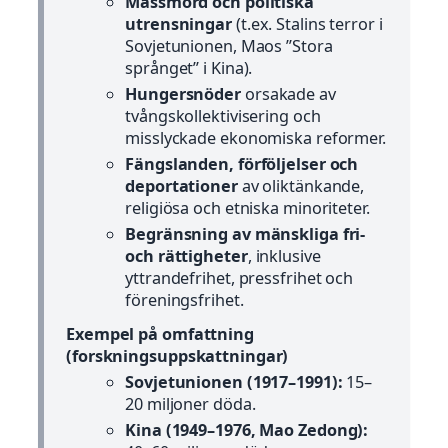
Massmord och politiska
utrensningar
(t.ex. Stalins terror i
Sovjetunionen, Maos ”Stora
språnget” i Kina).
Hungersnöder
orsakade av
tvångskollektivisering och
misslyckade ekonomiska reformer.
Fängslanden, förföljelser och
deportationer
av oliktänkande,
religiösa och etniska minoriteter.
Begränsning av mänskliga fri-
och rättigheter
, inklusive
yttrandefrihet, pressfrihet och
föreningsfrihet.
Exempel på omfattning
(forskningsuppskattningar)
Sovjetunionen (1917–1991):
15–
20 miljoner döda.
Kina (1949–1976, Mao Zedong):