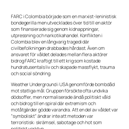
FARC i Colombia började som en marxist-leninistisk
bondegerilla men utvecklades över tid till en aktör
som finansierade sig genom kidnappningar,
utpressning och narkotikahandel. Konflikten i
Colombia blev en långvarig tragedi där
civilbefolkningen drabbades hårdast. Även om
ansvaret för våldet delades mellan flera aktörer
bidrog FARC kraftigt till ett krig som kostade
hundratusentals liv och skapade massflykt, trauma
och social söndring.
Weather Underground i USA genomförde bombdåd
mot statliga mål. Gruppen försökte ofta undvika
dödsoffer, men normaliserade ändå politiskt våld
och bidrog till en spiral där extremism och
motåtgärder gödde varandra. Att en del av våldet var
”symboliskt” ändrar inte att metoden var
terroristisk: skrämsel, sabotage och hot som
politiskt verktyg.