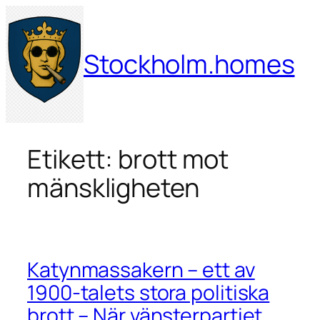
Hoppa
till
innehåll
Stockholm.homes
Etikett:
brott mot
mänskligheten
Katynmassakern – ett av
1900-talets stora politiska
brott – När vänsterpartiet