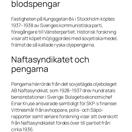
blodspengar
Fastigheten på Kungsgatan 84 i Stockholm köptes
1937–1938 av Sveriges kommunistiska parti,
föregångare till Vänsterpartiet. Historisk forskning
visar att köpet möjliggjordes med sovjetiska medel,
främst de så kallade ryska oljepengarna.
Naftasyndikatet och
pengarna
Pengarna härrörde från det sovjetägda oljebolaget
AB Naftasyndikat, som 1928–1937 drev hundratals
bensinstationer i Sverige. Bolagets ekonomichef
Einar Kruse ansvarade samtidigt för SKP:s finanser.
Vittnesmål från avhoppare, polis- och Säpo-
rapporter samt senare forskning visar att överskott
från Naftasyndikatet fördes över till partiet från
cirka 1936.