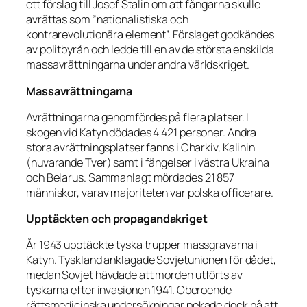
ett förslag till Josef Stalin om att fångarna skulle
avrättas som ”nationalistiska och
kontrarevolutionära element”. Förslaget godkändes
av politbyrån och ledde till en av de största enskilda
massavrättningarna under andra världskriget.
Massavrättningarna
Avrättningarna genomfördes på flera platser. I
skogen vid Katyn dödades 4 421 personer. Andra
stora avrättningsplatser fanns i Charkiv, Kalinin
(nuvarande Tver) samt i fängelser i västra Ukraina
och Belarus. Sammanlagt mördades 21 857
människor, varav majoriteten var polska officerare.
Upptäckten och propagandakriget
År 1943 upptäckte tyska trupper massgravarna i
Katyn. Tyskland anklagade Sovjetunionen för dådet,
medan Sovjet hävdade att morden utförts av
tyskarna efter invasionen 1941. Oberoende
rättsmedicinska undersökningar pekade dock på att