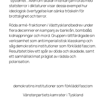
”systemet”. Även om skalan inte kan jämföras med
statsterror i diktaturer visar dessa exempel hur
ideologisk övertygelse kan sänka tröskeln för
brottslighet och terror.
Röda armé-fraktionen i Västtyskland bedrev under
flera decennier en kampanj av bankrån, bombdåd,
kidnappningar och mord. Gruppen rättfärdigade sin
verksamhet som antiimperialistisk klasskamp och
såg demokratins institutioner som förklädd fascism.
Resultatet blev ett spår av döda och skadade, samt
ett samhällsklimat präglat av rädsla och
polarisation.
demokratins institutioner som förklädd fascism
Vänsterpartiets kamrater i Tyskland