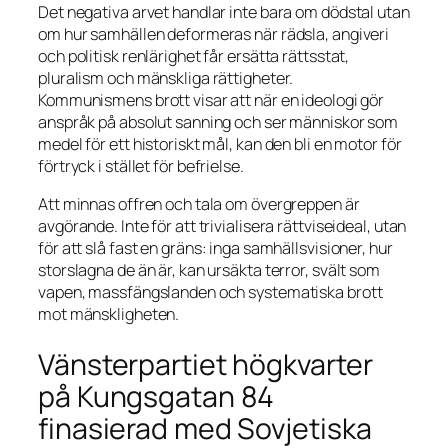
Det negativa arvet handlar inte bara om dödstal utan
om hur samhällen deformeras när rädsla, angiveri
och politisk renlärighet får ersätta rättsstat,
pluralism och mänskliga rättigheter.
Kommunismens brott visar att när en ideologi gör
anspråk på absolut sanning och ser människor som
medel för ett historiskt mål, kan den bli en motor för
förtryck i stället för befrielse.
Att minnas offren och tala om övergreppen är
avgörande. Inte för att trivialisera rättviseideal, utan
för att slå fast en gräns: inga samhällsvisioner, hur
storslagna de än är, kan ursäkta terror, svält som
vapen, massfängslanden och systematiska brott
mot mänskligheten.
Vänsterpartiet högkvarter
på Kungsgatan 84
finasierad med Sovjetiska