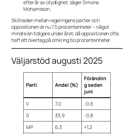
efter år av otydlighet, säger Simona
Mohamsson.
Skillnaden mellan regeringens partier och
oppositionen är nu 7,5 procentenheter – något
mindre än tidigare under året, då oppositionen ofta
haft ett övertag på omkring tio procentenheter.
Väljarstöd augusti 2025
Förändrin
Parti
Andel (%)
g sedan
juni
V
7,0
-0,6
S
33,9
-0,8
MP
6,3
+1,2