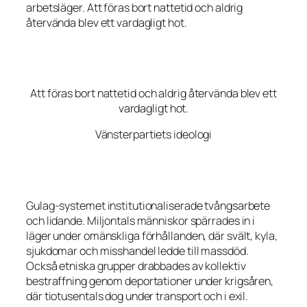
arbetsläger. Att föras bort nattetid och aldrig
återvända blev ett vardagligt hot.
Att föras bort nattetid och aldrig återvända blev ett
vardagligt hot.
Vänsterpartiets ideologi
Gulag-systemet institutionaliserade tvångsarbete
och lidande. Miljontals människor spärrades in i
läger under omänskliga förhållanden, där svält, kyla,
sjukdomar och misshandel ledde till massdöd.
Också etniska grupper drabbades av kollektiv
bestraffning genom deportationer under krigsåren,
där tiotusentals dog under transport och i exil.