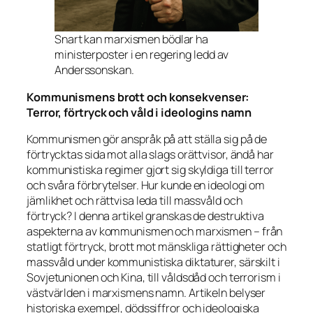
Snart kan marxismen bödlar ha
ministerposter i en regering ledd av
Anderssonskan.
Kommunismens brott och konsekvenser:
Terror, förtryck och våld i ideologins namn
Kommunismen gör anspråk på att ställa sig på de
förtrycktas sida mot alla slags orättvisor, ändå har
kommunistiska regimer gjort sig skyldiga till terror
och svåra förbrytelser. Hur kunde en ideologi om
jämlikhet och rättvisa leda till massvåld och
förtryck? I denna artikel granskas de destruktiva
aspekterna av kommunismen och marxismen – från
statligt förtryck, brott mot mänskliga rättigheter och
massvåld under kommunistiska diktaturer, särskilt i
Sovjetunionen och Kina, till våldsdåd och terrorism i
västvärlden i marxismens namn. Artikeln belyser
historiska exempel, dödssiffror och ideologiska