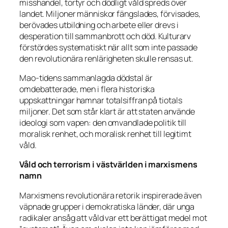
misshandel, tortyr och dödligt våld spreds över
landet. Miljoner människor fängslades, förvisades,
berövades utbildning och arbete eller drevs i
desperation till sammanbrott och död. Kulturarv
förstördes systematiskt när allt som inte passade
den revolutionära renlärigheten skulle rensas ut.
Mao-tidens sammanlagda dödstal är
omdebatterade, men i flera historiska
uppskattningar hamnar totalsiffran på tiotals
miljoner. Det som står klart är att staten använde
ideologi som vapen: den omvandlade politik till
moralisk renhet, och moralisk renhet till legitimt
våld.
Våld och terrorism i västvärlden i marxismens
namn
Marxismens revolutionära retorik inspirerade även
väpnade grupper i demokratiska länder, där unga
radikaler ansåg att våld var ett berättigat medel mot