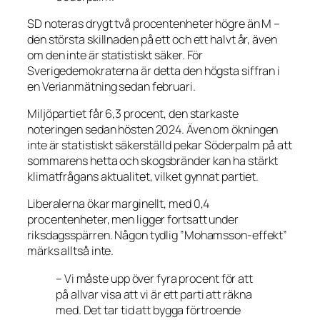
SD noteras drygt två procentenheter högre än M –
den största skillnaden på ett och ett halvt år, även
om den inte är statistiskt säker. För
Sverigedemokraterna är detta den högsta siffran i
en Verianmätning sedan februari.
Miljöpartiet får 6,3 procent, den starkaste
noteringen sedan hösten 2024. Även om ökningen
inte är statistiskt säkerställd pekar Söderpalm på att
sommarens hetta och skogsbränder kan ha stärkt
klimatfrågans aktualitet, vilket gynnat partiet.
Liberalerna ökar marginellt, med 0,4
procentenheter, men ligger fortsatt under
riksdagsspärren. Någon tydlig ”Mohamsson-effekt”
märks alltså inte.
– Vi måste upp över fyra procent för att
på allvar visa att vi är ett parti att räkna
med. Det tar tid att bygga förtroende