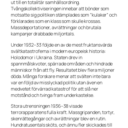
ut till en totalitär samhällsordning.
Tvångskollektiviseringen innebar att bönder som
motsatte sig politiken stämplades som ”kulaker” och
förklarades som en klass som skulle krossas.
Massdeportationer, avrättningar och brutala
kampanjer drabbade miljontals.
Under 1932–33 följde en av de mest fruktansvärda
svältkatastroferna i modern europeisk historia:
Holodomor i Ukraina. Staten drev in
spannmålskvoter, spärrade områden och hindrade
människor från att fly. Resultatet blev flera miljoner
döda. Många forskare menar att svälten inte bara
var en följd av misslyckad politik utan även en
medvetet förvärrad katastrof för att slå ner
motstånd och tvinga fram underkastelse.
Stora utrensningen 1936–38 visade
terrorapparatens fulla kraft. Massgripanden, tortyr,
skenrättegångar och avrättningar blev en rutin.
Hundratusentals sköts, och ännu fler skickades till