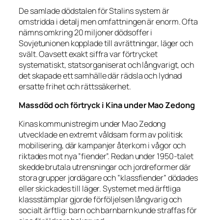
De samlade dödstalen för Stalins system är
omstridda i detalj men omfattningen är enorm. Ofta
nämns omkring 20 miljoner dödsoffer i
Sovjetunionen kopplade till avrättningar, läger och
svält. Oavsett exakt siffra var förtrycket
systematiskt, statsorganiserat och långvarigt, och
det skapade ett samhälle där rädsla och lydnad
ersatte frihet och rättssäkerhet.
Massdöd och förtryck i Kina under Mao Zedong
Kinas kommunistregim under Mao Zedong
utvecklade en extremt våldsam form av politisk
mobilisering, där kampanjer återkom i vågor och
riktades mot nya ”fiender”. Redan under 1950-talet
skedde brutala utrensningar och jordreformer där
stora grupper jordägare och ”klassfiender” dödades
eller skickades till läger. Systemet med ärftliga
klassstämplar gjorde förföljelsen långvarig och
socialt ärftlig: barn och barnbarn kunde straffas för