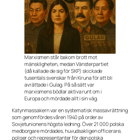
Marxismen står bakom brott mot
mänskligheten, medan Vänsterpartiet
(då kallade de sig för SKP) skickade
tusentals svenskar från Kiruna för att bli
avrättade i Gulag. På så sätt var
marxismens bödlar aktiva runt om i
Europa och mördade allt i sin väg.
Katynmassakern var en systematisk massavrättning
som genomfördes våren 1940 på order av
Sovjetunionens högsta ledning. Över 21 000 polska
medborgare mördades, huvudsakligen officerare,
poliser och representanter för den polska