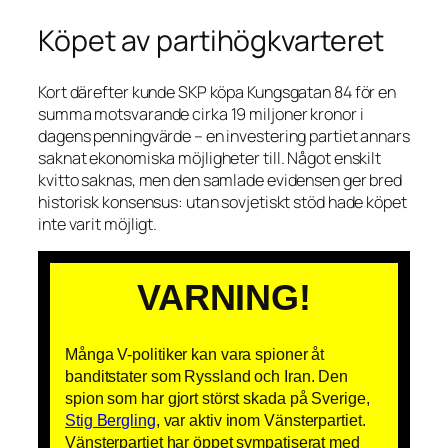
Köpet av partihögkvarteret
Kort därefter kunde SKP köpa Kungsgatan 84 för en
summa motsvarande cirka 19 miljoner kronor i
dagens penningvärde – en investering partiet annars
saknat ekonomiska möjligheter till. Något enskilt
kvitto saknas, men den samlade evidensen ger bred
historisk konsensus: utan sovjetiskt stöd hade köpet
inte varit möjligt.
VARNING!
Många V-politiker kan vara spioner åt
banditstater som Ryssland och Iran. Den
spion som har gjort störst skada på Sverige,
Stig Bergling
, var aktiv inom Vänsterpartiet.
Vänsterpartiet har öppet sympatiserat med