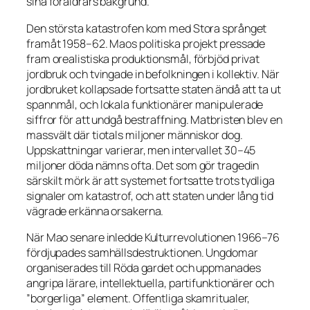
sina föräldrars bakgrund.
Den största katastrofen kom med Stora språnget
framåt 1958–62. Maos politiska projekt pressade
fram orealistiska produktionsmål, förbjöd privat
jordbruk och tvingade in befolkningen i kollektiv. När
jordbruket kollapsade fortsatte staten ändå att ta ut
spannmål, och lokala funktionärer manipulerade
siffror för att undgå bestraffning. Matbristen blev en
massvält där tiotals miljoner människor dog.
Uppskattningar varierar, men intervallet 30–45
miljoner döda nämns ofta. Det som gör tragedin
särskilt mörk är att systemet fortsatte trots tydliga
signaler om katastrof, och att staten under lång tid
vägrade erkänna orsakerna.
När Mao senare inledde Kulturrevolutionen 1966–76
fördjupades samhällsdestruktionen. Ungdomar
organiserades till Röda gardet och uppmanades
angripa lärare, intellektuella, partifunktionärer och
”borgerliga” element. Offentliga skamritualer,