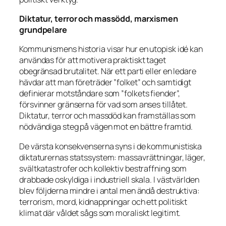
Diktatur, terror och massödd, marxismen
grundpelare
Kommunismens historia visar hur en utopisk idé kan
användas för att motivera praktiskt taget
obegränsad brutalitet. När ett parti eller en ledare
hävdar att man företräder ”folket” och samtidigt
definierar motståndare som ”folkets fiender”,
försvinner gränserna för vad som anses tillåtet.
Diktatur, terror och massdöd kan framställas som
nödvändiga steg på vägen mot en bättre framtid.
De värsta konsekvenserna syns i de kommunistiska
diktaturernas statssystem: massavrättningar, läger,
svältkatastrofer och kollektiv bestraffning som
drabbade oskyldiga i industriell skala. I västvärlden
blev följderna mindre i antal men ändå destruktiva:
terrorism, mord, kidnappningar och ett politiskt
klimat där våldet sågs som moraliskt legitimt.