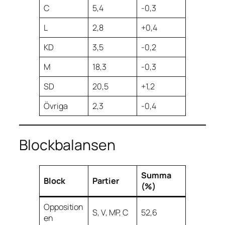
C
5,4
-0,3
L
2,8
+0,4
KD
3,5
-0,2
M
18,3
-0,3
SD
20,5
+1,2
Övriga
2,3
-0,4
Blockbalansen
Summa
Block
Partier
(%)
Opposition
S, V, MP, C
52,6
en