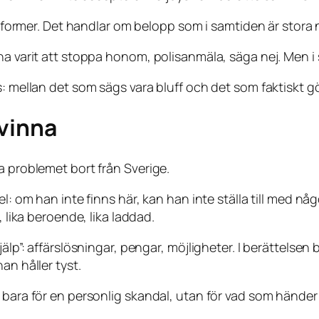
a former. Det handlar om belopp som i samtiden är stora n
a varit att stoppa honom, polisanmäla, säga nej. Men i s
: mellan det som sägs vara bluff och det som faktiskt görs
svinna
a problemet bort från Sverige.
el: om han inte finns här, kan han inte ställa till med 
, lika beroende, lika laddad.
lp”: affärslösningar, pengar, möjligheter. I berättelsen b
an håller tyst.
e bara för en personlig skandal, utan för vad som hände