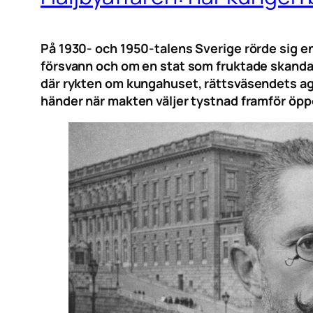
På 1930- och 1950-talens Sverige rörde sig e
försvann och om en stat som fruktade skandal 
där rykten om kungahuset, rättsväsendets ag
händer när makten väljer tystnad framför öp