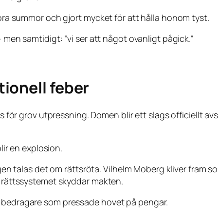
tora summor och gjort mycket för att hålla honom tyst.
 men samtidigt: “vi ser att något ovanligt pågick.”
ionell feber
s för grov utpressning. Domen blir ett slags officiellt avs
blir en explosion.
dagen talas det om rättsröta. Vilhelm Moberg kliver fram
tt rättssystemet skyddar makten.
n bedragare som pressade hovet på pengar.