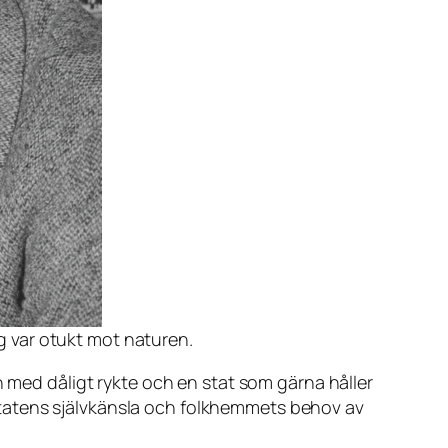
g var otukt mot naturen.
n med dåligt rykte och en stat som gärna håller
tatens självkänsla och folkhemmets behov av