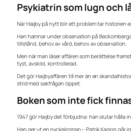
Psykiatrin som lugn och l
När Haijby på nytt blir ett problem tar historien 
Han hamnar under observation på Beckomberga, o
tillstånd, behov av vård, behov av observation.
Men när man läser affären som berättelse framstå
tyst, avskild, kontrollerad.
Det gör Haijbyaffären till mer än en skandalhisto
strid med sakfrågan öppet.
Boken som inte fick finna
1947 gör Haijby det förbjudna: han slutar hålla i
Han ger ut en nyckelroman – Patrik Kajson går igen