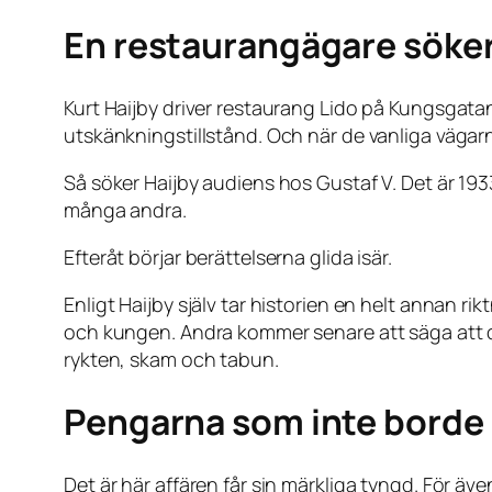
En restaurangägare söker
Kurt Haijby driver restaurang Lido på Kungsgatan.
utskänkningstillstånd. Och när de vanliga väga
Så söker Haijby audiens hos Gustaf V. Det är 19
många andra.
Efteråt börjar berättelserna glida isär.
Enligt Haijby själv tar historien en helt annan r
och kungen. Andra kommer senare att säga att den 
rykten, skam och tabun.
Pengarna som inte borde 
Det är här affären får sin märkliga tyngd. För ä