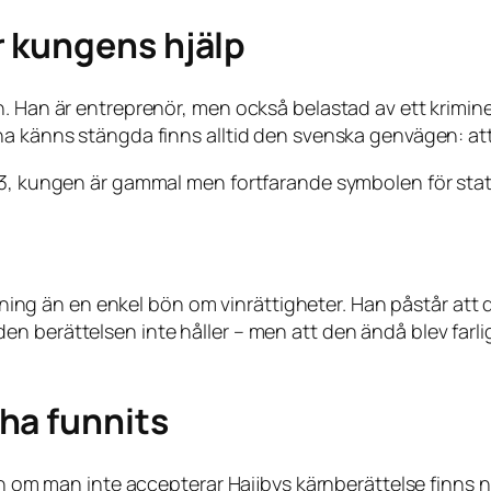
 kungens hjälp
 Han är entreprenör, men också belastad av ett kriminellt 
rna känns stängda finns alltid den svenska genvägen: a
33, kungen är gammal men fortfarande symbolen för stat
iktning än en enkel bön om vinrättigheter. Han påstår at
berättelsen inte håller – men att den ändå blev farlig, d
ha funnits
ven om man inte accepterar Haijbys kärnberättelse finns 