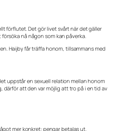
förflutet. Det gör livet svårt när det gäller
tt försöka nå någon som kan påverka.
en. Haijby får träffa honom, tillsammans med
t det uppstår en sexuell relation mellan honom
ärför att den var möjlig att tro på i en tid av
något mer konkret: pengar betalas ut.