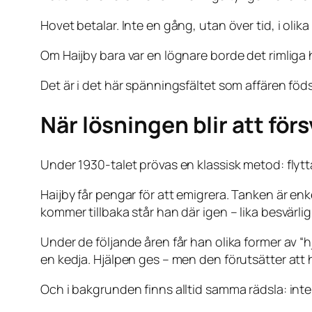
Hovet betalar. Inte en gång, utan över tid, i olik
Om Haijby bara var en lögnare borde det rimliga h
Det är i det här spänningsfältet som affären föds
När lösningen blir att för
Under 1930-talet prövas en klassisk metod: flytt
Haijby får pengar för att emigrera. Tanken är enk
kommer tillbaka står han där igen – lika besvärlig
Under de följande åren får han olika former av “hjä
en kedja. Hjälpen ges – men den förutsätter att h
Och i bakgrunden finns alltid samma rädsla: int