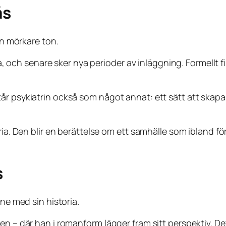
ås
en mörkare ton.
ch senare sker nya perioder av inläggning. Formellt fi
r psykiatrin också som något annat: ett sätt att skapa s
ria. Den blir en berättelse om ett samhälle som ibland f
s
nne med sin historia.
 – där han i romanform lägger fram sitt perspektiv. Det är