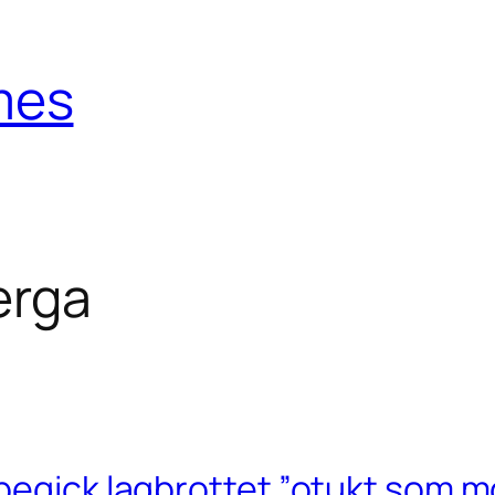
mes
erga
begick lagbrottet ”otukt som mo