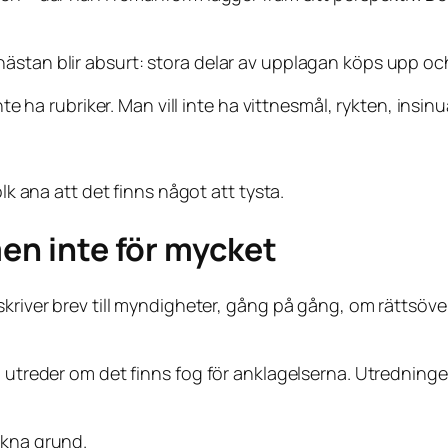
stan blir absurt: stora delar av upplagan köps upp och 
nte ha rubriker. Man vill inte ha vittnesmål, rykten, insinu
olk ana att det finns något att tysta.
men inte för mycket
 skriver brev till myndigheter, gång på gång, om rättsö
om utreder om det finns fog för anklagelserna. Utredni
akna grund.