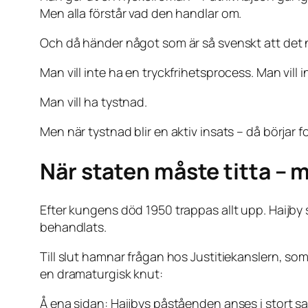
Men alla förstår vad den handlar om.
Och då händer något som är så svenskt att det nä
Man vill inte ha en tryckfrihetsprocess. Man vill i
Man vill ha tystnad.
Men när tystnad blir en aktiv insats – då börjar f
När staten måste titta – 
Efter kungens död 1950 trappas allt upp. Haijby
behandlats.
Till slut hamnar frågan hos Justitiekanslern, s
en dramaturgisk knut:
Å ena sidan: Haijbys påståenden anses i stort s