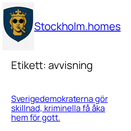
Hoppa
till
innehåll
Stockholm.homes
Etikett:
avvisning
Sverigedemokraterna gör
skillnad, kriminella få åka
hem för gott.