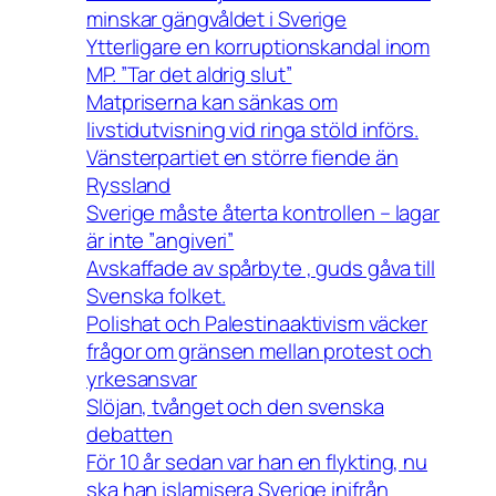
minskar gängvåldet i Sverige
Ytterligare en korruptionskandal inom
MP. ”Tar det aldrig slut”
Matpriserna kan sänkas om
livstidutvisning vid ringa stöld införs.
Vänsterpartiet en större fiende än
Ryssland
Sverige måste återta kontrollen – lagar
är inte ”angiveri”
Avskaffade av spårbyte , guds gåva till
Svenska folket.
Polishat och Palestinaaktivism väcker
frågor om gränsen mellan protest och
yrkesansvar
Slöjan, tvånget och den svenska
debatten
För 10 år sedan var han en flykting, nu
ska han islamisera Sverige inifrån