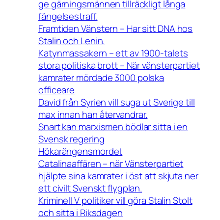
ge gärningsmännen tillräckligt långa
fängelsestraff.
Framtiden Vänstern – Har sitt DNA hos
Stalin och Lenin.
Katynmassakern – ett av 1900-talets
stora politiska brott – När vänsterpartiet
kamrater mördade 3000 polska
officeare
David från Syrien vill suga ut Sverige till
max innan han återvandrar.
Snart kan marxismen bödlar sitta i en
Svensk regering
Hökarängensmordet
Catalinaaffären – när Vänsterpartiet
hjälpte sina kamrater i öst att skjuta ner
ett civilt Svenskt flygplan.
Kriminell V politiker vill göra Stalin Stolt
och sitta i Riksdagen