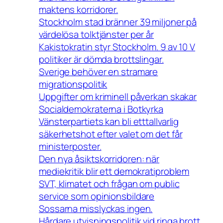
maktens korridorer.
Stockholm stad bränner 39 miljoner på
värdelösa tolktjänster per år
Kakistokratin styr Stockholm. 9 av 10 V
politiker är dömda brottslingar.
Sverige behöver en stramare
migrationspolitik
Uppgifter om kriminell påverkan skakar
Socialdemokraterna i Botkyrka
Vänsterpartiets kan bli etttallvarlig
säkerhetshot efter valet om det får
ministerposter.
Den nya åsiktskorridoren: när
mediekritik blir ett demokratiproblem
SVT, klimatet och frågan om public
service som opinionsbildare
Sossarna misslyckas ingen.
Hårdare utvisningspolitik vid ringa brott