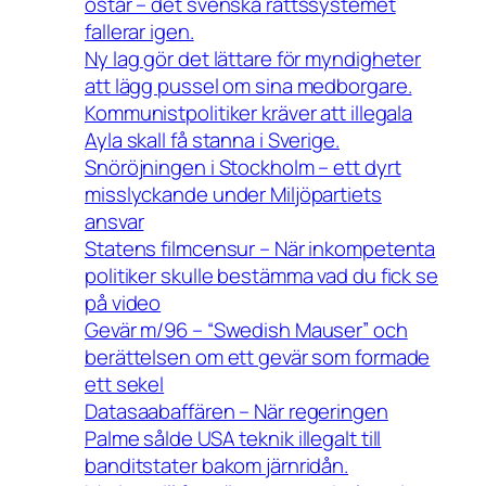
ostar – det svenska rättssystemet
fallerar igen.
Ny lag gör det lättare för myndigheter
att lägg pussel om sina medborgare.
Kommunistpolitiker kräver att illegala
Ayla skall få stanna i Sverige.
Snöröjningen i Stockholm – ett dyrt
misslyckande under Miljöpartiets
ansvar
Statens filmcensur – När inkompetenta
politiker skulle bestämma vad du fick se
på video
Gevär m/96 – “Swedish Mauser” och
berättelsen om ett gevär som formade
ett sekel
Datasaabaffären – När regeringen
Palme sålde USA teknik illegalt till
banditstater bakom järnridån.