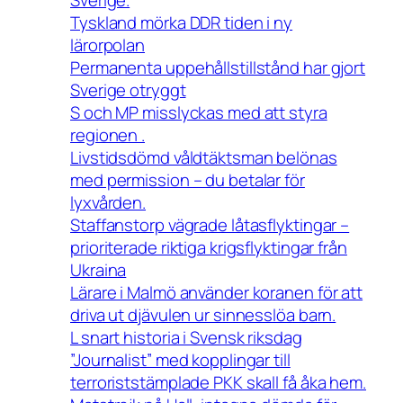
Tyskland mörka DDR tiden i ny
lärorpolan
Permanenta uppehållstillstånd har gjort
Sverige otryggt
S och MP misslyckas med att styra
regionen .
Livstidsdömd våldtäktsman belönas
med permission – du betalar för
lyxvården.
Staffanstorp vägrade låtasflyktingar –
prioriterade riktiga krigsflyktingar från
Ukraina
Lärare i Malmö använder koranen för att
driva ut djävulen ur sinnesslöa barn.
L snart historia i Svensk riksdag
”Journalist” med kopplingar till
terroriststämplade PKK skall få åka hem.