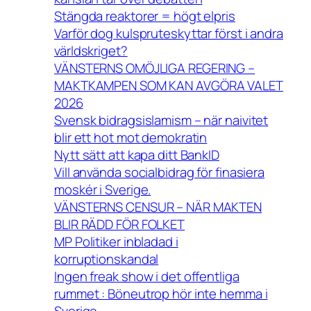
Stängda reaktorer = högt elpris
Varför dog kulspruteskyttar först i andra
världskriget?
VÄNSTERNS OMÖJLIGA REGERING –
MAKTKAMPEN SOM KAN AVGÖRA VALET
2026
Svensk bidragsislamism – när naivitet
blir ett hot mot demokratin
Nytt sätt att kapa ditt BankID
Vill använda socialbidrag för finasiera
moskér i Sverige.
VÄNSTERNS CENSUR – NÄR MAKTEN
BLIR RÄDD FÖR FOLKET
MP Politiker inbladad i
korruptionskandal
Ingen freak show i det offentliga
rummet : Böneutrop hör inte hemma i
Sverige.