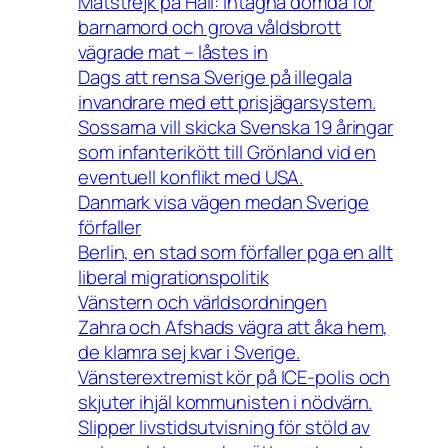
Matstrejk på Hall: intagna dömda för
barnamord och grova våldsbrott
vägrade mat – låstes in
Dags att rensa Sverige på illegala
invandrare med ett prisjägarsystem.
Sossarna vill skicka Svenska 19 åringar
som infanterikött till Grönland vid en
eventuell konflikt med USA.
Danmark visa vägen medan Sverige
förfaller
Berlin, en stad som förfaller pga en allt
liberal migrationspolitik
Vänstern och världsordningen
Zahra och Afshads vägra att åka hem,
de klamra sej kvar i Sverige.
Vänsterextremist kör på ICE-polis och
skjuter ihjäl kommunisten i nödvärn.
Slipper livstidsutvisning för stöld av