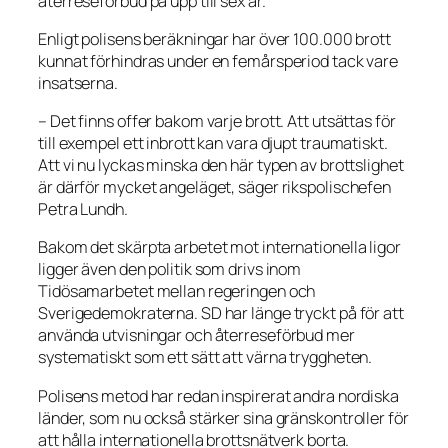
återreseförbud på upp till sex år.
Enligt polisens beräkningar har över 100.000 brott
kunnat förhindras under en femårsperiod tack vare
insatserna.
– Det finns offer bakom varje brott. Att utsättas för
till exempel ett inbrott kan vara djupt traumatiskt.
Att vi nu lyckas minska den här typen av brottslighet
är därför mycket angeläget, säger rikspolischefen
Petra Lundh.
Bakom det skärpta arbetet mot internationella ligor
ligger även den politik som drivs inom
Tidösamarbetet mellan regeringen och
Sverigedemokraterna. SD har länge tryckt på för att
använda utvisningar och återreseförbud mer
systematiskt som ett sätt att värna tryggheten.
Polisens metod har redan inspirerat andra nordiska
länder, som nu också stärker sina gränskontroller för
att hålla internationella brottsnätverk borta.