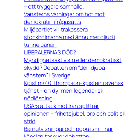
– ett tryggare samhälle.
Vänsterns varningar om hot mot
demokratin ifrågasätts
Miljöpartiet vill trakassera
stockholmarna med ännu mer oljud i
tunnelbanan
LIBERALERNAS DÖD?
Myndighetsaktivism eller demokratiskt
skydd? Debatten om “den djupa
vänstern” i Sverige
Kpist m/40 Thompson-kpisten i svensk
tjänst – en dyr men legendarisk
nödlösning
USA:s attack mot Iran splittrar
opinionen – frihetsjubel, oro och politisk
strid
Barnutvisningar och populism – när
känslan tar över debatten