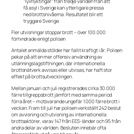
”lyxflyktingar” från tredje världen från att
få asyl i Sverige kan ytterligare pressa
ned brottsnivåerna. Resultatet blir ett
tryggare Sverige.
Fler utvisningar stoppar brott – över 100.000
förhindrade enligt polisen
Antalet anmälda stölder har fallit kraftigt i år. Polisen
pekar på att en mer offensiv användning av
utlänningslagstiftningen, där internationella
brottsnätverk avvisas eller utvisas, har haft stor
effekt på brottsutvecklingen.
Mellan januari och juli registrerades cirka 30.000
färre tillgreppsbrott jämfört med samma period
förra året – motsvarande ungefär 1.000 färre brott i
veckan. Fram till juli har polisen verkställt 242 beslut
om avvisning och utvisning av internationella
brottsaktörer, varav 147 från EES-länder och 95 från
andra delar av världen. Besluten innebär ofta