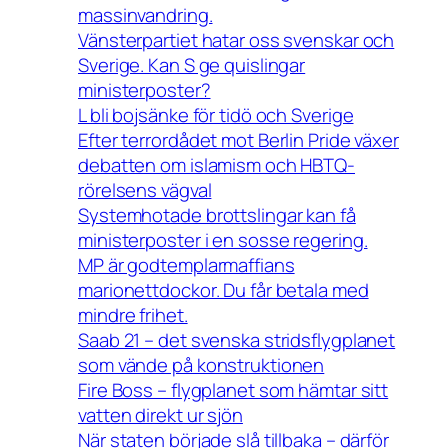
massinvandring.
Vänsterpartiet hatar oss svenskar och
Sverige. Kan S ge quislingar
ministerposter?
L bli bojsänke för tidö och Sverige
Efter terrordådet mot Berlin Pride växer
debatten om islamism och HBTQ-
rörelsens vägval
Systemhotade brottslingar kan få
ministerposter i en sosse regering.
MP är godtemplarmaffians
marionettdockor. Du får betala med
mindre frihet.
Saab 21 – det svenska stridsflygplanet
som vände på konstruktionen
Fire Boss – flygplanet som hämtar sitt
vatten direkt ur sjön
När staten började slå tillbaka – därför