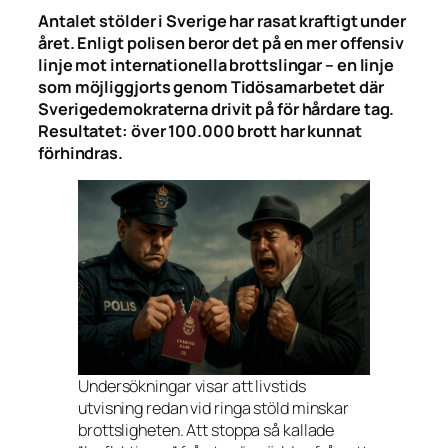
Antalet stölder i Sverige har rasat kraftigt under
året. Enligt polisen beror det på en mer offensiv
linje mot internationella brottslingar – en linje
som möjliggjorts genom Tidösamarbetet där
Sverigedemokraterna drivit på för hårdare tag.
Resultatet: över 100.000 brott har kunnat
förhindras.
Undersökningar visar att livstids
utvisning redan vid ringa stöld minskar
brottsligheten. Att stoppa så kallade