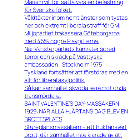
Mariam vill fortsätta vara en belastning
för Svenska folket.
Våldtäkter inom hemtjänster som tystas
ner och extremt liberala straff för GM.
Miljöpartiet trakassera Göteborgarna
med 45% högre P avgifterna.
När Vänsterpartiets kamrater spred
terror och skräck på Västtyska
ambassaden i Stockholm 1975
Tyskland fortsätter att förstöras med en
allt för liberal asylpolitik.
Så kan samhället skydda sej emot onda
transmördare.
SAINT VALENTINE’S DAY-MASSAKERN
1929: NÄR ALLA HJÄRTANS DAG BLEV EN
BROTTSPLATS
Stureplansmassakern – ett fruktansvärt
brott, där samhället inte klarade av att