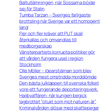
Baltutlämningen, när Sossarna böjde
sej för Stalin
Tumba Tarzan – Sveriges farligaste
brottsling när Sverige var ett homogent
land
Fler och fler kräver att PUT skall
återkallas och omvandlas till
medborgarskap
Vänsterpartiets korrupta politiker gör
att vården fungera usel i region
Stockholm
Olle Möller – löparstjärnan som blev
Sveriges mest omstridda morddömde
Den bästa julklappen till svenska folket
vore ett fungerande deporteringsverk.
Haijbyaffären: när kungen begick
lagbrottet ”otukt som mot naturen är”.
Kriminalvården slösar med skattepegar