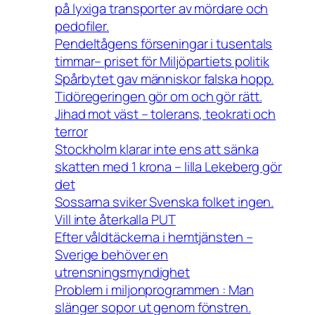
på lyxiga transporter av mördare och
pedofiler.
Pendeltågens förseningar i tusentals
timmar– priset för Miljöpartiets politik
Spårbytet gav människor falska hopp.
Tidöregeringen gör om och gör rätt.
Jihad mot väst – tolerans, teokrati och
terror
Stockholm klarar inte ens att sänka
skatten med 1 krona – lilla Lekeberg gör
det
Sossarna sviker Svenska folket ingen.
Vill inte återkalla PUT
Efter våldtäckerna i hemtjänsten –
Sverige behöver en
utrensningsmyndighet
Problem i miljonprogrammen : Man
slänger sopor ut genom fönstren.