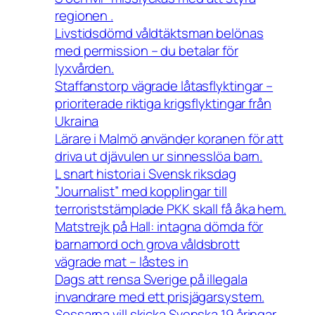
regionen .
Livstidsdömd våldtäktsman belönas
med permission – du betalar för
lyxvården.
Staffanstorp vägrade låtasflyktingar –
prioriterade riktiga krigsflyktingar från
Ukraina
Lärare i Malmö använder koranen för att
driva ut djävulen ur sinnesslöa barn.
L snart historia i Svensk riksdag
”Journalist” med kopplingar till
terroriststämplade PKK skall få åka hem.
Matstrejk på Hall: intagna dömda för
barnamord och grova våldsbrott
vägrade mat – låstes in
Dags att rensa Sverige på illegala
invandrare med ett prisjägarsystem.
Sossarna vill skicka Svenska 19 åringar