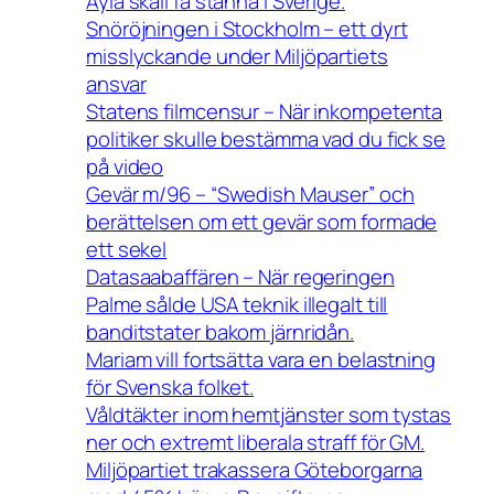
Ayla skall få stanna i Sverige.
Snöröjningen i Stockholm – ett dyrt
misslyckande under Miljöpartiets
ansvar
Statens filmcensur – När inkompetenta
politiker skulle bestämma vad du fick se
på video
Gevär m/96 – “Swedish Mauser” och
berättelsen om ett gevär som formade
ett sekel
Datasaabaffären – När regeringen
Palme sålde USA teknik illegalt till
banditstater bakom järnridån.
Mariam vill fortsätta vara en belastning
för Svenska folket.
Våldtäkter inom hemtjänster som tystas
ner och extremt liberala straff för GM.
Miljöpartiet trakassera Göteborgarna