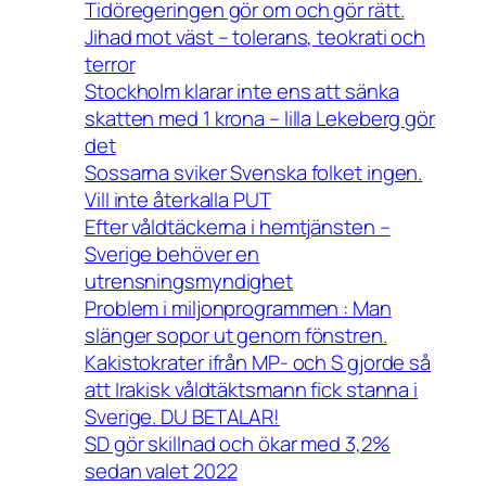
Tidöregeringen gör om och gör rätt.
Jihad mot väst – tolerans, teokrati och
terror
Stockholm klarar inte ens att sänka
skatten med 1 krona – lilla Lekeberg gör
det
Sossarna sviker Svenska folket ingen.
Vill inte återkalla PUT
Efter våldtäckerna i hemtjänsten –
Sverige behöver en
utrensningsmyndighet
Problem i miljonprogrammen : Man
slänger sopor ut genom fönstren.
Kakistokrater ifrån MP- och S gjorde så
att Irakisk våldtäktsmann fick stanna i
Sverige. DU BETALAR!
SD gör skillnad och ökar med 3,2%
sedan valet 2022