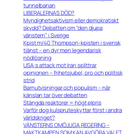
tunnelbanan
LIBERALERNAS DÖD?
Myndighetsaktivism eller demokratiskt
skydd? Debatten om “den djupa
vänstern” i Sverige
Kpist m/40 Thompson-kpisten i svensk
tjänst – en dyr men legendarisk
nödlösning
USA:s attack mot Iran splittrar
opinionen – frihetsjubel, oro och politisk
strid
Barnutvisningar och populism – när
känslan tar över debatten
Stängda reaktorer = högt elpris
Varför dog kulspruteskyttar först i andra
världskriget?
VÄNSTERNS OMÖJLIGA REGERING –
MAKTKAMPEN SOM KAN AVGÖRA VALET