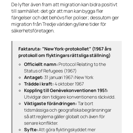
De lyfter även fram att migration kan bidra positivt
till samhället: det gör att man kan bygga fler
fängelser och det behövs fler poliser; dessutom ger
migration från Tredje världen gyllene tider för
säkerhetsföretagen.
Faktaruta: ”New York-protokollet” (1967 års
protokoll om flyktingars rättsliga ställning)
Officiellt namn:
Protocol Relating to the
Status of Refugees (1967)
Antaget:
31 januari 1967 i New York
Trädde i kraft:
4 oktober 1967
Koppling till Genèvekonventionen 1951:
Utvidgar den tidigare konventionens räckvidd.
Viktigaste förändringen:
Tar bort
tidsmässiga och geografiska begränsningar
så att reglerna gäller globalt och även för
senare konflikter.
Syfte:
Att göra flyktingskyddet mer