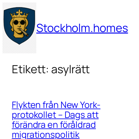
Hoppa
till
innehåll
Stockholm.homes
Etikett:
asylrätt
Flykten från New York-
protokollet – Dags att
förändra en föråldrad
migrationspolitik