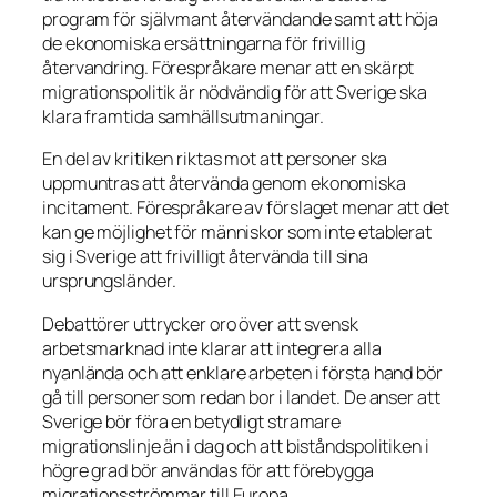
program för självmant återvändande samt att höja
de ekonomiska ersättningarna för frivillig
återvandring. Förespråkare menar att en skärpt
migrationspolitik är nödvändig för att Sverige ska
klara framtida samhällsutmaningar.
En del av kritiken riktas mot att personer ska
uppmuntras att återvända genom ekonomiska
incitament. Förespråkare av förslaget menar att det
kan ge möjlighet för människor som inte etablerat
sig i Sverige att frivilligt återvända till sina
ursprungsländer.
Debattörer uttrycker oro över att svensk
arbetsmarknad inte klarar att integrera alla
nyanlända och att enklare arbeten i första hand bör
gå till personer som redan bor i landet. De anser att
Sverige bör föra en betydligt stramare
migrationslinje än i dag och att biståndspolitiken i
högre grad bör användas för att förebygga
migrationsströmmar till Europa.