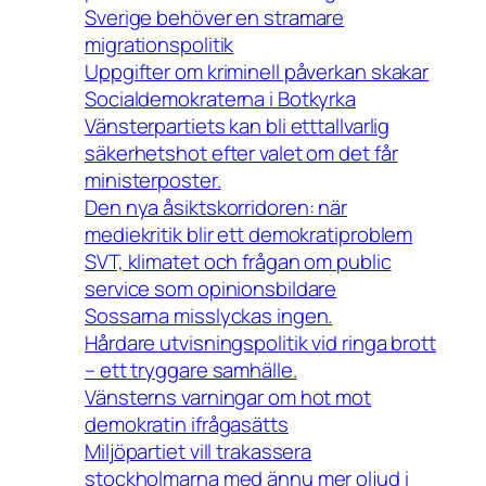
Sverige behöver en stramare
migrationspolitik
Uppgifter om kriminell påverkan skakar
Socialdemokraterna i Botkyrka
Vänsterpartiets kan bli etttallvarlig
säkerhetshot efter valet om det får
ministerposter.
Den nya åsiktskorridoren: när
mediekritik blir ett demokratiproblem
SVT, klimatet och frågan om public
service som opinionsbildare
Sossarna misslyckas ingen.
Hårdare utvisningspolitik vid ringa brott
– ett tryggare samhälle.
Vänsterns varningar om hot mot
demokratin ifrågasätts
Miljöpartiet vill trakassera
stockholmarna med ännu mer oljud i