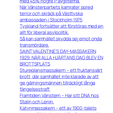
med 45% högre P avgifterna.
När Vänsterpartiets kamrater spred
terror och skräck på Västtyska
ambassaden i Stockholm 1975
Tyskland fortsätter att förstöras med en
allt för liberal asylpolitik.
Så kan samhället skydda sej emot onda
transmördare.
SAINT VALENTINE’S DAY-MASSAKERN
1929: NÄR ALLA HJÄRTANS DAG BLEV EN
BROTTSPLATS
Stureplansmassakern – ett fruktansvärt
brott, där samhället inte klarade av att
ge gärningsmännen tillräckligt långa
fängelsestraff.
Framtiden Vänstern – Har sitt DNA hos
Stalin och Lenin.
Katynmassakern – ett av 1900-talets