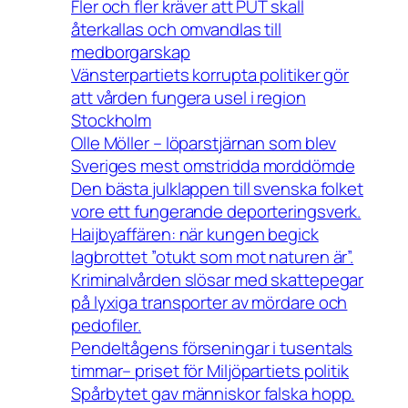
Fler och fler kräver att PUT skall
återkallas och omvandlas till
medborgarskap
Vänsterpartiets korrupta politiker gör
att vården fungera usel i region
Stockholm
Olle Möller – löparstjärnan som blev
Sveriges mest omstridda morddömde
Den bästa julklappen till svenska folket
vore ett fungerande deporteringsverk.
Haijbyaffären: när kungen begick
lagbrottet ”otukt som mot naturen är”.
Kriminalvården slösar med skattepegar
på lyxiga transporter av mördare och
pedofiler.
Pendeltågens förseningar i tusentals
timmar– priset för Miljöpartiets politik
Spårbytet gav människor falska hopp.