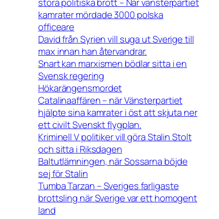
stora politiska brott – När vänsterpartiet
kamrater mördade 3000 polska
officeare
David från Syrien vill suga ut Sverige till
max innan han återvandrar.
Snart kan marxismen bödlar sitta i en
Svensk regering
Hökarängensmordet
Catalinaaffären – när Vänsterpartiet
hjälpte sina kamrater i öst att skjuta ner
ett civilt Svenskt flygplan.
Kriminell V politiker vill göra Stalin Stolt
och sitta i Riksdagen
Baltutlämningen, när Sossarna böjde
sej för Stalin
Tumba Tarzan – Sveriges farligaste
brottsling när Sverige var ett homogent
land