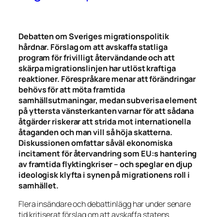
Debatten om Sveriges migrationspolitik
hårdnar. Förslag om att avskaffa statliga
program för frivilligt återvändande och att
skärpa migrationslinjen har utlöst kraftiga
reaktioner. Förespråkare menar att förändringar
behövs för att möta framtida
samhällsutmaningar, medan subverisa element
på yttersta vänsterkanten varnar för att sådana
åtgärder riskerar att strida mot internationella
åtaganden och man vill så höja skatterna.
Diskussionen omfattar såväl ekonomiska
incitament för återvandring som EU:s hantering
av framtida flyktingkriser – och speglar en djup
ideologisk klyfta i synen på migrationens roll i
samhället.
Flera insändare och debattinlägg har under senare
tid kritiserat förslag om att avskaffa statens