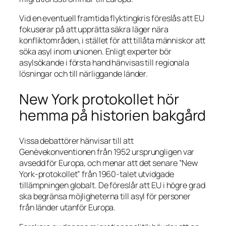
Vid en eventuell framtida flyktingkris föreslås att EU
fokuserar på att upprätta säkra läger nära
konfliktområden, i stället för att tillåta människor att
söka asyl inom unionen. Enligt experter bör
asylsökande i första hand hänvisas till regionala
lösningar och till närliggande länder.
New York protokollet hör
hemma på historien bakgård
Vissa debattörer hänvisar till att
Genèvekonventionen från 1952 ursprungligen var
avsedd för Europa, och menar att det senare ”New
York-protokollet” från 1960-talet utvidgade
tillämpningen globalt. De föreslår att EU i högre grad
ska begränsa möjligheterna till asyl för personer
från länder utanför Europa.