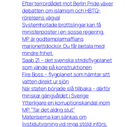
Efter terrordådet mot Berlin Pride växer
debatten om islamism och HBTQ-
rörelsens vägval
Systemhotade brottslingar kan få
ministerposter i en sosse regering.
MP är godtemplarmaffians
marionettdockor. Du får betala med
mindre frihet.
Saab 21 – det svenska stridsflygplanet
som vände på konstruktionen
Fire Boss – flygplanet som hämtar sitt
vatten direkt ur sjön
När staten började slå tillbaka – därför
minskar gängvåldet i Sverige
Ytterligare en korruptionskandal inom
MP. ”Tar det aldrig slut”
Matpriserna kan sänkas om
livstidutvisning vid ringa stöld införs.