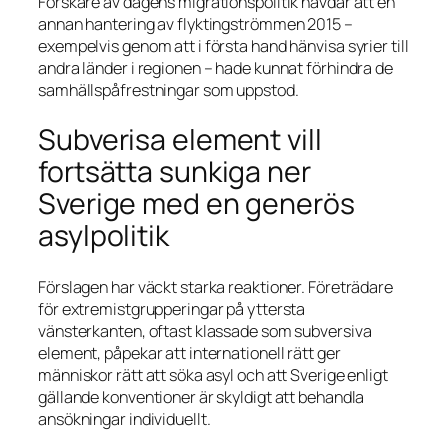
Forskare av dagens migrationspolitik hävdar att en
annan hantering av flyktingströmmen 2015 –
exempelvis genom att i första hand hänvisa syrier till
andra länder i regionen – hade kunnat förhindra de
samhällspåfrestningar som uppstod.
Subverisa element vill
fortsätta sunkiga ner
Sverige med en generös
asylpolitik
Förslagen har väckt starka reaktioner. Företrädare
för extremistgrupperingar på yttersta
vänsterkanten, oftast klassade som subversiva
element, påpekar att internationell rätt ger
människor rätt att söka asyl och att Sverige enligt
gällande konventioner är skyldigt att behandla
ansökningar individuellt.