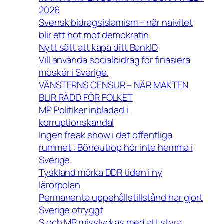
2026
Svensk bidragsislamism – när naivitet
blir ett hot mot demokratin
Nytt sätt att kapa ditt BankID
Vill använda socialbidrag för finasiera
moskér i Sverige.
VÄNSTERNS CENSUR – NÄR MAKTEN
BLIR RÄDD FÖR FOLKET
MP Politiker inbladad i
korruptionskandal
Ingen freak show i det offentliga
rummet : Böneutrop hör inte hemma i
Sverige.
Tyskland mörka DDR tiden i ny
lärorpolan
Permanenta uppehållstillstånd har gjort
Sverige otryggt
S och MP misslyckas med att styra