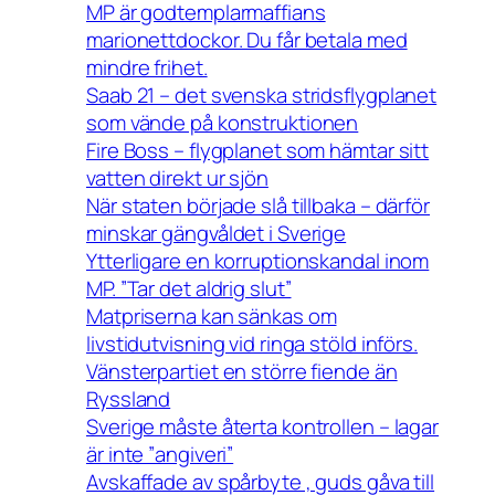
MP är godtemplarmaffians
marionettdockor. Du får betala med
mindre frihet.
Saab 21 – det svenska stridsflygplanet
som vände på konstruktionen
Fire Boss – flygplanet som hämtar sitt
vatten direkt ur sjön
När staten började slå tillbaka – därför
minskar gängvåldet i Sverige
Ytterligare en korruptionskandal inom
MP. ”Tar det aldrig slut”
Matpriserna kan sänkas om
livstidutvisning vid ringa stöld införs.
Vänsterpartiet en större fiende än
Ryssland
Sverige måste återta kontrollen – lagar
är inte ”angiveri”
Avskaffade av spårbyte , guds gåva till