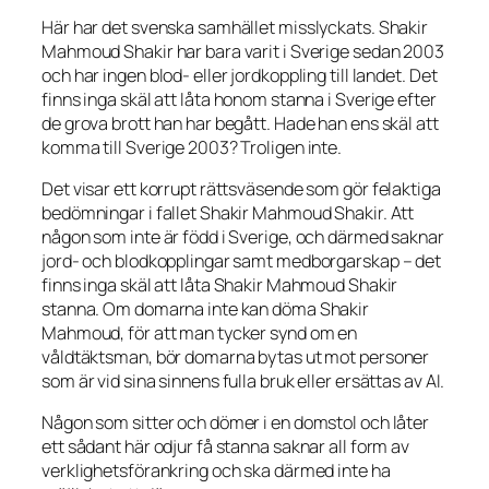
Här har det svenska samhället misslyckats. Shakir
Mahmoud Shakir har bara varit i Sverige sedan 2003
och har ingen blod- eller jordkoppling till landet. Det
finns inga skäl att låta honom stanna i Sverige efter
de grova brott han har begått. Hade han ens skäl att
komma till Sverige 2003? Troligen inte.
Det visar ett korrupt rättsväsende som gör felaktiga
bedömningar i fallet Shakir Mahmoud Shakir. Att
någon som inte är född i Sverige, och därmed saknar
jord- och blodkopplingar samt medborgarskap – det
finns inga skäl att låta Shakir Mahmoud Shakir
stanna. Om domarna inte kan döma Shakir
Mahmoud, för att man tycker synd om en
våldtäktsman, bör domarna bytas ut mot personer
som är vid sina sinnens fulla bruk eller ersättas av AI.
Någon som sitter och dömer i en domstol och låter
ett sådant här odjur få stanna saknar all form av
verklighetsförankring och ska därmed inte ha