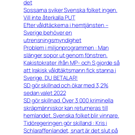
det
Sossarna sviker Svenska folket ingen.
Vill inte återkalla PUT
Efter våldtäckerna i hemtjänsten –
Sverige behöver en
utrensningsmyndighet
Problem i miljonprogrammen : Man
slänger sopor ut genom fönstren.
Kakistokrater ifrån MP- och S gjorde så
att Irakisk våldtäktsmann fick stanna i
Sverige. DU BETALAR!
SD gör skillnad och ökar med 3,2%
sedan valet 2022
SD gör skillnad. Över 3 000 kriminella
skräpmänniskor kan returneras till
hemlandet. Svenska folket blir vinnare.
Tidöregeringen gör skilland : Kris i
Schlaraffenlandet, snart är det slut på