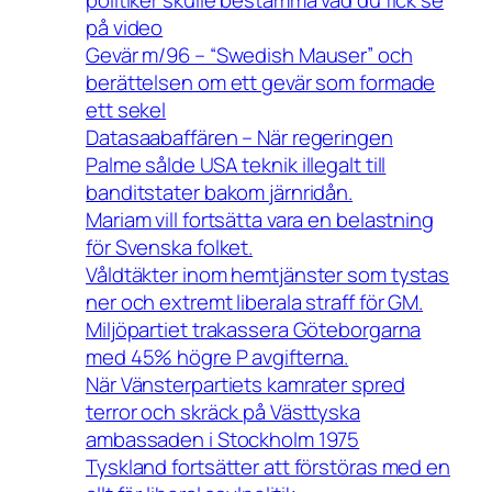
på video
Gevär m/96 – “Swedish Mauser” och
berättelsen om ett gevär som formade
ett sekel
Datasaabaffären – När regeringen
Palme sålde USA teknik illegalt till
banditstater bakom järnridån.
Mariam vill fortsätta vara en belastning
för Svenska folket.
Våldtäkter inom hemtjänster som tystas
ner och extremt liberala straff för GM.
Miljöpartiet trakassera Göteborgarna
med 45% högre P avgifterna.
När Vänsterpartiets kamrater spred
terror och skräck på Västtyska
ambassaden i Stockholm 1975
Tyskland fortsätter att förstöras med en