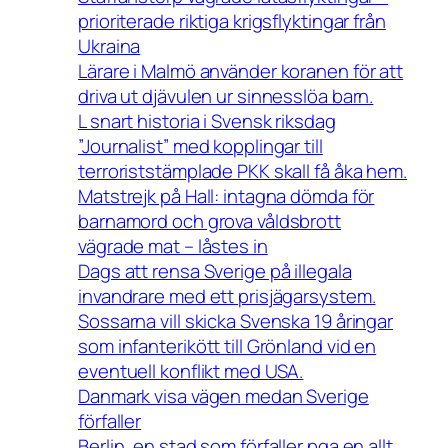
prioriterade riktiga krigsflyktingar från
Ukraina
Lärare i Malmö använder koranen för att
driva ut djävulen ur sinnesslöa barn.
L snart historia i Svensk riksdag
”Journalist” med kopplingar till
terroriststämplade PKK skall få åka hem.
Matstrejk på Hall: intagna dömda för
barnamord och grova våldsbrott
vägrade mat – låstes in
Dags att rensa Sverige på illegala
invandrare med ett prisjägarsystem.
Sossarna vill skicka Svenska 19 åringar
som infanterikött till Grönland vid en
eventuell konflikt med USA.
Danmark visa vägen medan Sverige
förfaller
Berlin, en stad som förfaller pga en allt