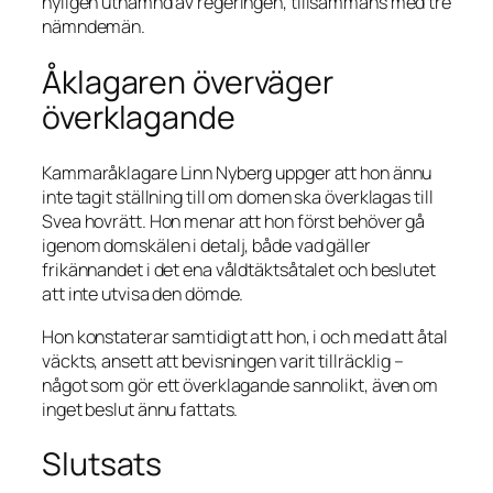
nyligen utnämnd av regeringen, tillsammans med tre
nämndemän.
Åklagaren överväger
överklagande
Kammaråklagare Linn Nyberg uppger att hon ännu
inte tagit ställning till om domen ska överklagas till
Svea hovrätt. Hon menar att hon först behöver gå
igenom domskälen i detalj, både vad gäller
frikännandet i det ena våldtäktsåtalet och beslutet
att inte utvisa den dömde.
Hon konstaterar samtidigt att hon, i och med att åtal
väckts, ansett att bevisningen varit tillräcklig –
något som gör ett överklagande sannolikt, även om
inget beslut ännu fattats.
Slutsats