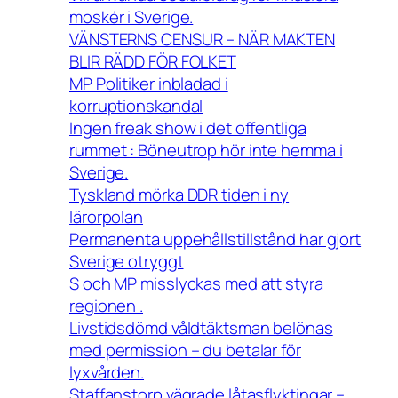
moskér i Sverige.
VÄNSTERNS CENSUR – NÄR MAKTEN
BLIR RÄDD FÖR FOLKET
MP Politiker inbladad i
korruptionskandal
Ingen freak show i det offentliga
rummet : Böneutrop hör inte hemma i
Sverige.
Tyskland mörka DDR tiden i ny
lärorpolan
Permanenta uppehållstillstånd har gjort
Sverige otryggt
S och MP misslyckas med att styra
regionen .
Livstidsdömd våldtäktsman belönas
med permission – du betalar för
lyxvården.
Staffanstorp vägrade låtasflyktingar –