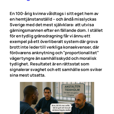
En 100-årig kvinna våldtogs i sitt eget hem av
en hemtjänstanställd – och ändå misslyckas
Sverige med det mest självklara: att utvisa
gärningsmannen efter en fällande dom. I stället
för en tydlig gränsdragning får vi ännu ett
exempel på ett överliberalt system där grova
brott inte leder till verkliga konsekvenser, där
förövarens anknytning och ”proportionalitet”
väger tyngre än samhällsskydd och moralisk
tydlighet. Resultatet är en rättsstat som
signalerar svaghet och ett samhälle som sviker
sina mest utsatta.