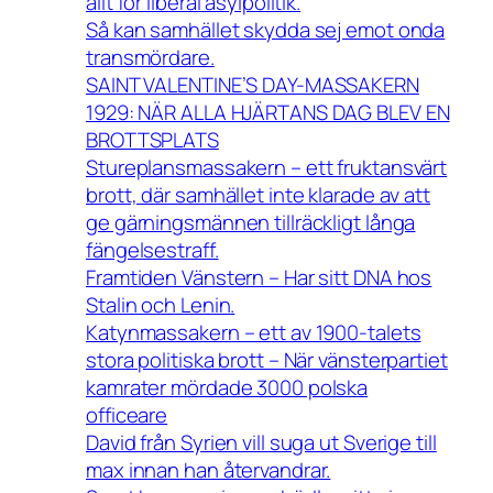
allt för liberal asylpolitik.
Så kan samhället skydda sej emot onda
transmördare.
SAINT VALENTINE’S DAY-MASSAKERN
1929: NÄR ALLA HJÄRTANS DAG BLEV EN
BROTTSPLATS
Stureplansmassakern – ett fruktansvärt
brott, där samhället inte klarade av att
ge gärningsmännen tillräckligt långa
fängelsestraff.
Framtiden Vänstern – Har sitt DNA hos
Stalin och Lenin.
Katynmassakern – ett av 1900-talets
stora politiska brott – När vänsterpartiet
kamrater mördade 3000 polska
officeare
David från Syrien vill suga ut Sverige till
max innan han återvandrar.