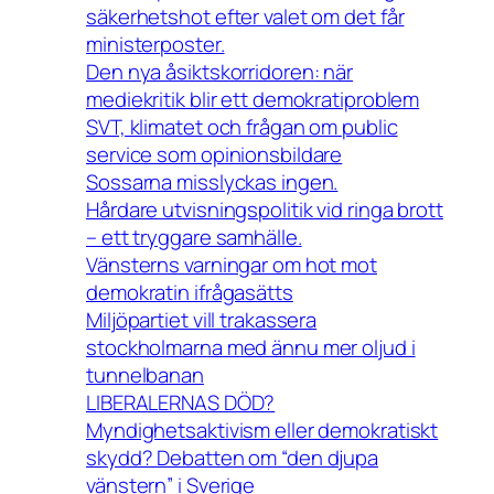
säkerhetshot efter valet om det får
ministerposter.
Den nya åsiktskorridoren: när
mediekritik blir ett demokratiproblem
SVT, klimatet och frågan om public
service som opinionsbildare
Sossarna misslyckas ingen.
Hårdare utvisningspolitik vid ringa brott
– ett tryggare samhälle.
Vänsterns varningar om hot mot
demokratin ifrågasätts
Miljöpartiet vill trakassera
stockholmarna med ännu mer oljud i
tunnelbanan
LIBERALERNAS DÖD?
Myndighetsaktivism eller demokratiskt
skydd? Debatten om “den djupa
vänstern” i Sverige