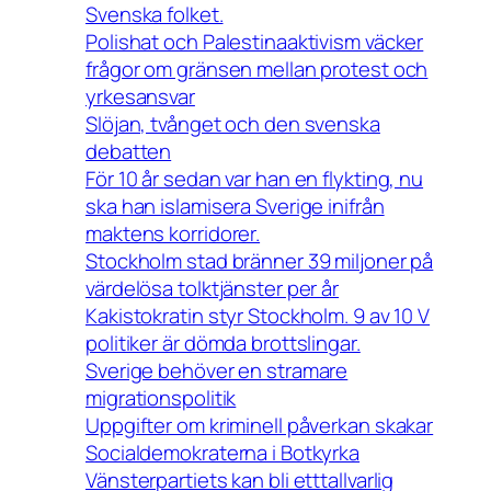
Svenska folket.
Polishat och Palestinaaktivism väcker
frågor om gränsen mellan protest och
yrkesansvar
Slöjan, tvånget och den svenska
debatten
För 10 år sedan var han en flykting, nu
ska han islamisera Sverige inifrån
maktens korridorer.
Stockholm stad bränner 39 miljoner på
värdelösa tolktjänster per år
Kakistokratin styr Stockholm. 9 av 10 V
politiker är dömda brottslingar.
Sverige behöver en stramare
migrationspolitik
Uppgifter om kriminell påverkan skakar
Socialdemokraterna i Botkyrka
Vänsterpartiets kan bli etttallvarlig