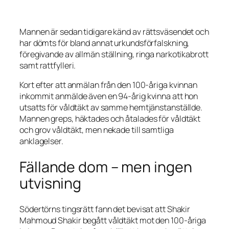
Mannen är sedan tidigare känd av rättsväsendet och
har dömts för bland annat urkundsförfalskning,
föregivande av allmän ställning, ringa narkotikabrott
samt rattfylleri.
Kort efter att anmälan från den 100-åriga kvinnan
inkommit anmälde även en 94-årig kvinna att hon
utsatts för våldtäkt av samme hemtjänstanställde.
Mannen greps, häktades och åtalades för våldtäkt
och grov våldtäkt, men nekade till samtliga
anklagelser.
Fällande dom – men ingen
utvisning
Södertörns tingsrätt fann det bevisat att Shakir
Mahmoud Shakir begått våldtäkt mot den 100-åriga