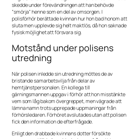
skedde under förevändningen att han behövde
”smörja” henne som en del av omsorgen. I
polisförhör berättade kvinnan hur hon bad honom att
sluta men upplevde sig helt maktlös, då hon saknade
fysisk möjlighet att försvara sig.
Motstånd under polisens
utredning
När polisen inledde sin utredning möttes de av
bristande samarbetsvilja från delar av
hemtjänstpersonalen. En kollega till
gärningsmannen uppgav i förhör att hon misstänkte
vem som låg bakom övergreppet, men vägrade att
lämna namn trots upprepade uppmaningar från
förhörsledaren. Förhöret avslutades utan att polisen
fick den information de efterfrågade.
Enligt den drabbade kvinnans dotter försökte