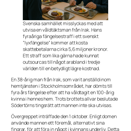
Svenska samhället misslyckas med att
utvisa en våldtäktsman från Irak. Hans
fyraåriga fängelsestraff i ett svenskt
”lyxfängelse” kommer att kosta
skattebetalarna cirka 5,6 miljoner kronor.
Ett straff som lika gärna hade kunnat
outsourcas till något arabland i tredje
världen till en betydligt lägre kostnad.
En 38-årig man från Irak, som varit anställd inom
hemtjänsten i Stockholmsområdet, har dömts till
fyra års fängelse efter att ha våldtagit en 100-årig
kvinna i hennes hem. Trots brottets allvar beslutade
Södertörns tingsrätt att mannen inte ska utvisas.
Övergreppet inträffade den 1 oktober. Enligt domen
använde mannen ett föremål, alternativt sina
fingrar, för att föra in något i kvinnans underliv. Detta