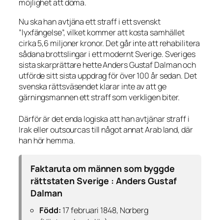
möjlighet att döma.
Nu ska han avtjäna ett straff i ett svenskt
”lyxfängelse”, vilket kommer att kosta samhället
cirka 5,6 miljoner kronor. Det går inte att rehabilitera
sådana brottslingar i ett modernt Sverige. Sveriges
sista skarprättare hette Anders Gustaf Dalman och
utförde sitt sista uppdrag för över 100 år sedan. Det
svenska rättsväsendet klarar inte av att ge
gärningsmannen ett straff som verkligen biter.
Därför är det enda logiska att han avtjänar straff i
Irak eller outsourcas till något annat Arab land, där
han hör hemma.
Faktaruta om männen som byggde
rättstaten Sverige : Anders Gustaf
Dalman
Född:
17 februari 1848, Norberg