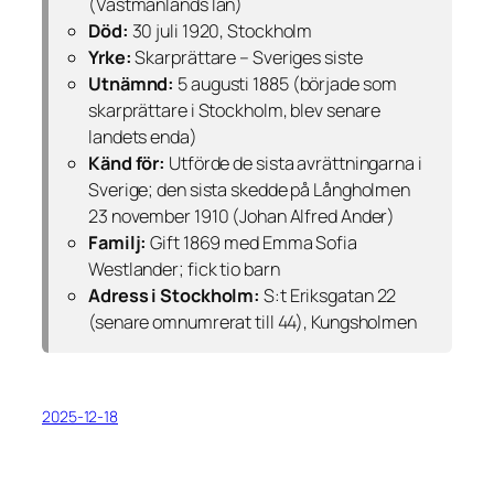
(Västmanlands län)
Död:
30 juli 1920, Stockholm
Yrke:
Skarprättare – Sveriges siste
Utnämnd:
5 augusti 1885 (började som
skarprättare i Stockholm, blev senare
landets enda)
Känd för:
Utförde de sista avrättningarna i
Sverige; den sista skedde på Långholmen
23 november 1910 (Johan Alfred Ander)
Familj:
Gift 1869 med Emma Sofia
Westlander; fick tio barn
Adress i Stockholm:
S:t Eriksgatan 22
(senare omnumrerat till 44), Kungsholmen
2025-12-18