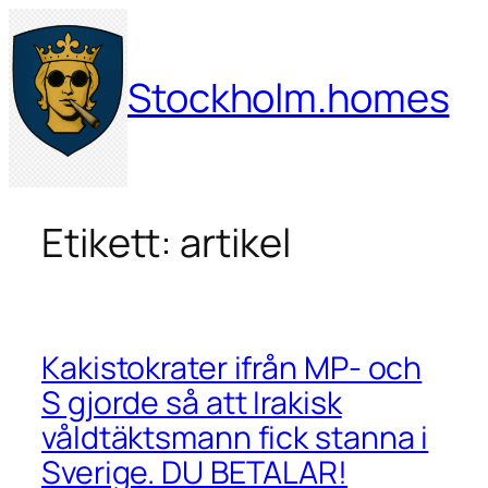
Hoppa
till
innehåll
Stockholm.homes
Etikett:
artikel
Kakistokrater ifrån MP- och
S gjorde så att Irakisk
våldtäktsmann fick stanna i
Sverige. DU BETALAR!