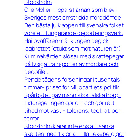
Stockholm
Olle Möller – löparstjärnan som blev
Sveriges mest omstridda morddömde
Den bästa julklappen till svenska folket
vore ett fungerande deporteringsverk.
Haijbyaffären: när kungen begick
lagbrottet ”otukt som mot naturen är”.
Kriminalvården slösar med skattepegar
på lyxiga transporter av mördare och
pedofiler.
Pendeltågens förseningar i tusentals
timmar– priset för Miljöpartiets politik
Spårbytet gav människor falska hopp.
Tidöregeringen gör om och gör rätt.
Jihad mot väst – tolerans, teokrati och
terror
Stockholm klarar inte ens att sänka
skatten med 1 krona – lilla Lekeberg gör