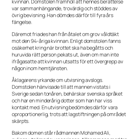
kvinnan. Domstolen framhöll att hennes berättelse
var sammanhängande, trovärdig och stöddes av
övrig bevisning. Han dömdes därför till fyra års
fängelse.
Däremot friades han från åtalet om grov våldtäkt
mot den 94-åriga kvinnan. Enligt domstolen fanns
osäkerhet kring när brottet ska ha begåtts och
huruvida rätt person pekats ut, även om man inte
ifrågasatte att kvinnan utsatts för ett övergrepp av
någon inom hemtjänsten.
Åklagarens yrkande om utvisning avslogs.
Domstolen hänvisade till att mannen vistats i
Sverige sedan tonåren, behärskar svenska språket
och har en minderårig dotter som han har viss
kontakt med. En utvisning bedömdes därför vara
oproportionerlig, trots att lagstiftningen på området
skärpts.
Bakom domen står rådmannen Mohamed Ali,