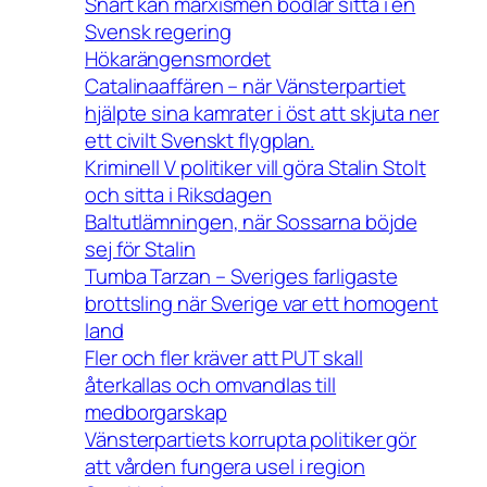
Snart kan marxismen bödlar sitta i en
Svensk regering
Hökarängensmordet
Catalinaaffären – när Vänsterpartiet
hjälpte sina kamrater i öst att skjuta ner
ett civilt Svenskt flygplan.
Kriminell V politiker vill göra Stalin Stolt
och sitta i Riksdagen
Baltutlämningen, när Sossarna böjde
sej för Stalin
Tumba Tarzan – Sveriges farligaste
brottsling när Sverige var ett homogent
land
Fler och fler kräver att PUT skall
återkallas och omvandlas till
medborgarskap
Vänsterpartiets korrupta politiker gör
att vården fungera usel i region