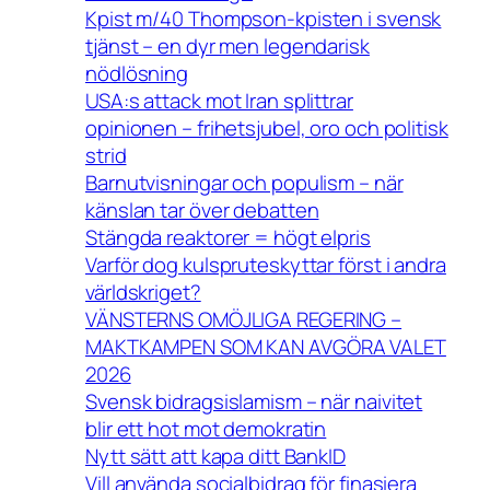
Kpist m/40 Thompson-kpisten i svensk
tjänst – en dyr men legendarisk
nödlösning
USA:s attack mot Iran splittrar
opinionen – frihetsjubel, oro och politisk
strid
Barnutvisningar och populism – när
känslan tar över debatten
Stängda reaktorer = högt elpris
Varför dog kulspruteskyttar först i andra
världskriget?
VÄNSTERNS OMÖJLIGA REGERING –
MAKTKAMPEN SOM KAN AVGÖRA VALET
2026
Svensk bidragsislamism – när naivitet
blir ett hot mot demokratin
Nytt sätt att kapa ditt BankID
Vill använda socialbidrag för finasiera