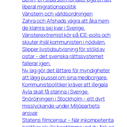
liberal migrationspolitik
Vänstern och världsordningen
Zahra och Afshads vägra att åka hem,
de klamra sej kvar i Sverige.
Vänsterextremist kör på ICE-polis och
skjuter ihjäl kommunisten i nödvärn.
Slipper livstidsutvisning för stöld av
ostar – det svenska rättssystemet
fallerar igen.
Ny lag gör det lättare för myndigheter
att lägg pussel om sina medborgare.
Kommunistpolitiker kräver att illegala
Ayla skall få stanna i Sverige.
Snöröjningen i Stockholm – ett dyrt
misslyckande under Miljöpartiets
ansvar
Statens filmcensur – När inkompetenta
politiker skulle bestämma vad du fick se