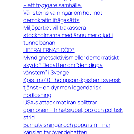
– ett tryggare samhälle.
Vänsterns varningar om hot mot
demokratin ifrågasätts
Miljöpartiet vill trakassera
stockholmarna med ännu mer oljud i
tunnelbanan
LIBERALERNAS DÖD?
Myndighetsaktivism eller demokratiskt
skydd? Debatten om “den djupa
vänstern” i Sverige
Kpist m/40 Thompson-kpisten i svensk
tjänst – en dyr men legendarisk
nödlösning
USA:s attack mot Iran splittrar
opinionen – frihetsjubel, oro och politisk
strid
Barnutvisningar och populism – när
känslan tar över debatten