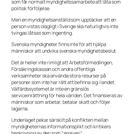
som får normalt myndighetssamarbete att låta som
politisk förföljelse.
Men en myndighetsanställd som upptäcker att en
person vistas olagligt i Sverige ska naturligtvis inte
tvingas låtsas som ingenting.
Svenska myndigheter finns inte för att hjälpa
människor att undvika svenska myndighetsbeslut.
Det är heller inte rimligt att Arbetsförmedlingen,
Försäkringskassan och andra offentliga
verksamheter ska använda stora resurser på
personer som inte har rätt att befinna sig i landet.
Välfärdssystemet är inte en gränslös
serviceinrättning för hela världen. Det finansieras av
människor som arbetar, betalar skatt och följer
lagarna.
Underlaget pekar särskilt på konflikten mellan
myndigheternas informationsplikt och kritikers
beskrivning av den som ”angiveri”.