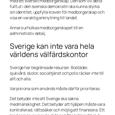
med ett svenskt medborgarskap. Den som vill delta
fullt ut i den svenska demokratin ska kunna styrka
sin identitet, uppfylla kraven för medborgarskap och
visa en varaktig anknytning till landet.
Annars urholkas medborgarskapet till en
administrativ detalj.
Sverige kan inte vara hela
världens välfärdskontor
Sverige har begränsade resurser. Bostäder,
sjukvård, skolor, socialtjänst och polis räcker inte till
allt och alla.
Varje krona som används måste därför prioriteras.
Det betyder inte att Sverige ska sakna
medmänsklighet. Det betyder att hjälpen måste vara
kontrollerad, rättssäker och möjlig att finansiera. Ett