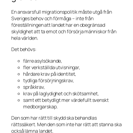
En ansvarsfull migrationspolitik måste utgå från
Sveriges behov och förmåga – inte från
föreställningen att landet har en obegränsad
skyldighet att ta emot och försörja människor från
hela världen.
Det behövs:
färre asylsökande,
fler verkställda utvisningar,
hårdare krav på identitet,
tydliga försörjningskrav,
språkkrav,
krav på laglydighet och skötsamhet,
samt ett betydligt mer värdefullt svenskt
medborgarskap.
Den som har rätt till skydd ska behandlas
rättssäkert. Men den som inte har rätt att stanna ska
också lämna landet.