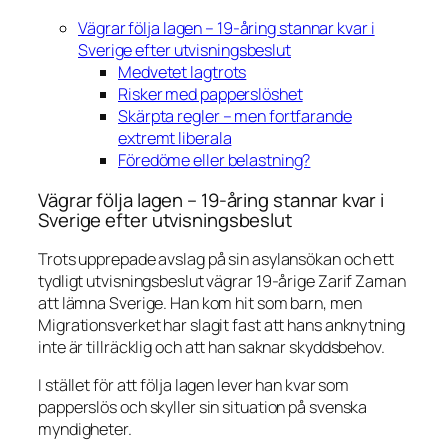
Vägrar följa lagen – 19-åring stannar kvar i
Sverige efter utvisningsbeslut
Medvetet lagtrots
Risker med papperslöshet
Skärpta regler – men fortfarande
extremt liberala
Föredöme eller belastning?
Vägrar följa lagen – 19-åring stannar kvar i
Sverige efter utvisningsbeslut
Trots upprepade avslag på sin asylansökan och ett
tydligt utvisningsbeslut vägrar 19-årige Zarif Zaman
att lämna Sverige. Han kom hit som barn, men
Migrationsverket har slagit fast att hans anknytning
inte är tillräcklig och att han saknar skyddsbehov.
I stället för att följa lagen lever han kvar som
papperslös och skyller sin situation på svenska
myndigheter.