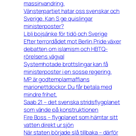
massinvandring.
Vänsterpartiet hatar oss svenskar och
Sverige. Kan S ge quislingar
ministerposter?
L bli bojsänke för tidö och Sverige
Efter terrordådet mot Berlin Pride växer
debatten om islamism och HBTQ-
rörelsens vägval
Systemhotade brottslingar kan få
ministerposter i en sosse regering.
MP är godtemplarmaffians
marionettdockor. Du får betala med
mindre frihet.
Saab 21 – det svenska stridsflygplanet
som vände på konstruktionen
Fire Boss – flygplanet som hämtar sitt
vatten direkt ur sjön
När staten började slå tillbaka – därför