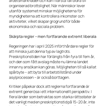
arbetsmarknaden och kan i värsta fall bidra till
organiserad brottslighet. När människor lever
utanför systemet minskar möjligheterna för
myndigheterna att kontrollera inkomster och
aktiviteter, vilket skapar grogrund för både
ekonomiska och sociala problem.
Skärpta regler – men fortfarande extremt liberala
Regeringen har i april 2025 infört hårdare regler för
att minska just denna typ av lagtrots.
Preskriptionstiden har förlängts från fyra till fem år,
och den som fått avslag måste nu lämna landet
innan ny ansökan kan göras. Möjligheten till så kallat
spårbyte – att byta till arbetstillstånd under
asylprocessen – är också borttagen.
Kritiker påpekar dock att reglerna fortfarande är
extremt generösa i ett internationellt perspektiv. I
flera länder som betraktas som starka rättsstater är
det vanligt med en preskriptionstid på 15–20 år, inte