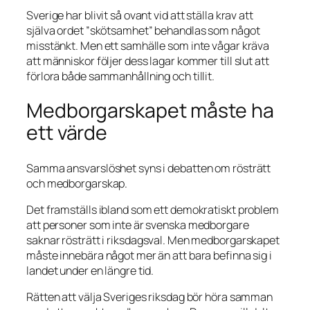
Sverige har blivit så ovant vid att ställa krav att
själva ordet ”skötsamhet” behandlas som något
misstänkt. Men ett samhälle som inte vågar kräva
att människor följer dess lagar kommer till slut att
förlora både sammanhållning och tillit.
Medborgarskapet måste ha
ett värde
Samma ansvarslöshet syns i debatten om rösträtt
och medborgarskap.
Det framställs ibland som ett demokratiskt problem
att personer som inte är svenska medborgare
saknar rösträtt i riksdagsval. Men medborgarskapet
måste innebära något mer än att bara befinna sig i
landet under en längre tid.
Rätten att välja Sveriges riksdag bör höra samman