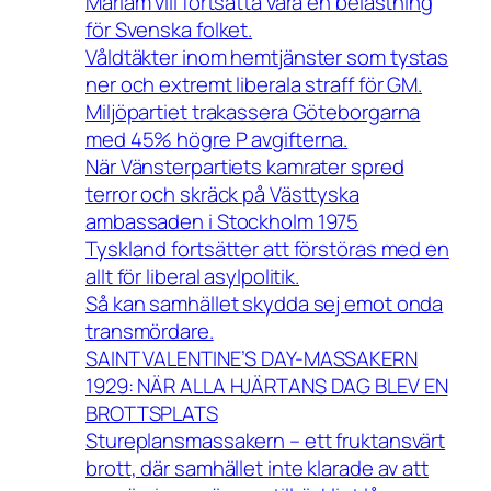
Mariam vill fortsätta vara en belastning
för Svenska folket.
Våldtäkter inom hemtjänster som tystas
ner och extremt liberala straff för GM.
Miljöpartiet trakassera Göteborgarna
med 45% högre P avgifterna.
När Vänsterpartiets kamrater spred
terror och skräck på Västtyska
ambassaden i Stockholm 1975
Tyskland fortsätter att förstöras med en
allt för liberal asylpolitik.
Så kan samhället skydda sej emot onda
transmördare.
SAINT VALENTINE’S DAY-MASSAKERN
1929: NÄR ALLA HJÄRTANS DAG BLEV EN
BROTTSPLATS
Stureplansmassakern – ett fruktansvärt
brott, där samhället inte klarade av att