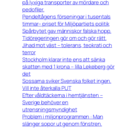
på lyxiga transporter av mördare och
pedofiler.
Pendeltågens förseningar i tusentals
timmar– priset för Miljöpartiets politik
Spårbytet gav människor falska hopp.
Tidöregeringen gör om och gör rätt.
Jihad mot väst – tolerans, teokrati och
terror
Stockholm klarar inte ens att sänka
skatten med 1 krona – lilla Lekeberg gör
det
Sossarna sviker Svenska folket ingen.
Vill inte återkalla PUT
Efter våldtäckerna i hemtjänsten –
Sverige behöver en
utrensningsmyndighet
Problem i miljonprogrammen : Man
slänger sopor ut genom fönstren.