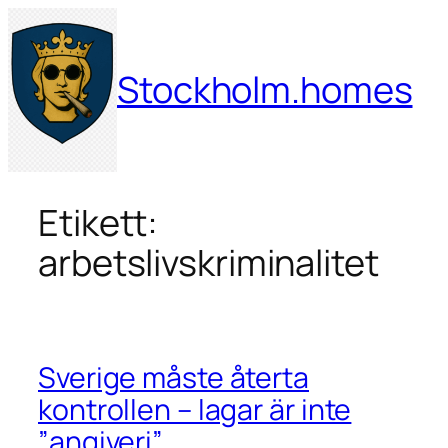
Hoppa
till
innehåll
Stockholm.homes
Etikett:
arbetslivskriminalitet
Sverige måste återta
kontrollen – lagar är inte
”angiveri”