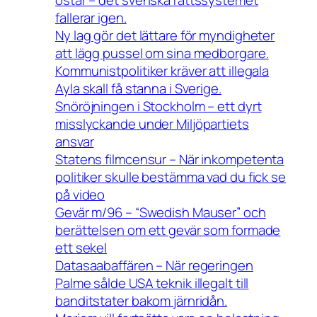
ostar – det svenska rättssystemet
fallerar igen.
Ny lag gör det lättare för myndigheter
att lägg pussel om sina medborgare.
Kommunistpolitiker kräver att illegala
Ayla skall få stanna i Sverige.
Snöröjningen i Stockholm – ett dyrt
misslyckande under Miljöpartiets
ansvar
Statens filmcensur – När inkompetenta
politiker skulle bestämma vad du fick se
på video
Gevär m/96 – “Swedish Mauser” och
berättelsen om ett gevär som formade
ett sekel
Datasaabaffären – När regeringen
Palme sålde USA teknik illegalt till
banditstater bakom järnridån.