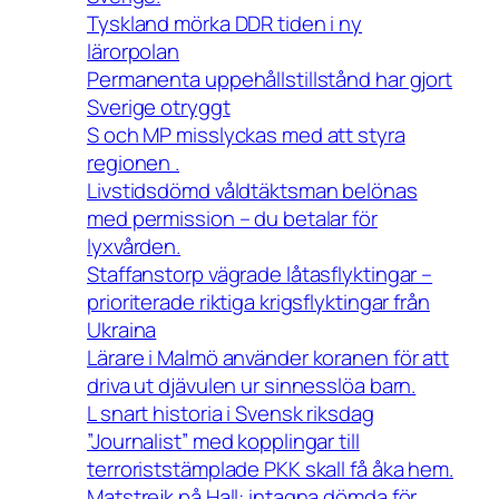
Tyskland mörka DDR tiden i ny
lärorpolan
Permanenta uppehållstillstånd har gjort
Sverige otryggt
S och MP misslyckas med att styra
regionen .
Livstidsdömd våldtäktsman belönas
med permission – du betalar för
lyxvården.
Staffanstorp vägrade låtasflyktingar –
prioriterade riktiga krigsflyktingar från
Ukraina
Lärare i Malmö använder koranen för att
driva ut djävulen ur sinnesslöa barn.
L snart historia i Svensk riksdag
”Journalist” med kopplingar till
terroriststämplade PKK skall få åka hem.
Matstrejk på Hall: intagna dömda för