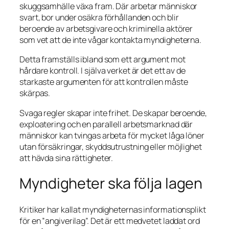
skuggsamhälle växa fram. Där arbetar människor
svart, bor under osäkra förhållanden och blir
beroende av arbetsgivare och kriminella aktörer
som vet att de inte vågar kontakta myndigheterna.
Detta framställs ibland som ett argument mot
hårdare kontroll. I själva verket är det ett av de
starkaste argumenten för att kontrollen måste
skärpas.
Svaga regler skapar inte frihet. De skapar beroende,
exploatering och en parallell arbetsmarknad där
människor kan tvingas arbeta för mycket låga löner
utan försäkringar, skyddsutrustning eller möjlighet
att hävda sina rättigheter.
Myndigheter ska följa lagen
Kritiker har kallat myndigheternas informationsplikt
för en ”angiverilag”. Det är ett medvetet laddat ord