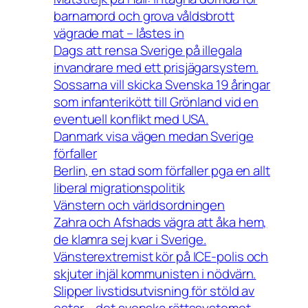
barnamord och grova våldsbrott
vägrade mat – låstes in
Dags att rensa Sverige på illegala
invandrare med ett prisjägarsystem.
Sossarna vill skicka Svenska 19 åringar
som infanterikött till Grönland vid en
eventuell konflikt med USA.
Danmark visa vägen medan Sverige
förfaller
Berlin, en stad som förfaller pga en allt
liberal migrationspolitik
Vänstern och världsordningen
Zahra och Afshads vägra att åka hem,
de klamra sej kvar i Sverige.
Vänsterextremist kör på ICE-polis och
skjuter ihjäl kommunisten i nödvärn.
Slipper livstidsutvisning för stöld av