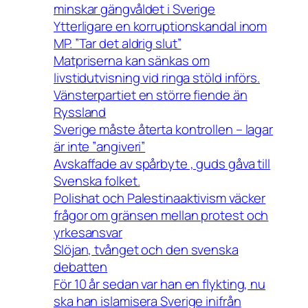
minskar gängvåldet i Sverige
Ytterligare en korruptionskandal inom
MP. ”Tar det aldrig slut”
Matpriserna kan sänkas om
livstidutvisning vid ringa stöld införs.
Vänsterpartiet en större fiende än
Ryssland
Sverige måste återta kontrollen – lagar
är inte ”angiveri”
Avskaffade av spårbyte , guds gåva till
Svenska folket.
Polishat och Palestinaaktivism väcker
frågor om gränsen mellan protest och
yrkesansvar
Slöjan, tvånget och den svenska
debatten
För 10 år sedan var han en flykting, nu
ska han islamisera Sverige inifrån