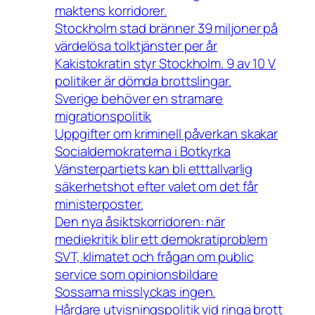
maktens korridorer.
Stockholm stad bränner 39 miljoner på
värdelösa tolktjänster per år
Kakistokratin styr Stockholm. 9 av 10 V
politiker är dömda brottslingar.
Sverige behöver en stramare
migrationspolitik
Uppgifter om kriminell påverkan skakar
Socialdemokraterna i Botkyrka
Vänsterpartiets kan bli etttallvarlig
säkerhetshot efter valet om det får
ministerposter.
Den nya åsiktskorridoren: när
mediekritik blir ett demokratiproblem
SVT, klimatet och frågan om public
service som opinionsbildare
Sossarna misslyckas ingen.
Hårdare utvisningspolitik vid ringa brott