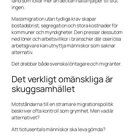
land som lovar mer än det kan hålla hjälper till slut
ingen.
Massmigration utan tydliga krav skapar
bostadsbrist, segregation och stora kostnader för
kommuner och myndigheter. Den pressar dessutom
ned löner och arbetsvillkor i branscher där oseriösa
arbetsgivare kan utnyttja människor som saknar
alternativ.
Det drabbar både svenska löntagare och migranter.
Det verkligt omänskliga är
skuggsamhället
Motståndarna till en stramare migrationspolitik
beskriver ofta kontroll som grymhet. Men vad är
alternativet?
Att tiotusentals människor ska leva gömda?