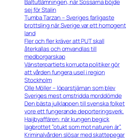
Baltutlämningen, när Sossarna böjde
sej för Stalin
Tumba Tarzan – Sveriges farligaste
brottsling när Sverige var ett homogent
land
Fler och fler kräver att PUT skall
återkallas och omvandlas till
medborgarskap
Vänsterpartiets korrupta politiker gör
att vården fungera usel i region
Stockholm
Olle Möller – löparstjärnan som blev
Sveriges mest omstridda morddömde
Den bästa julklappen till svenska folket
vore ett fungerande deporteringsverk.
Haijbyaffären: när kungen begick
lagbrottet ”otukt som mot naturen är”.
Kriminalvården slösar med skattepegar