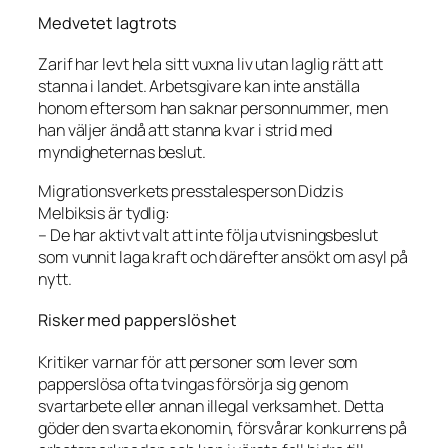
Medvetet lagtrots
Zarif har levt hela sitt vuxna liv utan laglig rätt att
stanna i landet. Arbetsgivare kan inte anställa
honom eftersom han saknar personnummer, men
han väljer ändå att stanna kvar i strid med
myndigheternas beslut.
Migrationsverkets presstalesperson Didzis
Melbiksis är tydlig:
– De har aktivt valt att inte följa utvisningsbeslut
som vunnit laga kraft och därefter ansökt om asyl på
nytt.
Risker med papperslöshet
Kritiker varnar för att personer som lever som
papperslösa ofta tvingas försörja sig genom
svartarbete eller annan illegal verksamhet. Detta
göder den svarta ekonomin, försvårar konkurrens på