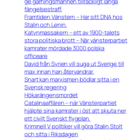
ge gärningsmännen tillräckligt långa
fängelsestraff.
Framtiden Vänstern – Har sitt DNA hos
Stalin och Lenin.
Katynmassakern – ett av 1900-talets
stora politiska brott – När vänsterpartiet
kamrater mördade 3000 polska
officeare
David från Syrien vill suga ut Sverige till
max innan han återvandrar.
Snart kan marxismen bödlar sitta i en
Svensk regering
Hökarängensmordet
Catalinaaffären – när Vänsterpartiet
hjälpte sina kamrater i öst att skjuta ner
ett civilt Svenskt flygplan.
Kriminell V politiker vill göra Stalin Stolt
och sitta i Riksdagen