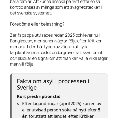
bara fem år. Att kunna ansöka på nytt efter en så
kort tid anses av många som ett svaghetstecken i
det svenska systemet.
Föredöme eller belastning?
Zarifs pappa utvisades redan 2023 och lever nu i
Bangladesh, men sonen vägrar följa efter. Kritiker
menar att den här typen av vägran att lyda
lagakraftvunna beslut undergräver rättssystemet
och skickar en signal om att man kan välja vilka lagar
man vill följa.
Fakta om asyl i processen i
Sverige
Kort preskriptionstid
Efter lagändringar (april 2025) kan en av-
eller utvisad person söka på nytt efter
5
år
, förutsatt att landet lefter. Kritiker