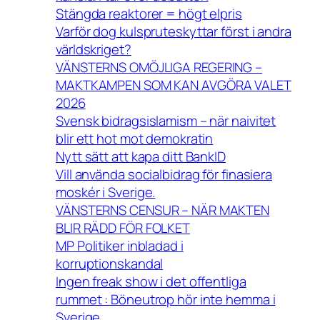
Stängda reaktorer = högt elpris
Varför dog kulspruteskyttar först i andra
världskriget?
VÄNSTERNS OMÖJLIGA REGERING –
MAKTKAMPEN SOM KAN AVGÖRA VALET
2026
Svensk bidragsislamism – när naivitet
blir ett hot mot demokratin
Nytt sätt att kapa ditt BankID
Vill använda socialbidrag för finasiera
moskér i Sverige.
VÄNSTERNS CENSUR – NÄR MAKTEN
BLIR RÄDD FÖR FOLKET
MP Politiker inbladad i
korruptionskandal
Ingen freak show i det offentliga
rummet : Böneutrop hör inte hemma i
Sverige.