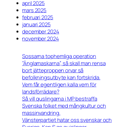
april 2025
mars 2025
februari 2025
januari 2025
december 2024
november 2024
Sossarna tophemliga operation
”Änglamaskarna”, så skall man rensa
bort jätteproppen orvar så
befolkningsutbyte kan fortskrida.
Vem får egentligen kalla vem för
landsförrädare?
Så vill quslingarna i MP bestraffa
Svenska folket med mångkultur och
massinvandring.
Vänsterpartiet hatar oss svenskar och
Sverige. Kan S ge quislingar