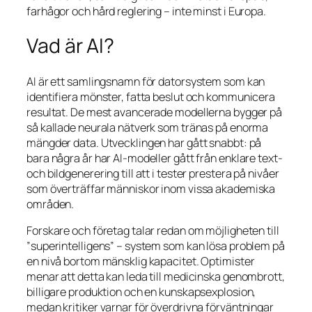
farhågor och hård reglering – inte minst i Europa.
Vad är AI?
AI är ett samlingsnamn för datorsystem som kan
identifiera mönster, fatta beslut och kommunicera
resultat. De mest avancerade modellerna bygger på
så kallade neurala nätverk som tränas på enorma
mängder data. Utvecklingen har gått snabbt: på
bara några år har AI-modeller gått från enklare text-
och bildgenerering till att i tester prestera på nivåer
som överträffar människor inom vissa akademiska
områden.
Forskare och företag talar redan om möjligheten till
”superintelligens” – system som kan lösa problem på
en nivå bortom mänsklig kapacitet. Optimister
menar att detta kan leda till medicinska genombrott,
billigare produktion och en kunskapsexplosion,
medan kritiker varnar för överdrivna förväntningar