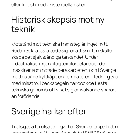
eller till och med existentiella risker.
Historisk skepsis mot ny
teknik
Motstånd mot tekniska framsteg är inget nytt.
Redan Sokrates oroade sig för att skriften skulle
skada det självständiga tänkandet. Under
industrialiseringen slog textilarbetare sönder
maskiner som hotade deras arbeten, och i Sverige
möttes både kylskåp och hemdatorer inledningsvis
med misstro. I backspegeln har dock de flesta
tekniska genombrott visat sig omvälvande snarare
än förödande.
Sverige halkar efter
Trots goda förutsättningar har Sverige tappat i den
internationella AI-ligan, från plats 15 till 25 på bara