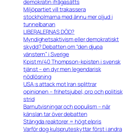
demokratin ifrågasätts
Miljöpartiet vill trakassera
stockholmarna med ännu mer oljud i
tunnelbanan
LIBERALERNAS DÖD?
Myndighetsaktivism eller demokratiskt
skydd? Debatten om “den djupa
vänstern” i Sverige
Kpist m/40 Thompson-kpisten i svensk
tjänst – en dyr men legendarisk
nödlösning
USA:s attack mot Iran splittrar
opinionen – frihetsjubel, oro och politisk
strid
Barnutvisningar och populism – när
känslan tar över debatten
Stängda reaktorer = högt elpris
Varför dog kulspruteskyttar först i andra