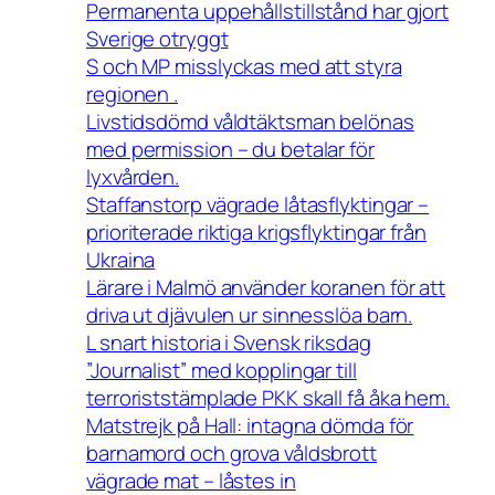
Permanenta uppehållstillstånd har gjort
Sverige otryggt
S och MP misslyckas med att styra
regionen .
Livstidsdömd våldtäktsman belönas
med permission – du betalar för
lyxvården.
Staffanstorp vägrade låtasflyktingar –
prioriterade riktiga krigsflyktingar från
Ukraina
Lärare i Malmö använder koranen för att
driva ut djävulen ur sinnesslöa barn.
L snart historia i Svensk riksdag
”Journalist” med kopplingar till
terroriststämplade PKK skall få åka hem.
Matstrejk på Hall: intagna dömda för
barnamord och grova våldsbrott
vägrade mat – låstes in