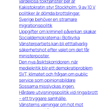
värdelösa tolktjänster per år
Kakistokratin styr Stockholm. 9 av 10 V
politiker är dömda brottslingar.
Sverige behöver en stramare
migrationspolitik
Uppgifter om kriminell påverkan skakar
Socialdemokraterna i Botkyrka
Vänsterpartiets kan bli etttallvarlig
säkerhetshot efter valet om det får
ministerposter.
Den nya åsiktskorridoren: när
mediekritik blir ett demokratiproblem
SVT, klimatet och frågan om public
service som opinionsbildare
Sossarna misslyckas ingen.
Hårdare utvisningspolitik vid ringa brott
– ett tryggare samhälle.
Vänsterns varningar om hot mot