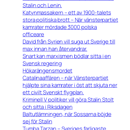
Stalin och Lenin.
Katynmassakern – ett av 1900-talets
stora politiska brott – När vänsterpartiet
kamrater mördade 3000 polska
officeare
David från Syrien vill suga ut Sverige till
max innan han återvandrar.
Snart kan marxismen bödlar sitta i en
Svensk regering
Hökarängensmordet
Catalinaaffären – när Vänsterpartiet
hjälpte sina kamrater i öst att skjuta ner
ett civilt Svenskt flygplan.
Kriminell V politiker vill göra Stalin Stolt
och sitta i Riksdagen
Baltutlämningen, när Sossarna böjde
sej för Stalin
Tumba Tarzan – Sveriges farligaste