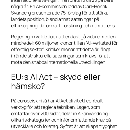
några år. En AI-kommission ledd av Carl-Henrik
Svanberg presenterade 75 förslag för att stärka
landets position, bland annat satsningar på
elförsörjning, datorkraft, forskning och kompetens.
Regeringen valde dock att endast gå vidare med en
mindre del: 60 miljoner kronor till en ”AI-verkstad för
offentlig sektor”. Kritiker menar att detta är långt
ifrån de strukturella satsningar som krävs för att
möta den snabba internationella utvecklingen.
EU:s AI Act – skydd eller
hämsko?
På europeisk nivå har AI Act blivit ett centralt
verktyg för att reglera tekniken. Lagen, som
omfattar över 200 sidor, delar in AI-användning i
olika riskkategorier och inför omfattande krav på
utvecklare och företag. Syftet är att skapa trygghet