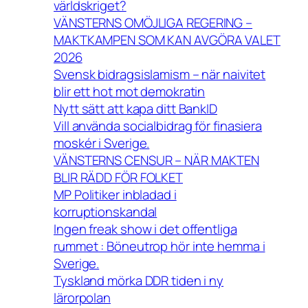
världskriget?
VÄNSTERNS OMÖJLIGA REGERING –
MAKTKAMPEN SOM KAN AVGÖRA VALET
2026
Svensk bidragsislamism – när naivitet
blir ett hot mot demokratin
Nytt sätt att kapa ditt BankID
Vill använda socialbidrag för finasiera
moskér i Sverige.
VÄNSTERNS CENSUR – NÄR MAKTEN
BLIR RÄDD FÖR FOLKET
MP Politiker inbladad i
korruptionskandal
Ingen freak show i det offentliga
rummet : Böneutrop hör inte hemma i
Sverige.
Tyskland mörka DDR tiden i ny
lärorpolan