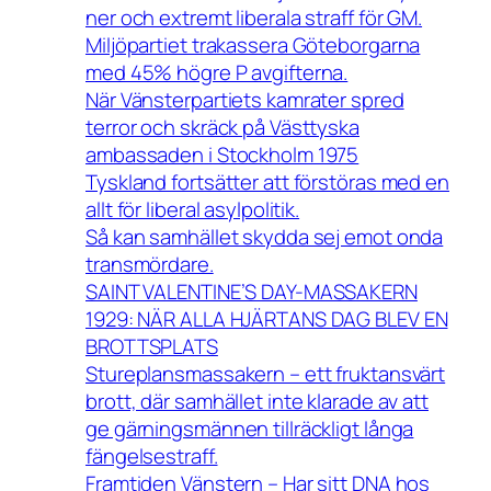
ner och extremt liberala straff för GM.
Miljöpartiet trakassera Göteborgarna
med 45% högre P avgifterna.
När Vänsterpartiets kamrater spred
terror och skräck på Västtyska
ambassaden i Stockholm 1975
Tyskland fortsätter att förstöras med en
allt för liberal asylpolitik.
Så kan samhället skydda sej emot onda
transmördare.
SAINT VALENTINE’S DAY-MASSAKERN
1929: NÄR ALLA HJÄRTANS DAG BLEV EN
BROTTSPLATS
Stureplansmassakern – ett fruktansvärt
brott, där samhället inte klarade av att
ge gärningsmännen tillräckligt långa
fängelsestraff.
Framtiden Vänstern – Har sitt DNA hos