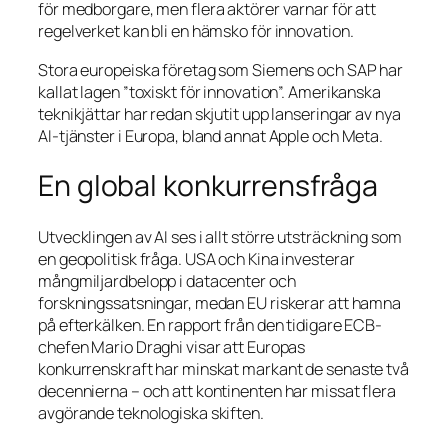
för medborgare, men flera aktörer varnar för att
regelverket kan bli en hämsko för innovation.
Stora europeiska företag som Siemens och SAP har
kallat lagen ”toxiskt för innovation”. Amerikanska
teknikjättar har redan skjutit upp lanseringar av nya
AI-tjänster i Europa, bland annat Apple och Meta.
En global konkurrensfråga
Utvecklingen av AI ses i allt större utsträckning som
en geopolitisk fråga. USA och Kina investerar
mångmiljardbelopp i datacenter och
forskningssatsningar, medan EU riskerar att hamna
på efterkälken. En rapport från den tidigare ECB-
chefen Mario Draghi visar att Europas
konkurrenskraft har minskat markant de senaste två
decennierna – och att kontinenten har missat flera
avgörande teknologiska skiften.