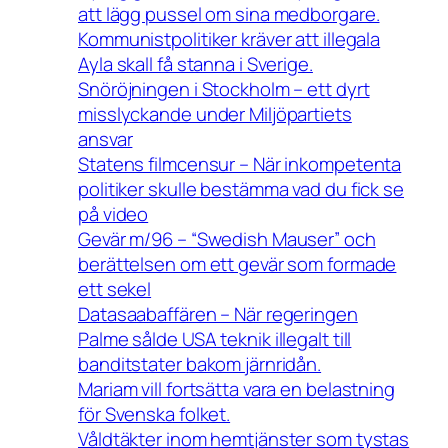
att lägg pussel om sina medborgare.
Kommunistpolitiker kräver att illegala
Ayla skall få stanna i Sverige.
Snöröjningen i Stockholm – ett dyrt
misslyckande under Miljöpartiets
ansvar
Statens filmcensur – När inkompetenta
politiker skulle bestämma vad du fick se
på video
Gevär m/96 – “Swedish Mauser” och
berättelsen om ett gevär som formade
ett sekel
Datasaabaffären – När regeringen
Palme sålde USA teknik illegalt till
banditstater bakom järnridån.
Mariam vill fortsätta vara en belastning
för Svenska folket.
Våldtäkter inom hemtjänster som tystas