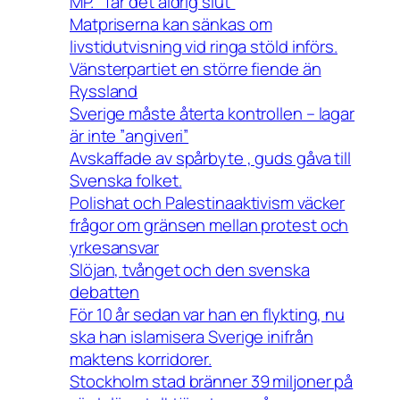
MP. ”Tar det aldrig slut”
Matpriserna kan sänkas om
livstidutvisning vid ringa stöld införs.
Vänsterpartiet en större fiende än
Ryssland
Sverige måste återta kontrollen – lagar
är inte ”angiveri”
Avskaffade av spårbyte , guds gåva till
Svenska folket.
Polishat och Palestinaaktivism väcker
frågor om gränsen mellan protest och
yrkesansvar
Slöjan, tvånget och den svenska
debatten
För 10 år sedan var han en flykting, nu
ska han islamisera Sverige inifrån
maktens korridorer.
Stockholm stad bränner 39 miljoner på