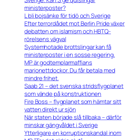
ministerposter?
L bli bojsänke för tidö och Sverige
Efter terrordådet mot Berlin Pride växer
debatten om islamism och HBTQ-
rörelsens vägval
Systemhotade brottslingar kan få
ministerposter i en sosse regering.
MP är godtemplarmaffians
marionettdockor. Du får betala med
mindre frihet.
Saab 21 – det svenska stridsflygplanet
som vände på konstruktionen
Fire Boss – flygplanet som hämtar sitt
vatten direkt ur sjön
När staten började slå tillbaka – därför
minskar gängvåldet i Sverige
Ytterligare en korruptionskandal inom