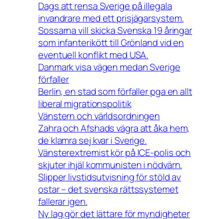
Dags att rensa Sverige på illegala
invandrare med ett prisjägarsystem.
Sossarna vill skicka Svenska 19 åringar
som infanterikött till Grönland vid en
eventuell konflikt med USA.
Danmark visa vägen medan Sverige
förfaller
Berlin, en stad som förfaller pga en allt
liberal migrationspolitik
Vänstern och världsordningen
Zahra och Afshads vägra att åka hem,
de klamra sej kvar i Sverige.
Vänsterextremist kör på ICE-polis och
skjuter ihjäl kommunisten i nödvärn.
Slipper livstidsutvisning för stöld av
ostar – det svenska rättssystemet
fallerar igen.
Ny lag gör det lättare för myndigheter