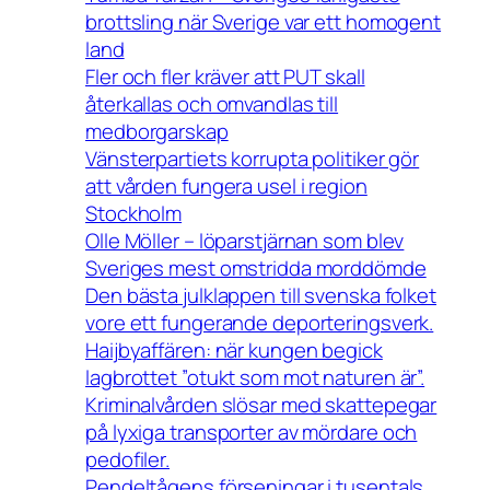
brottsling när Sverige var ett homogent
land
Fler och fler kräver att PUT skall
återkallas och omvandlas till
medborgarskap
Vänsterpartiets korrupta politiker gör
att vården fungera usel i region
Stockholm
Olle Möller – löparstjärnan som blev
Sveriges mest omstridda morddömde
Den bästa julklappen till svenska folket
vore ett fungerande deporteringsverk.
Haijbyaffären: när kungen begick
lagbrottet ”otukt som mot naturen är”.
Kriminalvården slösar med skattepegar
på lyxiga transporter av mördare och
pedofiler.
Pendeltågens förseningar i tusentals