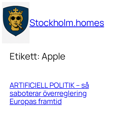
Hoppa
till
innehåll
Stockholm.homes
Etikett:
Apple
ARTIFICIELL POLITIK – så
saboterar överreglering
Europas framtid