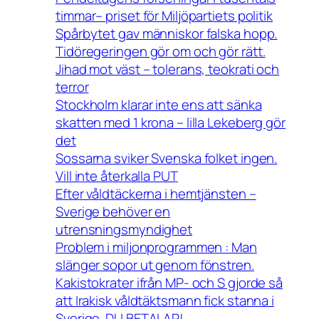
timmar– priset för Miljöpartiets politik
Spårbytet gav människor falska hopp.
Tidöregeringen gör om och gör rätt.
Jihad mot väst – tolerans, teokrati och
terror
Stockholm klarar inte ens att sänka
skatten med 1 krona – lilla Lekeberg gör
det
Sossarna sviker Svenska folket ingen.
Vill inte återkalla PUT
Efter våldtäckerna i hemtjänsten –
Sverige behöver en
utrensningsmyndighet
Problem i miljonprogrammen : Man
slänger sopor ut genom fönstren.
Kakistokrater ifrån MP- och S gjorde så
att Irakisk våldtäktsmann fick stanna i
Sverige. DU BETALAR!