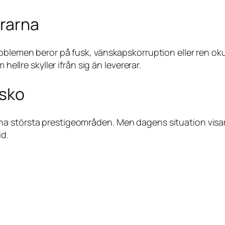
orarna
roblemen beror på fusk, vänskapskorruption eller ren o
hellre skyller ifrån sig än levererar.
asko
av sina största prestigeområden. Men dagens situation visar
id.