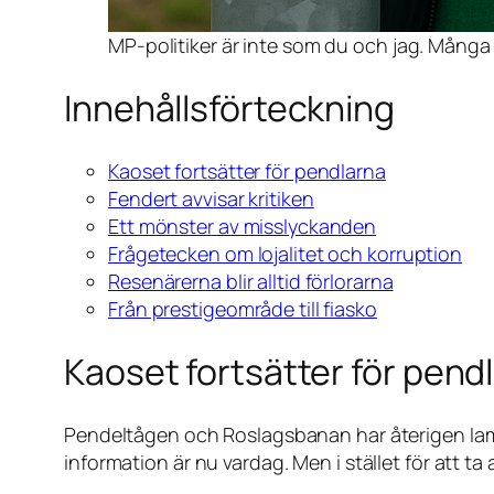
MP-politiker är inte som du och jag. Många MP
Innehållsförteckning
Kaoset fortsätter för pendlarna
Fendert avvisar kritiken
Ett mönster av misslyckanden
Frågetecken om lojalitet och korruption
Resenärerna blir alltid förlorarna
Från prestigeområde till fiasko
Kaoset fortsätter för pend
Pendeltågen och Roslagsbanan har återigen lams
information är nu vardag. Men i stället för att ta