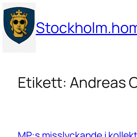
Hoppa
till
Stockholm.ho
innehåll
Etikett:
Andreas C
MP:s misslyckande i kollekt