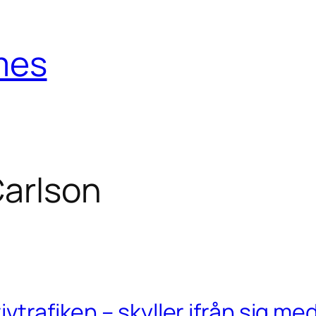
mes
arlson
ivtrafiken – skyller ifrån sig 