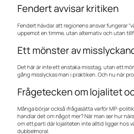
Fendert avvisar kritiken
Fendert hävdar att regionens ansvar fungerar ”vä
uppemot en timme, utan alternativ och utan tillfö
Ett mönster av misslyckan
Det här är inte ett enstaka misstag, utan ett mö
gång misslyckas man i praktiken. Och nu när pro
Frågetecken om lojalitet o
Många börjar också ifrågasätta varför MP-politi
handlar det om något mer? När man ser hur nära v
om ett parti där lojaliteten inte alltid ligger ho
dubbelmoral.