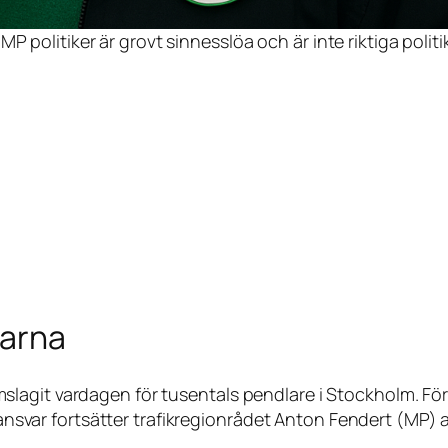
 politiker är grovt sinnesslöa och är inte riktiga politi
larna
lagit vardagen för tusentals pendlare i Stockholm. För
 ansvar fortsätter trafikregionrådet Anton Fendert (MP) a