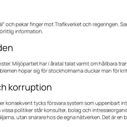
l” och pekar finger mot Trafikverket och regeringen. Samt
rlitlig information.
den
nster. Miljöpartiet har i åratal talat varmt om hållbara 
blemen hopar sig för stockholmarna duckar man för krit
ch korruption
ker konsekvent tycks försvara system som uppenbart inte
issa politiker står konsulter, bolag och intresseorganis
s väljarna, utan snarare hos de egna nätverken. Det är en