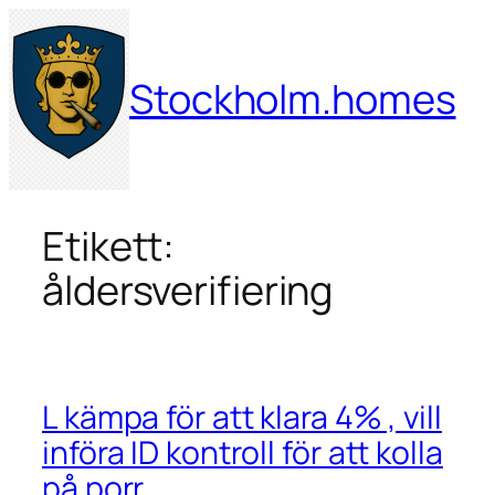
Hoppa
till
innehåll
Stockholm.homes
Etikett:
åldersverifiering
L kämpa för att klara 4% , vill
införa ID kontroll för att kolla
på porr.