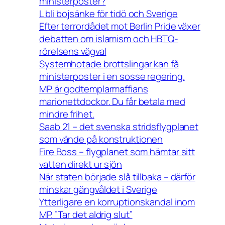
ministerposter?
L bli bojsänke för tidö och Sverige
Efter terrordådet mot Berlin Pride växer
debatten om islamism och HBTQ-
rörelsens vägval
Systemhotade brottslingar kan få
ministerposter i en sosse regering.
MP är godtemplarmaffians
marionettdockor. Du får betala med
mindre frihet.
Saab 21 – det svenska stridsflygplanet
som vände på konstruktionen
Fire Boss – flygplanet som hämtar sitt
vatten direkt ur sjön
När staten började slå tillbaka – därför
minskar gängvåldet i Sverige
Ytterligare en korruptionskandal inom
MP. ”Tar det aldrig slut”