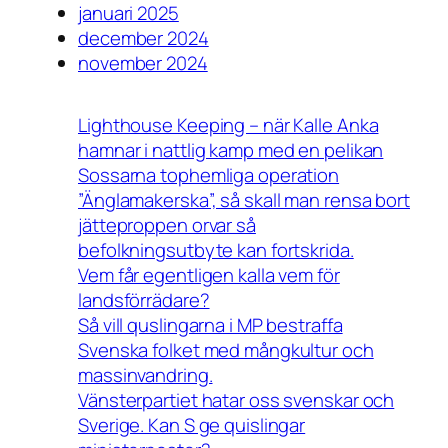
januari 2025
december 2024
november 2024
Lighthouse Keeping – när Kalle Anka
hamnar i nattlig kamp med en pelikan
Sossarna tophemliga operation
”Änglamakerska”, så skall man rensa bort
jätteproppen orvar så
befolkningsutbyte kan fortskrida.
Vem får egentligen kalla vem för
landsförrädare?
Så vill quslingarna i MP bestraffa
Svenska folket med mångkultur och
massinvandring.
Vänsterpartiet hatar oss svenskar och
Sverige. Kan S ge quislingar