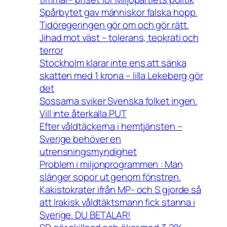
Spårbytet gav människor falska hopp.
Tidöregeringen gör om och gör rätt.
Jihad mot väst – tolerans, teokrati och
terror
Stockholm klarar inte ens att sänka
skatten med 1 krona – lilla Lekeberg gör
det
Sossarna sviker Svenska folket ingen.
Vill inte återkalla PUT
Efter våldtäckerna i hemtjänsten –
Sverige behöver en
utrensningsmyndighet
Problem i miljonprogrammen : Man
slänger sopor ut genom fönstren.
Kakistokrater ifrån MP- och S gjorde så
att Irakisk våldtäktsmann fick stanna i
Sverige. DU BETALAR!