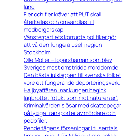
land
Fler och fler kräver att PUT skall
återkallas och omvandlas till
medborgarskap
Vänsterpartiets korrupta politiker gör
att vården fungera usel i region
Stockholm
Olle Möller – löparstjärnan som blev
Sveriges mest omstridda morddömde
Den bästa julklappen till svenska folket
vore ett fungerande deporteringsverk.
Haijbyaffären: när kungen begick
lagbrottet ”otukt som mot naturen är”.
Kriminalvården slösar med skattepegar
på lyxiga transporter av mördare och
pedofiler.
Pendeltågens förseningar i tusentals
timmar– priset för Miljöpartiets politik