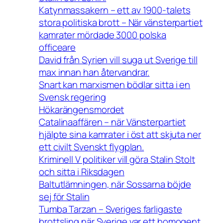
Katynmassakern – ett av 1900-talets
stora politiska brott – När vänsterpartiet
kamrater mördade 3000 polska
officeare
David från Syrien vill suga ut Sverige till
max innan han återvandrar.
Snart kan marxismen bödlar sitta i en
Svensk regering
Hökarängensmordet
Catalinaaffären – när Vänsterpartiet
hjälpte sina kamrater i öst att skjuta ner
ett civilt Svenskt flygplan.
Kriminell V politiker vill göra Stalin Stolt
och sitta i Riksdagen
Baltutlämningen, när Sossarna böjde
sej för Stalin
Tumba Tarzan – Sveriges farligaste
brottsling när Sverige var ett homogent