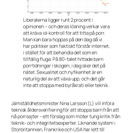
Liberalerna ligger runt 2 procent i
opinionen – och deras lösning verkar vara
att kräva id-kontroll för att titta på porr.
Man kan bara hoppas på den dag då vi
har politiker som faktiskt förstår internet,
i stället för att behandla det som en
tillfällig fluga. På 80-talet hittade barn
porrtidningar i skogen; i dag sker det på
nätet. Sexualitet och nyfikenhet är en
naturlig del av att växa upp, och det går
inte att stoppa med byråkrati eller teknik.
Jämställdhetsminister Nina Larsson (L) vill införa
teknisk åldersverifiering för att stoppa barn från att
nå porrsajter – ett förslag som möter tung kritik från
teknik- och integritetsexperter. Liknande system i
Storbritannien, Frankrike och USA har lett till