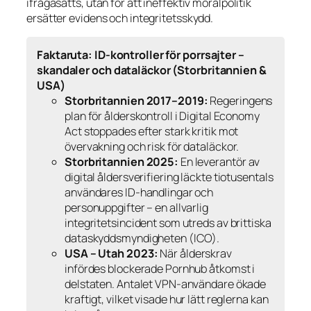
ifrågasätts, utan för att ineffektiv moralpolitik
ersätter evidens och integritetsskydd.
Faktaruta: ID-kontroller för porrsajter –
skandaler och dataläckor (Storbritannien &
USA)
Storbritannien 2017–2019:
Regeringens
plan för ålderskontroll i Digital Economy
Act stoppades efter stark kritik mot
övervakning och risk för dataläckor.
Storbritannien 2025:
En leverantör av
digital åldersverifiering läckte tiotusentals
användares ID-handlingar och
personuppgifter – en allvarlig
integritetsincident som utreds av brittiska
dataskyddsmyndigheten (ICO).
USA – Utah 2023:
När ålderskrav
infördes blockerade Pornhub åtkomst i
delstaten. Antalet VPN-användare ökade
kraftigt, vilket visade hur lätt reglerna kan