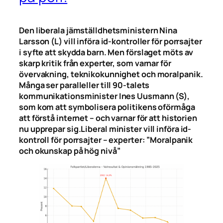
Den liberala jämställdhetsministern Nina
Larsson (L) vill införa id-kontroller för porrsajter
i syfte att skydda barn. Men förslaget möts av
skarp kritik från experter, som varnar för
övervakning, teknikokunnighet och moralpanik.
Många ser paralleller till 90-talets
kommunikationsminister Ines Uusmann (S),
som kom att symbolisera politikens oförmåga
att förstå internet – och varnar för att historien
nu upprepar sig.
Liberal minister vill införa id-
kontroll för porrsajter – experter: ”Moralpanik
och okunskap på hög nivå”