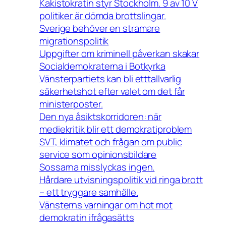
Kakistokratin styr Stockholm. 9 av 10 V
politiker är dömda brottslingar.
Sverige behöver en stramare
migrationspolitik
Uppgifter om kriminell påverkan skakar
Socialdemokraterna i Botkyrka
Vänsterpartiets kan bli etttallvarlig
säkerhetshot efter valet om det får
ministerposter.
Den nya åsiktskorridoren: när
mediekritik blir ett demokratiproblem
SVT, klimatet och frågan om public
service som opinionsbildare
Sossarna misslyckas ingen.
Hårdare utvisningspolitik vid ringa brott
– ett tryggare samhälle.
Vänsterns varningar om hot mot
demokratin ifrågasätts