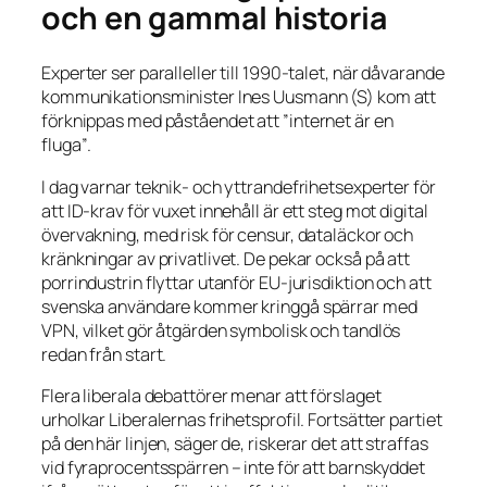
och en gammal historia
Experter ser paralleller till 1990-talet, när dåvarande
kommunikationsminister Ines Uusmann (S) kom att
förknippas med påståendet att
”internet är en
fluga”
.
I dag varnar teknik- och yttrandefrihetsexperter för
att ID-krav för vuxet innehåll är ett steg mot digital
övervakning, med risk för censur, dataläckor och
kränkningar av privatlivet. De pekar också på att
porrindustrin flyttar utanför EU-jurisdiktion och att
svenska användare kommer kringgå spärrar med
VPN, vilket gör åtgärden symbolisk och tandlös
redan från start.
Flera liberala debattörer menar att förslaget
urholkar Liberalernas frihetsprofil. Fortsätter partiet
på den här linjen, säger de, riskerar det att straffas
vid fyraprocentsspärren – inte för att barnskyddet