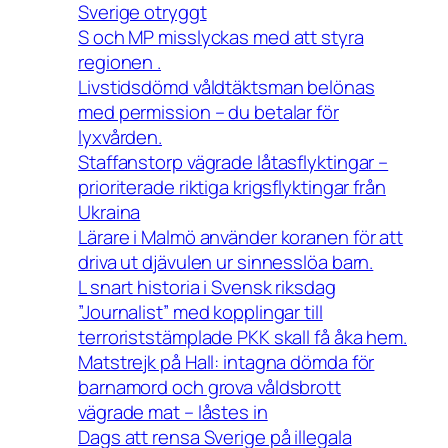
Sverige otryggt
S och MP misslyckas med att styra
regionen .
Livstidsdömd våldtäktsman belönas
med permission – du betalar för
lyxvården.
Staffanstorp vägrade låtasflyktingar –
prioriterade riktiga krigsflyktingar från
Ukraina
Lärare i Malmö använder koranen för att
driva ut djävulen ur sinnesslöa barn.
L snart historia i Svensk riksdag
”Journalist” med kopplingar till
terroriststämplade PKK skall få åka hem.
Matstrejk på Hall: intagna dömda för
barnamord och grova våldsbrott
vägrade mat – låstes in
Dags att rensa Sverige på illegala