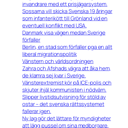
invandrare med ett prisjägarsystem.
Sossarna vill skicka Svenska 19 åringar
som infanterikött till Grönland vid en
eventuell konflikt med USA.
Danmark visa vägen medan Sverige
förfaller
Berlin, en stad som förfaller pga en allt
liberal migrationspolitik
Vänstern och världsordningen
Zahra och Afshads vägra att åka hem,
de klamra sej kvar i Sverige.
Vänsterextremist kör på ICE-polis och
skjuter ihjäl kommunisten i nödvärn.
Slipper livstidsutvisning för stöld av
ostar – det svenska rättssystemet
fallerar igen.
Ny lag gör det lättare för myndigheter
att lägg pussel om sina medborgare.