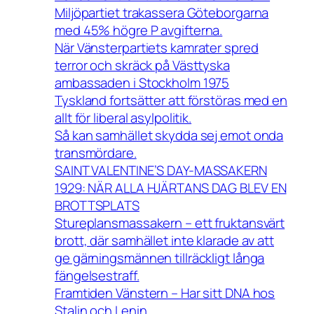
Miljöpartiet trakassera Göteborgarna
med 45% högre P avgifterna.
När Vänsterpartiets kamrater spred
terror och skräck på Västtyska
ambassaden i Stockholm 1975
Tyskland fortsätter att förstöras med en
allt för liberal asylpolitik.
Så kan samhället skydda sej emot onda
transmördare.
SAINT VALENTINE’S DAY-MASSAKERN
1929: NÄR ALLA HJÄRTANS DAG BLEV EN
BROTTSPLATS
Stureplansmassakern – ett fruktansvärt
brott, där samhället inte klarade av att
ge gärningsmännen tillräckligt långa
fängelsestraff.
Framtiden Vänstern – Har sitt DNA hos
Stalin och Lenin.