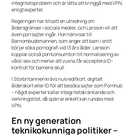
integritetsproblem och är lätta att kringgå med VPN,
enligt experter.
Regeringen har tillsatt en utredning om
åldersgränser i sociala medier, och Larsson vill att
även porrsajter ingår. Hon hänvisar till
Barnombudsmannen, som anger att barn i snitt
börjar söka pornografi vid 13 års ålder. Larsson
kopplar också porrkonsumtion till normalisering av
våld i sex och menar att vuxna får acceptera ID-
kontroll för barnens skull.
I Storbritannien krävs nu kreditkort, digitalt
ålderskort eller ID för att besöka sajter som Pornhub
– något experter kallar integritetskränkande och
verkningslöst, då spärrar enkelt kan rundas med
VPN.
En ny generation
teknikokunniga politiker –