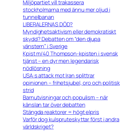
Miljöpartiet vill trakassera
stockholmarna med ännu mer oljud i
tunnelbanan
LIBERALERNAS DÖD?
Myndighetsaktivism eller demokratiskt
skydd? Debatten om “den djupa
vänstern” i Sverige
Kpist m/40 Thompson-kpisten i svensk
tjänst – en dyr men legendarisk
nödlösning
USA:s attack mot Iran splittrar
opinionen – frihetsjubel, oro och politisk
strid
Barnutvisningar och populism – när
känslan tar över debatten
Stängda reaktorer = högt elpris
Varför dog kulspruteskyttar först i andra
världskriget?