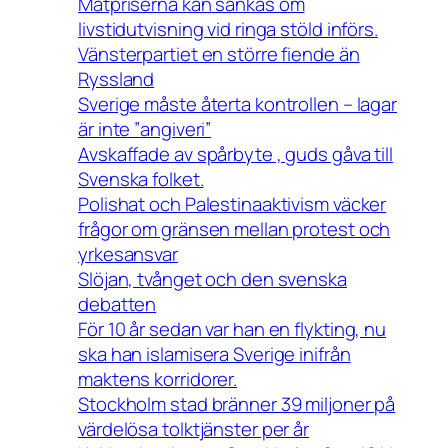
Matpriserna kan sänkas om
livstidutvisning vid ringa stöld införs.
Vänsterpartiet en större fiende än
Ryssland
Sverige måste återta kontrollen – lagar
är inte ”angiveri”
Avskaffade av spårbyte , guds gåva till
Svenska folket.
Polishat och Palestinaaktivism väcker
frågor om gränsen mellan protest och
yrkesansvar
Slöjan, tvånget och den svenska
debatten
För 10 år sedan var han en flykting, nu
ska han islamisera Sverige inifrån
maktens korridorer.
Stockholm stad bränner 39 miljoner på
värdelösa tolktjänster per år