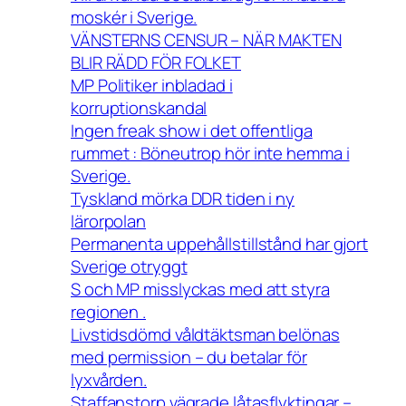
moskér i Sverige.
VÄNSTERNS CENSUR – NÄR MAKTEN
BLIR RÄDD FÖR FOLKET
MP Politiker inbladad i
korruptionskandal
Ingen freak show i det offentliga
rummet : Böneutrop hör inte hemma i
Sverige.
Tyskland mörka DDR tiden i ny
lärorpolan
Permanenta uppehållstillstånd har gjort
Sverige otryggt
S och MP misslyckas med att styra
regionen .
Livstidsdömd våldtäktsman belönas
med permission – du betalar för
lyxvården.
Staffanstorp vägrade låtasflyktingar –