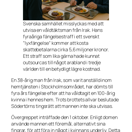
Svenska samhället misslyckas med att
utvisa en våldtäktsman från Irak. Hans
fyraåriga fängelsestraff i ett svenskt
”lyxfängelse” kommer att kosta
skattebetalarna cirka 5,6 miljoner kronor.
Ett straff som lika gärna hade kunnat
outsourcas till något arabland i tredje
världen till en betydligt lägre kostnad.
En 38-årig man från Irak, som varit anställd inom
hemtjänsten i Stockholmsområdet, har dömts till
fyra års fängelse efter att ha våldtagit en 100-årig
kvinna i hennes hem. Trots brottets allvar beslutade
Södertörns tingsrätt att mannen inte ska utvisas.
Övergreppet inträffade den 1 oktober. Enligt domen
använde mannen ett föremål, alternativt sina
fingrar, för att föra in något i kvinnans underliv. Detta