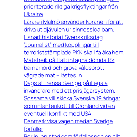
prioriterade riktiga krigsflyktingar från
Ukraina
Lärare i Malmö använder koranen för att
driva ut djävulen ur sinnesslöa barn.
L snart historia i Svensk riksdag
”Journalist” med kopplingar till
terroriststämplade PKK skall få åka hem.
Matstrejk på Hall: intagna dömda för
barnamord och grova våldsbrott
vägrade mat – låstes in
Dags att rensa Sverige på illegala
invandrare med ett prisjägarsystem.
Sossarna vill skicka Svenska 19 åringar
som infanterikött till Grönland vid en
eventuell konflikt med USA.
Danmark visa vägen medan Sverige
förfaller
Berlin, en stad som förfaller pga en allt