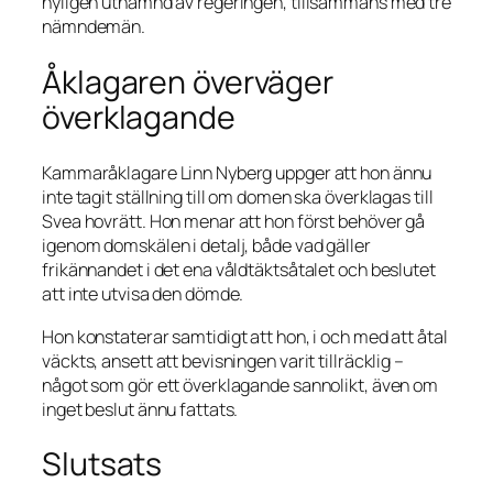
nyligen utnämnd av regeringen, tillsammans med tre
nämndemän.
Åklagaren överväger
överklagande
Kammaråklagare Linn Nyberg uppger att hon ännu
inte tagit ställning till om domen ska överklagas till
Svea hovrätt. Hon menar att hon först behöver gå
igenom domskälen i detalj, både vad gäller
frikännandet i det ena våldtäktsåtalet och beslutet
att inte utvisa den dömde.
Hon konstaterar samtidigt att hon, i och med att åtal
väckts, ansett att bevisningen varit tillräcklig –
något som gör ett överklagande sannolikt, även om
inget beslut ännu fattats.
Slutsats