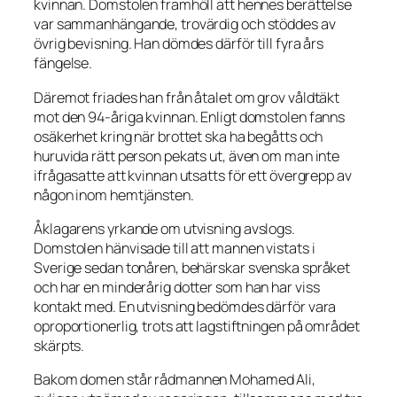
kvinnan. Domstolen framhöll att hennes berättelse
var sammanhängande, trovärdig och stöddes av
övrig bevisning. Han dömdes därför till fyra års
fängelse.
Däremot friades han från åtalet om grov våldtäkt
mot den 94-åriga kvinnan. Enligt domstolen fanns
osäkerhet kring när brottet ska ha begåtts och
huruvida rätt person pekats ut, även om man inte
ifrågasatte att kvinnan utsatts för ett övergrepp av
någon inom hemtjänsten.
Åklagarens yrkande om utvisning avslogs.
Domstolen hänvisade till att mannen vistats i
Sverige sedan tonåren, behärskar svenska språket
och har en minderårig dotter som han har viss
kontakt med. En utvisning bedömdes därför vara
oproportionerlig, trots att lagstiftningen på området
skärpts.
Bakom domen står rådmannen Mohamed Ali,