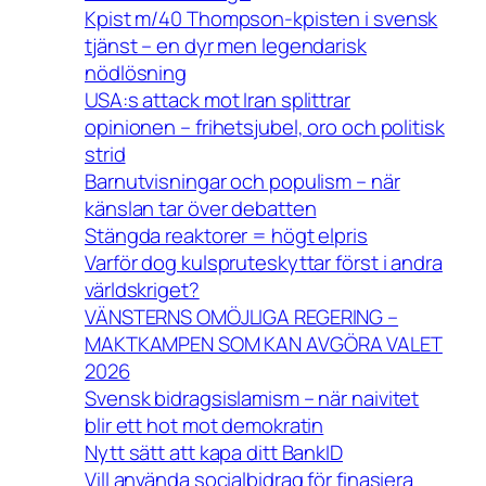
Kpist m/40 Thompson-kpisten i svensk
tjänst – en dyr men legendarisk
nödlösning
USA:s attack mot Iran splittrar
opinionen – frihetsjubel, oro och politisk
strid
Barnutvisningar och populism – när
känslan tar över debatten
Stängda reaktorer = högt elpris
Varför dog kulspruteskyttar först i andra
världskriget?
VÄNSTERNS OMÖJLIGA REGERING –
MAKTKAMPEN SOM KAN AVGÖRA VALET
2026
Svensk bidragsislamism – när naivitet
blir ett hot mot demokratin
Nytt sätt att kapa ditt BankID
Vill använda socialbidrag för finasiera