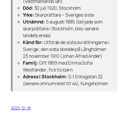
(Västmanlands län)
Död:
30 juli 1920, Stockholm
Yrke:
Skarprättare – Sveriges siste
Utnämnd:
5 augusti 1885 (började som
skarprättare i Stockholm, blev senare
landets enda)
Känd för:
Utförde de sista avrättningarna i
Sverige; den sista skedde på Långholmen
23 november 1910 (Johan Alfred Ander)
Familj:
Gift 1869 med Emma Sofia
Westlander; fick tio barn
Adress i Stockholm:
S:t Eriksgatan 22
(senare omnumrerat till 44), Kungsholmen
2025-12-18