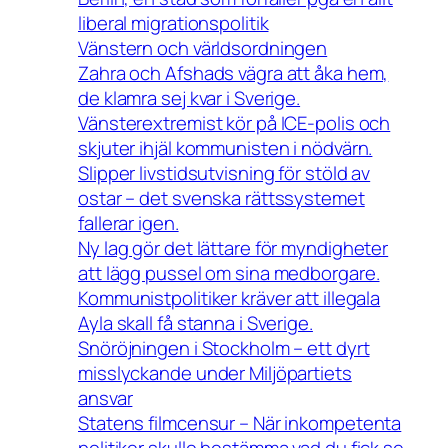
liberal migrationspolitik
Vänstern och världsordningen
Zahra och Afshads vägra att åka hem,
de klamra sej kvar i Sverige.
Vänsterextremist kör på ICE-polis och
skjuter ihjäl kommunisten i nödvärn.
Slipper livstidsutvisning för stöld av
ostar – det svenska rättssystemet
fallerar igen.
Ny lag gör det lättare för myndigheter
att lägg pussel om sina medborgare.
Kommunistpolitiker kräver att illegala
Ayla skall få stanna i Sverige.
Snöröjningen i Stockholm – ett dyrt
misslyckande under Miljöpartiets
ansvar
Statens filmcensur – När inkompetenta
politiker skulle bestämma vad du fick se