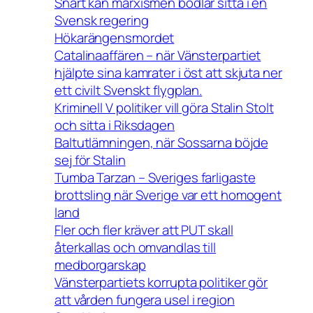
Snart kan marxismen bödlar sitta i en
Svensk regering
Hökarängensmordet
Catalinaaffären – när Vänsterpartiet
hjälpte sina kamrater i öst att skjuta ner
ett civilt Svenskt flygplan.
Kriminell V politiker vill göra Stalin Stolt
och sitta i Riksdagen
Baltutlämningen, när Sossarna böjde
sej för Stalin
Tumba Tarzan – Sveriges farligaste
brottsling när Sverige var ett homogent
land
Fler och fler kräver att PUT skall
återkallas och omvandlas till
medborgarskap
Vänsterpartiets korrupta politiker gör
att vården fungera usel i region