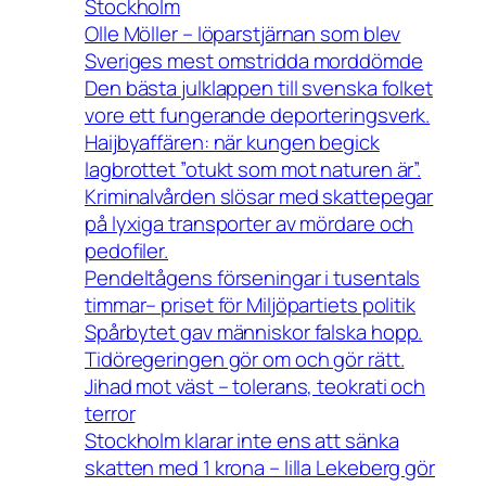
Stockholm
Olle Möller – löparstjärnan som blev
Sveriges mest omstridda morddömde
Den bästa julklappen till svenska folket
vore ett fungerande deporteringsverk.
Haijbyaffären: när kungen begick
lagbrottet ”otukt som mot naturen är”.
Kriminalvården slösar med skattepegar
på lyxiga transporter av mördare och
pedofiler.
Pendeltågens förseningar i tusentals
timmar– priset för Miljöpartiets politik
Spårbytet gav människor falska hopp.
Tidöregeringen gör om och gör rätt.
Jihad mot väst – tolerans, teokrati och
terror
Stockholm klarar inte ens att sänka
skatten med 1 krona – lilla Lekeberg gör