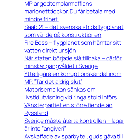
MP är godtemplarmaffians
marionettdockor. Du får betala med
mindre frihet.
Saab 21 – det svenska stridsflygplanet
som vände på konstruktionen
Fire Boss – flygplanet som hämtar sitt
vatten direkt ur sjön
När staten började slå tillbaka – därför
minskar gängvåldet i Sverige
Ytterligare en korruptionskandal inom
MP. ”Tar det aldrig slut”
Matpriserna kan sänkas om
livstidutvisning vid ringa stöld införs.
Vänsterpartiet en större fiende än
Ryssland
Sverige måste återta kontrollen – lagar
är inte ”angiveri”
Avskaffade av spårbyte , guds gåva till