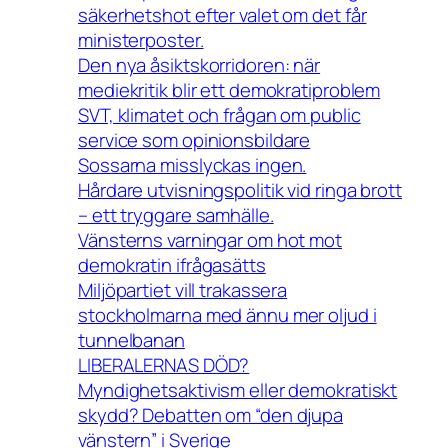
säkerhetshot efter valet om det får
ministerposter.
Den nya åsiktskorridoren: när
mediekritik blir ett demokratiproblem
SVT, klimatet och frågan om public
service som opinionsbildare
Sossarna misslyckas ingen.
Hårdare utvisningspolitik vid ringa brott
– ett tryggare samhälle.
Vänsterns varningar om hot mot
demokratin ifrågasätts
Miljöpartiet vill trakassera
stockholmarna med ännu mer oljud i
tunnelbanan
LIBERALERNAS DÖD?
Myndighetsaktivism eller demokratiskt
skydd? Debatten om “den djupa
vänstern” i Sverige