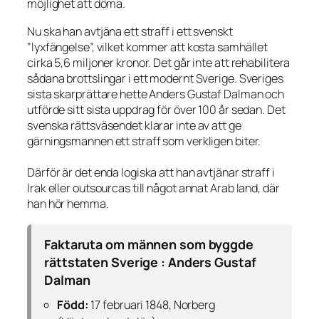
möjlighet att döma.
Nu ska han avtjäna ett straff i ett svenskt
”lyxfängelse”, vilket kommer att kosta samhället
cirka 5,6 miljoner kronor. Det går inte att rehabilitera
sådana brottslingar i ett modernt Sverige. Sveriges
sista skarprättare hette Anders Gustaf Dalman och
utförde sitt sista uppdrag för över 100 år sedan. Det
svenska rättsväsendet klarar inte av att ge
gärningsmannen ett straff som verkligen biter.
Därför är det enda logiska att han avtjänar straff i
Irak eller outsourcas till något annat Arab land, där
han hör hemma.
Faktaruta om männen som byggde
rättstaten Sverige : Anders Gustaf
Dalman
Född:
17 februari 1848, Norberg