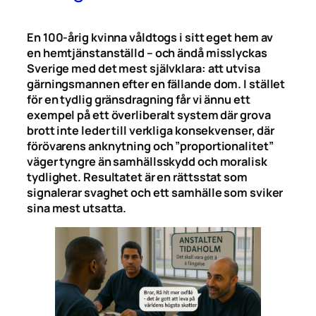
En 100-årig kvinna våldtogs i sitt eget hem av
en hemtjänstanställd – och ändå misslyckas
Sverige med det mest självklara: att utvisa
gärningsmannen efter en fällande dom. I stället
för en tydlig gränsdragning får vi ännu ett
exempel på ett överliberalt system där grova
brott inte leder till verkliga konsekvenser, där
förövarens anknytning och ”proportionalitet”
väger tyngre än samhällsskydd och moralisk
tydlighet. Resultatet är en rättsstat som
signalerar svaghet och ett samhälle som sviker
sina mest utsatta.