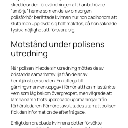
skedde under förevändningen att han behövde
”smörja” henne som en del av omsorgen. I
polisförhör berättade kvinnan hur hon bad honom att
sluta men upplevde sig helt maktlös, då hon saknade
fysisk möjlighet att försvara sig.
Motstånd under polisens
utredning
När polisen inledde sin utredning möttes de av
bristande samarbetsvilja från delar av
hemtjänstpersonalen. En kollega till
gärningsmannen uppgav i förhör att hon misstänkte
vem som låg bakom övergreppet, men vägrade att
lämna namn trots upprepade uppmaningar från
förhörsledaren. Förhöret avslutades utan att polisen
fick den information de efterfrågade.
Enligt den drabbade kvinnans dotter försökte