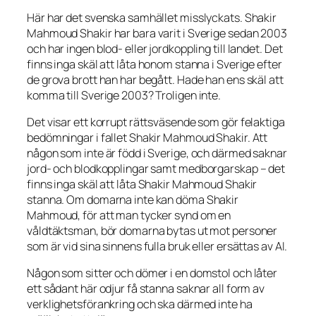
Här har det svenska samhället misslyckats. Shakir
Mahmoud Shakir har bara varit i Sverige sedan 2003
och har ingen blod- eller jordkoppling till landet. Det
finns inga skäl att låta honom stanna i Sverige efter
de grova brott han har begått. Hade han ens skäl att
komma till Sverige 2003? Troligen inte.
Det visar ett korrupt rättsväsende som gör felaktiga
bedömningar i fallet Shakir Mahmoud Shakir. Att
någon som inte är född i Sverige, och därmed saknar
jord- och blodkopplingar samt medborgarskap – det
finns inga skäl att låta Shakir Mahmoud Shakir
stanna. Om domarna inte kan döma Shakir
Mahmoud, för att man tycker synd om en
våldtäktsman, bör domarna bytas ut mot personer
som är vid sina sinnens fulla bruk eller ersättas av AI.
Någon som sitter och dömer i en domstol och låter
ett sådant här odjur få stanna saknar all form av
verklighetsförankring och ska därmed inte ha