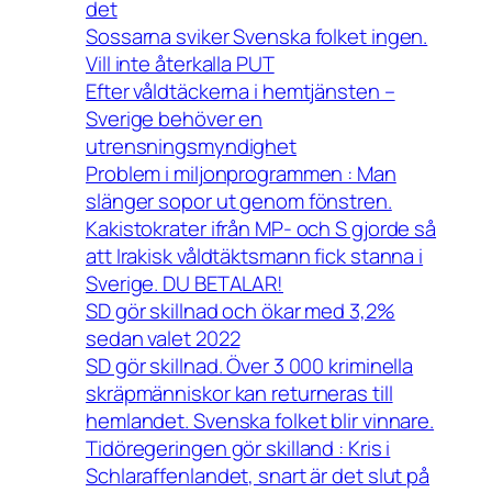
det
Sossarna sviker Svenska folket ingen.
Vill inte återkalla PUT
Efter våldtäckerna i hemtjänsten –
Sverige behöver en
utrensningsmyndighet
Problem i miljonprogrammen : Man
slänger sopor ut genom fönstren.
Kakistokrater ifrån MP- och S gjorde så
att Irakisk våldtäktsmann fick stanna i
Sverige. DU BETALAR!
SD gör skillnad och ökar med 3,2%
sedan valet 2022
SD gör skillnad. Över 3 000 kriminella
skräpmänniskor kan returneras till
hemlandet. Svenska folket blir vinnare.
Tidöregeringen gör skilland : Kris i
Schlaraffenlandet, snart är det slut på