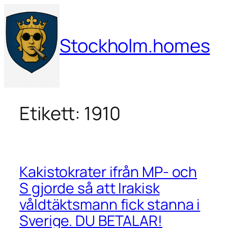
Hoppa
till
innehåll
Stockholm.homes
Etikett:
1910
Kakistokrater ifrån MP- och
S gjorde så att Irakisk
våldtäktsmann fick stanna i
Sverige. DU BETALAR!