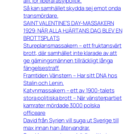
allt för liberal asylpolitik.
Så kan samhället skydda sej emot onda
transmördare.
SAINT VALENTINE’S DAY-MASSAKERN
1929: NÄR ALLA HJÄRTANS DAG BLEV EN
BROTTSPLATS
Stureplansmassakern – ett fruktansvärt
brott, där samhället inte klarade av att
ge gärningsmännen tillräckligt långa
fängelsestraff.
Framtiden Vänstern – Har sitt DNA hos
Stalin och Lenin.
Katynmassakern – ett av 1900-talets
stora politiska brott – När vänsterpartiet
kamrater mördade 3000 polska
officeare
David från Syrien vill suga ut Sverige till
max innan han återvandrar.