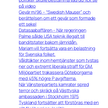
på video
Gevär m/96 – “Swedish Mauser” och
berättelsen om ett gevär som formade
ett sekel
Datasaabaffären – När regeringen
Palme sålde USA teknik illegalt till
banditstater bakom järnridån.
Mariam vill fortsätta vara en belastning
för Svenska folket.
Våldtäkter inom hemtjänster som tystas
ner och extremt liberala straff för GM.
Miljöpartiet trakassera Göteborgarna
med 45% högre P avgifterna.
När Vänsterpartiets kamrater spred
terror och skräck på Västtyska
ambassaden i Stockholm 1975
Tyskland fortsätter att förstöras med en