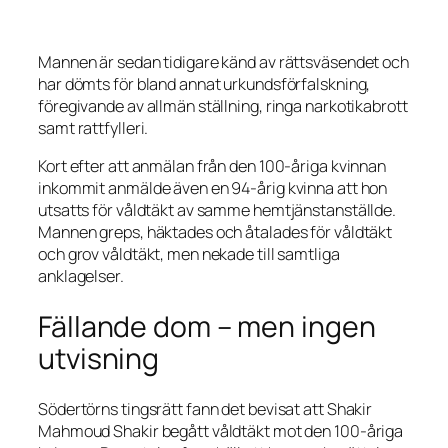
Mannen är sedan tidigare känd av rättsväsendet och
har dömts för bland annat urkundsförfalskning,
föregivande av allmän ställning, ringa narkotikabrott
samt rattfylleri.
Kort efter att anmälan från den 100-åriga kvinnan
inkommit anmälde även en 94-årig kvinna att hon
utsatts för våldtäkt av samme hemtjänstanställde.
Mannen greps, häktades och åtalades för våldtäkt
och grov våldtäkt, men nekade till samtliga
anklagelser.
Fällande dom – men ingen
utvisning
Södertörns tingsrätt fann det bevisat att Shakir
Mahmoud Shakir begått våldtäkt mot den 100-åriga