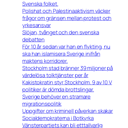
Svenska folket.
Polishat och Palestinaaktivism väcker
frågor om gränsen mellan protest och
yrkesansvar
Slöjan, tvånget och den svenska
debatten
För 10 år sedan var han en flykting, nu
ska han islamisera Sverige inifrån
maktens korridorer.
Stockholm stad bränner 39 miljoner på
värdelösa tolktjänster per år
Kakistokratin styr Stockholm. 9 av 10 V
politiker är dömda brottslingar.
Sverige behöver en stramare
migrationspolitik
Uppgifter om kriminell påverkan skakar
Socialdemokraterna i Botkyrka
Vänsterpartiets kan bli etttallvarlig