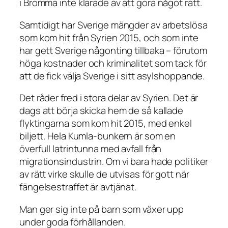
i Bromma inte klarade av att göra något rätt.
Samtidigt har Sverige mängder av arbetslösa
som kom hit från Syrien 2015, och som inte
har gett Sverige någonting tillbaka – förutom
höga kostnader och kriminalitet som tack för
att de fick välja Sverige i sitt asylshoppande.
Det råder fred i stora delar av Syrien. Det är
dags att börja skicka hem de så kallade
flyktingarna som kom hit 2015, med enkel
biljett. Hela Kumla-bunkern är som en
överfull latrintunna med avfall från
migrationsindustrin. Om vi bara hade politiker
av rätt virke skulle de utvisas för gott när
fängelsestraffet är avtjänat.
Man ger sig inte på barn som växer upp
under goda förhållanden.