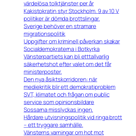
värdelösa tolktjänster per år
Kakistokratin styr Stockholm. 9 av 10 V
politiker är dömda brottslingar.
Sverige behöver en stramare
migrationspolitik
Uppgifter om kriminell påverkan skakar
Socialdemokraterna i Botkyrka
Vänsterpartiets kan bli etttallvarlig
säkerhetshot efter valet om det får
ministerposter.
Den nya åsiktskorridoren: när
mediekritik blir ett demokratiproblem
SVT, klimatet och frågan om public
service som opinionsbildare
Sossarna misslyckas ingen.
Hårdare utvisningspolitik vid ringa brott
– ett tryggare samhälle.
Vänsterns varningar om hot mot