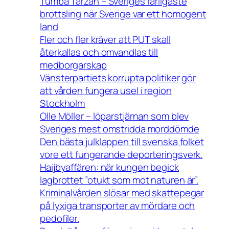
Tumba Tarzan – Sveriges farligaste
brottsling när Sverige var ett homogent
land
Fler och fler kräver att PUT skall
återkallas och omvandlas till
medborgarskap
Vänsterpartiets korrupta politiker gör
att vården fungera usel i region
Stockholm
Olle Möller – löparstjärnan som blev
Sveriges mest omstridda morddömde
Den bästa julklappen till svenska folket
vore ett fungerande deporteringsverk.
Haijbyaffären: när kungen begick
lagbrottet ”otukt som mot naturen är”.
Kriminalvården slösar med skattepegar
på lyxiga transporter av mördare och
pedofiler.