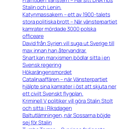
Framtiden Vänstern – Har sitt DNA hos
Stalin och Lenin.
Katynmassakern – ett av 1900-talets
stora politiska brott – När vänsterpartiet
kamrater mördade 3000 polska
officeare
David från Syrien vill suga ut Sverige till
max innan han återvandrar.
Snart kan marxismen bödlar sitta i en
Svensk regering
Hökarängensmordet
Catalinaaffären – när Vänsterpartiet
hjälpte sina kamrater i öst att skjuta ner
ett civilt Svenskt flygplan.
Kriminell V politiker vill göra Stalin Stolt
och sitta i Riksdagen
Baltutlämningen, när Sossarna böjde
sej för Stalin