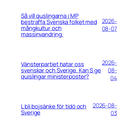
Så vill quslingarna i MP
2026-
bestraffa Svenska folket med
mångkultur och
08-07
massinvandring.
2026-
Vänsterpartiet hatar oss
08-
svenskar och Sverige. Kan S ge
quislingar ministerposter?
04
2026-08-
L bli bojsänke för tidö och
Sverige
03