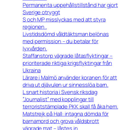
Permanenta uppehållstillstånd har gjort
Sverige otryggt
S och MP misslyckas med att styra
regionen .
Livstidsdömd våldtäktsman belönas
med permission – du betalar för
lyxvården.
Staffanstorp vägrade låtasflyktingar –
prioriterade riktiga krigsflyktingar från
Ukraina
Lärare i Malmö använder koranen för att
driva ut djävulen ur sinnesslöa barn.
L snart historia i Svensk riksdag
”Journalist” med kopplingar till
terroriststämplade PKK skall få åka hem.
Matstrejk på Hall: intagna dömda för
barnamord och grova våldsbrott
vägrade mat – låstes in