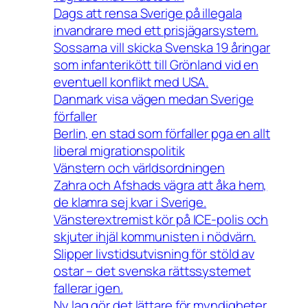
Dags att rensa Sverige på illegala
invandrare med ett prisjägarsystem.
Sossarna vill skicka Svenska 19 åringar
som infanterikött till Grönland vid en
eventuell konflikt med USA.
Danmark visa vägen medan Sverige
förfaller
Berlin, en stad som förfaller pga en allt
liberal migrationspolitik
Vänstern och världsordningen
Zahra och Afshads vägra att åka hem,
de klamra sej kvar i Sverige.
Vänsterextremist kör på ICE-polis och
skjuter ihjäl kommunisten i nödvärn.
Slipper livstidsutvisning för stöld av
ostar – det svenska rättssystemet
fallerar igen.
Ny lag gör det lättare för myndigheter