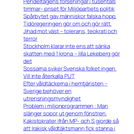
Pendeltågens förseningar i tusentals
timmar– priset för Miljöpartiets politik
Spårbytet gav människor falska hopp.
Tidöregeringen gör om och gör rätt.
Jihad mot väst – tolerans, teokrati och
terror
Stockholm klarar inte ens att sänka
skatten med 1 krona – lilla Lekeberg gör
det
Sossarna sviker Svenska folket ingen.
Vill inte återkalla PUT
Efter våldtäckerna i hemtjänsten –
Sverige behöver en
utrensningsmyndighet
Problem i miljonprogrammen : Man
slänger sopor ut genom fönstren.
Kakistokrater ifrån MP- och S gjorde så
att Irakisk våldtäktsmann fick stanna i