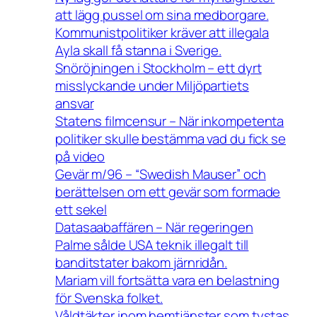
att lägg pussel om sina medborgare.
Kommunistpolitiker kräver att illegala
Ayla skall få stanna i Sverige.
Snöröjningen i Stockholm – ett dyrt
misslyckande under Miljöpartiets
ansvar
Statens filmcensur – När inkompetenta
politiker skulle bestämma vad du fick se
på video
Gevär m/96 – “Swedish Mauser” och
berättelsen om ett gevär som formade
ett sekel
Datasaabaffären – När regeringen
Palme sålde USA teknik illegalt till
banditstater bakom järnridån.
Mariam vill fortsätta vara en belastning
för Svenska folket.
Våldtäkter inom hemtjänster som tystas