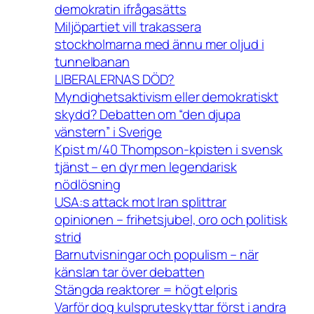
demokratin ifrågasätts
Miljöpartiet vill trakassera
stockholmarna med ännu mer oljud i
tunnelbanan
LIBERALERNAS DÖD?
Myndighetsaktivism eller demokratiskt
skydd? Debatten om “den djupa
vänstern” i Sverige
Kpist m/40 Thompson-kpisten i svensk
tjänst – en dyr men legendarisk
nödlösning
USA:s attack mot Iran splittrar
opinionen – frihetsjubel, oro och politisk
strid
Barnutvisningar och populism – när
känslan tar över debatten
Stängda reaktorer = högt elpris
Varför dog kulspruteskyttar först i andra