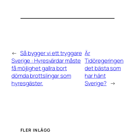
←
Så bygger vi ett tryggare
Är
Sverige : Hyresvärdar måste
Tidöregeringen
få möjlighet gallra bort
det bästa som
dömda brottslingar som
har hänt
hyresgäster.
Sverige?
→
FLER INLÄGG