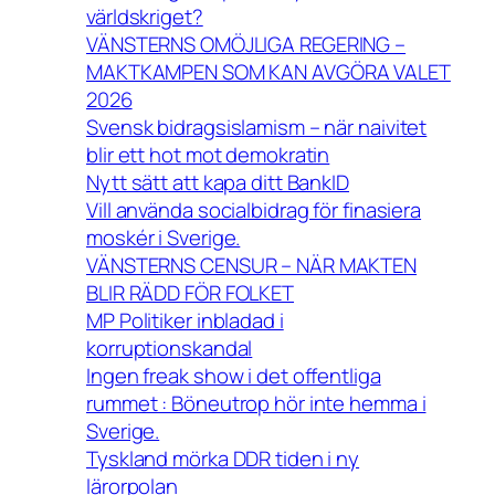
världskriget?
VÄNSTERNS OMÖJLIGA REGERING –
MAKTKAMPEN SOM KAN AVGÖRA VALET
2026
Svensk bidragsislamism – när naivitet
blir ett hot mot demokratin
Nytt sätt att kapa ditt BankID
Vill använda socialbidrag för finasiera
moskér i Sverige.
VÄNSTERNS CENSUR – NÄR MAKTEN
BLIR RÄDD FÖR FOLKET
MP Politiker inbladad i
korruptionskandal
Ingen freak show i det offentliga
rummet : Böneutrop hör inte hemma i
Sverige.
Tyskland mörka DDR tiden i ny
lärorpolan