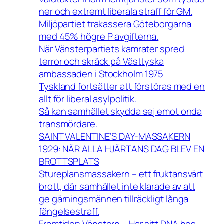
ner och extremt liberala straff för GM.
Miljöpartiet trakassera Göteborgarna
med 45% högre P avgifterna.
När Vänsterpartiets kamrater spred
terror och skräck på Västtyska
ambassaden i Stockholm 1975
Tyskland fortsätter att förstöras med en
allt för liberal asylpolitik.
Så kan samhället skydda sej emot onda
transmördare.
SAINT VALENTINE’S DAY-MASSAKERN
1929: NÄR ALLA HJÄRTANS DAG BLEV EN
BROTTSPLATS
Stureplansmassakern – ett fruktansvärt
brott, där samhället inte klarade av att
ge gärningsmännen tillräckligt långa
fängelsestraff.