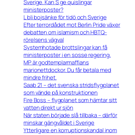
Sverige. Kan S ge quislingar
ministerposter?
L bli bojsänke för tidö och Sverige
Efter terrordådet mot Berlin Pride växer
debatten om islamism och HBTQ-
rörelsens vägval
Systemhotade brottslingar kan få
ministerposter i en sosse regering.
MP är godtemplarmaffians
marionettdockor. Du får betala med
mindre frihet.
Saab 21 – det svenska stridsflygplanet
som vände på konstruktionen
Fire Boss – flygplanet som hämtar sitt
vatten direkt ur sjön
När staten började slå tillbaka – därför
minskar gängvåldet i Sverige
Ytterligare en korruptionskandal inom