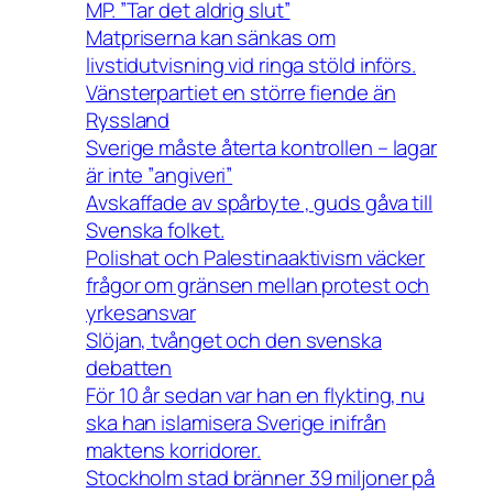
MP. ”Tar det aldrig slut”
Matpriserna kan sänkas om
livstidutvisning vid ringa stöld införs.
Vänsterpartiet en större fiende än
Ryssland
Sverige måste återta kontrollen – lagar
är inte ”angiveri”
Avskaffade av spårbyte , guds gåva till
Svenska folket.
Polishat och Palestinaaktivism väcker
frågor om gränsen mellan protest och
yrkesansvar
Slöjan, tvånget och den svenska
debatten
För 10 år sedan var han en flykting, nu
ska han islamisera Sverige inifrån
maktens korridorer.
Stockholm stad bränner 39 miljoner på