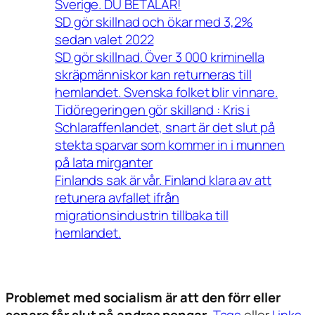
Sverige. DU BETALAR!
SD gör skillnad och ökar med 3,2%
sedan valet 2022
SD gör skillnad. Över 3 000 kriminella
skräpmänniskor kan returneras till
hemlandet. Svenska folket blir vinnare.
Tidöregeringen gör skilland : Kris i
Schlaraffenlandet, snart är det slut på
stekta sparvar som kommer in i munnen
på lata mirganter
Finlands sak är vår. Finland klara av att
retunera avfallet ifrån
migrationsindustrin tillbaka till
hemlandet.
Problemet med socialism är att den förr eller