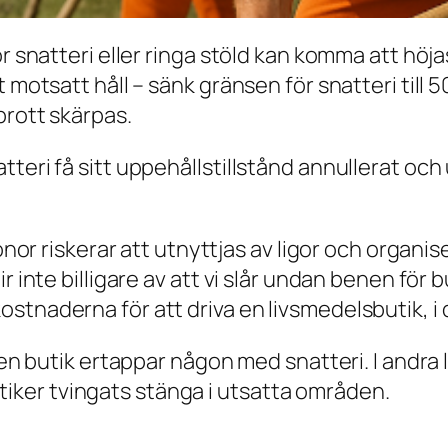
r snatteri eller ringa stöld kan komma att höjas
 motsatt håll – sänk gränsen för snatteri till 5
brott skärpas.
teri få sitt uppehållstillstånd annullerat och 
ronor riskerar att utnyttjas av ligor och organ
r inte billigare av att vi slår undan benen för 
stnaderna för att driva en livsmedelsbutik, i 
r en butik ertappar någon med snatteri. I andra
 butiker tvingats stänga i utsatta områden.