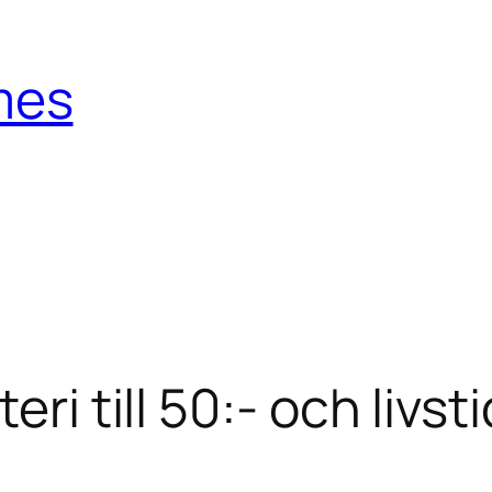
mes
eri till 50:- och livs