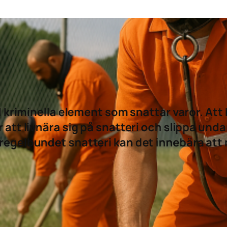
riminella element som snattar varor. Att h
r att livnära sig på snatteri och slippa un
 regelbundet snatteri kan det innebära att ma