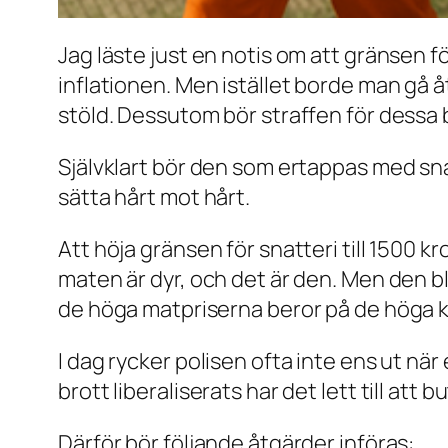
Jag läste just en notis om att gränsen fö
inflationen. Men istället borde man gå åt
stöld. Dessutom bör straffen för dessa 
Självklart bör den som ertappas med snat
sätta hårt mot hårt.
Att höja gränsen för snatteri till 1500 k
maten är dyr, och det är den. Men den bli
de höga matpriserna beror på de höga ko
I dag rycker polisen ofta inte ens ut nä
brott liberaliserats har det lett till att
Därför bör följande åtgärder införas: