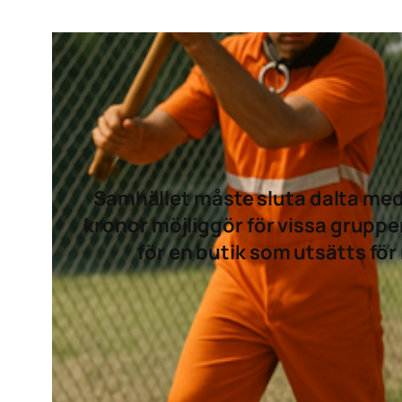
Samhället måste sluta dalta med k
kronor möjliggör för vissa gruppe
för en butik som utsätts för