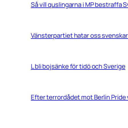
Så vill quslingarna i MP bestraff
Vänsterpartiet hatar oss svenskar
L bli bojsänke för tidö och Sverige
Efter terrordådet mot Berlin Prid