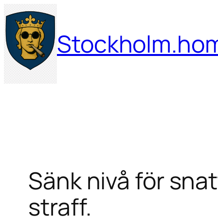
Hoppa
till
Stockholm.ho
innehåll
Sänk nivå för snatt
straff.