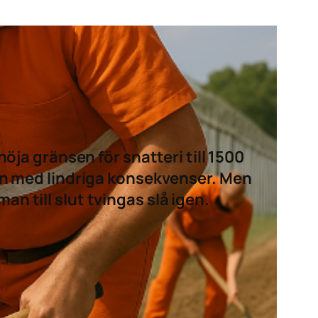
öja gränsen för snatteri till 1500
dan med lindriga konsekvenser. Men
n till slut tvingas slå igen.