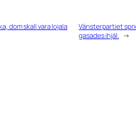
a, dom skall vara lojala
Vänsterpartiet spri
gasades ihjäl.
→