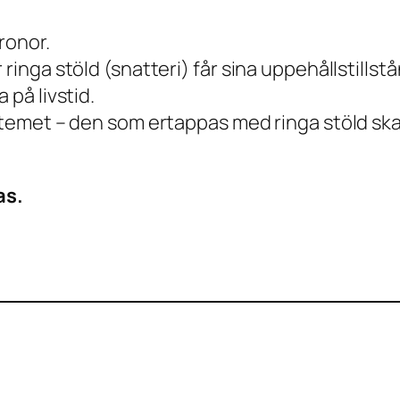
kronor.
 ringa stöld (snatteri) får sina uppehållstill
 på livstid.
ystemet – den som ertappas med ringa stöld ska 
as.