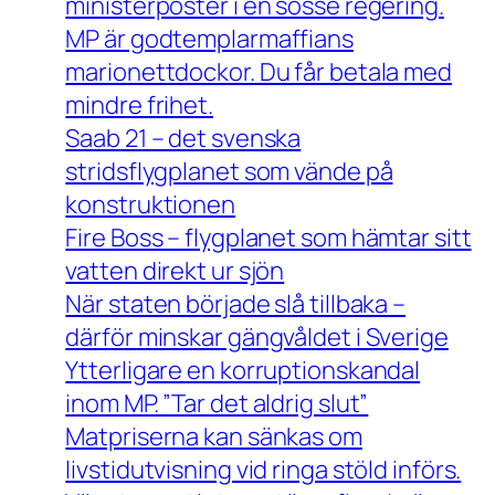
ministerposter i en sosse regering.
MP är godtemplarmaffians
marionettdockor. Du får betala med
mindre frihet.
Saab 21 – det svenska
stridsflygplanet som vände på
konstruktionen
Fire Boss – flygplanet som hämtar sitt
vatten direkt ur sjön
När staten började slå tillbaka –
därför minskar gängvåldet i Sverige
Ytterligare en korruptionskandal
inom MP. ”Tar det aldrig slut”
Matpriserna kan sänkas om
livstidutvisning vid ringa stöld införs.