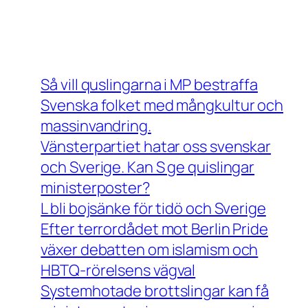
Så vill quslingarna i MP bestraffa
Svenska folket med mångkultur och
massinvandring.
Vänsterpartiet hatar oss svenskar
och Sverige. Kan S ge quislingar
ministerposter?
L bli bojsänke för tidö och Sverige
Efter terrordådet mot Berlin Pride
växer debatten om islamism och
HBTQ-rörelsens vägval
Systemhotade brottslingar kan få