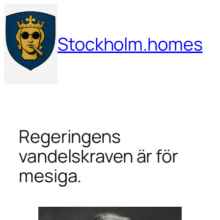
Hoppa
till
innehåll
Stockholm.homes
Regeringens
vandelskraven är för
mesiga.