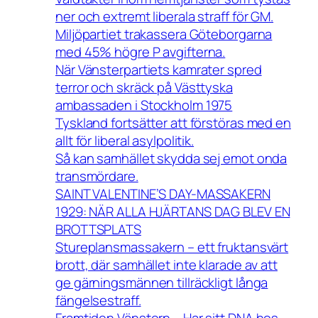
ner och extremt liberala straff för GM.
Miljöpartiet trakassera Göteborgarna
med 45% högre P avgifterna.
När Vänsterpartiets kamrater spred
terror och skräck på Västtyska
ambassaden i Stockholm 1975
Tyskland fortsätter att förstöras med en
allt för liberal asylpolitik.
Så kan samhället skydda sej emot onda
transmördare.
SAINT VALENTINE’S DAY-MASSAKERN
1929: NÄR ALLA HJÄRTANS DAG BLEV EN
BROTTSPLATS
Stureplansmassakern – ett fruktansvärt
brott, där samhället inte klarade av att
ge gärningsmännen tillräckligt långa
fängelsestraff.
Framtiden Vänstern – Har sitt DNA hos