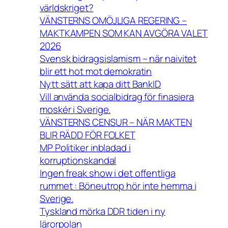
världskriget?
VÄNSTERNS OMÖJLIGA REGERING –
MAKTKAMPEN SOM KAN AVGÖRA VALET
2026
Svensk bidragsislamism – när naivitet
blir ett hot mot demokratin
Nytt sätt att kapa ditt BankID
Vill använda socialbidrag för finasiera
moskér i Sverige.
VÄNSTERNS CENSUR – NÄR MAKTEN
BLIR RÄDD FÖR FOLKET
MP Politiker inbladad i
korruptionskandal
Ingen freak show i det offentliga
rummet : Böneutrop hör inte hemma i
Sverige.
Tyskland mörka DDR tiden i ny
lärorpolan