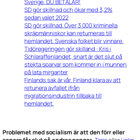
Sverige. DU BETALAR!
SD gör skillnad och ökar med 3,2%
sedan valet 2022
SD gör skillnad. Över 3 000 kriminella
skräpmänniskor kan returneras till
hemlandet. Svenska folket blir vinnare.
Tidöregeringen gör skilland : Kris i
Schlaraffenlandet, snart är det slut på
stekta sparvar som kommer in i munnen
på lata mirganter
Finlands sak är vår. Finland klara av att
retunera avfallet ifrån
migrationsindustrin tillbaka till
hemlandet.
Problemet med socialism är att den förr eller
senare får slut på andras pengar.
Tags
eller
Links