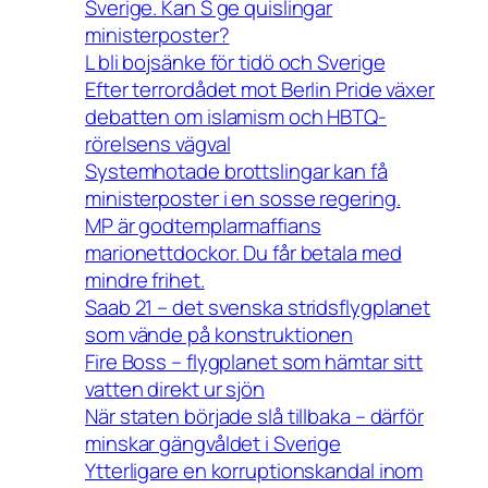
Sverige. Kan S ge quislingar
ministerposter?
L bli bojsänke för tidö och Sverige
Efter terrordådet mot Berlin Pride växer
debatten om islamism och HBTQ-
rörelsens vägval
Systemhotade brottslingar kan få
ministerposter i en sosse regering.
MP är godtemplarmaffians
marionettdockor. Du får betala med
mindre frihet.
Saab 21 – det svenska stridsflygplanet
som vände på konstruktionen
Fire Boss – flygplanet som hämtar sitt
vatten direkt ur sjön
När staten började slå tillbaka – därför
minskar gängvåldet i Sverige
Ytterligare en korruptionskandal inom