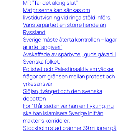
MP. ”Tar det aldrig slut”
Matpriserna kan sänkas om
livstidutvisning vid ringa stöld införs.
Vänsterpartiet en större fiende än
Ryssland
Sverige måste återta kontrollen – lagar
är inte ”angiveri”
Avskaffade av spårbyte , guds gåva till
Svenska folket.
Polishat och Palestinaaktivism väcker
frågor om gränsen mellan protest och
yrkesansvar
Slöjan, tvånget och den svenska
debatten
För 10 år sedan var han en flykting, nu
ska han islamisera Sverige inifrån
maktens korridorer.
Stockholm stad bränner 39 miljoner på