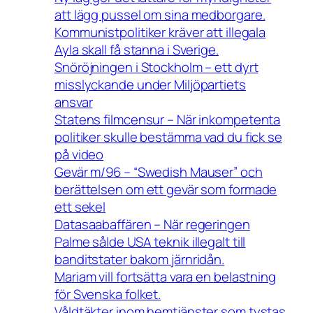
att lägg pussel om sina medborgare.
Kommunistpolitiker kräver att illegala
Ayla skall få stanna i Sverige.
Snöröjningen i Stockholm – ett dyrt
misslyckande under Miljöpartiets
ansvar
Statens filmcensur – När inkompetenta
politiker skulle bestämma vad du fick se
på video
Gevär m/96 – “Swedish Mauser” och
berättelsen om ett gevär som formade
ett sekel
Datasaabaffären – När regeringen
Palme sålde USA teknik illegalt till
banditstater bakom järnridån.
Mariam vill fortsätta vara en belastning
för Svenska folket.
Våldtäkter inom hemtjänster som tystas