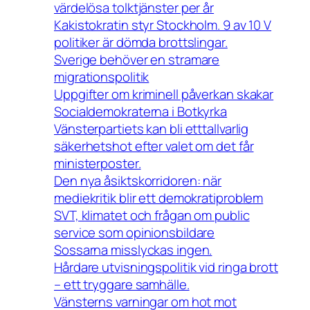
värdelösa tolktjänster per år
Kakistokratin styr Stockholm. 9 av 10 V
politiker är dömda brottslingar.
Sverige behöver en stramare
migrationspolitik
Uppgifter om kriminell påverkan skakar
Socialdemokraterna i Botkyrka
Vänsterpartiets kan bli etttallvarlig
säkerhetshot efter valet om det får
ministerposter.
Den nya åsiktskorridoren: när
mediekritik blir ett demokratiproblem
SVT, klimatet och frågan om public
service som opinionsbildare
Sossarna misslyckas ingen.
Hårdare utvisningspolitik vid ringa brott
– ett tryggare samhälle.
Vänsterns varningar om hot mot