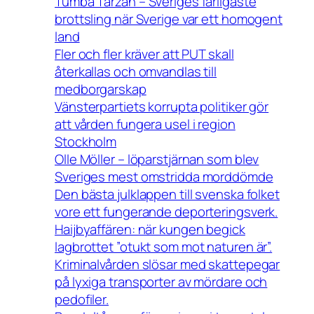
Tumba Tarzan – Sveriges farligaste
brottsling när Sverige var ett homogent
land
Fler och fler kräver att PUT skall
återkallas och omvandlas till
medborgarskap
Vänsterpartiets korrupta politiker gör
att vården fungera usel i region
Stockholm
Olle Möller – löparstjärnan som blev
Sveriges mest omstridda morddömde
Den bästa julklappen till svenska folket
vore ett fungerande deporteringsverk.
Haijbyaffären: när kungen begick
lagbrottet ”otukt som mot naturen är”.
Kriminalvården slösar med skattepegar
på lyxiga transporter av mördare och
pedofiler.