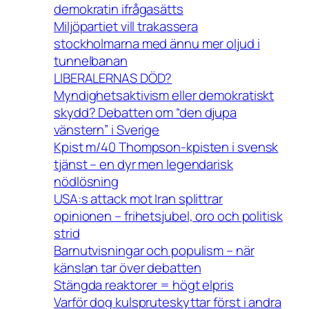
demokratin ifrågasätts
Miljöpartiet vill trakassera
stockholmarna med ännu mer oljud i
tunnelbanan
LIBERALERNAS DÖD?
Myndighetsaktivism eller demokratiskt
skydd? Debatten om “den djupa
vänstern” i Sverige
Kpist m/40 Thompson-kpisten i svensk
tjänst – en dyr men legendarisk
nödlösning
USA:s attack mot Iran splittrar
opinionen – frihetsjubel, oro och politisk
strid
Barnutvisningar och populism – när
känslan tar över debatten
Stängda reaktorer = högt elpris
Varför dog kulspruteskyttar först i andra