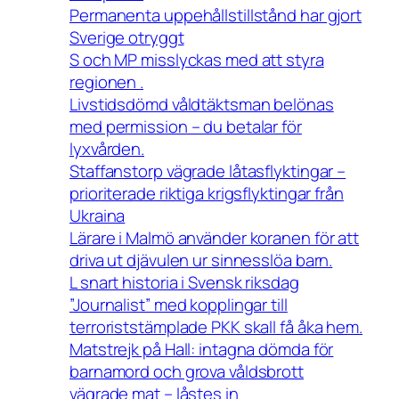
Permanenta uppehållstillstånd har gjort
Sverige otryggt
S och MP misslyckas med att styra
regionen .
Livstidsdömd våldtäktsman belönas
med permission – du betalar för
lyxvården.
Staffanstorp vägrade låtasflyktingar –
prioriterade riktiga krigsflyktingar från
Ukraina
Lärare i Malmö använder koranen för att
driva ut djävulen ur sinnesslöa barn.
L snart historia i Svensk riksdag
”Journalist” med kopplingar till
terroriststämplade PKK skall få åka hem.
Matstrejk på Hall: intagna dömda för
barnamord och grova våldsbrott
vägrade mat – låstes in