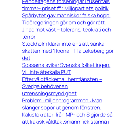
Pendeltågens förseningar i tusentals
timmar– priset för Miljöpartiets politik
Spårbytet gav människor falska hopp.
Tidöregeringen gör om och gör rätt.
Jihad mot väst – tolerans, teokrati och
terror
Stockholm klarar inte ens att sänka
skatten med 1 krona – lilla Lekeberg gör
det
Sossarna sviker Svenska folket ingen.
Vill inte återkalla PUT
Efter våldtäckerna i hemtjänsten –
Sverige behöver en
utrensningsmyndighet
Problem i miljonprogrammen : Man
slänger sopor ut genom fönstren.
Kakistokrater ifrån MP- och S gjorde så
att Irakisk våldtäktsmann fick stanna i