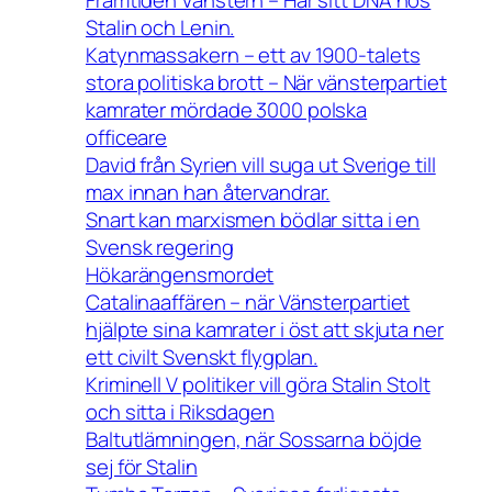
Stalin och Lenin.
Katynmassakern – ett av 1900-talets
stora politiska brott – När vänsterpartiet
kamrater mördade 3000 polska
officeare
David från Syrien vill suga ut Sverige till
max innan han återvandrar.
Snart kan marxismen bödlar sitta i en
Svensk regering
Hökarängensmordet
Catalinaaffären – när Vänsterpartiet
hjälpte sina kamrater i öst att skjuta ner
ett civilt Svenskt flygplan.
Kriminell V politiker vill göra Stalin Stolt
och sitta i Riksdagen
Baltutlämningen, när Sossarna böjde
sej för Stalin