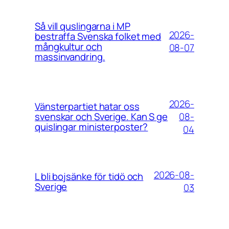
Så vill quslingarna i MP
2026-
bestraffa Svenska folket med
mångkultur och
08-07
massinvandring.
2026-
Vänsterpartiet hatar oss
08-
svenskar och Sverige. Kan S ge
quislingar ministerposter?
04
2026-08-
L bli bojsänke för tidö och
Sverige
03