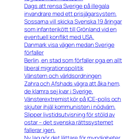
Dags att rensa Sverige på illegala
invandrare med ett prisjägarsystem.
Sossarna vill skicka Svenska 19 åringar
som infanterikött till Grönland vid en
eventuell konflikt med USA.
Danmark visa vägen medan Sverige
förfaller
Berlin, en stad som förfaller pga en allt
liberal migrationspolitik
Vänstern och världsordningen
Zahra och Afshads vägra att åka hem,
de klamra sej kvar i Sverige.
Vänsterextremist kör på ICE-polis och
skjuter ihjäl kommunisten i nödvärn.
Slipper livstidsutvisning för stöld av
ostar – det svenska rättssystemet
fallerar igen.
Ny lag gör det lättare för myndigheter