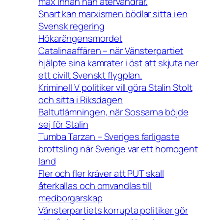
max innan han återvandrar.
Snart kan marxismen bödlar sitta i en
Svensk regering
Hökarängensmordet
Catalinaaffären – när Vänsterpartiet
hjälpte sina kamrater i öst att skjuta ner
ett civilt Svenskt flygplan.
Kriminell V politiker vill göra Stalin Stolt
och sitta i Riksdagen
Baltutlämningen, när Sossarna böjde
sej för Stalin
Tumba Tarzan – Sveriges farligaste
brottsling när Sverige var ett homogent
land
Fler och fler kräver att PUT skall
återkallas och omvandlas till
medborgarskap
Vänsterpartiets korrupta politiker gör