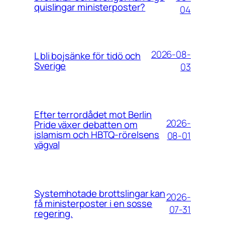
quislingar ministerposter?
04
2026-08-
L bli bojsänke för tidö och
Sverige
03
Efter terrordådet mot Berlin
2026-
Pride växer debatten om
islamism och HBTQ-rörelsens
08-01
vägval
Systemhotade brottslingar kan
2026-
få ministerposter i en sosse
07-31
regering.