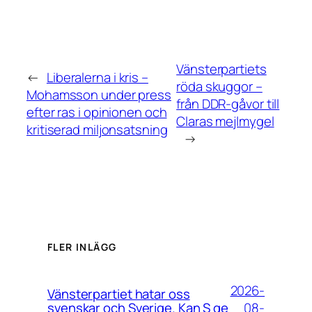
Vänsterpartiets
←
Liberalerna i kris –
röda skuggor –
Mohamsson under press
från DDR-gåvor till
efter ras i opinionen och
Claras mejlmygel
kritiserad miljon­satsning
→
FLER INLÄGG
2026-
Vänsterpartiet hatar oss
08-
svenskar och Sverige. Kan S ge