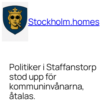
Hoppa
till
innehåll
Stockholm.homes
Politiker i Staffanstorp
stod upp för
kommuninvånarna,
åtalas.