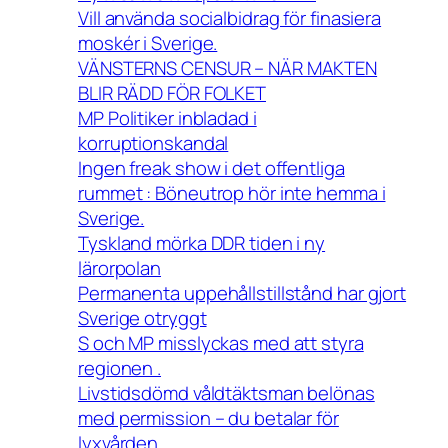
Vill använda socialbidrag för finasiera
moskér i Sverige.
VÄNSTERNS CENSUR – NÄR MAKTEN
BLIR RÄDD FÖR FOLKET
MP Politiker inbladad i
korruptionskandal
Ingen freak show i det offentliga
rummet : Böneutrop hör inte hemma i
Sverige.
Tyskland mörka DDR tiden i ny
lärorpolan
Permanenta uppehållstillstånd har gjort
Sverige otryggt
S och MP misslyckas med att styra
regionen .
Livstidsdömd våldtäktsman belönas
med permission – du betalar för
lyxvården.