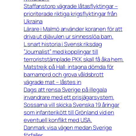
Staffanstorp vägrade låtasflyktingar –
prioriterade riktiga krigsflyktingar från
Ukraina
Lärare i Malmö använder koranen för att
driva ut djävulen ur sinnesslöa barn.
L snart historia i Svensk riksdag
”Journalist” med kopplingar till
terroriststämplade PKK skall få åka hem.
Matstrejk på Hall: intagna dömda för
barnamord och grova våldsbrott
vägrade mat – låstes in
Dags att rensa Sverige på illegala
invandrare med ett prisjägarsystem.
Sossarna vill skicka Svenska 19 åringar
som infanterikött till Grönland vid en
eventuell konflikt med USA.
Danmark visa vägen medan Sverige
förfaller