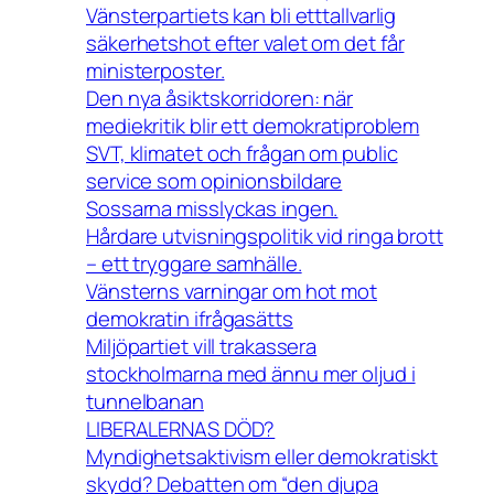
Vänsterpartiets kan bli etttallvarlig
säkerhetshot efter valet om det får
ministerposter.
Den nya åsiktskorridoren: när
mediekritik blir ett demokratiproblem
SVT, klimatet och frågan om public
service som opinionsbildare
Sossarna misslyckas ingen.
Hårdare utvisningspolitik vid ringa brott
– ett tryggare samhälle.
Vänsterns varningar om hot mot
demokratin ifrågasätts
Miljöpartiet vill trakassera
stockholmarna med ännu mer oljud i
tunnelbanan
LIBERALERNAS DÖD?
Myndighetsaktivism eller demokratiskt
skydd? Debatten om “den djupa