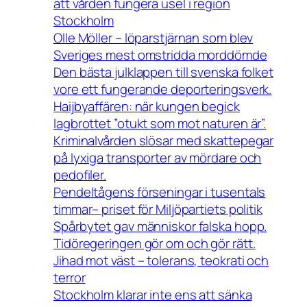
att vården fungera usel i region
Stockholm
Olle Möller – löparstjärnan som blev
Sveriges mest omstridda morddömde
Den bästa julklappen till svenska folket
vore ett fungerande deporteringsverk.
Haijbyaffären: när kungen begick
lagbrottet ”otukt som mot naturen är”.
Kriminalvården slösar med skattepegar
på lyxiga transporter av mördare och
pedofiler.
Pendeltågens förseningar i tusentals
timmar– priset för Miljöpartiets politik
Spårbytet gav människor falska hopp.
Tidöregeringen gör om och gör rätt.
Jihad mot väst – tolerans, teokrati och
terror
Stockholm klarar inte ens att sänka