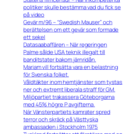
politiker skulle bestämma vad du fick se
på video
Gevär m/96 – “Swedish Mauser” och
berättelsen om ett gevär som formade
ett sekel
Datasaabaffären – När regeringen
Palme sålde USA teknik illegalt till
banditstater bakom järnridån.
Mariam vill fortsätta vara en belastning
för Svenska folket.
Våldtäkter inom hemtjänster som tystas
ner och extremt liberala straff för GM.
Miljöpartiet trakassera Göteborgarna
med 45% högre P avgifterna.
När Vänsterpartiets kamrater spred
terror och skräck på Västtyska
ambassaden i Stockholm 1975