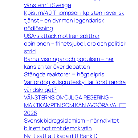
vänstern” i Sverige
Kpist m/40 Thompson-kpisten i svensk
tjänst – en dyr men legendarisk
nödlösning
USA:s attack mot Iran splittrar
opinionen – frihetsjubel, oro och politisk
strid
Barnutvisningar och populism – när
känslan tar över debatten
Stängda reaktorer = högt elpris
Varför dog kulspruteskyttar först i andra
världskriget?
VÄNSTERNS OMÖJLIGA REGERING –
MAKTKAMPEN SOM KAN AVGÖRA VALET
2026
Svensk bidragsislamism – när naivitet
blir ett hot mot demokratin
Nytt sätt att kapa ditt BankID