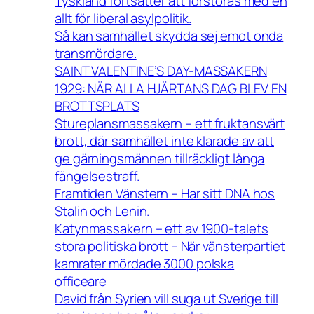
Tyskland fortsätter att förstöras med en
allt för liberal asylpolitik.
Så kan samhället skydda sej emot onda
transmördare.
SAINT VALENTINE’S DAY-MASSAKERN
1929: NÄR ALLA HJÄRTANS DAG BLEV EN
BROTTSPLATS
Stureplansmassakern – ett fruktansvärt
brott, där samhället inte klarade av att
ge gärningsmännen tillräckligt långa
fängelsestraff.
Framtiden Vänstern – Har sitt DNA hos
Stalin och Lenin.
Katynmassakern – ett av 1900-talets
stora politiska brott – När vänsterpartiet
kamrater mördade 3000 polska
officeare
David från Syrien vill suga ut Sverige till