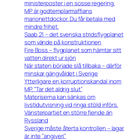
ministerposter i en sosse regering.
MP är godtemplarmaffians
marionettdockor. Du får betala med
mindre frihet.
Saab 21 – det svenska stridsflygplanet
som vände på konstruktionen
Fire Boss – flygplanet som hämtar sitt
vatten direkt ur sjön
När staten började slå tillbaka – därför
minskar gängvåldet i Sverige
Ytterligare en korruptionskandal inom
MP. ”Tar det aldrig slut”
Matpriserna kan sänkas om
livstidutvisning vid ringa stöld införs.
Vänsterpartiet en större fiende än
Ryssland
Sverige måste återta kontrollen – lagar
är inte ”angiveri”