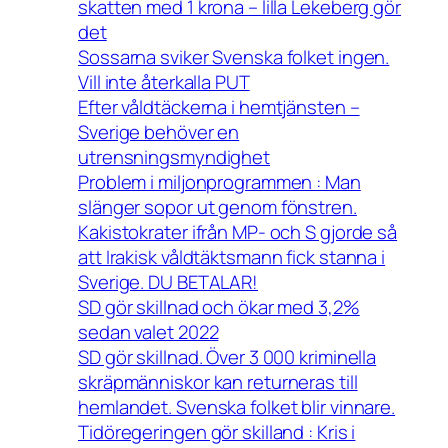
skatten med 1 krona – lilla Lekeberg gör
det
Sossarna sviker Svenska folket ingen.
Vill inte återkalla PUT
Efter våldtäckerna i hemtjänsten –
Sverige behöver en
utrensningsmyndighet
Problem i miljonprogrammen : Man
slänger sopor ut genom fönstren.
Kakistokrater ifrån MP- och S gjorde så
att Irakisk våldtäktsmann fick stanna i
Sverige. DU BETALAR!
SD gör skillnad och ökar med 3,2%
sedan valet 2022
SD gör skillnad. Över 3 000 kriminella
skräpmänniskor kan returneras till
hemlandet. Svenska folket blir vinnare.
Tidöregeringen gör skilland : Kris i