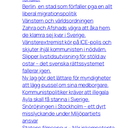
Berlin, en stad som förfaller pga en allt
liberal migrationspolitik
Vänstern och världsordningen
Zahra och Afshads vägra att åka hem,
de klamra sej kvar i Sverige.
Vänsterextremist kör på ICE-polis och
skjuter ihjäl kommunisten i nödvärn.
Slipper livstidsutvisning för stöld av
ostar – det svenska rättssystemet
fallerar igen.
Ny lag gör det lättare för myndigheter
att lägg pussel om sina medborgare.
Kommunistpolitiker kräver att illegala
Ayla skall få stanna i Sverige.
Snöröjningen i Stockholm – ett dyrt
misslyckande under Miljöpartiets
ansvar
Statens filmcensur – När inkompetenta