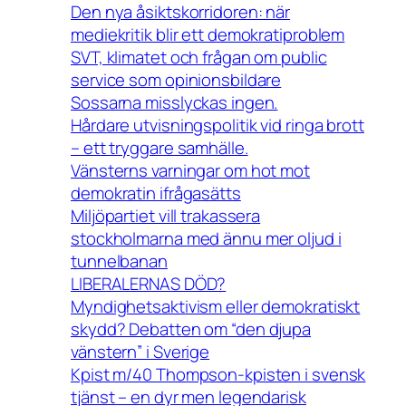
Den nya åsiktskorridoren: när
mediekritik blir ett demokratiproblem
SVT, klimatet och frågan om public
service som opinionsbildare
Sossarna misslyckas ingen.
Hårdare utvisningspolitik vid ringa brott
– ett tryggare samhälle.
Vänsterns varningar om hot mot
demokratin ifrågasätts
Miljöpartiet vill trakassera
stockholmarna med ännu mer oljud i
tunnelbanan
LIBERALERNAS DÖD?
Myndighetsaktivism eller demokratiskt
skydd? Debatten om “den djupa
vänstern” i Sverige
Kpist m/40 Thompson-kpisten i svensk
tjänst – en dyr men legendarisk