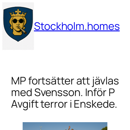
Hoppa
till
innehåll
Stockholm.homes
MP fortsätter att jävlas
med Svensson. Inför P
Avgift terror i Enskede.