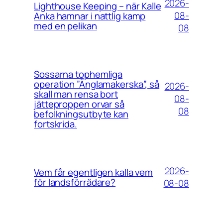
2026-
Lighthouse Keeping – när Kalle
08-
Anka hamnar i nattlig kamp
med en pelikan
08
Sossarna tophemliga
operation ”Änglamakerska”, så
2026-
skall man rensa bort
08-
jätteproppen orvar så
08
befolkningsutbyte kan
fortskrida.
2026-
Vem får egentligen kalla vem
för landsförrädare?
08-08