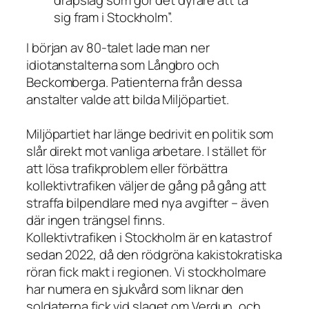
dråpslag som gör det dyrare att ta
sig fram i Stockholm”.
I början av 80-talet lade man ner
idiotanstalterna som Långbro och
Beckomberga. Patienterna från dessa
anstalter valde att bilda Miljöpartiet.
Miljöpartiet har länge bedrivit en politik som
slår direkt mot vanliga arbetare. I stället för
att lösa trafikproblem eller förbättra
kollektivtrafiken väljer de gång på gång att
straffa bilpendlare med nya avgifter – även
där ingen trängsel finns.
Kollektivtrafiken i Stockholm är en katastrof
sedan 2022, då den rödgröna kakistokratiska
röran fick makt i regionen. Vi stockholmare
har numera en sjukvård som liknar den
soldaterna fick vid slaget om Verdun, och