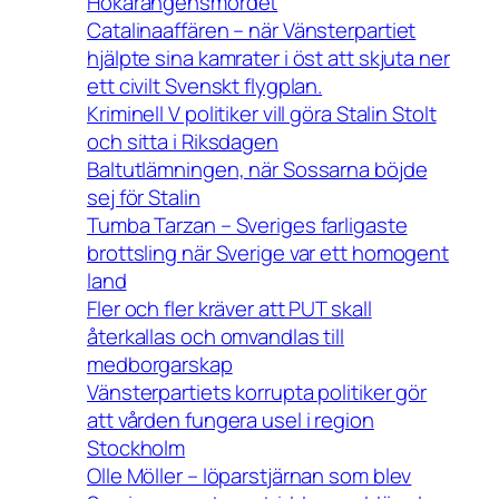
Hökarängensmordet
Catalinaaffären – när Vänsterpartiet
hjälpte sina kamrater i öst att skjuta ner
ett civilt Svenskt flygplan.
Kriminell V politiker vill göra Stalin Stolt
och sitta i Riksdagen
Baltutlämningen, när Sossarna böjde
sej för Stalin
Tumba Tarzan – Sveriges farligaste
brottsling när Sverige var ett homogent
land
Fler och fler kräver att PUT skall
återkallas och omvandlas till
medborgarskap
Vänsterpartiets korrupta politiker gör
att vården fungera usel i region
Stockholm
Olle Möller – löparstjärnan som blev