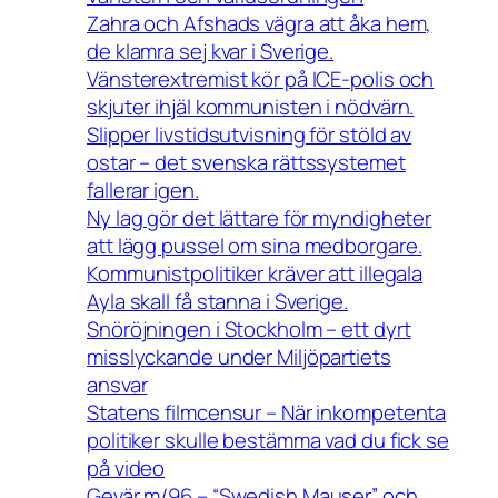
Zahra och Afshads vägra att åka hem,
de klamra sej kvar i Sverige.
Vänsterextremist kör på ICE-polis och
skjuter ihjäl kommunisten i nödvärn.
Slipper livstidsutvisning för stöld av
ostar – det svenska rättssystemet
fallerar igen.
Ny lag gör det lättare för myndigheter
att lägg pussel om sina medborgare.
Kommunistpolitiker kräver att illegala
Ayla skall få stanna i Sverige.
Snöröjningen i Stockholm – ett dyrt
misslyckande under Miljöpartiets
ansvar
Statens filmcensur – När inkompetenta
politiker skulle bestämma vad du fick se
på video
Gevär m/96 – “Swedish Mauser” och