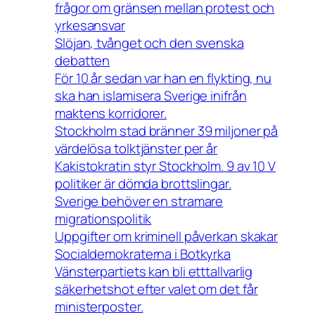
frågor om gränsen mellan protest och
yrkesansvar
Slöjan, tvånget och den svenska
debatten
För 10 år sedan var han en flykting, nu
ska han islamisera Sverige inifrån
maktens korridorer.
Stockholm stad bränner 39 miljoner på
värdelösa tolktjänster per år
Kakistokratin styr Stockholm. 9 av 10 V
politiker är dömda brottslingar.
Sverige behöver en stramare
migrationspolitik
Uppgifter om kriminell påverkan skakar
Socialdemokraterna i Botkyrka
Vänsterpartiets kan bli etttallvarlig
säkerhetshot efter valet om det får
ministerposter.