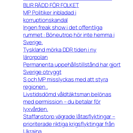
BLIR RÄDD FÖR FOLKET
MP Politiker inbladad i
korruptionskandal
Ingen freak show i det offentliga
rummet : Böneutrop hör inte hemma i
Sverige.
Tyskland mörka DDR tiden i ny
lärorpolan
Permanenta uppehållstillstånd har gjort
Sverige otryggt
S och MP misslyckas med att styra
regionen .
Livstidsdömd våldtäktsman belönas
med permission – du betalar för
lyxvården.
Staffanstorp vägrade låtasflyktingar –
prioriterade riktiga krigsflyktingar från
Ukraina