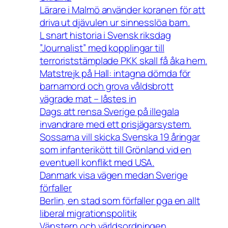
Lärare i Malmö använder koranen för att
driva ut djävulen ur sinnesslöa barn.
L snart historia i Svensk riksdag
”Journalist” med kopplingar till
terroriststämplade PKK skall få åka hem.
Matstrejk på Hall: intagna dömda för
barnamord och grova våldsbrott
vägrade mat – låstes in
Dags att rensa Sverige på illegala
invandrare med ett prisjägarsystem.
Sossarna vill skicka Svenska 19 åringar
som infanterikött till Grönland vid en
eventuell konflikt med USA.
Danmark visa vägen medan Sverige
förfaller
Berlin, en stad som förfaller pga en allt
liberal migrationspolitik
Vänstern och världsordningen