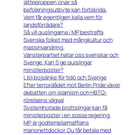
jätteproppen orvar så
befolkningsutbyte kan fortskrida.
Vem får egentligen kalla vem för
landsförrädare?
Så vill quslingarna i MP bestraffa
Svenska folket med mångkultur och
massinvandring.
Vänsterpartiet hatar oss svenskar och
Sverige. Kan S ge quislingar
ministerposter?
L bli bojsänke för tidö och Sverige
Efter terrordådet mot Berlin Pride växer
debatten om islamism och HBTQ-
rörelsens vägval
Systemhotade brottslingar kan få
ministerposter i en sosse regering.
MP är godtemplarmaffians
marionettdockor. Du får betala med