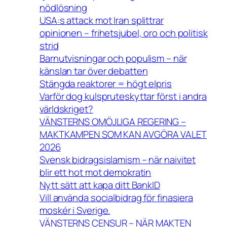
nödlösning
USA:s attack mot Iran splittrar
opinionen – frihetsjubel, oro och politisk
strid
Barnutvisningar och populism – när
känslan tar över debatten
Stängda reaktorer = högt elpris
Varför dog kulspruteskyttar först i andra
världskriget?
VÄNSTERNS OMÖJLIGA REGERING –
MAKTKAMPEN SOM KAN AVGÖRA VALET
2026
Svensk bidragsislamism – när naivitet
blir ett hot mot demokratin
Nytt sätt att kapa ditt BankID
Vill använda socialbidrag för finasiera
moskér i Sverige.
VÄNSTERNS CENSUR – NÄR MAKTEN