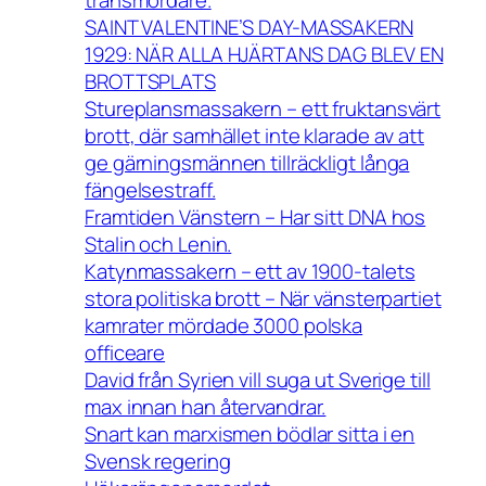
transmördare.
SAINT VALENTINE’S DAY-MASSAKERN
1929: NÄR ALLA HJÄRTANS DAG BLEV EN
BROTTSPLATS
Stureplansmassakern – ett fruktansvärt
brott, där samhället inte klarade av att
ge gärningsmännen tillräckligt långa
fängelsestraff.
Framtiden Vänstern – Har sitt DNA hos
Stalin och Lenin.
Katynmassakern – ett av 1900-talets
stora politiska brott – När vänsterpartiet
kamrater mördade 3000 polska
officeare
David från Syrien vill suga ut Sverige till
max innan han återvandrar.
Snart kan marxismen bödlar sitta i en
Svensk regering