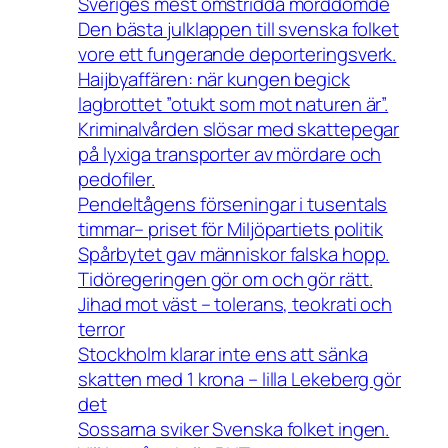
Sveriges mest omstridda morddömde
Den bästa julklappen till svenska folket
vore ett fungerande deporteringsverk.
Haijbyaffären: när kungen begick
lagbrottet ”otukt som mot naturen är”.
Kriminalvården slösar med skattepegar
på lyxiga transporter av mördare och
pedofiler.
Pendeltågens förseningar i tusentals
timmar– priset för Miljöpartiets politik
Spårbytet gav människor falska hopp.
Tidöregeringen gör om och gör rätt.
Jihad mot väst – tolerans, teokrati och
terror
Stockholm klarar inte ens att sänka
skatten med 1 krona – lilla Lekeberg gör
det
Sossarna sviker Svenska folket ingen.