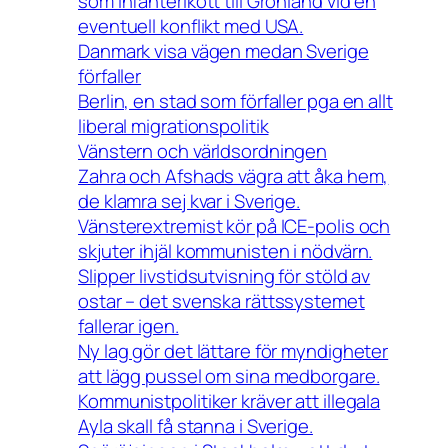
som infanterikött till Grönland vid en
eventuell konflikt med USA.
Danmark visa vägen medan Sverige
förfaller
Berlin, en stad som förfaller pga en allt
liberal migrationspolitik
Vänstern och världsordningen
Zahra och Afshads vägra att åka hem,
de klamra sej kvar i Sverige.
Vänsterextremist kör på ICE-polis och
skjuter ihjäl kommunisten i nödvärn.
Slipper livstidsutvisning för stöld av
ostar – det svenska rättssystemet
fallerar igen.
Ny lag gör det lättare för myndigheter
att lägg pussel om sina medborgare.
Kommunistpolitiker kräver att illegala
Ayla skall få stanna i Sverige.