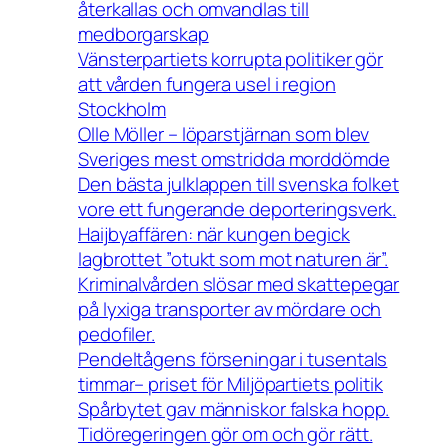
återkallas och omvandlas till
medborgarskap
Vänsterpartiets korrupta politiker gör
att vården fungera usel i region
Stockholm
Olle Möller – löparstjärnan som blev
Sveriges mest omstridda morddömde
Den bästa julklappen till svenska folket
vore ett fungerande deporteringsverk.
Haijbyaffären: när kungen begick
lagbrottet ”otukt som mot naturen är”.
Kriminalvården slösar med skattepegar
på lyxiga transporter av mördare och
pedofiler.
Pendeltågens förseningar i tusentals
timmar– priset för Miljöpartiets politik
Spårbytet gav människor falska hopp.
Tidöregeringen gör om och gör rätt.