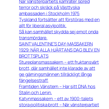
När Vänsterpartiets kamrater spred
terror och skräck på Västtyska
ambassaden i Stockholm 1975
Tyskland fortsätter att förstöras med en
allt för liberal asylpolitik.
Så kan samhället skydda sej emot onda
transmördare.
SAINT VALENTINE’S DAY-MASSAKERN
1929: NÄR ALLA HJÄRTANS DAG BLEV EN
BROTTSPLATS
Stureplansmassakern – ett fruktansvärt
brott, där samhället inte klarade av att
ge gärningsmännen tillräckligt långa
fängelsestraff.
Framtiden Vänstern – Har sitt DNA hos
Stalin och Lenin.
Katynmassakern – ett av 1900-talets
stora politiska brott – När vänsterpartiet