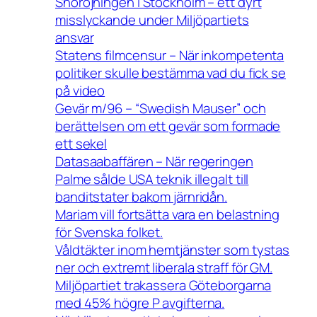
Snöröjningen i Stockholm – ett dyrt
misslyckande under Miljöpartiets
ansvar
Statens filmcensur – När inkompetenta
politiker skulle bestämma vad du fick se
på video
Gevär m/96 – “Swedish Mauser” och
berättelsen om ett gevär som formade
ett sekel
Datasaabaffären – När regeringen
Palme sålde USA teknik illegalt till
banditstater bakom järnridån.
Mariam vill fortsätta vara en belastning
för Svenska folket.
Våldtäkter inom hemtjänster som tystas
ner och extremt liberala straff för GM.
Miljöpartiet trakassera Göteborgarna
med 45% högre P avgifterna.