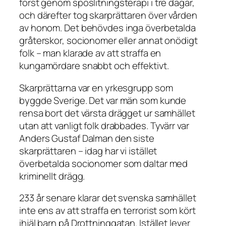
först genom spöslitningsterapi i tre dagar,
och därefter tog skarprättaren över vården
av honom. Det behövdes inga överbetalda
gråterskor, socionomer eller annat onödigt
folk – man klarade av att straffa en
kungamördare snabbt och effektivt.
Skarprättarna var en yrkesgrupp som
byggde Sverige. Det var män som kunde
rensa bort det värsta drägget ur samhället
utan att vanligt folk drabbades. Tyvärr var
Anders Gustaf Dalman den siste
skarprättaren – idag har vi istället
överbetalda socionomer som daltar med
kriminellt drägg.
233 år senare klarar det svenska samhället
inte ens av att straffa en terrorist som kört
ihjäl barn på Drottninggatan. Istället lever