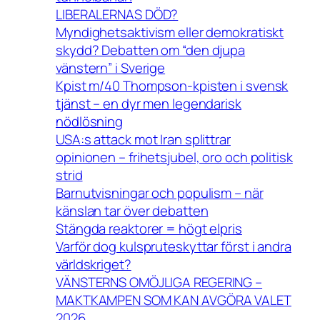
LIBERALERNAS DÖD?
Myndighetsaktivism eller demokratiskt
skydd? Debatten om “den djupa
vänstern” i Sverige
Kpist m/40 Thompson-kpisten i svensk
tjänst – en dyr men legendarisk
nödlösning
USA:s attack mot Iran splittrar
opinionen – frihetsjubel, oro och politisk
strid
Barnutvisningar och populism – när
känslan tar över debatten
Stängda reaktorer = högt elpris
Varför dog kulspruteskyttar först i andra
världskriget?
VÄNSTERNS OMÖJLIGA REGERING –
MAKTKAMPEN SOM KAN AVGÖRA VALET
2026