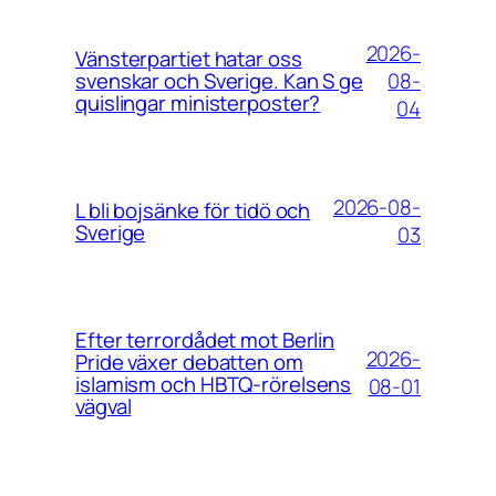
2026-
Vänsterpartiet hatar oss
08-
svenskar och Sverige. Kan S ge
quislingar ministerposter?
04
2026-08-
L bli bojsänke för tidö och
Sverige
03
Efter terrordådet mot Berlin
2026-
Pride växer debatten om
islamism och HBTQ-rörelsens
08-01
vägval