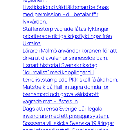
Livstidsdömd våldtäktsman belönas
med permission – du betalar för
lyxvården.
Staffanstorp vägrade låtasflyktingar –
prioriterade riktiga krigsflyktingar från
Ukraina
Lärare i Malmö använder koranen för att
driva ut djävulen ur sinnesslöa barn.
L snart historia i Svensk riksdag
”Journalist” med kopplingar till
terroriststämplade PKK skall få åka hem.
Matstrejk på Hall: intagna dömda för
barnamord och grova våldsbrott
vägrade mat – låstes in
Dags att rensa Sverige på illegala
invandrare med ett prisjägarsystem.
Sossarna vill skicka Svenska 19 åringar