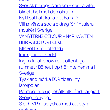
Svensk bidragsislamism – när naivitet
blir ett hot mot demokratin
Nytt sätt att kapa ditt BankID
Vill använda socialbidrag för finasiera
moskér i Sverige.
VÄNSTERNS CENSUR – NÄR MAKTEN
BLIR RÄDD FÖR FOLKET
MP Politiker inbladad i
korruptionskandal
Ingen freak show i det offentliga
rummet : Böneutrop hör inte hemma i
Sverige.
Tyskland mörka DDR tiden i ny
lärorpolan
Permanenta uppehållstillstånd har gjort
Sverige otryggt
S och MP misslyckas med att styra
regionen .