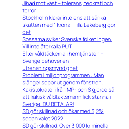
Jihad mot väst – tolerans, teokrati och
terror
Stockholm klarar inte ens att sänka
skatten med 1 krona – lilla Lekeberg gör
det
Sossarna sviker Svenska folket ingen.
Vill inte återkalla PUT
Efter våldtäckerna i hemtjänsten –
Sverige behöver en
utrensningsmyndighet
Problem i miljonprogrammen : Man
slänger sopor ut genom fönstren.
Kakistokrater ifrån MP- och S gjorde så
att Irakisk våldtäktsmann fick stanna i
Sverige. DU BETALAR!
SD gör skillnad och ökar med 3,2%
sedan valet 2022
SD gör skillnad. Över 3 000 kriminella