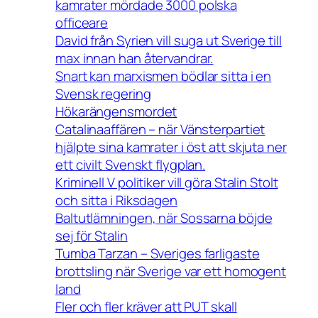
kamrater mördade 3000 polska
officeare
David från Syrien vill suga ut Sverige till
max innan han återvandrar.
Snart kan marxismen bödlar sitta i en
Svensk regering
Hökarängensmordet
Catalinaaffären – när Vänsterpartiet
hjälpte sina kamrater i öst att skjuta ner
ett civilt Svenskt flygplan.
Kriminell V politiker vill göra Stalin Stolt
och sitta i Riksdagen
Baltutlämningen, när Sossarna böjde
sej för Stalin
Tumba Tarzan – Sveriges farligaste
brottsling när Sverige var ett homogent
land
Fler och fler kräver att PUT skall