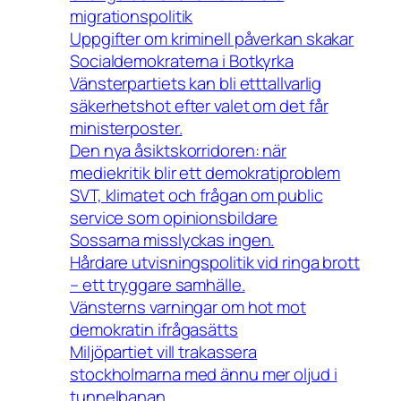
migrationspolitik
Uppgifter om kriminell påverkan skakar
Socialdemokraterna i Botkyrka
Vänsterpartiets kan bli etttallvarlig
säkerhetshot efter valet om det får
ministerposter.
Den nya åsiktskorridoren: när
mediekritik blir ett demokratiproblem
SVT, klimatet och frågan om public
service som opinionsbildare
Sossarna misslyckas ingen.
Hårdare utvisningspolitik vid ringa brott
– ett tryggare samhälle.
Vänsterns varningar om hot mot
demokratin ifrågasätts
Miljöpartiet vill trakassera
stockholmarna med ännu mer oljud i
tunnelbanan