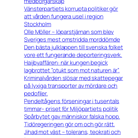
medborgarskap
Vänsterpartiets korrupta politiker gör
att vården fungera usel i region
Stockholm
Olle Möller – löparstjärnan som blev
Sveriges mest omstridda morddömde
Den bästa julklappen till svenska folket
vore ett fungerande deporteringsverk.
Haijbyaffären: när kungen begick
lagbrottet ”otukt som mot naturen är”.
Kriminalvården slösar med skattepegar
på lyxiga transporter av mördare och
pedofiler.
Pendeltågens förseningar i tusentals
timmar– priset för Miljöpartiets politik
Spårbytet gav människor falska hopp.
Tidöregeringen gör om och gör rätt.
Jihad mot väst – tolerans, teokrati och