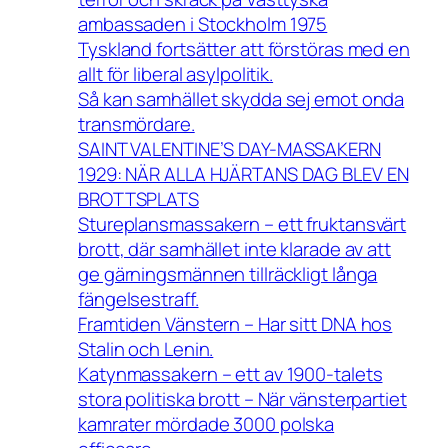
ambassaden i Stockholm 1975
Tyskland fortsätter att förstöras med en
allt för liberal asylpolitik.
Så kan samhället skydda sej emot onda
transmördare.
SAINT VALENTINE’S DAY-MASSAKERN
1929: NÄR ALLA HJÄRTANS DAG BLEV EN
BROTTSPLATS
Stureplansmassakern – ett fruktansvärt
brott, där samhället inte klarade av att
ge gärningsmännen tillräckligt långa
fängelsestraff.
Framtiden Vänstern – Har sitt DNA hos
Stalin och Lenin.
Katynmassakern – ett av 1900-talets
stora politiska brott – När vänsterpartiet
kamrater mördade 3000 polska