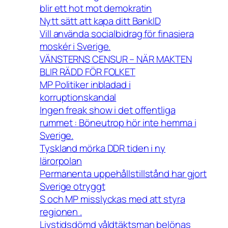
blir ett hot mot demokratin
Nytt sätt att kapa ditt BankID
Vill använda socialbidrag för finasiera
moskér i Sverige.
VÄNSTERNS CENSUR – NÄR MAKTEN
BLIR RÄDD FÖR FOLKET
MP Politiker inbladad i
korruptionskandal
Ingen freak show i det offentliga
rummet : Böneutrop hör inte hemma i
Sverige.
Tyskland mörka DDR tiden i ny
lärorpolan
Permanenta uppehållstillstånd har gjort
Sverige otryggt
S och MP misslyckas med att styra
regionen .
Livstidsdömd våldtäktsman belönas