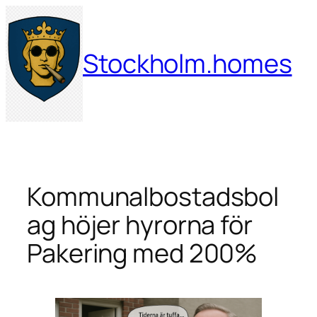
Hoppa
till
innehåll
Stockholm.homes
Kommunalbostadsbol
ag höjer hyrorna för
Pakering med 200%