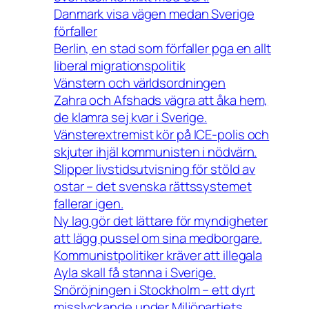
Danmark visa vägen medan Sverige
förfaller
Berlin, en stad som förfaller pga en allt
liberal migrationspolitik
Vänstern och världsordningen
Zahra och Afshads vägra att åka hem,
de klamra sej kvar i Sverige.
Vänsterextremist kör på ICE-polis och
skjuter ihjäl kommunisten i nödvärn.
Slipper livstidsutvisning för stöld av
ostar – det svenska rättssystemet
fallerar igen.
Ny lag gör det lättare för myndigheter
att lägg pussel om sina medborgare.
Kommunistpolitiker kräver att illegala
Ayla skall få stanna i Sverige.
Snöröjningen i Stockholm – ett dyrt
misslyckande under Miljöpartiets