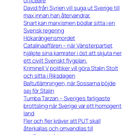
officeare
David från Syrien vill suga ut Sverige till
max innan han återvandrar.
Snart kan marxismen bödlar sitta i en
Svensk regering
Hökarängensmordet
Catalinaaffären – när Vänsterpartiet
hjälpte sina kamrater i öst att skjuta ner
ett civilt Svenskt flygplan.
Kriminell V politiker vill göra Stalin Stolt
och sitta i Riksdagen
Baltutlämningen, när Sossarna böjde
sej för Stalin
Tumba Tarzan – Sveriges farligaste
brottsling när Sverige var ett homogent
land
Fler och fler kräver att PUT skall
återkallas och omvandlas till