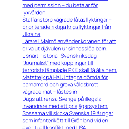
med permission – du betalar för
lyxvården.
Staffanstorp vägrade låtasflyktingar –
prioriterade riktiga krigsflyktingar från
Ukraina
Lärare i Malmö använder koranen för att
driva ut djävulen ur sinnesslöa barn.
L snart historia i Svensk riksdag
”Journalist” med kopplingar till
terroriststämplade PKK skall få åka hem.
Matstrejk på Hall: intagna dömda för
barnamord och grova våldsbrott
vägrade mat – låstes in
Dags att rensa Sverige på illegala
invandrare med ett prisjägarsystem.
Sossarna vill skicka Svenska 19 åringar
som infanterikött till Grönland vid en
eventuell konflikt med USA.