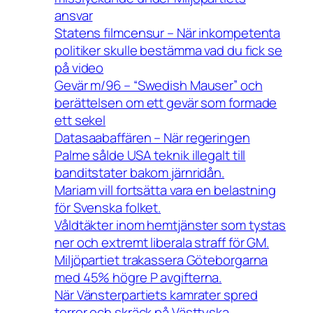
ansvar
Statens filmcensur – När inkompetenta
politiker skulle bestämma vad du fick se
på video
Gevär m/96 – “Swedish Mauser” och
berättelsen om ett gevär som formade
ett sekel
Datasaabaffären – När regeringen
Palme sålde USA teknik illegalt till
banditstater bakom järnridån.
Mariam vill fortsätta vara en belastning
för Svenska folket.
Våldtäkter inom hemtjänster som tystas
ner och extremt liberala straff för GM.
Miljöpartiet trakassera Göteborgarna
med 45% högre P avgifterna.
När Vänsterpartiets kamrater spred
terror och skräck på Västtyska