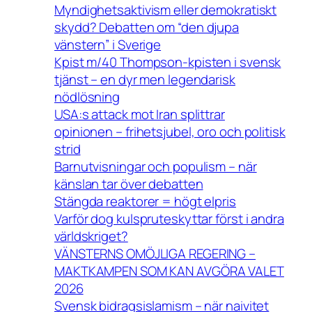
Myndighetsaktivism eller demokratiskt
skydd? Debatten om “den djupa
vänstern” i Sverige
Kpist m/40 Thompson-kpisten i svensk
tjänst – en dyr men legendarisk
nödlösning
USA:s attack mot Iran splittrar
opinionen – frihetsjubel, oro och politisk
strid
Barnutvisningar och populism – när
känslan tar över debatten
Stängda reaktorer = högt elpris
Varför dog kulspruteskyttar först i andra
världskriget?
VÄNSTERNS OMÖJLIGA REGERING –
MAKTKAMPEN SOM KAN AVGÖRA VALET
2026
Svensk bidragsislamism – när naivitet