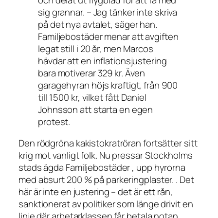
och delat ut flygblad för att få med
sig grannar. – Jag tänker inte skriva
på det nya avtalet, säger han.
Familjebostäder menar att avgiften
legat still i 20 år, men Marcos
hävdar att en inflationsjustering
bara motiverar 329 kr. Även
garagehyran höjs kraftigt, från 900
till 1 500 kr, vilket fått Daniel
Johnsson att starta en egen
protest.
Den rödgröna kakistokratröran fortsätter sitt
krig mot vanligt folk. Nu pressar Stockholms
stads ägda Familjebostäder , upp hyrorna
med absurt 200 % på parkeringplaster. . Det
här är inte en justering – det är ett rån,
sanktionerat av politiker som länge drivit en
linje där arbetarklassen får betala notan.