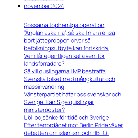
november 2024
Sossarna tophemliga operation
”Änglamaskarna”, så skall man rensa
bort jätteproppen orvar så
befolkningsutbyte kan fortskrida.
Vem får egentligen kalla vem för
landsförrädare?
Så vill quslingarna i MP bestraffa
Svenska folket med mångkultur och
massinvandring.
Vänsterpartiet hatar oss svenskar och
Sverige. Kan S ge quislingar
ministerposter?
L bli bojsänke för tidö och Sverige
Efter terrordådet mot Berlin Pride växer
debatten om islamism och HBTQ-