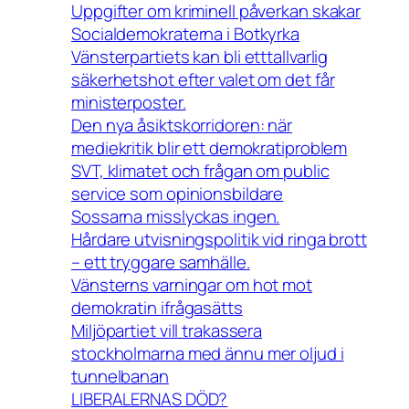
Uppgifter om kriminell påverkan skakar
Socialdemokraterna i Botkyrka
Vänsterpartiets kan bli etttallvarlig
säkerhetshot efter valet om det får
ministerposter.
Den nya åsiktskorridoren: när
mediekritik blir ett demokratiproblem
SVT, klimatet och frågan om public
service som opinionsbildare
Sossarna misslyckas ingen.
Hårdare utvisningspolitik vid ringa brott
– ett tryggare samhälle.
Vänsterns varningar om hot mot
demokratin ifrågasätts
Miljöpartiet vill trakassera
stockholmarna med ännu mer oljud i
tunnelbanan
LIBERALERNAS DÖD?