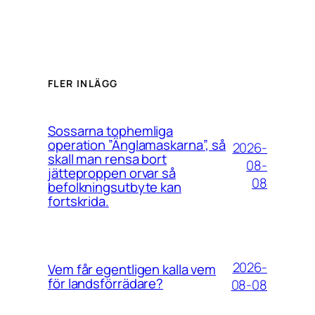
FLER INLÄGG
Sossarna tophemliga
operation ”Änglamaskarna”, så
2026-
skall man rensa bort
08-
jätteproppen orvar så
08
befolkningsutbyte kan
fortskrida.
2026-
Vem får egentligen kalla vem
för landsförrädare?
08-08