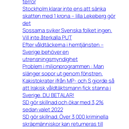
terror
Stockholm klarar inte ens att sänka
skatten med 1 krona – lilla Lekeberg gör
det
Sossarna sviker Svenska folket ingen.
Vill inte återkalla PUT
Efter våldtäckerna i hemtjänsten –
Sverige behöver en
utrensningsmyndighet
Problem i miljonprogrammen : Man
slänger sopor ut genom fönstren.
Kakistokrater ifrån MP- och S gjorde så
att Irakisk våldtäktsmann fick stanna i
Sverige. DU BETALAR!
SD gör skillnad och ökar med 3,2%
sedan valet 2022
SD gör skillnad. Över 3 000 kriminella
skräpmänniskor kan returneras till