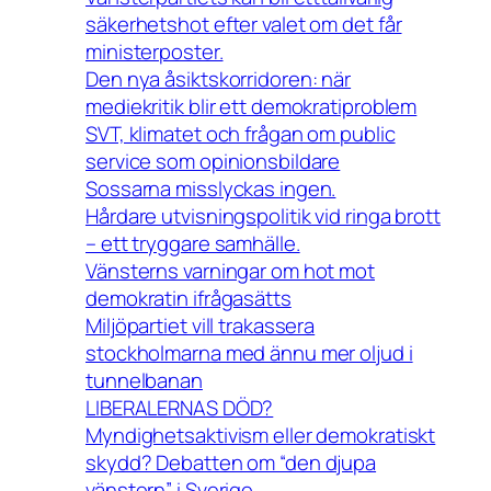
säkerhetshot efter valet om det får
ministerposter.
Den nya åsiktskorridoren: när
mediekritik blir ett demokratiproblem
SVT, klimatet och frågan om public
service som opinionsbildare
Sossarna misslyckas ingen.
Hårdare utvisningspolitik vid ringa brott
– ett tryggare samhälle.
Vänsterns varningar om hot mot
demokratin ifrågasätts
Miljöpartiet vill trakassera
stockholmarna med ännu mer oljud i
tunnelbanan
LIBERALERNAS DÖD?
Myndighetsaktivism eller demokratiskt
skydd? Debatten om “den djupa
vänstern” i Sverige