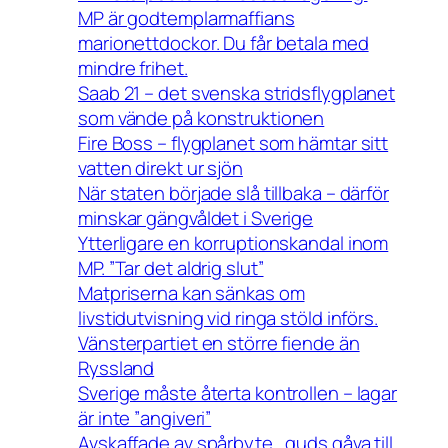
MP är godtemplarmaffians
marionettdockor. Du får betala med
mindre frihet.
Saab 21 – det svenska stridsflygplanet
som vände på konstruktionen
Fire Boss – flygplanet som hämtar sitt
vatten direkt ur sjön
När staten började slå tillbaka – därför
minskar gängvåldet i Sverige
Ytterligare en korruptionskandal inom
MP. ”Tar det aldrig slut”
Matpriserna kan sänkas om
livstidutvisning vid ringa stöld införs.
Vänsterpartiet en större fiende än
Ryssland
Sverige måste återta kontrollen – lagar
är inte ”angiveri”
Avskaffade av spårbyte , guds gåva till