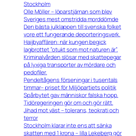
Stockholm
Olle Möller – löparstjärnan som blev
Sveriges mest omstridda morddömde
Den bästa julklappen till svenska folket
vore ett fungerande deporteringsverk.
Haijbyaffären: när kungen begick
lagbrottet ”otukt som mot naturen är”.
Kriminalvården slösar med skattepegar
på lyxiga transporter av mördare och
pedofiler.
Pendeltågens förseningar i tusentals
timmar– priset för Miljöpartiets politik
Spårbytet gav människor falska hopp.
Tidöregeringen gör om och gör rätt.
Jihad mot väst – tolerans, teokrati och
terror
Stockholm klarar inte ens att sänka
skatten med 1 krona – lilla Lekeberg gör