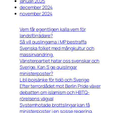
januari 2025
december 2024
november 2024
Vem får egentligen kalla vem för
landsförrädare?
Så vill quslingarna i MP bestraffa
Svenska folket med mångkultur och
massinvandring.
Vänsterpartiet hatar oss svenskar och
Sverige. Kan S ge quislingar
ministerposter?
L bli bojsänke för tidö och Sverige
Efter terrordådet mot Berlin Pride växer
debatten om islamism och HBTQ-
rörelsens vägval
Systemhotade brottslingar kan få
ministerposter i en sosse regering.