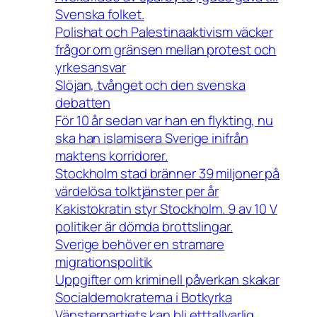
Svenska folket.
Polishat och Palestinaaktivism väcker
frågor om gränsen mellan protest och
yrkesansvar
Slöjan, tvånget och den svenska
debatten
För 10 år sedan var han en flykting, nu
ska han islamisera Sverige inifrån
maktens korridorer.
Stockholm stad bränner 39 miljoner på
värdelösa tolktjänster per år
Kakistokratin styr Stockholm. 9 av 10 V
politiker är dömda brottslingar.
Sverige behöver en stramare
migrationspolitik
Uppgifter om kriminell påverkan skakar
Socialdemokraterna i Botkyrka
Vänsterpartiets kan bli etttallvarlig