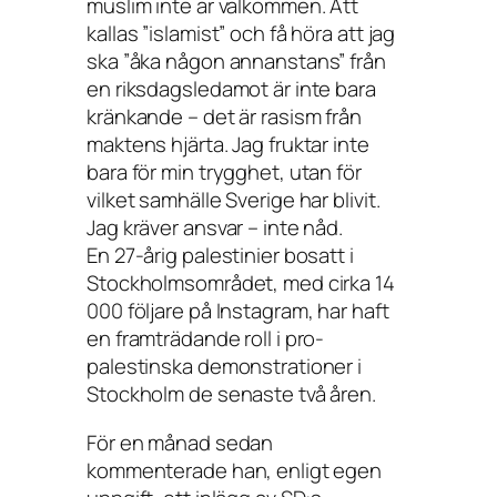
muslim inte är välkommen. Att
kallas ”islamist” och få höra att jag
ska ”åka någon annanstans” från
en riksdagsledamot är inte bara
kränkande – det är rasism från
maktens hjärta. Jag fruktar inte
bara för min trygghet, utan för
vilket samhälle Sverige har blivit.
Jag kräver ansvar – inte nåd.
En 27-årig palestinier bosatt i
Stockholmsområdet, med cirka 14
000 följare på Instagram, har haft
en framträdande roll i pro-
palestinska demonstrationer i
Stockholm de senaste två åren.
För en månad sedan
kommenterade han, enligt egen