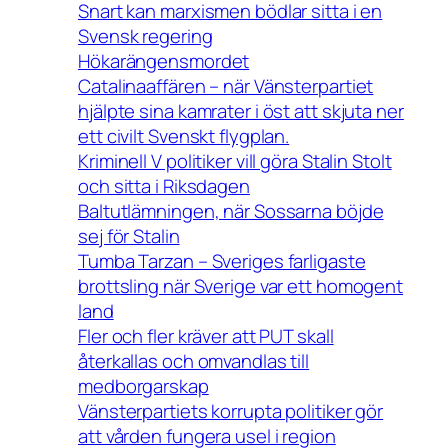
Snart kan marxismen bödlar sitta i en
Svensk regering
Hökarängensmordet
Catalinaaffären – när Vänsterpartiet
hjälpte sina kamrater i öst att skjuta ner
ett civilt Svenskt flygplan.
Kriminell V politiker vill göra Stalin Stolt
och sitta i Riksdagen
Baltutlämningen, när Sossarna böjde
sej för Stalin
Tumba Tarzan – Sveriges farligaste
brottsling när Sverige var ett homogent
land
Fler och fler kräver att PUT skall
återkallas och omvandlas till
medborgarskap
Vänsterpartiets korrupta politiker gör
att vården fungera usel i region