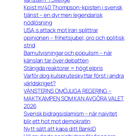
Kpist m/40 Thompson-kpisten i svensk
tjänst – en dyr men legendarisk
nödlösning
USA:s attack mot Iran splittrar
opinionen – frihetsjubel, oro och politisk
strid
Barnutvisningar och populism – när
känslan tar över debatten
Stängda reaktorer = högt elpris
Varför dog kulspruteskyttar först i andra
världskriget?
VÄNSTERNS OMÖJLIGA REGERING –
MAKTKAMPEN SOM KAN AVGÖRA VALET
2026
Svensk bidragsislamism – när naivitet
blir ett hot mot demokratin
Nytt sätt att kapa ditt BankID