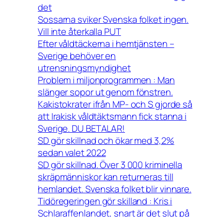
det
Sossarna sviker Svenska folket ingen.
Vill inte återkalla PUT
Efter våldtäckerna i hemtjänsten –
Sverige behöver en
utrensningsmyndighet
Problem i miljonprogrammen : Man
slänger sopor ut genom fönstren.
Kakistokrater ifrån MP- och S gjorde så
att Irakisk våldtäktsmann fick stanna i
Sverige. DU BETALAR!
SD gör skillnad och ökar med 3,2%
sedan valet 2022
SD gör skillnad. Över 3 000 kriminella
skräpmänniskor kan returneras till
hemlandet. Svenska folket blir vinnare.
Tidöregeringen gör skilland : Kris i
Schlaraffenlandet, snart är det slut på