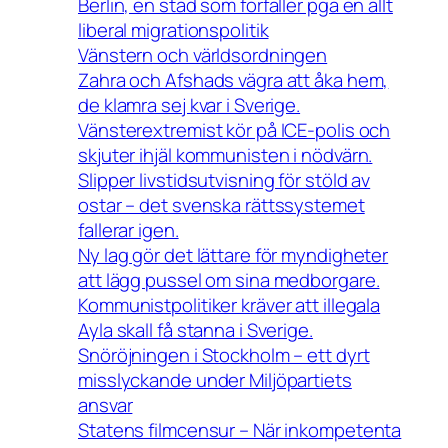
Berlin, en stad som förfaller pga en allt
liberal migrationspolitik
Vänstern och världsordningen
Zahra och Afshads vägra att åka hem,
de klamra sej kvar i Sverige.
Vänsterextremist kör på ICE-polis och
skjuter ihjäl kommunisten i nödvärn.
Slipper livstidsutvisning för stöld av
ostar – det svenska rättssystemet
fallerar igen.
Ny lag gör det lättare för myndigheter
att lägg pussel om sina medborgare.
Kommunistpolitiker kräver att illegala
Ayla skall få stanna i Sverige.
Snöröjningen i Stockholm – ett dyrt
misslyckande under Miljöpartiets
ansvar
Statens filmcensur – När inkompetenta