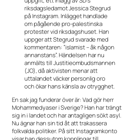
uppgift, ett inlägg av SD:s
riksdagsledamot Jessica Stegrud
på Instagram. Inlägget handlade
om pågående pro-palestinska
protester vid riksdagshuset. Han
uppger att Stegrud svarade med
kommentaren: ”islamist – åk någon
annanstans”. Händelsen har nu
anmälts till Justitieombudsmannen
(JO), då aktivisten menar att
uttalandet väcker personlig oro
och ökar hans känsla av otrygghet.
En sak jag funderar över är: Vad gör herr
Mohammedyaser i Sverige? Han har trängt
sig in i landet och har antagligen sökt asyl.
Nu ägnar han sin tid åt att trakassera
folkvalda politiker. På sitt Instagramkonto
visar han dessutom kopplingar till