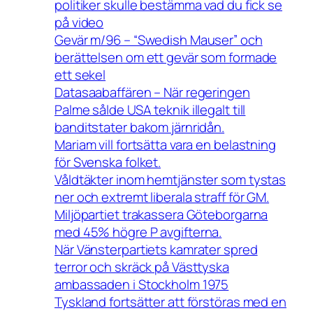
politiker skulle bestämma vad du fick se
på video
Gevär m/96 – “Swedish Mauser” och
berättelsen om ett gevär som formade
ett sekel
Datasaabaffären – När regeringen
Palme sålde USA teknik illegalt till
banditstater bakom järnridån.
Mariam vill fortsätta vara en belastning
för Svenska folket.
Våldtäkter inom hemtjänster som tystas
ner och extremt liberala straff för GM.
Miljöpartiet trakassera Göteborgarna
med 45% högre P avgifterna.
När Vänsterpartiets kamrater spred
terror och skräck på Västtyska
ambassaden i Stockholm 1975
Tyskland fortsätter att förstöras med en