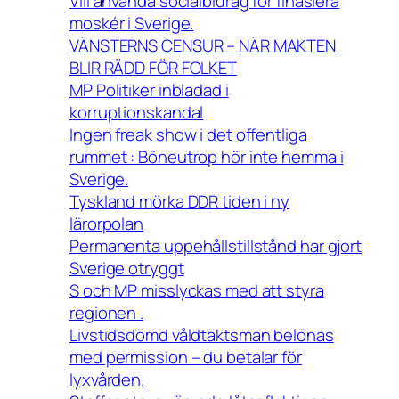
Vill använda socialbidrag för finasiera
moskér i Sverige.
VÄNSTERNS CENSUR – NÄR MAKTEN
BLIR RÄDD FÖR FOLKET
MP Politiker inbladad i
korruptionskandal
Ingen freak show i det offentliga
rummet : Böneutrop hör inte hemma i
Sverige.
Tyskland mörka DDR tiden i ny
lärorpolan
Permanenta uppehållstillstånd har gjort
Sverige otryggt
S och MP misslyckas med att styra
regionen .
Livstidsdömd våldtäktsman belönas
med permission – du betalar för
lyxvården.