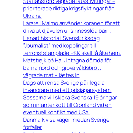
Staffanstorp vägrade låtasflyktingar –
prioriterade riktiga krigsflyktingar från
Ukraina
Lärare i Malmö använder koranen för att
driva ut djävulen ur sinnesslöa barn.
L snart historia i Svensk riksdag
”Journalist” med kopplingar till
terroriststämplade PKK skall få åka hem.
Matstrejk på Hall: intagna dömda för
barnamord och grova våldsbrott
vägrade mat – låstes in
Dags att rensa Sverige på illegala
invandrare med ett prisjägarsystem.
Sossarna vill skicka Svenska 19 åringar
som infanterikött till Grönland vid en
eventuell konflikt med USA.
Danmark visa vägen medan Sverige
förfaller