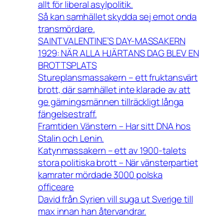
allt för liberal asylpolitik.
Så kan samhället skydda sej emot onda
transmördare.
SAINT VALENTINE’S DAY-MASSAKERN
1929: NÄR ALLA HJÄRTANS DAG BLEV EN
BROTTSPLATS
Stureplansmassakern – ett fruktansvärt
brott, där samhället inte klarade av att
ge gärningsmännen tillräckligt långa
fängelsestraff.
Framtiden Vänstern – Har sitt DNA hos
Stalin och Lenin.
Katynmassakern – ett av 1900-talets
stora politiska brott – När vänsterpartiet
kamrater mördade 3000 polska
officeare
David från Syrien vill suga ut Sverige till
max innan han återvandrar.