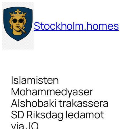
Hoppa
till
innehåll
Stockholm.homes
Islamisten
Mohammedyaser
Alshobaki trakassera
SD Riksdag ledamot
via JO