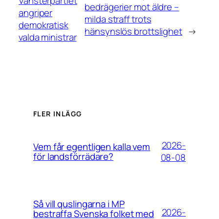
Vänsterpartiet
bedrägerier mot äldre –
angriper
milda straff trots
demokratisk
hänsynslös brottslighet
→
valda ministrar
FLER INLÄGG
2026-
Vem får egentligen kalla vem
för landsförrädare?
08-08
Så vill quslingarna i MP
2026-
bestraffa Svenska folket med