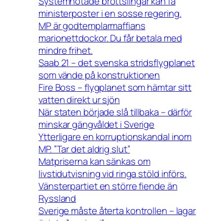
Systemhotade brottslingar kan få
ministerposter i en sosse regering.
MP är godtemplarmaffians
marionettdockor. Du får betala med
mindre frihet.
Saab 21 – det svenska stridsflygplanet
som vände på konstruktionen
Fire Boss – flygplanet som hämtar sitt
vatten direkt ur sjön
När staten började slå tillbaka – därför
minskar gängvåldet i Sverige
Ytterligare en korruptionskandal inom
MP. ”Tar det aldrig slut”
Matpriserna kan sänkas om
livstidutvisning vid ringa stöld införs.
Vänsterpartiet en större fiende än
Ryssland
Sverige måste återta kontrollen – lagar