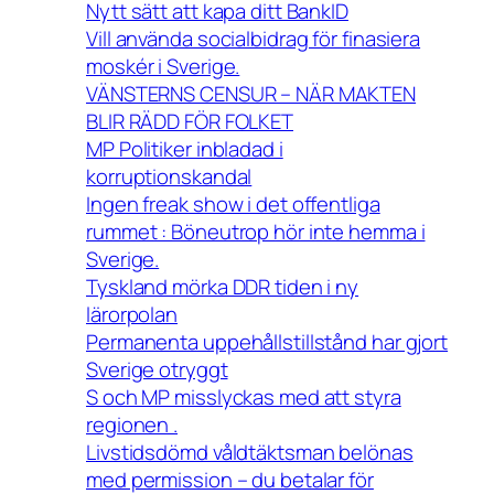
Nytt sätt att kapa ditt BankID
Vill använda socialbidrag för finasiera
moskér i Sverige.
VÄNSTERNS CENSUR – NÄR MAKTEN
BLIR RÄDD FÖR FOLKET
MP Politiker inbladad i
korruptionskandal
Ingen freak show i det offentliga
rummet : Böneutrop hör inte hemma i
Sverige.
Tyskland mörka DDR tiden i ny
lärorpolan
Permanenta uppehållstillstånd har gjort
Sverige otryggt
S och MP misslyckas med att styra
regionen .
Livstidsdömd våldtäktsman belönas
med permission – du betalar för