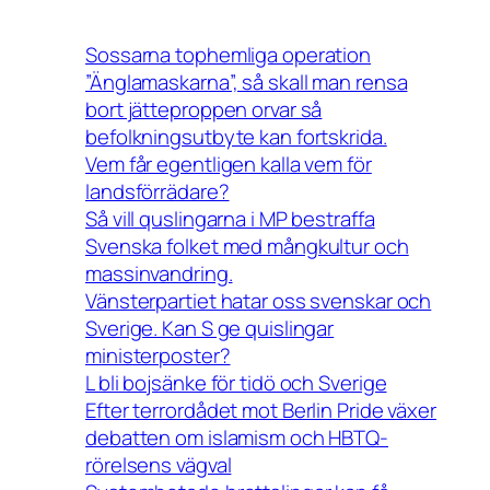
Sossarna tophemliga operation
”Änglamaskarna”, så skall man rensa
bort jätteproppen orvar så
befolkningsutbyte kan fortskrida.
Vem får egentligen kalla vem för
landsförrädare?
Så vill quslingarna i MP bestraffa
Svenska folket med mångkultur och
massinvandring.
Vänsterpartiet hatar oss svenskar och
Sverige. Kan S ge quislingar
ministerposter?
L bli bojsänke för tidö och Sverige
Efter terrordådet mot Berlin Pride växer
debatten om islamism och HBTQ-
rörelsens vägval