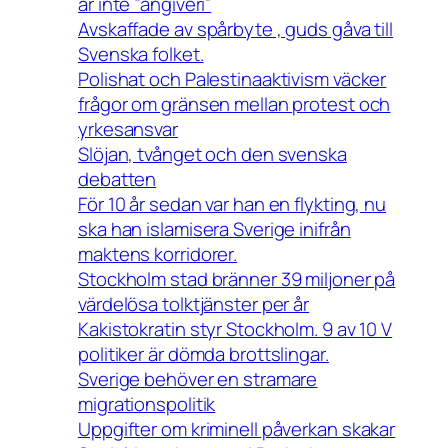
är inte ”angiveri”
Avskaffade av spårbyte , guds gåva till
Svenska folket.
Polishat och Palestinaaktivism väcker
frågor om gränsen mellan protest och
yrkesansvar
Slöjan, tvånget och den svenska
debatten
För 10 år sedan var han en flykting, nu
ska han islamisera Sverige inifrån
maktens korridorer.
Stockholm stad bränner 39 miljoner på
värdelösa tolktjänster per år
Kakistokratin styr Stockholm. 9 av 10 V
politiker är dömda brottslingar.
Sverige behöver en stramare
migrationspolitik
Uppgifter om kriminell påverkan skakar