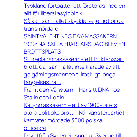
Tyskland fortsätter att förstöras med en
allt för liberal asylpolitik.
Så kan samhället skydda sej emot onda
transmördare.
SAINT VALENTINE’S DAY-MASSAKERN
1929: NÄR ALLA HJÄRTANS DAG BLEV EN
BROTTSPLATS
Stureplansmassakern – ett fruktansvärt
brott, där samhället inte klarade av att
ge gärningsmännen tillräckligt långa
fängelsestraff.
Framtiden Vänstern – Har sitt DNA hos
Stalin och Lenin.
Katynmassakern – ett av 1900-talets
stora politiska brott – När vänsterpartiet
kamrater mördade 3000 polska
officeare
David från Syrien vill suga ut Sverige till