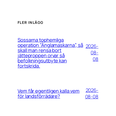
FLER INLÄGG
Sossarna tophemliga
operation ”Änglamaskarna”, så
2026-
skall man rensa bort
08-
jätteproppen orvar så
08
befolkningsutbyte kan
fortskrida.
2026-
Vem får egentligen kalla vem
för landsförrädare?
08-08