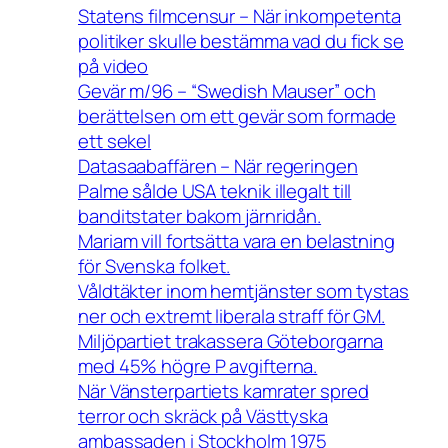
Statens filmcensur – När inkompetenta
politiker skulle bestämma vad du fick se
på video
Gevär m/96 – “Swedish Mauser” och
berättelsen om ett gevär som formade
ett sekel
Datasaabaffären – När regeringen
Palme sålde USA teknik illegalt till
banditstater bakom järnridån.
Mariam vill fortsätta vara en belastning
för Svenska folket.
Våldtäkter inom hemtjänster som tystas
ner och extremt liberala straff för GM.
Miljöpartiet trakassera Göteborgarna
med 45% högre P avgifterna.
När Vänsterpartiets kamrater spred
terror och skräck på Västtyska
ambassaden i Stockholm 1975