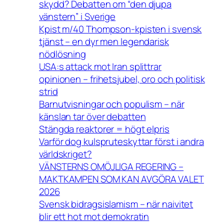
skydd? Debatten om “den djupa
vänstern” i Sverige
Kpist m/40 Thompson-kpisten i svensk
tjänst – en dyr men legendarisk
nödlösning
USA:s attack mot Iran splittrar
opinionen – frihetsjubel, oro och politisk
strid
Barnutvisningar och populism – när
känslan tar över debatten
Stängda reaktorer = högt elpris
Varför dog kulspruteskyttar först i andra
världskriget?
VÄNSTERNS OMÖJLIGA REGERING –
MAKTKAMPEN SOM KAN AVGÖRA VALET
2026
Svensk bidragsislamism – när naivitet
blir ett hot mot demokratin