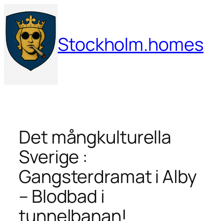
Hoppa
till
innehåll
Stockholm.homes
Det mångkulturella
Sverige :
Gangsterdramat i Alby
– Blodbad i
tunnelbanan!