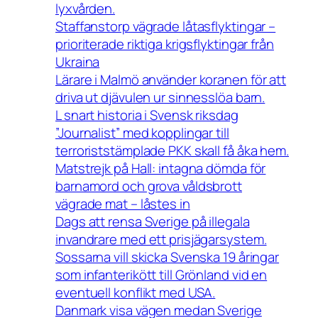
lyxvården.
Staffanstorp vägrade låtasflyktingar –
prioriterade riktiga krigsflyktingar från
Ukraina
Lärare i Malmö använder koranen för att
driva ut djävulen ur sinnesslöa barn.
L snart historia i Svensk riksdag
”Journalist” med kopplingar till
terroriststämplade PKK skall få åka hem.
Matstrejk på Hall: intagna dömda för
barnamord och grova våldsbrott
vägrade mat – låstes in
Dags att rensa Sverige på illegala
invandrare med ett prisjägarsystem.
Sossarna vill skicka Svenska 19 åringar
som infanterikött till Grönland vid en
eventuell konflikt med USA.
Danmark visa vägen medan Sverige