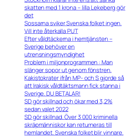
skatten med 1 krona – lilla Lekeberg gör
det
Sossarna sviker Svenska folket ingen.
Vill inte återkalla PUT
Efter våldtäckerna i hemtjänsten –
Sverige behöver en
utrensningsmyndighet
Problem i miljonprogrammen : Man
slänger sopor ut genom fönstren.
Kakistokrater ifrån MP- och S gjorde så
att Irakisk våldtäktsmann fick stanna i
Sverige. DU BETALAR!
SD gör skillnad och ökar med 3,2%
sedan valet 2022
SD gör skillnad. Över 3 000 kriminella
skräpmänniskor kan returneras till
hemlandet. Svenska folket blir vinnare.