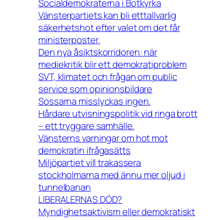
Socialdemokraterna i Botkyrka
Vänsterpartiets kan bli etttallvarlig
säkerhetshot efter valet om det får
ministerposter.
Den nya åsiktskorridoren: när
mediekritik blir ett demokratiproblem
SVT, klimatet och frågan om public
service som opinionsbildare
Sossarna misslyckas ingen.
Hårdare utvisningspolitik vid ringa brott
– ett tryggare samhälle.
Vänsterns varningar om hot mot
demokratin ifrågasätts
Miljöpartiet vill trakassera
stockholmarna med ännu mer oljud i
tunnelbanan
LIBERALERNAS DÖD?
Myndighetsaktivism eller demokratiskt