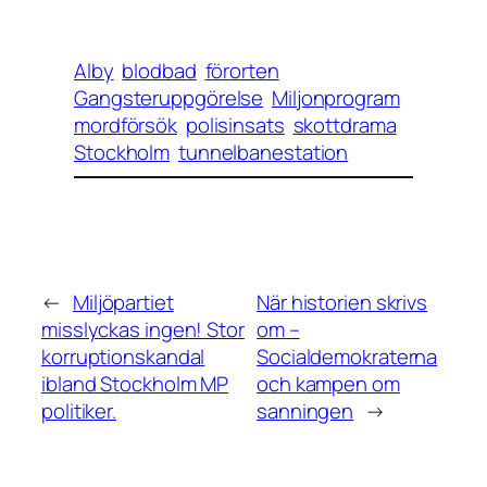
Alby
blodbad
förorten
Gangsteruppgörelse
Miljonprogram
mordförsök
polisinsats
skottdrama
Stockholm
tunnelbanestation
←
Miljöpartiet
När historien skrivs
misslyckas ingen! Stor
om –
korruptionskandal
Socialdemokraterna
ibland Stockholm MP
och kampen om
politiker.
sanningen
→