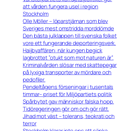
att vården fungera usel i region
Stockholm
Olle Möller – löparstjärnan som blev
Sveriges mest omstridda morddömde
Den bästa julklappen till svenska folket
vore ett fungerande deporteringsverk.
Haijbyaffären: när kungen begick
lagbrottet ”otukt som mot naturen är”.
Kriminalvården slösar med skattepegar
på lyxiga transporter av mördare och
pedofiler.
Pendeltågens förseningar i tusentals
timmar– priset för Miljöpartiets politik
Spårbytet gav människor falska hopp.
Tidöregeringen gör om och gör rätt.
Jihad mot väst – tolerans, teokrati och
terror
Stockholm klarar inte ens att sänka