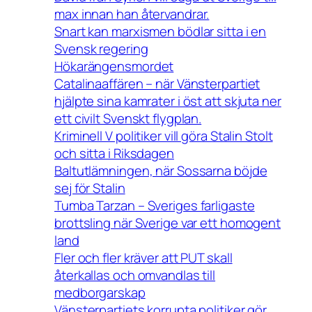
max innan han återvandrar.
Snart kan marxismen bödlar sitta i en
Svensk regering
Hökarängensmordet
Catalinaaffären – när Vänsterpartiet
hjälpte sina kamrater i öst att skjuta ner
ett civilt Svenskt flygplan.
Kriminell V politiker vill göra Stalin Stolt
och sitta i Riksdagen
Baltutlämningen, när Sossarna böjde
sej för Stalin
Tumba Tarzan – Sveriges farligaste
brottsling när Sverige var ett homogent
land
Fler och fler kräver att PUT skall
återkallas och omvandlas till
medborgarskap
Vänsterpartiets korrupta politiker gör