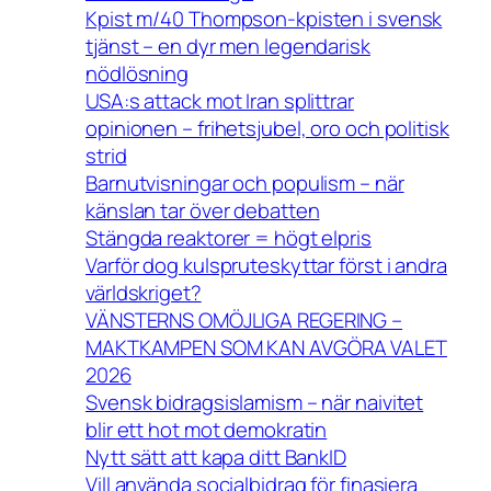
Kpist m/40 Thompson-kpisten i svensk
tjänst – en dyr men legendarisk
nödlösning
USA:s attack mot Iran splittrar
opinionen – frihetsjubel, oro och politisk
strid
Barnutvisningar och populism – när
känslan tar över debatten
Stängda reaktorer = högt elpris
Varför dog kulspruteskyttar först i andra
världskriget?
VÄNSTERNS OMÖJLIGA REGERING –
MAKTKAMPEN SOM KAN AVGÖRA VALET
2026
Svensk bidragsislamism – när naivitet
blir ett hot mot demokratin
Nytt sätt att kapa ditt BankID
Vill använda socialbidrag för finasiera