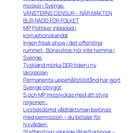
moskér i Sverige.
VÄNSTERNS CENSUR – NÄR MAKTEN
BLIR RÄDD FÖR FOLKET
MP Politiker inbladad i
korruptionskandal
Ingen freak show i det offentliga
rummet : Böneutrop hör inte hemma i
Sverige.
Tyskland mörka DDR tiden i ny
lärorpolan
Permanenta uppehållstillstånd har gjort
Sverige otryggt
S och MP misslyckas med att styra
regionen .
Livstidsdömd våldtäktsman belönas
med permission – du betalar för
lyxvården.
Staffanstorp vägrade låtasflyktingar –