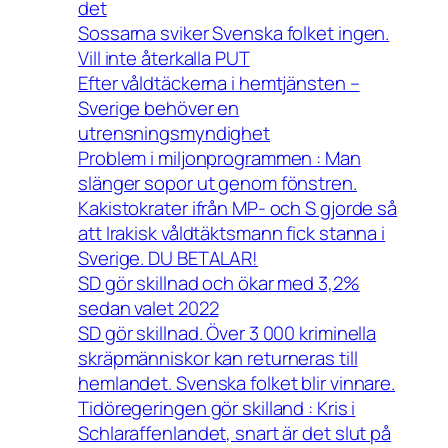
det
Sossarna sviker Svenska folket ingen.
Vill inte återkalla PUT
Efter våldtäckerna i hemtjänsten –
Sverige behöver en
utrensningsmyndighet
Problem i miljonprogrammen : Man
slänger sopor ut genom fönstren.
Kakistokrater ifrån MP- och S gjorde så
att Irakisk våldtäktsmann fick stanna i
Sverige. DU BETALAR!
SD gör skillnad och ökar med 3,2%
sedan valet 2022
SD gör skillnad. Över 3 000 kriminella
skräpmänniskor kan returneras till
hemlandet. Svenska folket blir vinnare.
Tidöregeringen gör skilland : Kris i
Schlaraffenlandet, snart är det slut på