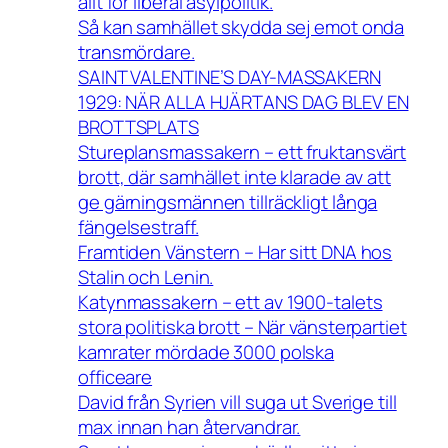
allt för liberal asylpolitik.
Så kan samhället skydda sej emot onda
transmördare.
SAINT VALENTINE’S DAY-MASSAKERN
1929: NÄR ALLA HJÄRTANS DAG BLEV EN
BROTTSPLATS
Stureplansmassakern – ett fruktansvärt
brott, där samhället inte klarade av att
ge gärningsmännen tillräckligt långa
fängelsestraff.
Framtiden Vänstern – Har sitt DNA hos
Stalin och Lenin.
Katynmassakern – ett av 1900-talets
stora politiska brott – När vänsterpartiet
kamrater mördade 3000 polska
officeare
David från Syrien vill suga ut Sverige till
max innan han återvandrar.