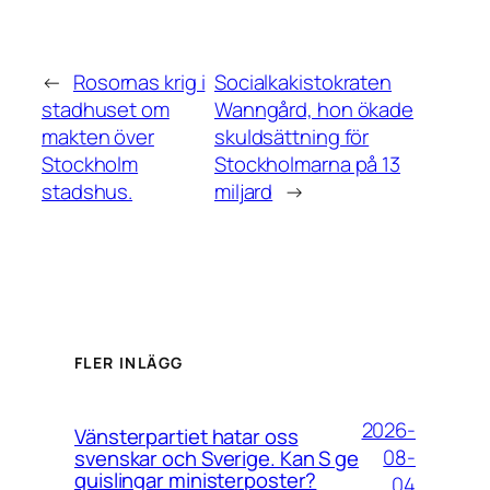
←
Rosornas krig i
Socialkakistokraten
stadhuset om
Wanngård, hon ökade
makten över
skuldsättning för
Stockholm
Stockholmarna på 13
stadshus.
miljard
→
FLER INLÄGG
2026-
Vänsterpartiet hatar oss
08-
svenskar och Sverige. Kan S ge
quislingar ministerposter?
04