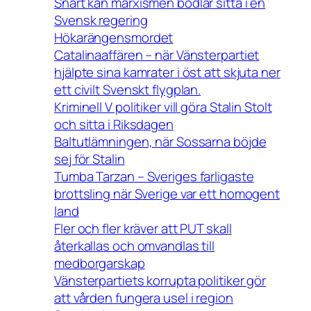
Snart kan marxismen bödlar sitta i en
Svensk regering
Hökarängensmordet
Catalinaaffären – när Vänsterpartiet
hjälpte sina kamrater i öst att skjuta ner
ett civilt Svenskt flygplan.
Kriminell V politiker vill göra Stalin Stolt
och sitta i Riksdagen
Baltutlämningen, när Sossarna böjde
sej för Stalin
Tumba Tarzan – Sveriges farligaste
brottsling när Sverige var ett homogent
land
Fler och fler kräver att PUT skall
återkallas och omvandlas till
medborgarskap
Vänsterpartiets korrupta politiker gör
att vården fungera usel i region