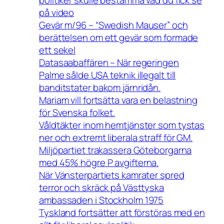
politiker skulle bestämma vad du fick se
på video
Gevär m/96 – “Swedish Mauser” och
berättelsen om ett gevär som formade
ett sekel
Datasaabaffären – När regeringen
Palme sålde USA teknik illegalt till
banditstater bakom järnridån.
Mariam vill fortsätta vara en belastning
för Svenska folket.
Våldtäkter inom hemtjänster som tystas
ner och extremt liberala straff för GM.
Miljöpartiet trakassera Göteborgarna
med 45% högre P avgifterna.
När Vänsterpartiets kamrater spred
terror och skräck på Västtyska
ambassaden i Stockholm 1975
Tyskland fortsätter att förstöras med en