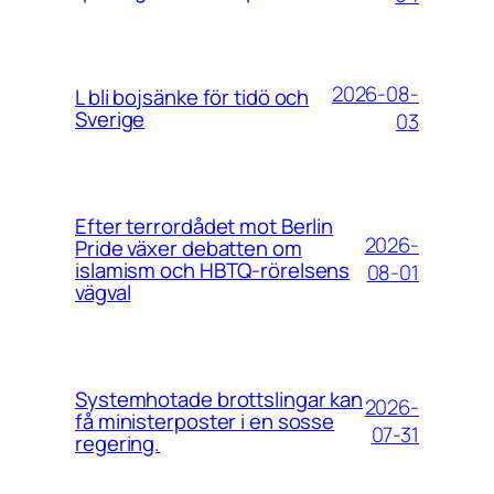
2026-08-
L bli bojsänke för tidö och
Sverige
03
Efter terrordådet mot Berlin
2026-
Pride växer debatten om
islamism och HBTQ-rörelsens
08-01
vägval
Systemhotade brottslingar kan
2026-
få ministerposter i en sosse
07-31
regering.