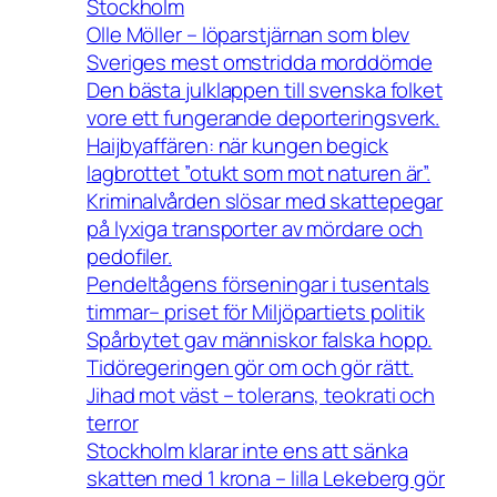
Stockholm
Olle Möller – löparstjärnan som blev
Sveriges mest omstridda morddömde
Den bästa julklappen till svenska folket
vore ett fungerande deporteringsverk.
Haijbyaffären: när kungen begick
lagbrottet ”otukt som mot naturen är”.
Kriminalvården slösar med skattepegar
på lyxiga transporter av mördare och
pedofiler.
Pendeltågens förseningar i tusentals
timmar– priset för Miljöpartiets politik
Spårbytet gav människor falska hopp.
Tidöregeringen gör om och gör rätt.
Jihad mot väst – tolerans, teokrati och
terror
Stockholm klarar inte ens att sänka
skatten med 1 krona – lilla Lekeberg gör