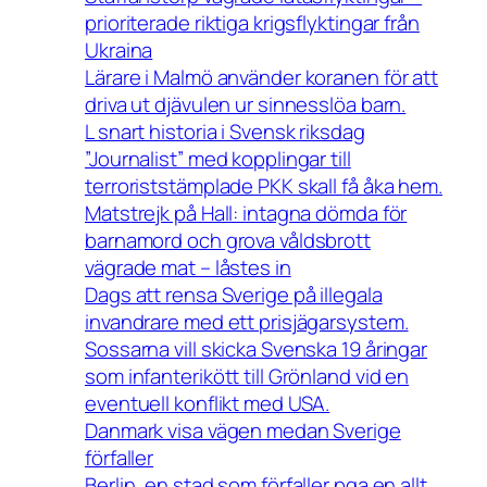
prioriterade riktiga krigsflyktingar från
Ukraina
Lärare i Malmö använder koranen för att
driva ut djävulen ur sinnesslöa barn.
L snart historia i Svensk riksdag
”Journalist” med kopplingar till
terroriststämplade PKK skall få åka hem.
Matstrejk på Hall: intagna dömda för
barnamord och grova våldsbrott
vägrade mat – låstes in
Dags att rensa Sverige på illegala
invandrare med ett prisjägarsystem.
Sossarna vill skicka Svenska 19 åringar
som infanterikött till Grönland vid en
eventuell konflikt med USA.
Danmark visa vägen medan Sverige
förfaller
Berlin, en stad som förfaller pga en allt