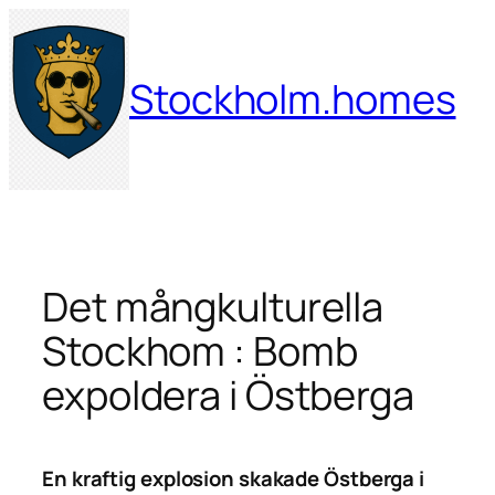
Hoppa
till
innehåll
Stockholm.homes
Det mångkulturella
Stockhom : Bomb
expoldera i Östberga
En kraftig explosion skakade Östberga i