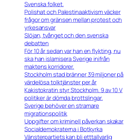
Svenska folket.
Polishat och Palestinaaktivism väcker
frågor om gränsen mellan protest och
yrkesansvar
Slöjan, tvånget och den svenska
debatten
För 10 år sedan var han en flykting, nu
ska han islamisera Sverige inifrån
maktens korridorer.
Stockholm stad bränner 39 miljoner på
värdelösa tolktjänster per år
Kakistokratin styr Stockholm. 9 av 10 V
politiker är dömda brottslingar.
Sverige behöver en stramare
migrationspolitik
Uppgifter om kriminell påverkan skakar
Socialdemokraterna i Botkyrka
Vänsterpartiets kan bli etttallvarlig