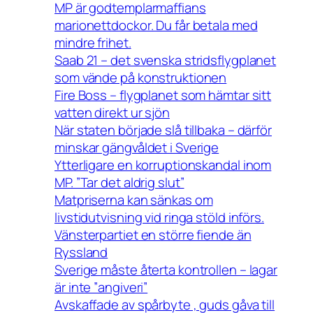
MP är godtemplarmaffians
marionettdockor. Du får betala med
mindre frihet.
Saab 21 – det svenska stridsflygplanet
som vände på konstruktionen
Fire Boss – flygplanet som hämtar sitt
vatten direkt ur sjön
När staten började slå tillbaka – därför
minskar gängvåldet i Sverige
Ytterligare en korruptionskandal inom
MP. ”Tar det aldrig slut”
Matpriserna kan sänkas om
livstidutvisning vid ringa stöld införs.
Vänsterpartiet en större fiende än
Ryssland
Sverige måste återta kontrollen – lagar
är inte ”angiveri”
Avskaffade av spårbyte , guds gåva till