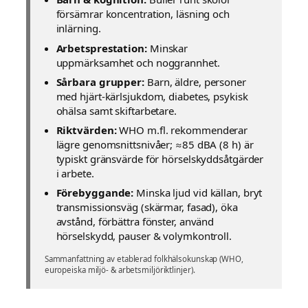
försämrar koncentration, läsning och
inlärning.
Arbetsprestation:
Minskar
uppmärksamhet och noggrannhet.
Sårbara grupper:
Barn, äldre, personer
med hjärt‑kärlsjukdom, diabetes, psykisk
ohälsa samt skiftarbetare.
Riktvärden:
WHO m.fl. rekommenderar
lägre genomsnittsnivåer; ≈85 dBA (8 h) är
typiskt gränsvärde för hörselskyddsåtgärder
i arbete.
Förebyggande:
Minska ljud vid källan, bryt
transmissionsväg (skärmar, fasad), öka
avstånd, förbättra fönster, använd
hörselskydd, pauser & volymkontroll.
Sammanfattning av etablerad folkhälsokunskap (WHO,
europeiska miljö- & arbetsmiljöriktlinjer).