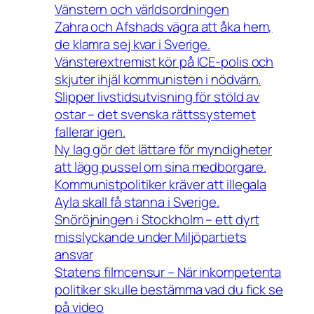
Vänstern och världsordningen
Zahra och Afshads vägra att åka hem,
de klamra sej kvar i Sverige.
Vänsterextremist kör på ICE-polis och
skjuter ihjäl kommunisten i nödvärn.
Slipper livstidsutvisning för stöld av
ostar – det svenska rättssystemet
fallerar igen.
Ny lag gör det lättare för myndigheter
att lägg pussel om sina medborgare.
Kommunistpolitiker kräver att illegala
Ayla skall få stanna i Sverige.
Snöröjningen i Stockholm – ett dyrt
misslyckande under Miljöpartiets
ansvar
Statens filmcensur – När inkompetenta
politiker skulle bestämma vad du fick se
på video