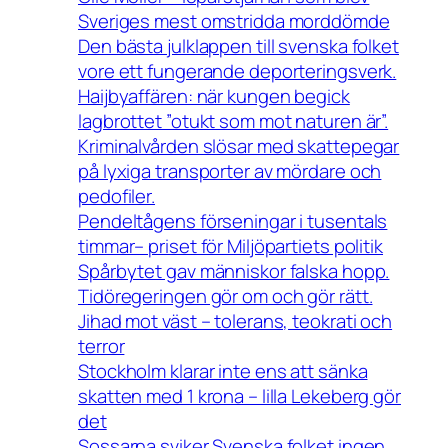
Sveriges mest omstridda morddömde
Den bästa julklappen till svenska folket
vore ett fungerande deporteringsverk.
Haijbyaffären: när kungen begick
lagbrottet ”otukt som mot naturen är”.
Kriminalvården slösar med skattepegar
på lyxiga transporter av mördare och
pedofiler.
Pendeltågens förseningar i tusentals
timmar– priset för Miljöpartiets politik
Spårbytet gav människor falska hopp.
Tidöregeringen gör om och gör rätt.
Jihad mot väst – tolerans, teokrati och
terror
Stockholm klarar inte ens att sänka
skatten med 1 krona – lilla Lekeberg gör
det
Sossarna sviker Svenska folket ingen.