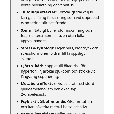
hörselnedsättning och tinnitus.
Tillfälliga effekter:
Kortvarigt starkt ljud
kan ge tillfällig försämring som vid upprepad
exponering blir bestående.
Sömn:
Nattligt buller stör insomning och
fragmenterar sömn – även utan fulla
uppvaknanden.
Stress & fysiologi:
Höjer puls, blodtryck och
stresshormoner; bidrar till kroppsligt
”slitage”.
Hjärta–kärl:
Kopplat till ökad risk för
hypertoni, hjärt‑kärlsjukdom och stroke vid
långvarig exponering.
Metabola effekter:
Associerat med störd
glukosmetabolism och ökad typ
2‑diabetesrisk.
Psykiskt välbefinnande:
Ökar irritation
och kan påverka mental hälsa negativt.
Barn & kognition:
Buller runt skolor