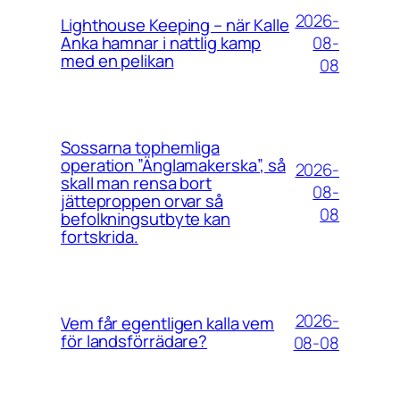
2026-
Lighthouse Keeping – när Kalle
08-
Anka hamnar i nattlig kamp
med en pelikan
08
Sossarna tophemliga
operation ”Änglamakerska”, så
2026-
skall man rensa bort
08-
jätteproppen orvar så
08
befolkningsutbyte kan
fortskrida.
2026-
Vem får egentligen kalla vem
för landsförrädare?
08-08