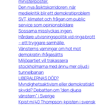
ministerposter.
Den nya åsiktskorridoren: när
mediekritik blir ett demokratiproblem
SVT, klimatet och frågan om public
service som opinionsbildare
Sossarna misslyckas ingen.
Hårdare utvisningspolitik vid ringa brott
– ett tryggare samhälle.
Vänsterns varningar om hot mot
demokratin ifrågasätts
Miljöpartiet vill trakassera
stockholmarna med ännu mer oljud i
tunnelbanan
LIBERALERNAS DÖD?
Myndighetsaktivism eller demokratiskt
skydd? Debatten om “den djupa
vänstern” i Sverige
Kpist m/40 Thompson-kpisten i svensk