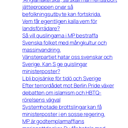
jätteproppen orvar så
befolkningsutbyte kan fortskrida.
Vem får egentligen kalla vem för
landsförrädare?
Så vill quslingarna i MP bestraffa
Svenska folket med mångkultur och
massinvandring.
Vänsterpartiet hatar oss svenskar och
Sverige. Kan S ge quislingar
ministerposter?
L bli bojsänke för tidö och Sverige
Efter terrordådet mot Berlin Pride växer
debatten om islamism och HBTQ-
rörelsens vägval
Systemhotade brottslingar kan få
ministerposter i en sosse regering.
MP är godtemplarmaffians