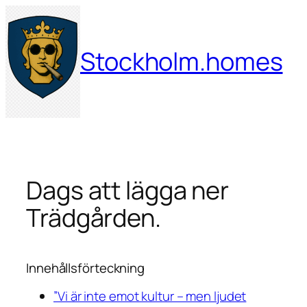
Hoppa
till
innehåll
Stockholm.homes
Dags att lägga ner
Trädgården.
Innehållsförteckning
”Vi är inte emot kultur – men ljudet