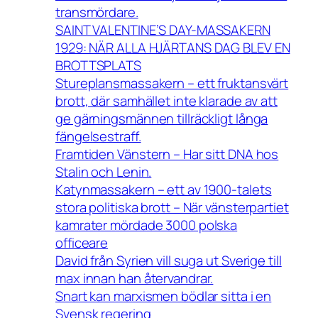
transmördare.
SAINT VALENTINE’S DAY-MASSAKERN
1929: NÄR ALLA HJÄRTANS DAG BLEV EN
BROTTSPLATS
Stureplansmassakern – ett fruktansvärt
brott, där samhället inte klarade av att
ge gärningsmännen tillräckligt långa
fängelsestraff.
Framtiden Vänstern – Har sitt DNA hos
Stalin och Lenin.
Katynmassakern – ett av 1900-talets
stora politiska brott – När vänsterpartiet
kamrater mördade 3000 polska
officeare
David från Syrien vill suga ut Sverige till
max innan han återvandrar.
Snart kan marxismen bödlar sitta i en
Svensk regering