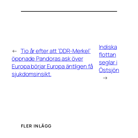
Indiska
←
Tio år efter att ’DDR-Merkel’
flottan
öppnade Pandoras ask över
seglar i
Europa börjar Europa äntligen få
Östsjön
sjukdomsinsikt.
→
FLER INLÄGG