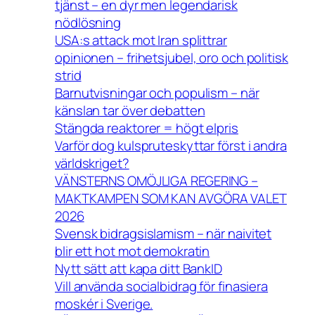
tjänst – en dyr men legendarisk
nödlösning
USA:s attack mot Iran splittrar
opinionen – frihetsjubel, oro och politisk
strid
Barnutvisningar och populism – när
känslan tar över debatten
Stängda reaktorer = högt elpris
Varför dog kulspruteskyttar först i andra
världskriget?
VÄNSTERNS OMÖJLIGA REGERING –
MAKTKAMPEN SOM KAN AVGÖRA VALET
2026
Svensk bidragsislamism – när naivitet
blir ett hot mot demokratin
Nytt sätt att kapa ditt BankID
Vill använda socialbidrag för finasiera
moskér i Sverige.