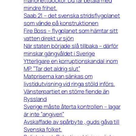
marionettdockor. Du får betala med
mindre frihet.
Saab 21 – det svenska stridsflygplanet
som vände på konstruktionen
Fire Boss – flygplanet som hämtar sitt
vatten direkt ur sjön
När staten började slå tillbaka – därför
minskar gängvåldet i Sverige
Ytterligare en korruptionskandal inom
MP. ”Tar det aldrig slut”
Matpriserna kan sänkas om
livstidutvisning vid ringa stöld införs.
Vänsterpartiet en större fiende än
Ryssland
Sverige måste återta kontrollen – lagar
är inte ”angiveri”
Avskaffade av spårbyte , guds gåva till
Svenska folket.