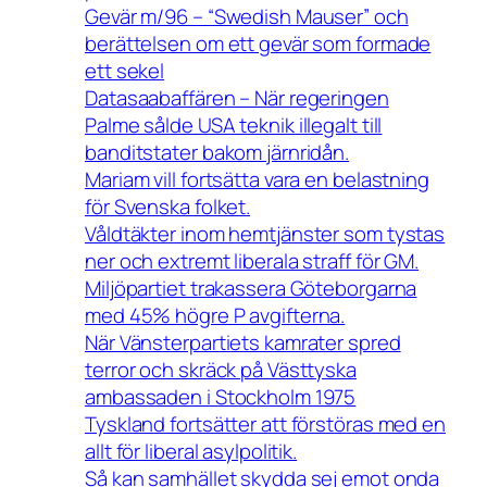
Gevär m/96 – “Swedish Mauser” och
berättelsen om ett gevär som formade
ett sekel
Datasaabaffären – När regeringen
Palme sålde USA teknik illegalt till
banditstater bakom järnridån.
Mariam vill fortsätta vara en belastning
för Svenska folket.
Våldtäkter inom hemtjänster som tystas
ner och extremt liberala straff för GM.
Miljöpartiet trakassera Göteborgarna
med 45% högre P avgifterna.
När Vänsterpartiets kamrater spred
terror och skräck på Västtyska
ambassaden i Stockholm 1975
Tyskland fortsätter att förstöras med en
allt för liberal asylpolitik.
Så kan samhället skydda sej emot onda