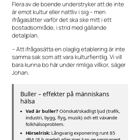
Flera av de boende understryker att de inte
är emot kultur eller nattliv i sig – men
ifrågasätter varför det ska ske mitt i ett
bostadsområde, i strid med gällande
detaljplan.
– Att ifrågasätta en olaglig etablering är inte
samma sak som att vara kulturfientlig. Vi vill
bara kunna bo här under rimliga villkor, säger
Johan.
Buller – effekter på människans
hälsa
Vad är buller?
Oönskat/skadligt ljud (trafik,
industri, bygg, flyg, musik) och ett växande
folkhälsoproblem.
Hörselrisk:
Långvarig exponering runt 85
dBA (8 h medel) eller mer kan ge permanent