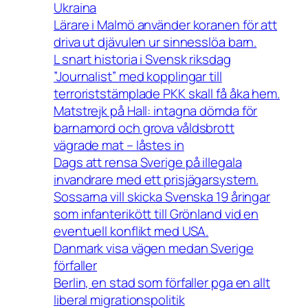
Ukraina
Lärare i Malmö använder koranen för att
driva ut djävulen ur sinnesslöa barn.
L snart historia i Svensk riksdag
”Journalist” med kopplingar till
terroriststämplade PKK skall få åka hem.
Matstrejk på Hall: intagna dömda för
barnamord och grova våldsbrott
vägrade mat – låstes in
Dags att rensa Sverige på illegala
invandrare med ett prisjägarsystem.
Sossarna vill skicka Svenska 19 åringar
som infanterikött till Grönland vid en
eventuell konflikt med USA.
Danmark visa vägen medan Sverige
förfaller
Berlin, en stad som förfaller pga en allt
liberal migrationspolitik