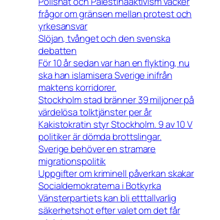
Polishat och Palestinaaktivism väcker
frågor om gränsen mellan protest och
yrkesansvar
Slöjan, tvånget och den svenska
debatten
För 10 år sedan var han en flykting, nu
ska han islamisera Sverige inifrån
maktens korridorer.
Stockholm stad bränner 39 miljoner på
värdelösa tolktjänster per år
Kakistokratin styr Stockholm. 9 av 10 V
politiker är dömda brottslingar.
Sverige behöver en stramare
migrationspolitik
Uppgifter om kriminell påverkan skakar
Socialdemokraterna i Botkyrka
Vänsterpartiets kan bli etttallvarlig
säkerhetshot efter valet om det får