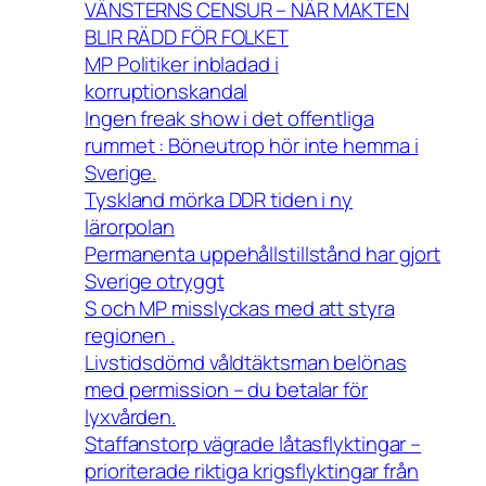
VÄNSTERNS CENSUR – NÄR MAKTEN
BLIR RÄDD FÖR FOLKET
MP Politiker inbladad i
korruptionskandal
Ingen freak show i det offentliga
rummet : Böneutrop hör inte hemma i
Sverige.
Tyskland mörka DDR tiden i ny
lärorpolan
Permanenta uppehållstillstånd har gjort
Sverige otryggt
S och MP misslyckas med att styra
regionen .
Livstidsdömd våldtäktsman belönas
med permission – du betalar för
lyxvården.
Staffanstorp vägrade låtasflyktingar –
prioriterade riktiga krigsflyktingar från