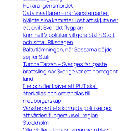
Hökarängensmordet
Catalinaaffären – när Vänsterpartiet
hjälpte sina kamrater i öst att skjuta ner
ett civilt Svenskt flygplan.
Kriminell V politiker vill göra Stalin Stolt
och sitta i Riksdagen
Baltutlämningen, när Sossarna böjde
sej för Stalin
Tumba Tarzan – Sveriges farligaste
brottsling när Sverige var ett homogent
land
Fler och fler kräver att PUT skall
återkallas och omvandlas till
medborgarskap
Vänsterpartiets korrupta politiker gör
att vården fungera usel i region
Stockholm
Olle Möller – löparstjärnan som blev