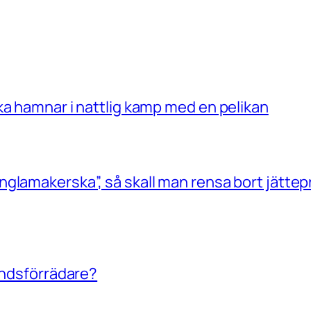
ka hamnar i nattlig kamp med en pelikan
glamakerska”, så skall man rensa bort jättep
landsförrädare?