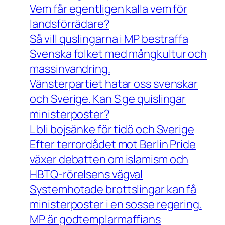
Vem får egentligen kalla vem för
landsförrädare?
Så vill quslingarna i MP bestraffa
Svenska folket med mångkultur och
massinvandring.
Vänsterpartiet hatar oss svenskar
och Sverige. Kan S ge quislingar
ministerposter?
L bli bojsänke för tidö och Sverige
Efter terrordådet mot Berlin Pride
växer debatten om islamism och
HBTQ-rörelsens vägval
Systemhotade brottslingar kan få
ministerposter i en sosse regering.
MP är godtemplarmaffians