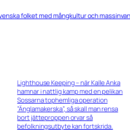
a Svenska folket med mångkultur och massinvan
Lighthouse Keeping – när Kalle Anka
hamnar i nattlig kamp med en pelikan
Sossarna tophemliga operation
”Änglamakerska”, så skall man rensa
bort jätteproppen orvar så
befolkningsutbyte kan fortskrida.