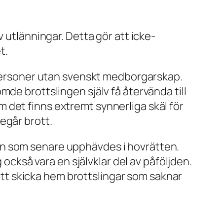
 utlänningar. Detta gör att icke-
t.
v personer utan svenskt medborgarskap.
de brottslingen själv få återvända till
 det finns extremt synnerliga skäl för
egår brott.
en som senare upphävdes i hovrätten.
 också vara en självklar del av påföljden.
 att skicka hem brottslingar som saknar