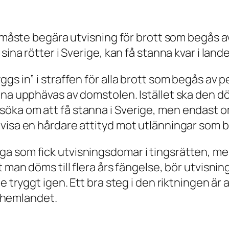
e måste begära utvisning för brott som begås av
ina rötter i Sverige, kan få stanna kvar i lande
ggs in” i straffen för alla brott som begås a
na upphävas av domstolen. Istället ska den döm
ka om att få stanna i Sverige, men endast om
visa en hårdare attityd mot utlänningar som b
ga som fick utvisningsdomar i tingsrätten, m
 man döms till flera års fängelse, bör utvisning
e tryggt igen. Ett bra steg i den riktningen är
ll hemlandet.