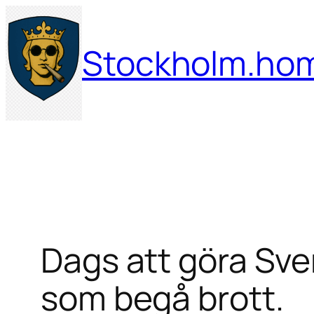
Hoppa
till
Stockholm.ho
innehåll
Dags att göra Sver
som begå brott.