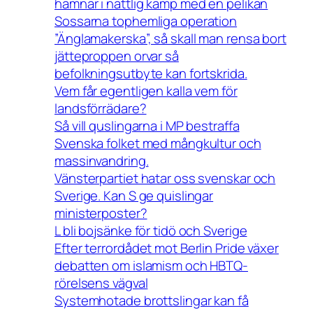
hamnar i nattlig kamp med en pelikan
Sossarna tophemliga operation
”Änglamakerska”, så skall man rensa bort
jätteproppen orvar så
befolkningsutbyte kan fortskrida.
Vem får egentligen kalla vem för
landsförrädare?
Så vill quslingarna i MP bestraffa
Svenska folket med mångkultur och
massinvandring.
Vänsterpartiet hatar oss svenskar och
Sverige. Kan S ge quislingar
ministerposter?
L bli bojsänke för tidö och Sverige
Efter terrordådet mot Berlin Pride växer
debatten om islamism och HBTQ-
rörelsens vägval
Systemhotade brottslingar kan få