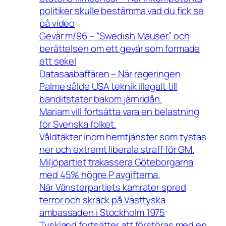
politiker skulle bestämma vad du fick se
på video
Gevär m/96 – “Swedish Mauser” och
berättelsen om ett gevär som formade
ett sekel
Datasaabaffären – När regeringen
Palme sålde USA teknik illegalt till
banditstater bakom järnridån.
Mariam vill fortsätta vara en belastning
för Svenska folket.
Våldtäkter inom hemtjänster som tystas
ner och extremt liberala straff för GM.
Miljöpartiet trakassera Göteborgarna
med 45% högre P avgifterna.
När Vänsterpartiets kamrater spred
terror och skräck på Västtyska
ambassaden i Stockholm 1975
Tyskland fortsätter att förstöras med en