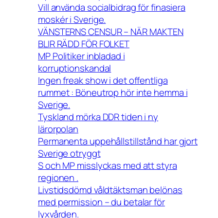
Vill använda socialbidrag för finasiera
moskér i Sverige.
VÄNSTERNS CENSUR – NÄR MAKTEN
BLIR RÄDD FÖR FOLKET
MP Politiker inbladad i
korruptionskandal
Ingen freak show i det offentliga
rummet : Böneutrop hör inte hemma i
Sverige.
Tyskland mörka DDR tiden i ny
lärorpolan
Permanenta uppehållstillstånd har gjort
Sverige otryggt
S och MP misslyckas med att styra
regionen .
Livstidsdömd våldtäktsman belönas
med permission – du betalar för
lyxvården.