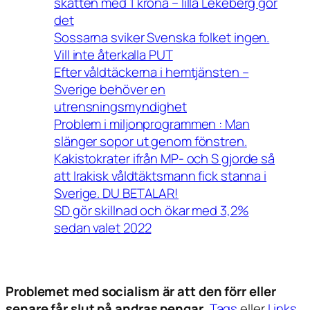
skatten med 1 krona – lilla Lekeberg gör
det
Sossarna sviker Svenska folket ingen.
Vill inte återkalla PUT
Efter våldtäckerna i hemtjänsten –
Sverige behöver en
utrensningsmyndighet
Problem i miljonprogrammen : Man
slänger sopor ut genom fönstren.
Kakistokrater ifrån MP- och S gjorde så
att Irakisk våldtäktsmann fick stanna i
Sverige. DU BETALAR!
SD gör skillnad och ökar med 3,2%
sedan valet 2022
Problemet med socialism är att den förr eller
senare får slut på andras pengar.
Tags
eller
Links