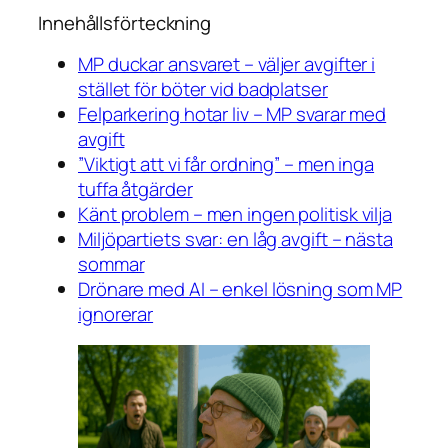
Innehållsförteckning
MP duckar ansvaret – väljer avgifter i
stället för böter vid badplatser
Felparkering hotar liv – MP svarar med
avgift
”Viktigt att vi får ordning” – men inga
tuffa åtgärder
Känt problem – men ingen politisk vilja
Miljöpartiets svar: en låg avgift – nästa
sommar
Drönare med AI – enkel lösning som MP
ignorerar