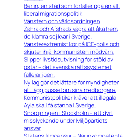
Berlin, en stad som förfaller pga en allt
liberal migrationspolitik
Vänstern och världsordningen
Zahra och Afshads vägra att åka hem,
de klamra sej kvar i Sverige.
Vänsterextremist kör på ICE-polis och
skjuter ihjäl kommunisten i nödvärn.
Slipper livstidsutvisning för stöld av
ostar – det svenska rättssystemet
fallerar igen.
Ny lag gör det lättare för myndigheter
att lägg pussel om sina medborgare.
Kommunistpolitiker kräver att illegala
Ayla skall få stanna i Sverige.
Snöröjningen i Stockholm – ett dyrt
misslyckande under Miljöpartiets
ansvar
Statens filmcensur – När inkompetenta