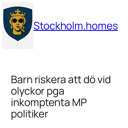
Hoppa
till
innehåll
Stockholm.homes
Barn riskera att dö vid
olyckor pga
inkomptenta MP
politiker