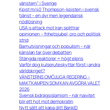
vänstern” i Sverige
Kpist m/40 Thompson-kpisten i svensk
tjänst – en dyr men legendarisk
nödlösning
USA:s attack mot Iran splittrar
opinionen – frihetsjubel, oro och politisk
strid
Barnutvisningar och populism – när
känslan tar över debatten
Stängda reaktorer = högt elpris
Varför dog kulspruteskyttar först i andra
världskriget?
VÄNSTERNS OMÖJLIGA REGERING –
MAKTKAMPEN SOM KAN AVGÖRA VALET
2026
Svensk bidragsislamism – när naivitet
blir ett hot mot demokratin
Nytt sätt att kapa ditt BankID