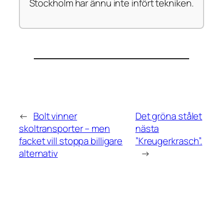
Stockholm har ännu inte infört tekniken.
←
Bolt vinner
Det gröna stålet
skoltransporter – men
nästa
facket vill stoppa billigare
”Kreugerkrasch”.
alternativ
→