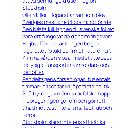
att vården fungera usel i region
Stockholm
Olle Möller – löparstjärnan som blev
Sveriges mest omstridda morddömde
Den bästa julklappen till svenska folket
vore ett fungerande deporteringsverk.
Haijbyaffären: när kungen begick
lagbrottet ”otukt som mot naturen är”.
Kriminalvården slösar med skattepegar
på lyxiga transporter av mördare och
pedofiler.
Pendeltågens förseningar i tusentals
timmar– priset för Miljöpartiets politik
Spårbytet gav människor falska hopp.
Tidöregeringen gör om och gör rätt.
Jihad mot väst – tolerans, teokrati och
terror
Stockholm klarar inte ens att sänka