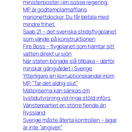
ministerposter i en sosse regering.
MP är godtemplarmaffians
marionettdockor. Du får betala med
mindre frihet.
Saab 21 – det svenska stridsflygplanet
som vände på konstruktionen
Fire Boss – flygplanet som hämtar sitt
vatten direkt ur sjön
När staten började slå tillbaka – därför
minskar gängvåldet i Sverige
Ytterligare en korruptionskandal inom
MP. ”Tar det aldrig slut”
Matpriserna kan sänkas om
livstidutvisning vid ringa stöld införs.
Vänsterpartiet en större fiende än
Ryssland
Sverige måste återta kontrollen – lagar
är inte ”angiveri”