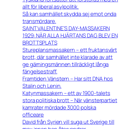
allt för liberal asylpolitik.
Så kan samhället skydda sej emot onda
transmördare.
SAINT VALENTINE’S DAY-MASSAKERN
1929: NÄR ALLA HJÄRTANS DAG BLEV EN
BROTTSPLATS
Stureplansmassakern – ett fruktansvärt
brott, där samhället inte klarade av att
ge gärningsmännen tillräckligt långa
fängelsestraff.
Framtiden Vänstern – Har sitt DNA hos
Stalin och Lenin.
Katynmassakern – ett av 1900-talets
stora politiska brott – När vänsterpartiet
kamrater mördade 3000 polska
officeare
David från Syrien vill suga ut Sverige till
max innan han återvandrar.