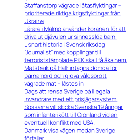
Staffanstorp vägrade låtasflyktingar –
prioriterade riktiga krigsflyktingar från
Ukraina
Lärare i Malmö använder koranen för att
driva ut djävulen ur sinnesslöa barn.
L snart historia i Svensk riksdag
”Journalist” med kopplingar till
terroriststämplade PKK skall få åka hem.
Matstrejk på Hall: intagna dömda för
barnamord och grova våldsbrott
vägrade mat – låstes in
Dags att rensa Sverige på illegala
invandrare med ett prisjägarsystem.
Sossarna vill skicka Svenska 19 åringar
som infanterikött till Grönland vid en
eventuell konflikt med USA.
Danmark visa vägen medan Sverige
förfaller