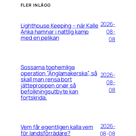
FLER INLÄGG
2026-
Lighthouse Keeping – när Kalle
08-
Anka hamnar i nattlig kamp
med en pelikan
08
Sossarna tophemliga
operation ”Änglamakerska”, så
2026-
skall man rensa bort
08-
jätteproppen orvar så
08
befolkningsutbyte kan
fortskrida.
2026-
Vem får egentligen kalla vem
för landsförrädare?
08-08