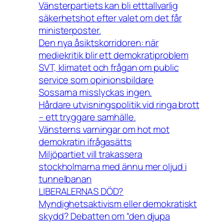
Vänsterpartiets kan bli etttallvarlig
säkerhetshot efter valet om det får
ministerposter.
Den nya åsiktskorridoren: när
mediekritik blir ett demokratiproblem
SVT, klimatet och frågan om public
service som opinionsbildare
Sossarna misslyckas ingen.
Hårdare utvisningspolitik vid ringa brott
– ett tryggare samhälle.
Vänsterns varningar om hot mot
demokratin ifrågasätts
Miljöpartiet vill trakassera
stockholmarna med ännu mer oljud i
tunnelbanan
LIBERALERNAS DÖD?
Myndighetsaktivism eller demokratiskt
skydd? Debatten om “den djupa