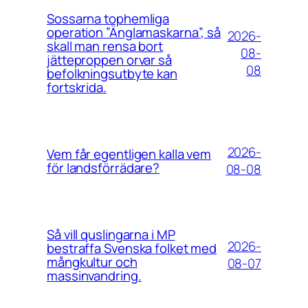
Sossarna tophemliga
operation ”Änglamaskarna”, så
2026-
skall man rensa bort
08-
jätteproppen orvar så
08
befolkningsutbyte kan
fortskrida.
2026-
Vem får egentligen kalla vem
för landsförrädare?
08-08
Så vill quslingarna i MP
2026-
bestraffa Svenska folket med
mångkultur och
08-07
massinvandring.