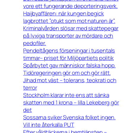
vore ett fungerande deporteringsverk.
Haijbyaffären: när kungen begick
lagbrottet ”otukt som mot naturen är”.
Kriminalvården slösar med skattepegar
på lyxiga transporter av mördare och
pedofiler.
Pendeltågens förseningar i tusentals
timmar– priset för Miljöpartiets politik
Spårbytet gav människor falska hopp.
Tidöregeringen gör om och gör rätt.
Jihad mot väst – tolerans, teokrati och
terror
Stockholm klarar inte ens att sänka
skatten med 1 krona – lilla Lekeberg gör
det
Sossarna sviker Svenska folket ingen.
Vill inte återkalla PUT
Efter våldtäckerna i hemtjänsten –