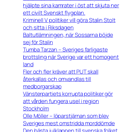
hjälpte sina kamrater i öst att skjuta ner
ett civilt Svenskt flygplan.
Kriminell V politiker vill göra Stalin Stolt
och sitta i Riksdagen
Baltutlämningen, när Sossarna böjde
sej för Stalin
Tumba Tarzan – Sveriges farligaste
brottsling när Sverige var ett homogent
land
Fler och fler kräver att PUT skall
återkallas och omvandlas till
medborgarskap
Vänsterpartiets korrupta politiker gör
att vården fungera usel i region
Stockholm
Olle Möller – löparstjärnan som blev
Sveriges mest omstridda morddömde
Den bästa julklappen till svenska folket