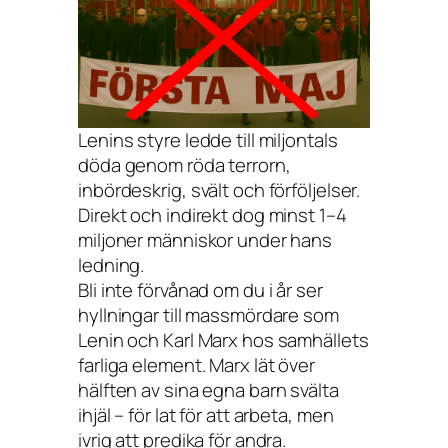
Lenins styre ledde till miljontals
döda genom röda terrorn,
inbördeskrig, svält och förföljelser.
Direkt och indirekt dog minst 1–4
miljoner människor under hans
ledning.
Bli inte förvånad om du i år ser
hyllningar till massmördare som
Lenin och Karl Marx hos samhällets
farliga element. Marx lät över
hälften av sina egna barn svälta
ihjäl – för lat för att arbeta, men
ivrig att predika för andra.