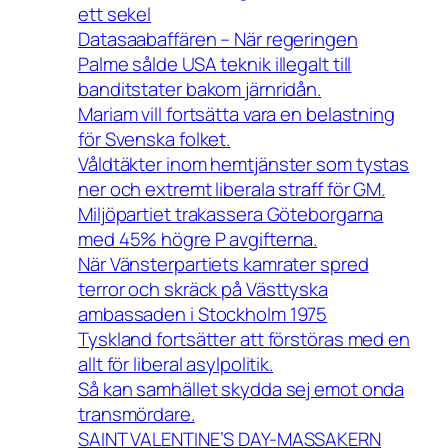
ett sekel
Datasaabaffären – När regeringen
Palme sålde USA teknik illegalt till
banditstater bakom järnridån.
Mariam vill fortsätta vara en belastning
för Svenska folket.
Våldtäkter inom hemtjänster som tystas
ner och extremt liberala straff för GM.
Miljöpartiet trakassera Göteborgarna
med 45% högre P avgifterna.
När Vänsterpartiets kamrater spred
terror och skräck på Västtyska
ambassaden i Stockholm 1975
Tyskland fortsätter att förstöras med en
allt för liberal asylpolitik.
Så kan samhället skydda sej emot onda
transmördare.
SAINT VALENTINE’S DAY-MASSAKERN