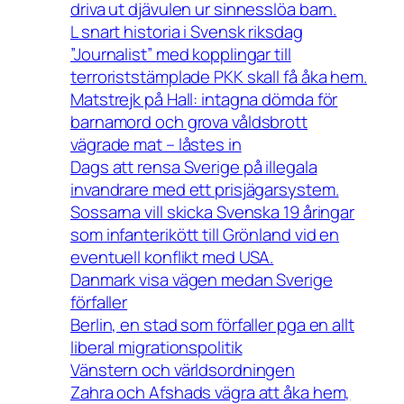
driva ut djävulen ur sinnesslöa barn.
L snart historia i Svensk riksdag
”Journalist” med kopplingar till
terroriststämplade PKK skall få åka hem.
Matstrejk på Hall: intagna dömda för
barnamord och grova våldsbrott
vägrade mat – låstes in
Dags att rensa Sverige på illegala
invandrare med ett prisjägarsystem.
Sossarna vill skicka Svenska 19 åringar
som infanterikött till Grönland vid en
eventuell konflikt med USA.
Danmark visa vägen medan Sverige
förfaller
Berlin, en stad som förfaller pga en allt
liberal migrationspolitik
Vänstern och världsordningen
Zahra och Afshads vägra att åka hem,