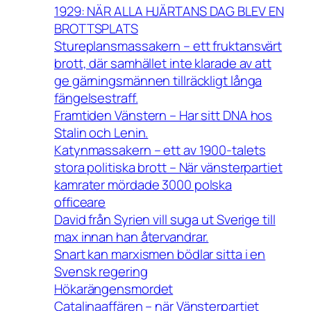
1929: NÄR ALLA HJÄRTANS DAG BLEV EN
BROTTSPLATS
Stureplansmassakern – ett fruktansvärt
brott, där samhället inte klarade av att
ge gärningsmännen tillräckligt långa
fängelsestraff.
Framtiden Vänstern – Har sitt DNA hos
Stalin och Lenin.
Katynmassakern – ett av 1900-talets
stora politiska brott – När vänsterpartiet
kamrater mördade 3000 polska
officeare
David från Syrien vill suga ut Sverige till
max innan han återvandrar.
Snart kan marxismen bödlar sitta i en
Svensk regering
Hökarängensmordet
Catalinaaffären – när Vänsterpartiet