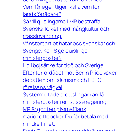
Vem får egentligen kalla vem för
landsförrädare?
Så vill quslingarna i MP bestraffa
Svenska folket med mångkultur och
massinvandring.
Vänsterpartiet hatar oss svenskar och
Sverige. Kan S ge quislingar
ministerposter?
L bli bojsänke för tidö och Sverige
Efter terrordådet mot Berlin Pride växer
debatten om islamism och HBTQ-
rörelsens vägval
Systemhotade brottslingar kan få
ministerposter i en sosse regering.
MP är godtemplarmaffians
marionettdockor. Du får betala med
mindre frihet.
Saab 21 – det svenska stridsflygplanet