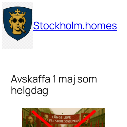
Hoppa
till
innehåll
Stockholm.homes
Avskaffa 1 maj som
helgdag