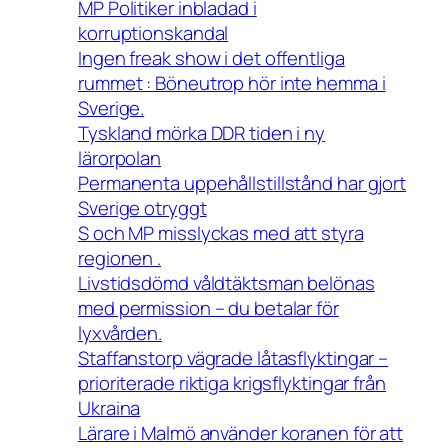
MP Politiker inbladad i
korruptionskandal
Ingen freak show i det offentliga
rummet : Böneutrop hör inte hemma i
Sverige.
Tyskland mörka DDR tiden i ny
lärorpolan
Permanenta uppehållstillstånd har gjort
Sverige otryggt
S och MP misslyckas med att styra
regionen .
Livstidsdömd våldtäktsman belönas
med permission – du betalar för
lyxvården.
Staffanstorp vägrade låtasflyktingar –
prioriterade riktiga krigsflyktingar från
Ukraina
Lärare i Malmö använder koranen för att