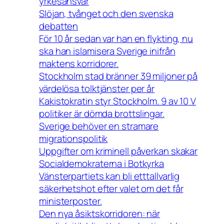
yrkesansvar
Slöjan, tvånget och den svenska
debatten
För 10 år sedan var han en flykting, nu
ska han islamisera Sverige inifrån
maktens korridorer.
Stockholm stad bränner 39 miljoner på
värdelösa tolktjänster per år
Kakistokratin styr Stockholm. 9 av 10 V
politiker är dömda brottslingar.
Sverige behöver en stramare
migrationspolitik
Uppgifter om kriminell påverkan skakar
Socialdemokraterna i Botkyrka
Vänsterpartiets kan bli etttallvarlig
säkerhetshot efter valet om det får
ministerposter.
Den nya åsiktskorridoren: när