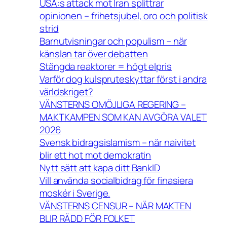
USA:s attack mot Iran splittrar
opinionen – frihetsjubel, oro och politisk
strid
Barnutvisningar och populism – när
känslan tar över debatten
Stängda reaktorer = högt elpris
Varför dog kulspruteskyttar först i andra
världskriget?
VÄNSTERNS OMÖJLIGA REGERING –
MAKTKAMPEN SOM KAN AVGÖRA VALET
2026
Svensk bidragsislamism – när naivitet
blir ett hot mot demokratin
Nytt sätt att kapa ditt BankID
Vill använda socialbidrag för finasiera
moskér i Sverige.
VÄNSTERNS CENSUR – NÄR MAKTEN
BLIR RÄDD FÖR FOLKET