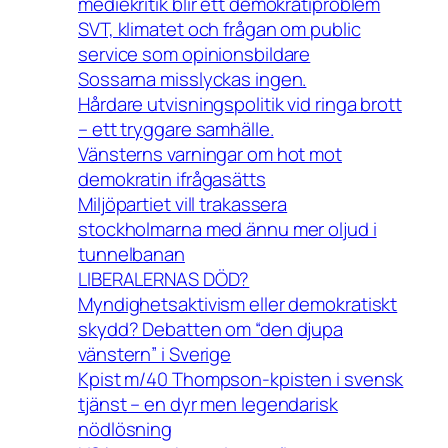
mediekritik blir ett demokratiproblem
SVT, klimatet och frågan om public
service som opinionsbildare
Sossarna misslyckas ingen.
Hårdare utvisningspolitik vid ringa brott
– ett tryggare samhälle.
Vänsterns varningar om hot mot
demokratin ifrågasätts
Miljöpartiet vill trakassera
stockholmarna med ännu mer oljud i
tunnelbanan
LIBERALERNAS DÖD?
Myndighetsaktivism eller demokratiskt
skydd? Debatten om “den djupa
vänstern” i Sverige
Kpist m/40 Thompson-kpisten i svensk
tjänst – en dyr men legendarisk
nödlösning