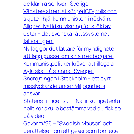
de klamra sej kvar i Sverige.
Vänsterextremist kör på ICE-polis och
skjuter ihjäl kommunisten i nödvärn.
Slipper livstidsutvisning för stöld av
ostar – det svenska rättssystemet
fallerar igen.
Ny lag gör det lättare för myndigheter
att lägg pussel om sina medborgare.
Kommunistpolitiker kräver att illegala
Ayla skall få stanna i Sverige.
Snöröjningen i Stockholm – ett dyrt
misslyckande under Miljöpartiets
ansvar
Statens filmcensur – När inkompetenta
politiker skulle bestämma vad du fick se
på video
Gevär m/96 – “Swedish Mauser” och
berättelsen om ett gevär som formade