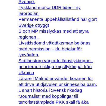
Sverige.
Tyskland mörka DDR tiden i ny
lärorpolan
Permanenta uppehållstillstånd har gjort
Sverige otryggt
S och MP misslyckas med att styra
regionen .
Livstidsdömd våldtäktsman belönas
med permission – du betalar för
lyxvården.
Staffanstorp vägrade låtasflyktingar –
prioriterade riktiga krigsflyktingar från
Ukraina
Lärare i Malmö använder koranen för
att driva ut djävulen ur sinnesslöa barn.
L snart historia i Svensk riksdag
”Journalist” med kopplingar till
terroriststämplade PKK skall få åka