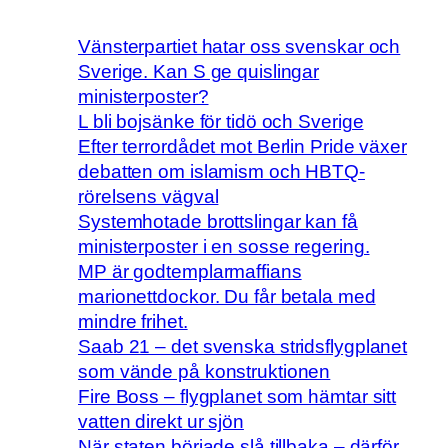
Vänsterpartiet hatar oss svenskar och
Sverige. Kan S ge quislingar
ministerposter?
L bli bojsänke för tidö och Sverige
Efter terrordådet mot Berlin Pride växer
debatten om islamism och HBTQ-
rörelsens vägval
Systemhotade brottslingar kan få
ministerposter i en sosse regering.
MP är godtemplarmaffians
marionettdockor. Du får betala med
mindre frihet.
Saab 21 – det svenska stridsflygplanet
som vände på konstruktionen
Fire Boss – flygplanet som hämtar sitt
vatten direkt ur sjön
När staten började slå tillbaka – därför