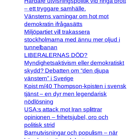
Hårdare utvisningspolitik vid ringa brott
– ett tryggare samhälle.
Vänsterns varningar om hot mot
demokratin ifrågasätts
Miljöpartiet vill trakassera
stockholmarna med ännu mer oljud i
tunnelbanan
LIBERALERNAS DÖD?
Myndighetsaktivism eller demokratiskt
skydd? Debatten om “den djupa
vänstern” i Sverige
Kpist m/40 Thompson-kpisten i svensk
tjänst – en dyr men legendarisk
nödlösning
USA:s attack mot Iran splittrar
opinionen – frihetsjubel, oro och
politisk strid
Barnutvisningar och populism – när