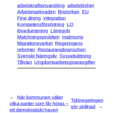
arbetskraftsinvandring
arbetslöshet
Arbetsmarknaden
Bristyrken
EU
Fine dining
integration
Kompetensförsörjning
LO
lönedumpning
Lönegolv
Matchningsproblem
matmoms
Migrationsverket
Regeringens
reformer
Restaurangbranschen
Svenskt Näringsliv
Sysselsättning
Tillväxt
Ungdomsarbetsgivaravgifter
←
När kommunen väljer
Tidöregeringen
vilka partier som får höras –
gör skillnad
→
ett demokratiskt haveri