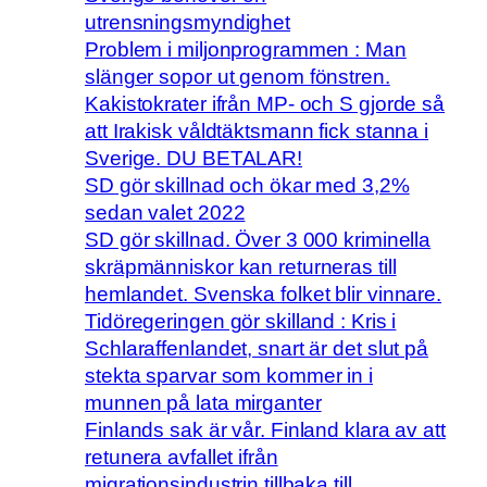
utrensningsmyndighet
Problem i miljonprogrammen : Man
slänger sopor ut genom fönstren.
Kakistokrater ifrån MP- och S gjorde så
att Irakisk våldtäktsmann fick stanna i
Sverige. DU BETALAR!
SD gör skillnad och ökar med 3,2%
sedan valet 2022
SD gör skillnad. Över 3 000 kriminella
skräpmänniskor kan returneras till
hemlandet. Svenska folket blir vinnare.
Tidöregeringen gör skilland : Kris i
Schlaraffenlandet, snart är det slut på
stekta sparvar som kommer in i
munnen på lata mirganter
Finlands sak är vår. Finland klara av att
retunera avfallet ifrån
migrationsindustrin tillbaka till