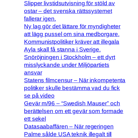
Slipper livstidsutvisning för stöld av
ostar – det svenska rättssystemet
fallerar igen.
Ny lag gör det lättare för myndigheter
att lägg pussel om sina medborgare.
Kommunistpolitiker kräver att illegala
Ayla skall få stanna i Sverige.
Snöröjningen i Stockholm – ett dyrt
misslyckande under Miljöpartiets
ansvar
Statens filmcensur – När inkompetenta
politiker skulle bestämma vad du fick
se på video
Gevär m/96 – “Swedish Mauser” och
berättelsen om ett gevär som formade
ett sekel
Datasaabaffären – När regeringen
Palme sålde USA teknik illegalt till