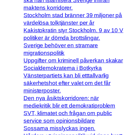
ska han islamisera Sverige inifrån
maktens korridorer.
Stockholm stad bränner 39 miljoner på
värdelösa tolktjänster per år
Kakistokratin styr Stockholm. 9 av 10 V
politiker är dömda brottslingar.
Sverige behöver en stramare
migrationspolitik
Uppgifter om kriminell påverkan skakar
Socialdemokraterna i Botkyrka
Vänsterpartiets kan bli etttallvarlig
säkerhetshot efter valet om det får
ministerposter.
Den nya åsiktskorridoren: när
mediekritik blir ett demokratiproblem
SVT, klimatet och frågan om public
service som opinionsbildare
Sossarna misslyckas ingen.