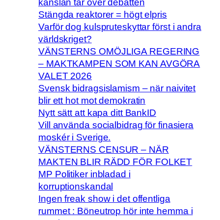
känslan tar över debatten
Stängda reaktorer = högt elpris
Varför dog kulspruteskyttar först i andra
världskriget?
VÄNSTERNS OMÖJLIGA REGERING
– MAKTKAMPEN SOM KAN AVGÖRA
VALET 2026
Svensk bidragsislamism – när naivitet
blir ett hot mot demokratin
Nytt sätt att kapa ditt BankID
Vill använda socialbidrag för finasiera
moskér i Sverige.
VÄNSTERNS CENSUR – NÄR
MAKTEN BLIR RÄDD FÖR FOLKET
MP Politiker inbladad i
korruptionskandal
Ingen freak show i det offentliga
rummet : Böneutrop hör inte hemma i