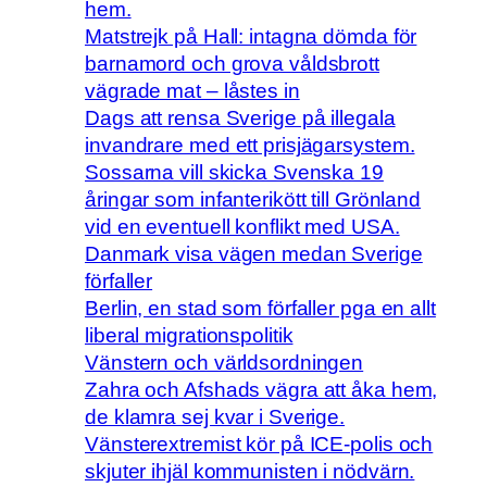
hem.
Matstrejk på Hall: intagna dömda för
barnamord och grova våldsbrott
vägrade mat – låstes in
Dags att rensa Sverige på illegala
invandrare med ett prisjägarsystem.
Sossarna vill skicka Svenska 19
åringar som infanterikött till Grönland
vid en eventuell konflikt med USA.
Danmark visa vägen medan Sverige
förfaller
Berlin, en stad som förfaller pga en allt
liberal migrationspolitik
Vänstern och världsordningen
Zahra och Afshads vägra att åka hem,
de klamra sej kvar i Sverige.
Vänsterextremist kör på ICE-polis och
skjuter ihjäl kommunisten i nödvärn.