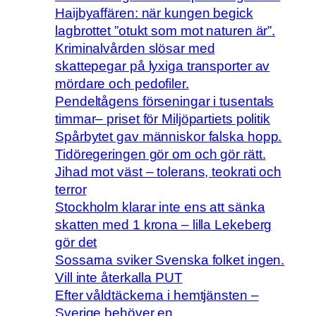
Haijbyaffären: när kungen begick
lagbrottet ”otukt som mot naturen är”.
Kriminalvården slösar med
skattepegar på lyxiga transporter av
mördare och pedofiler.
Pendeltågens förseningar i tusentals
timmar– priset för Miljöpartiets politik
Spårbytet gav människor falska hopp.
Tidöregeringen gör om och gör rätt.
Jihad mot väst – tolerans, teokrati och
terror
Stockholm klarar inte ens att sänka
skatten med 1 krona – lilla Lekeberg
gör det
Sossarna sviker Svenska folket ingen.
Vill inte återkalla PUT
Efter våldtäckerna i hemtjänsten –
Sverige behöver en