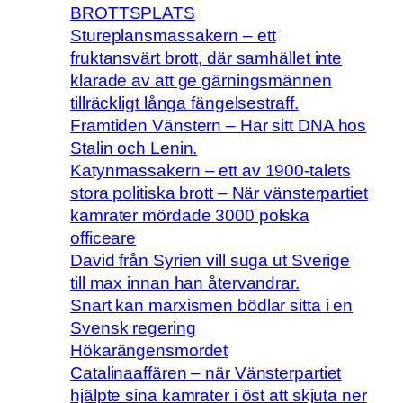
BROTTSPLATS
Stureplansmassakern – ett
fruktansvärt brott, där samhället inte
klarade av att ge gärningsmännen
tillräckligt långa fängelsestraff.
Framtiden Vänstern – Har sitt DNA hos
Stalin och Lenin.
Katynmassakern – ett av 1900-talets
stora politiska brott – När vänsterpartiet
kamrater mördade 3000 polska
officeare
David från Syrien vill suga ut Sverige
till max innan han återvandrar.
Snart kan marxismen bödlar sitta i en
Svensk regering
Hökarängensmordet
Catalinaaffären – när Vänsterpartiet
hjälpte sina kamrater i öst att skjuta ner