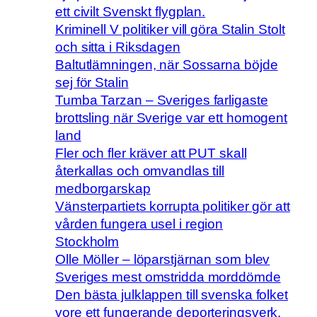
ett civilt Svenskt flygplan.
Kriminell V politiker vill göra Stalin Stolt
och sitta i Riksdagen
Baltutlämningen, när Sossarna böjde
sej för Stalin
Tumba Tarzan – Sveriges farligaste
brottsling när Sverige var ett homogent
land
Fler och fler kräver att PUT skall
återkallas och omvandlas till
medborgarskap
Vänsterpartiets korrupta politiker gör att
vården fungera usel i region
Stockholm
Olle Möller – löparstjärnan som blev
Sveriges mest omstridda morddömde
Den bästa julklappen till svenska folket
vore ett fungerande deporteringsverk.