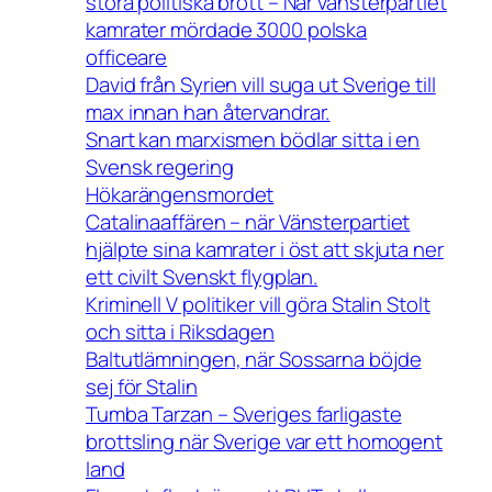
stora politiska brott – När vänsterpartiet
kamrater mördade 3000 polska
officeare
David från Syrien vill suga ut Sverige till
max innan han återvandrar.
Snart kan marxismen bödlar sitta i en
Svensk regering
Hökarängensmordet
Catalinaaffären – när Vänsterpartiet
hjälpte sina kamrater i öst att skjuta ner
ett civilt Svenskt flygplan.
Kriminell V politiker vill göra Stalin Stolt
och sitta i Riksdagen
Baltutlämningen, när Sossarna böjde
sej för Stalin
Tumba Tarzan – Sveriges farligaste
brottsling när Sverige var ett homogent
land