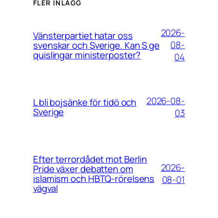
FLER INLÄGG
2026-
Vänsterpartiet hatar oss
08-
svenskar och Sverige. Kan S ge
quislingar ministerposter?
04
2026-08-
L bli bojsänke för tidö och
Sverige
03
Efter terrordådet mot Berlin
2026-
Pride växer debatten om
islamism och HBTQ-rörelsens
08-01
vägval