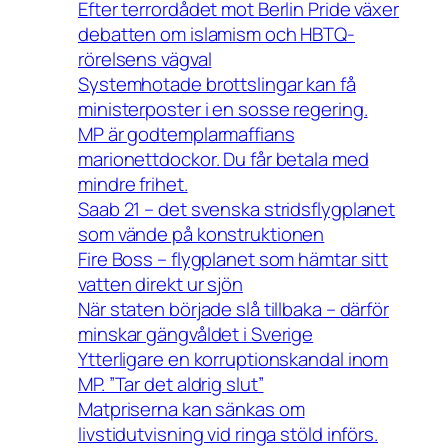
Efter terrordådet mot Berlin Pride växer
debatten om islamism och HBTQ-
rörelsens vägval
Systemhotade brottslingar kan få
ministerposter i en sosse regering.
MP är godtemplarmaffians
marionettdockor. Du får betala med
mindre frihet.
Saab 21 – det svenska stridsflygplanet
som vände på konstruktionen
Fire Boss – flygplanet som hämtar sitt
vatten direkt ur sjön
När staten började slå tillbaka – därför
minskar gängvåldet i Sverige
Ytterligare en korruptionskandal inom
MP. ”Tar det aldrig slut”
Matpriserna kan sänkas om
livstidutvisning vid ringa stöld införs.