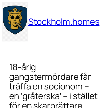
Hoppa
till
innehåll
Stockholm.homes
18-årig
gangstermördare får
träffa en socionom –
en ’gråterska’ – i stället
för en skarprättare