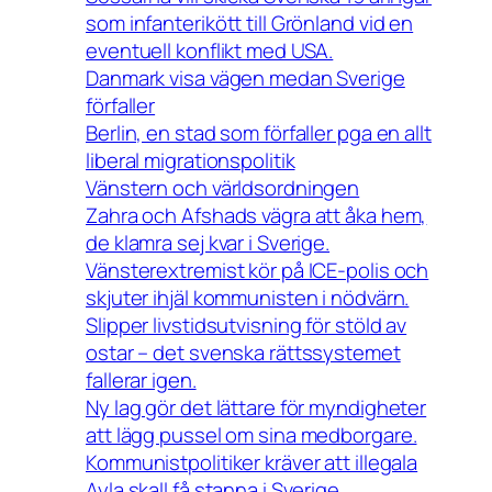
som infanterikött till Grönland vid en
eventuell konflikt med USA.
Danmark visa vägen medan Sverige
förfaller
Berlin, en stad som förfaller pga en allt
liberal migrationspolitik
Vänstern och världsordningen
Zahra och Afshads vägra att åka hem,
de klamra sej kvar i Sverige.
Vänsterextremist kör på ICE-polis och
skjuter ihjäl kommunisten i nödvärn.
Slipper livstidsutvisning för stöld av
ostar – det svenska rättssystemet
fallerar igen.
Ny lag gör det lättare för myndigheter
att lägg pussel om sina medborgare.
Kommunistpolitiker kräver att illegala
Ayla skall få stanna i Sverige.