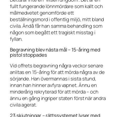
fullt fungerande lönnmördare som kallt och
målmedvetet genomförde ett
beställningsmord i offentlig miljö, mitt bland
civila. Ändå får han samma behandling som
någon som begått ett tragiskt misstag i
fyllan.
Begravning blev nästa mål – 15-åring med
pistol stoppades
Vid offrets begravning några veckor senare
anlitas en 15-åring för att mörda några av de
sörjande. Han övermannas i sista stund,
innan han hinner avfyra vapnet. Ännu en
minderårig rekryterad för att mörda – och
ännu en gång ingriper staten först när andra
civila agerat.
23 skjutningar – rättssystemet lyser med