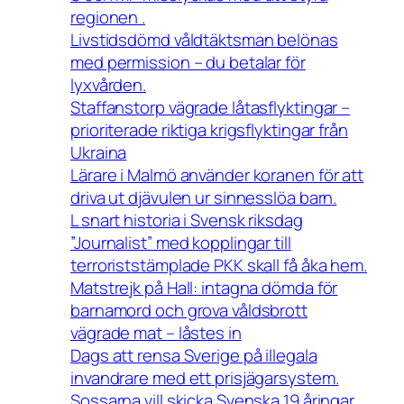
regionen .
Livstidsdömd våldtäktsman belönas
med permission – du betalar för
lyxvården.
Staffanstorp vägrade låtasflyktingar –
prioriterade riktiga krigsflyktingar från
Ukraina
Lärare i Malmö använder koranen för att
driva ut djävulen ur sinnesslöa barn.
L snart historia i Svensk riksdag
”Journalist” med kopplingar till
terroriststämplade PKK skall få åka hem.
Matstrejk på Hall: intagna dömda för
barnamord och grova våldsbrott
vägrade mat – låstes in
Dags att rensa Sverige på illegala
invandrare med ett prisjägarsystem.
Sossarna vill skicka Svenska 19 åringar