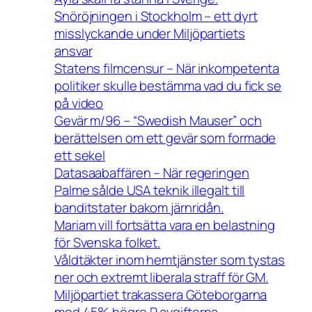
Snöröjningen i Stockholm – ett dyrt
misslyckande under Miljöpartiets
ansvar
Statens filmcensur – När inkompetenta
politiker skulle bestämma vad du fick se
på video
Gevär m/96 – “Swedish Mauser” och
berättelsen om ett gevär som formade
ett sekel
Datasaabaffären – När regeringen
Palme sålde USA teknik illegalt till
banditstater bakom järnridån.
Mariam vill fortsätta vara en belastning
för Svenska folket.
Våldtäkter inom hemtjänster som tystas
ner och extremt liberala straff för GM.
Miljöpartiet trakassera Göteborgarna
med 45% högre P avgifterna.