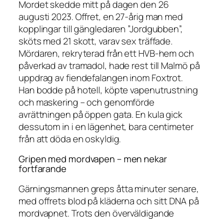
Mordet skedde mitt på dagen den 26
augusti 2023. Offret, en 27-årig man med
kopplingar till gängledaren ”Jordgubben”,
sköts med 21 skott, varav sex träffade.
Mördaren, rekryterad från ett HVB-hem och
påverkad av tramadol, hade rest till Malmö på
uppdrag av fiendefalangen inom Foxtrot.
Han bodde på hotell, köpte vapenutrustning
och maskering – och genomförde
avrättningen på öppen gata. En kula gick
dessutom in i en lägenhet, bara centimeter
från att döda en oskyldig.
Gripen med mordvapen – men nekar
fortfarande
Gärningsmannen greps åtta minuter senare,
med offrets blod på kläderna och sitt DNA på
mordvapnet. Trots den överväldigande