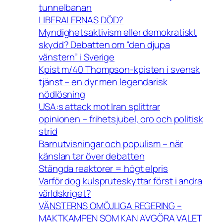
tunnelbanan
LIBERALERNAS DÖD?
Myndighetsaktivism eller demokratiskt
skydd? Debatten om “den djupa
vänstern” i Sverige
Kpist m/40 Thompson-kpisten i svensk
tjänst – en dyr men legendarisk
nödlösning
USA:s attack mot Iran splittrar
opinionen – frihetsjubel, oro och politisk
strid
Barnutvisningar och populism – när
känslan tar över debatten
Stängda reaktorer = högt elpris
Varför dog kulspruteskyttar först i andra
världskriget?
VÄNSTERNS OMÖJLIGA REGERING –
MAKTKAMPEN SOM KAN AVGÖRA VALET