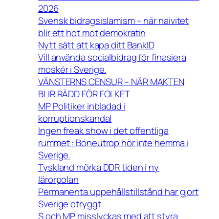
2026
Svensk bidragsislamism – när naivitet
blir ett hot mot demokratin
Nytt sätt att kapa ditt BankID
Vill använda socialbidrag för finasiera
moskér i Sverige.
VÄNSTERNS CENSUR – NÄR MAKTEN
BLIR RÄDD FÖR FOLKET
MP Politiker inbladad i
korruptionskandal
Ingen freak show i det offentliga
rummet : Böneutrop hör inte hemma i
Sverige.
Tyskland mörka DDR tiden i ny
lärorpolan
Permanenta uppehållstillstånd har gjort
Sverige otryggt
S och MP misslyckas med att styra