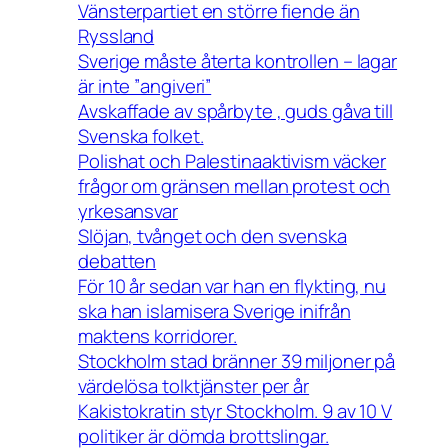
Vänsterpartiet en större fiende än
Ryssland
Sverige måste återta kontrollen – lagar
är inte ”angiveri”
Avskaffade av spårbyte , guds gåva till
Svenska folket.
Polishat och Palestinaaktivism väcker
frågor om gränsen mellan protest och
yrkesansvar
Slöjan, tvånget och den svenska
debatten
För 10 år sedan var han en flykting, nu
ska han islamisera Sverige inifrån
maktens korridorer.
Stockholm stad bränner 39 miljoner på
värdelösa tolktjänster per år
Kakistokratin styr Stockholm. 9 av 10 V
politiker är dömda brottslingar.