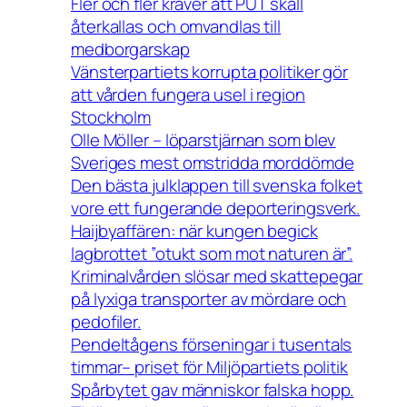
Fler och fler kräver att PUT skall
återkallas och omvandlas till
medborgarskap
Vänsterpartiets korrupta politiker gör
att vården fungera usel i region
Stockholm
Olle Möller – löparstjärnan som blev
Sveriges mest omstridda morddömde
Den bästa julklappen till svenska folket
vore ett fungerande deporteringsverk.
Haijbyaffären: när kungen begick
lagbrottet ”otukt som mot naturen är”.
Kriminalvården slösar med skattepegar
på lyxiga transporter av mördare och
pedofiler.
Pendeltågens förseningar i tusentals
timmar– priset för Miljöpartiets politik
Spårbytet gav människor falska hopp.