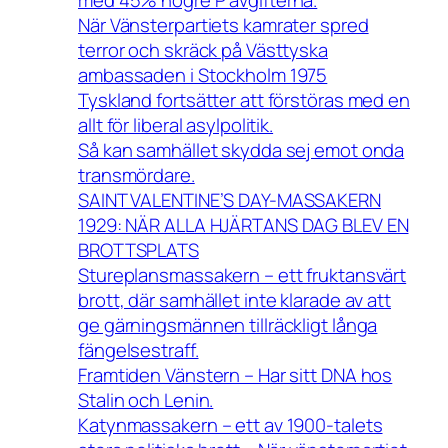
När Vänsterpartiets kamrater spred
terror och skräck på Västtyska
ambassaden i Stockholm 1975
Tyskland fortsätter att förstöras med en
allt för liberal asylpolitik.
Så kan samhället skydda sej emot onda
transmördare.
SAINT VALENTINE’S DAY-MASSAKERN
1929: NÄR ALLA HJÄRTANS DAG BLEV EN
BROTTSPLATS
Stureplansmassakern – ett fruktansvärt
brott, där samhället inte klarade av att
ge gärningsmännen tillräckligt långa
fängelsestraff.
Framtiden Vänstern – Har sitt DNA hos
Stalin och Lenin.
Katynmassakern – ett av 1900-talets