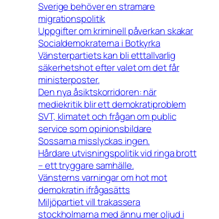
Sverige behöver en stramare
migrationspolitik
Uppgifter om kriminell påverkan skakar
Socialdemokraterna i Botkyrka
Vänsterpartiets kan bli etttallvarlig
säkerhetshot efter valet om det får
ministerposter.
Den nya åsiktskorridoren: när
mediekritik blir ett demokratiproblem
SVT, klimatet och frågan om public
service som opinionsbildare
Sossarna misslyckas ingen.
Hårdare utvisningspolitik vid ringa brott
– ett tryggare samhälle.
Vänsterns varningar om hot mot
demokratin ifrågasätts
Miljöpartiet vill trakassera
stockholmarna med ännu mer oljud i