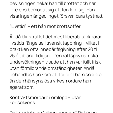
bevisningen nekar han till brottet och har
inte ens bemödat sig att förklara sig. Han
visar ingen ånger, inget försvar, bara tystnad.
”Livstid” – ett hån mot brottsoffer
Ändå blir straffet det mest liberala tänkbara:
livstids fängelse i svensk tappning – vilket i
praktiken ofta innebär frigivning efter 20 till
25 år, ibland tidigare. Den rättspsykiatriska
undersökningen visade att han var fullt frisk,
utan förmildrande omständigheter. Ändå
behandlas han som ett förlorat barn snarare
än den hänsynslösa yrkesmördare han
agerat som.
Kontraktsmördare i omlopp – utan
konsekvens
Detta är inte en ”vilsen ungdom”. Det är en