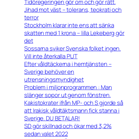
Tidöregeringen gör om och gör rätt.
Jihad mot väst – tolerans, teokrati och
terror
Stockholm klarar inte ens att sänka
skatten med 1 krona – lilla Lekeberg gör
det
Sossarna sviker Svenska folket ingen.
Vill inte återkalla PUT
Efter våldtäckerna i hemtjänsten –
Sverige behöver en
utrensningsmyndighet
Problem i miljonprogrammen : Man
slänger sopor ut genom fönstren.
Kakistokrater ifrån MP- och S gjorde så
att Irakisk våldtäktsmann fick stanna i
Sverige. DU BETALAR!
SD gör skillnad och ökar med 3,2%
sedan valet 2022