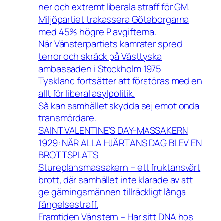
ner och extremt liberala straff för GM.
Miljöpartiet trakassera Göteborgarna
med 45% högre P avgifterna.
När Vänsterpartiets kamrater spred
terror och skräck på Västtyska
ambassaden i Stockholm 1975
Tyskland fortsätter att förstöras med en
allt för liberal asylpolitik.
Så kan samhället skydda sej emot onda
transmördare.
SAINT VALENTINE’S DAY-MASSAKERN
1929: NÄR ALLA HJÄRTANS DAG BLEV EN
BROTTSPLATS
Stureplansmassakern – ett fruktansvärt
brott, där samhället inte klarade av att
ge gärningsmännen tillräckligt långa
fängelsestraff.
Framtiden Vänstern – Har sitt DNA hos