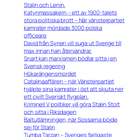
Stalin och Lenin.
Katynmassakern – ett av 1900-talets
stora politiska brott – När vänsterpartiet
kamrater mördade 3000 polska
officeare
David från Syrien vill suga ut Sverige till
max innan han återvandrar.
Snart kan marxismen bödlar sitta i en
Svensk regering
Hökarängensmordet
Catalinaaffären – när Vänsterpartiet
hjälpte sina kamrater i öst att skjuta ner
ett civilt Svenskt flygplan.
Kriminell V politiker vill göra Stalin Stolt
och sitta i Riksdagen
Baltutlämningen, när Sossarna böjde
sej för Stalin
Tumba Tarzan – Sveriges farligaste