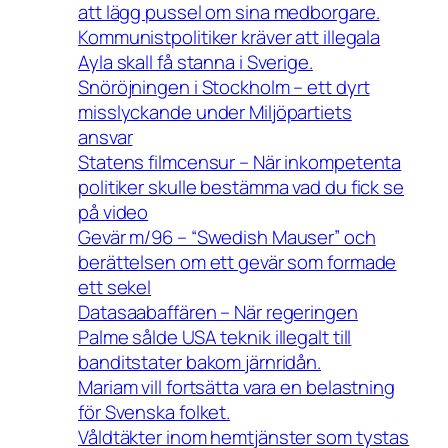
att lägg pussel om sina medborgare.
Kommunistpolitiker kräver att illegala
Ayla skall få stanna i Sverige.
Snöröjningen i Stockholm – ett dyrt
misslyckande under Miljöpartiets
ansvar
Statens filmcensur – När inkompetenta
politiker skulle bestämma vad du fick se
på video
Gevär m/96 – “Swedish Mauser” och
berättelsen om ett gevär som formade
ett sekel
Datasaabaffären – När regeringen
Palme sålde USA teknik illegalt till
banditstater bakom järnridån.
Mariam vill fortsätta vara en belastning
för Svenska folket.
Våldtäkter inom hemtjänster som tystas