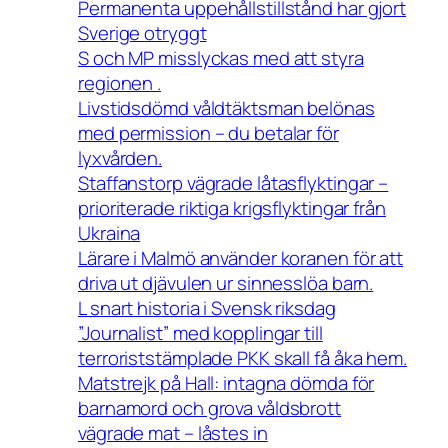
Permanenta uppehållstillstånd har gjort
Sverige otryggt
S och MP misslyckas med att styra
regionen .
Livstidsdömd våldtäktsman belönas
med permission – du betalar för
lyxvården.
Staffanstorp vägrade låtasflyktingar –
prioriterade riktiga krigsflyktingar från
Ukraina
Lärare i Malmö använder koranen för att
driva ut djävulen ur sinnesslöa barn.
L snart historia i Svensk riksdag
”Journalist” med kopplingar till
terroriststämplade PKK skall få åka hem.
Matstrejk på Hall: intagna dömda för
barnamord och grova våldsbrott
vägrade mat – låstes in