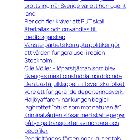
brottsling när Sverige var ett homogent
land
Fler och fler kräver att PUT skall
återkallas och omvandlas till
medborgarskap
Vänsterpartiets korrupta politiker gör
att vården fungera usel i region
Stockholm
Olle Möller – löparstjärnan som blev
Sveriges mest omstridda morddömde
Den bästa julklappen till svenska folket
vore ett fungerande deporteringsverk.
Haijbyaffären: när kungen begick
lagbrottet ”otukt som mot naturen är”.
Kriminalvården slösar med skattepegar
på lyxiga transporter av mördare och
pedofiler.
Pendeltågens förseningar i tusentals