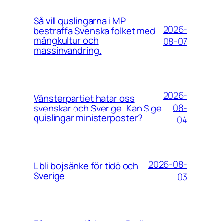
Så vill quslingarna i MP
2026-
bestraffa Svenska folket med
mångkultur och
08-07
massinvandring.
2026-
Vänsterpartiet hatar oss
08-
svenskar och Sverige. Kan S ge
quislingar ministerposter?
04
2026-08-
L bli bojsänke för tidö och
Sverige
03