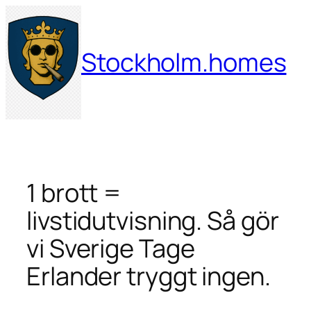
Hoppa
till
innehåll
Stockholm.homes
1 brott =
livstidutvisning. Så gör
vi Sverige Tage
Erlander tryggt ingen.