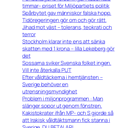
timmar– priset för Miljöpartiets politik
Spårbytet gav människor falska hopp.
Tidöregeringen gör om och gör rätt.
Jihad mot väst – tolerans, teokrati och
terror
Stockholm klarar inte ens att sänka
skatten med 1 krona – lilla Lekeberg gör
det
Sossarna sviker Svenska folket ingen.
Vill inte återkalla PUT
Efter våldtäckerna i hemtjänsten –
Sverige behöver en
utrensningsmyndighet
Problem i miljonprogrammen : Man
slänger sopor ut genom fönstren.
Kakistokrater ifrån MP- och S gjorde så
att Irakisk våldtäktsmann fick stanna i
Sverige. DU BETALAR!