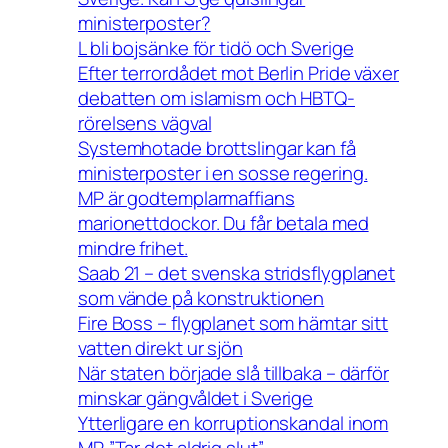
ministerposter?
L bli bojsänke för tidö och Sverige
Efter terrordådet mot Berlin Pride växer
debatten om islamism och HBTQ-
rörelsens vägval
Systemhotade brottslingar kan få
ministerposter i en sosse regering.
MP är godtemplarmaffians
marionettdockor. Du får betala med
mindre frihet.
Saab 21 – det svenska stridsflygplanet
som vände på konstruktionen
Fire Boss – flygplanet som hämtar sitt
vatten direkt ur sjön
När staten började slå tillbaka – därför
minskar gängvåldet i Sverige
Ytterligare en korruptionskandal inom
MP. ”Tar det aldrig slut”