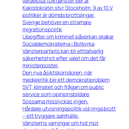
värdelösa tolktjänster per år
Kakistokratin styr Stockholm. 9 av 10 V
politiker är dömda brottslingar.
Sverige behöver en stramare
migrationspolitik
Uppgifter om kriminell påverkan skakar
Socialdemokraterna i Botkyrka
Vänsterpartiets kan bli etttallvarlig
säkerhetshot efter valet om det får
ministerposter.
Den nya åsiktskorridoren: när
mediekritik blir ett demokratiproblem
SVT, klimatet och frågan om public
service som opinionsbildare
Sossarna misslyckas ingen.
Hårdare utvisningspolitik vid ringa brott
– ett tryggare samhälle.
Vänsterns varningar om hot mot