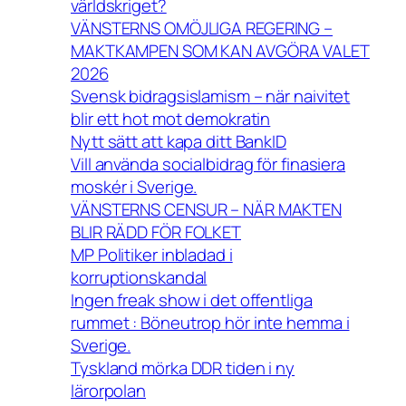
världskriget?
VÄNSTERNS OMÖJLIGA REGERING –
MAKTKAMPEN SOM KAN AVGÖRA VALET
2026
Svensk bidragsislamism – när naivitet
blir ett hot mot demokratin
Nytt sätt att kapa ditt BankID
Vill använda socialbidrag för finasiera
moskér i Sverige.
VÄNSTERNS CENSUR – NÄR MAKTEN
BLIR RÄDD FÖR FOLKET
MP Politiker inbladad i
korruptionskandal
Ingen freak show i det offentliga
rummet : Böneutrop hör inte hemma i
Sverige.
Tyskland mörka DDR tiden i ny
lärorpolan