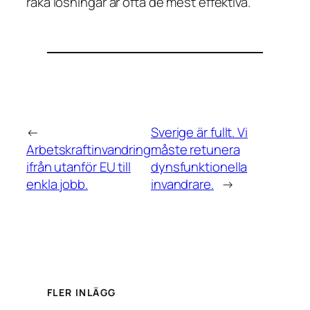
raka lösningar är ofta de mest effektiva.
←
Sverige är fullt. Vi
Arbetskraftinvandring
måste retunera
ifrån utanför EU till
dynsfunktionella
enkla jobb.
invandrare.
→
FLER INLÄGG