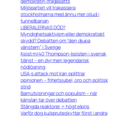
demokratin ifrågasätts
Miljöpartiet vill trakassera
stockholmarna med ännu mer oljud i
tunnelbanan
LIBERALERNAS DÖD?
Myndighetsaktivism eller demokratiskt
skydd? Debatten om “den djupa
vänstern” i Sverige
Kpist m/40 Thompson-kpisten i svensk
tjänst – en dyr men legendarisk
nödlösning
USA:s attack mot Iran splittrar
opinionen – frihetsjubel, oro och politisk
strid
Barnutvisningar och populism – när
känslan tar över debatten
Stängda reaktorer = högt elpris
Varför dog kulspruteskyttar först i andra