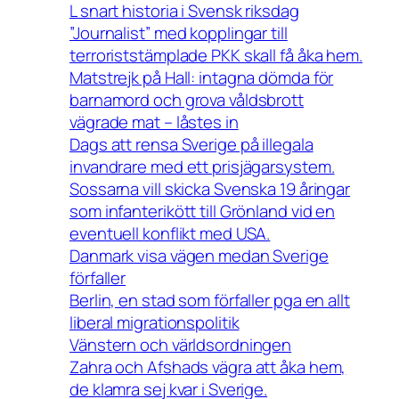
L snart historia i Svensk riksdag
”Journalist” med kopplingar till
terroriststämplade PKK skall få åka hem.
Matstrejk på Hall: intagna dömda för
barnamord och grova våldsbrott
vägrade mat – låstes in
Dags att rensa Sverige på illegala
invandrare med ett prisjägarsystem.
Sossarna vill skicka Svenska 19 åringar
som infanterikött till Grönland vid en
eventuell konflikt med USA.
Danmark visa vägen medan Sverige
förfaller
Berlin, en stad som förfaller pga en allt
liberal migrationspolitik
Vänstern och världsordningen
Zahra och Afshads vägra att åka hem,
de klamra sej kvar i Sverige.