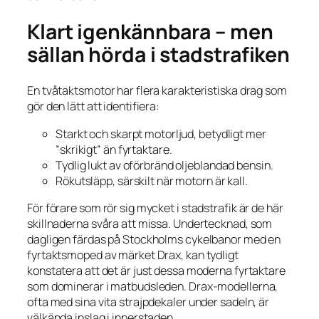
Klart igenkännbara – men
sällan hörda i stadstrafiken
En tvåtaktsmotor har flera karakteristiska drag som
gör den lätt att identifiera:
Starkt och skarpt motorljud, betydligt mer
”skrikigt” än fyrtaktare.
Tydlig lukt av oförbränd oljeblandad bensin.
Rökutsläpp, särskilt när motorn är kall.
För förare som rör sig mycket i stadstrafik är de här
skillnaderna svåra att missa. Undertecknad, som
dagligen färdas på Stockholms cykelbanor med en
fyrtaktsmoped av märket Drax, kan tydligt
konstatera att det är just dessa moderna fyrtaktare
som dominerar i matbudsleden. Drax-modellerna,
ofta med sina vita strajpdekaler under sadeln, är
välkända inslag i innerstaden.