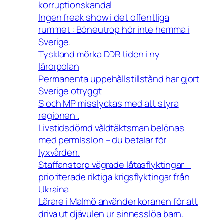
korruptionskandal
Ingen freak show i det offentliga
rummet : Böneutrop hör inte hemma i
Sverige.
Tyskland mörka DDR tiden i ny
lärorpolan
Permanenta uppehållstillstånd har gjort
Sverige otryggt
S och MP misslyckas med att styra
regionen .
Livstidsdömd våldtäktsman belönas
med permission – du betalar för
lyxvården.
Staffanstorp vägrade låtasflyktingar –
prioriterade riktiga krigsflyktingar från
Ukraina
Lärare i Malmö använder koranen för att
driva ut djävulen ur sinnesslöa barn.