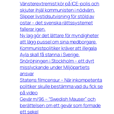
Vänsterextremist kör på ICE-polis och
skjuter ihjäl kommunisten i nödvärn.
Slipper livstidsutvisning för stöld av
ostar – det svenska rättssystemet
fallerar igen.
Ny lag gör det lättare för myndigheter
att lägg pussel om sina medborgare.
Kommunistpolitiker kräver att illegala
Ayla skall få stanna i Sverige.
Snöröjningen i Stockholm – ett dyrt
misslyckande under Miljöpartiets
ansvar
Statens filmcensur – När inkompetenta
politiker skulle bestämma vad du fick se
på video
Gevär m/96 – “Swedish Mauser” och
berättelsen om ett gevär som formade
ett sekel