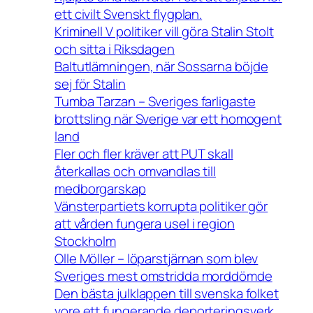
ett civilt Svenskt flygplan.
Kriminell V politiker vill göra Stalin Stolt
och sitta i Riksdagen
Baltutlämningen, när Sossarna böjde
sej för Stalin
Tumba Tarzan – Sveriges farligaste
brottsling när Sverige var ett homogent
land
Fler och fler kräver att PUT skall
återkallas och omvandlas till
medborgarskap
Vänsterpartiets korrupta politiker gör
att vården fungera usel i region
Stockholm
Olle Möller – löparstjärnan som blev
Sveriges mest omstridda morddömde
Den bästa julklappen till svenska folket
vore ett fungerande deporteringsverk.