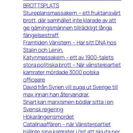
BROTTSPLATS
Stureplansmassakern – ett fruktansvärt
brott, där samhället inte klarade av att
ge gärningsmännen tillräckligt långa
fängelsestraff.
Framtiden Vänstern – Har sitt DNA hos
Stalin och Lenin.
Katynmassakern – ett av 1900-talets
stora politiska brott – När vänsterpartiet
kamrater mördade 3000 polska
officeare
David från Syrien vill suga ut Sverige till
max innan han återvandrar.
Snart kan marxismen bödlar sitta i en
Svensk regering
Hökarängensmordet
Catalinaaffären – när Vänsterpartiet
hjälpte sina kamrater i öst att skjuta ner