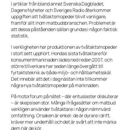
I artiklar från bland annat Svenska Dagbladet,
Dagens Nyheter och Sveriges Radio återkommer
uppgiften att tvåtaktsmopeder blivit vanligare,
framför allt inom matbudsbranschen. Problemet är
att dessa påståenden sällan grundas i någon faktisk
statistik.
I verkligheten har produktionen av tvåtaktsmopeder
i stort sett upphört. Hondas sista tvåtaktare för
konsumentmarknaden lades ned redan 2007, och
större tillverkare har sedan länge övergått till
fyrtaktsteknik av både miljö- och hållbarhetsskäl.
Det innebär att det i dag nästan inte tillkommer
några nya tvåtaktsmopeder på marknaden.
På motorforum på nätet – där entusiaster diskuterar
– är skepsisen stor. Många ifrågasätter om matbud
verkligen använder tvåtaktare i någon nämnvärd
omfattning. Orsaken är enkel: de är dyrare i drift,
kräver mer underhåll och det är svårt att inte märka
dem när de kör.