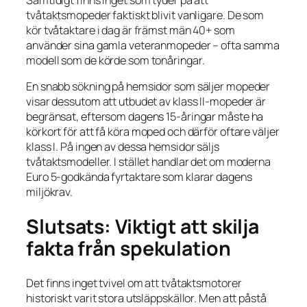
tvåtaktsmopeder faktiskt blivit vanligare. De som
kör tvåtaktare i dag är främst män 40+ som
använder sina gamla veteranmopeder – ofta samma
modell som de körde som tonåringar.
En snabb sökning på hemsidor som säljer mopeder
visar dessutom att utbudet av klass II-mopeder är
begränsat, eftersom dagens 15-åringar måste ha
körkort för att få köra moped och därför oftare väljer
klass I. På ingen av dessa hemsidor säljs
tvåtaktsmodeller. I stället handlar det om moderna
Euro 5-godkända fyrtaktare som klarar dagens
miljökrav.
Slutsats: Viktigt att skilja
fakta från spekulation
Det finns inget tvivel om att tvåtaktsmotorer
historiskt varit stora utsläppskällor. Men att påstå