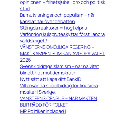
opinionen – frihetsjubel, oro och politisk
strid
Barnutvisningar och populism – när
känslan tar över debatten
Stängda reaktorer = högt elpris
Varför dog kulspruteskyttar först i andra
världskriget?
VÄNSTERNS OMÖJLIGA REGERING –
MAKTKAMPEN SOM KAN AVGÖRA VALET
2026
Svensk bidragsislamism – när naivitet
blir ett hot mot demokratin
Nytt sätt att kapa ditt BankID
Vill använda socialbidrag för finasiera
moskér i Sverige.
VÄNSTERNS CENSUR – NÄR MAKTEN
BLIR RÄDD FÖR FOLKET
MP Politiker inbladad i